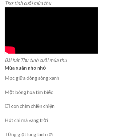
Thơ tình cuối mùa thu
Bài hát Thư tình cuối mùa thu
Mùa xuân nho nhỏ
Mọc giữa dòng sông xanh
Một bông hoa tím biếc
Ơi con chim chiền chiện
Hót chi mà vang trời
Từng giọt long lanh rơi