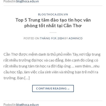
Posted in
blogthoca.edu.vn
BLOGTHOCA.EDU.VN
Top 5 Trung tâm đào tạo tin học văn
phòng tốt nhất tại Cần Thơ
POSTED ON
THÁNG 9 19, 2024
BY
ADMINCD
Cần Thơ được mệnh danh là thủ phủ miền Tây, nơi tập trung
rất nhiều trường đại học và cao đẳng. Bên cạnh đó cũng có
rất nhiều trung tâm tin học ra đời đáp ứng … xem thêm…nhu
cầu học tập, làm việc của sinh viên và những bạn trẻ mới ra
trường. Bạn […]
CONTINUE READING
→
Posted in
blogthoca.edu.vn