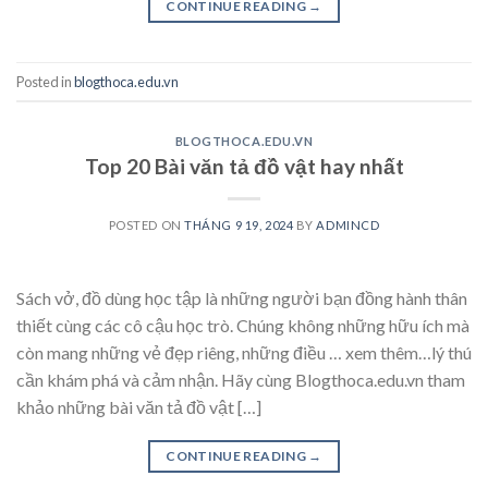
CONTINUE READING
→
Posted in
blogthoca.edu.vn
BLOGTHOCA.EDU.VN
Top 20 Bài văn tả đồ vật hay nhất
POSTED ON
THÁNG 9 19, 2024
BY
ADMINCD
Sách vở, đồ dùng học tập là những người bạn đồng hành thân
thiết cùng các cô cậu học trò. Chúng không những hữu ích mà
còn mang những vẻ đẹp riêng, những điều … xem thêm…lý thú
cần khám phá và cảm nhận. Hãy cùng Blogthoca.edu.vn tham
khảo những bài văn tả đồ vật […]
CONTINUE READING
→