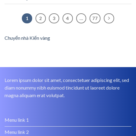
1
2
3
4
…
77
Chuyển nhà Kiến vàng
Lorem ipsum dolor sit amet, consectetuer adipiscing elit, sed
diam nonummy nibh euismod tincidunt ut laoreet dolore
magna aliquam erat volutpat.
Menu link 1
Menu link 2