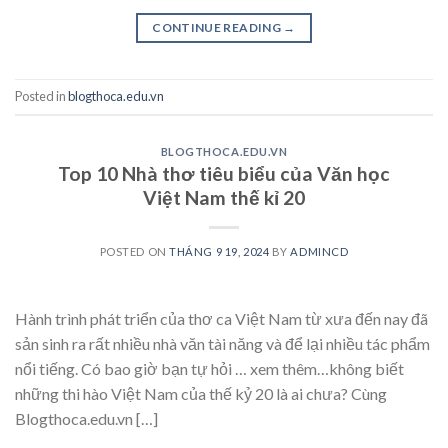
CONTINUE READING
→
Posted in
blogthoca.edu.vn
BLOGTHOCA.EDU.VN
Top 10 Nhà thơ tiêu biểu của Văn học
Việt Nam thế kỉ 20
POSTED ON
THÁNG 9 19, 2024
BY
ADMINCD
Hành trình phát triển của thơ ca Việt Nam từ xưa đến nay đã
sản sinh ra rất nhiều nhà văn tài năng và để lại nhiều tác phẩm
nổi tiếng. Có bao giờ bạn tự hỏi … xem thêm…không biết
những thi hào Việt Nam của thế kỷ 20 là ai chưa? Cùng
Blogthoca.edu.vn […]