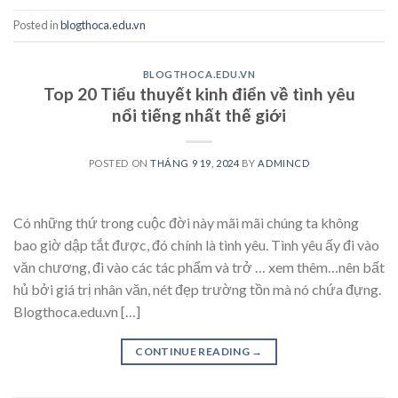
Posted in
blogthoca.edu.vn
BLOGTHOCA.EDU.VN
Top 20 Tiểu thuyết kinh điển về tình yêu
nổi tiếng nhất thế giới
POSTED ON
THÁNG 9 19, 2024
BY
ADMINCD
Có những thứ trong cuộc đời này mãi mãi chúng ta không
bao giờ dập tắt được, đó chính là tình yêu. Tình yêu ấy đi vào
văn chương, đi vào các tác phẩm và trở … xem thêm…nên bất
hủ bởi giá trị nhân văn, nét đẹp trường tồn mà nó chứa đựng.
Blogthoca.edu.vn […]
CONTINUE READING
→