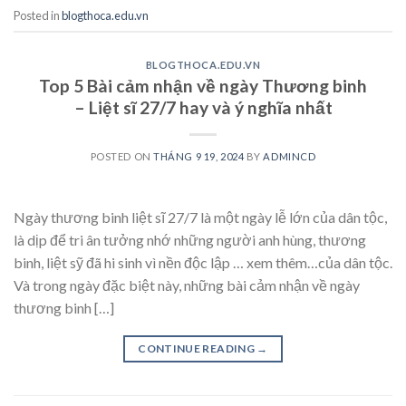
Posted in
blogthoca.edu.vn
BLOGTHOCA.EDU.VN
Top 5 Bài cảm nhận về ngày Thương binh
– Liệt sĩ 27/7 hay và ý nghĩa nhất
POSTED ON
THÁNG 9 19, 2024
BY
ADMINCD
Ngày thương binh liệt sĩ 27/7 là một ngày lễ lớn của dân tộc,
là dịp để tri ân tưởng nhớ những người anh hùng, thương
binh, liệt sỹ đã hi sinh vì nền độc lập … xem thêm…của dân tộc.
Và trong ngày đặc biệt này, những bài cảm nhận về ngày
thương binh […]
CONTINUE READING
→