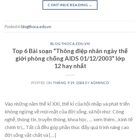
CONTINUE READING
→
Posted in
blogthoca.edu.vn
BLOGTHOCA.EDU.VN
Top 6 Bài soạn “Thông điệp nhân ngày thế
giới phòng chống AIDS 01/12/2003” lớp
12 hay nhất
POSTED ON
THÁNG 9 19, 2024
BY
ADMINCD
Vào những năm thế kỉ XXI, thế kỉ của hội nhập và phát triển
không ngừng về mọi mặt của đời sống, xã hội như: Công
nghệ, thông tin, truyền thông, khoa học, … xem thêm…kinh tế
chính trị,.. Tất cả đều góp phần thúc đẩy quá trình nâng cao
đời sống vật chất và […]