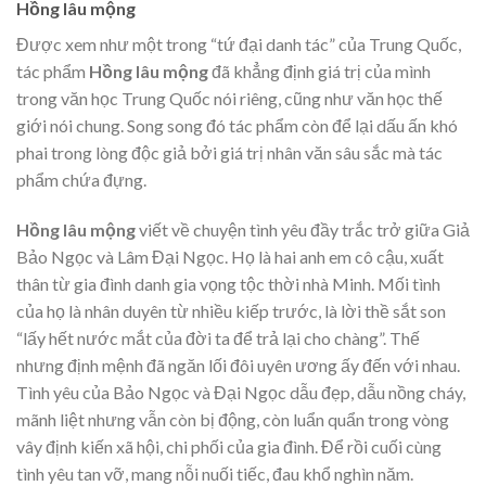
Hồng lâu mộng
Được xem như một trong “tứ đại danh tác” của Trung Quốc,
tác phẩm
Hồng lâu mộng
đã khẳng định giá trị của mình
trong văn học Trung Quốc nói riêng, cũng như văn học thế
giới nói chung. Song song đó tác phẩm còn để lại dấu ấn khó
phai trong lòng độc giả bởi giá trị nhân văn sâu sắc mà tác
phẩm chứa đựng.
Hồng lâu mộng
viết về chuyện tình yêu đầy trắc trở giữa Giả
Bảo Ngọc và Lâm Đại Ngọc. Họ là hai anh em cô cậu, xuất
thân từ gia đình danh gia vọng tộc thời nhà Minh. Mối tình
của họ là nhân duyên từ nhiều kiếp trước, là lời thề sắt son
“lấy hết nước mắt của đời ta để trả lại cho chàng”. Thế
nhưng định mệnh đã ngăn lối đôi uyên ương ấy đến với nhau.
Tình yêu của Bảo Ngọc và Đại Ngọc dẫu đẹp, dẫu nồng cháy,
mãnh liệt nhưng vẫn còn bị động, còn luẩn quẩn trong vòng
vây định kiến xã hội, chi phối của gia đình. Để rồi cuối cùng
tình yêu tan vỡ, mang nỗi nuối tiếc, đau khổ nghìn năm.