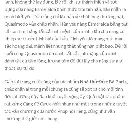
lạnh, không thể lay động. Để rồi khi sự thánh thiện và tốt
bụng của nàng Esméralda đánh thức trái tim hắn, hắn nhận ra
mình biết yêu. Dẫu rằng chỉ là nhận về chút lòng thương hại,
Quasimodo vẫn chấp nhận. Hắn yêu nàng Esméralda bằng tất
cả con tim, bằng tất cả sinh mệnh của mình, dẫu cho nàng có
khiếp sợ trước hình hài của hắn. Tình yêu đó mang một màu
sắc hoang dại, mãnh liệt nhưng thật nồng nàn biết bao. Để rồi
cuối cùng Quasimodo đã dành tất cả sinh mạng của mình,
dành tất cả tấm lòng, lương tâm để đổi lấy cho nàng sự giải
thoát, sự tự do.
Gấp lại trang cuối cùng của tác phẩm
Nhà thờ Đức Bà Paris
,
chắc chắn ai trong mỗi chúng ta cũng sẽ xót xa cho mối tình
đơn phương đầy đau khổ, tuyệt vọng ấy. Quả thật tác phẩm
rất xứng đáng để được nhìn nhận như một trong những tuyệt
tác văn chương của nước Pháp nói riêng, cũng như văn
chương thế giới nói chung.