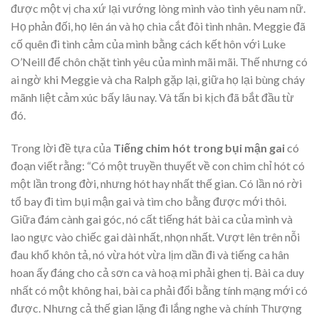
được một vị cha xứ lại vướng lòng mình vào tình yêu nam nữ.
Họ phản đối, họ lên án và họ chia cắt đôi tình nhân. Meggie đã
cố quên đi tình cảm của mình bằng cách kết hôn với Luke
O’Neill để chôn chặt tình yêu của mình mãi mãi. Thế nhưng có
ai ngờ khi Meggie và cha Ralph gặp lại, giữa họ lại bùng cháy
mãnh liệt cảm xúc bấy lâu nay. Và tấn bi kịch đã bắt đầu từ
đó.
Trong lời đề tựa của
Tiếng chim hót trong bụi mận gai
có
đoạn viết rằng: “Có một truyền thuyết về con chim chỉ hót có
một lần trong đời, nhưng hót hay nhất thế gian. Có lần nó rời
tổ bay đi tìm bụi mận gai và tìm cho bằng được mới thôi.
Giữa đám cành gai góc, nó cất tiếng hát bài ca của mình và
lao ngực vào chiếc gai dài nhất, nhọn nhất. Vượt lên trên nỗi
đau khổ khôn tả, nó vừa hót vừa lịm dần đi và tiếng ca hân
hoan ấy đáng cho cả sơn ca và hoạ mi phải ghen tị. Bài ca duy
nhất có một không hai, bài ca phải đổi bằng tính mạng mới có
được. Nhưng cả thế gian lặng đi lắng nghe và chính Thượng