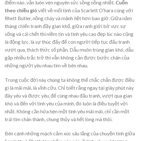
điểm nào, vẫn luôn vẹn nguyên sức sồng nồng nhiệt.
Cuốn
theo chiều gió
viết về mối tình của Scarlett O’hara cùng với
Rhett Butler, nồng cháy và mãnh liệt hơn bao giờ. Giữa năm
tháng chiến tranh đầy gian khổ, giữa ranh giới bờ vực sự
sống và cái chết thì niềm tin và tình yêu cao đẹp lúc nào cũng
là động lực, là sự thúc đẩy để con người tiếp tục đấu tranh
vượt qua, thách thức số phận. Dẫu muôn trùng gian khó, dẫu
gặp nhiều trắc trở thì vẫn không cản được bước chân của
những người yêu nhau tìm về bên nhau.
Trong cuộc đời này chúng ta không thể chắc chắn được điều
gì là mãi mãi, là vĩnh cữu. Chỉ biết rằng ngay tại giây phút này
đây yêu và được yêu, để cùng nhau đấu tranh, vượt qua gian
khó và đến với tình yêu của mình, đó luôn là điều tuyệt vời
nhất. Không cần hứa hẹn một tình yêu mãi mãi, chỉ cần một
trái tim chân thành, chung thủy và hết lòng mà thôi.
Bên cạnh những mạch cảm xúc sâu lắng của chuyện tình giữa