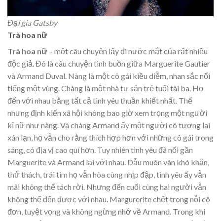
Đại gia Gatsby
Trà hoa nữ
Trà hoa nữ
– một câu chuyện lấy đi nước mắt của rất nhiều
độc giả. Đó là câu chuyện tình buồn giữa Marguerite Gautier
và Armand Duval. Nàng là một cô gái kiều diễm, nhan sắc nổi
tiếng một vùng. Chàng là một nhà tư sản trẻ tuổi tài ba. Họ
đến với nhau bằng tất cả tình yêu thuần khiết nhất. Thế
nhưng định kiến xã hội không bao giờ xem trọng một người
kĩ nữ như nàng. Và chàng Armand ấy một người có tương lai
xán lạn, họ vẫn cho rằng thích hợp hơn với những cô gái trong
sáng, có địa vị cao quí hơn. Tuy nhiên tình yêu đã nối gần
Marguerite và Armand lại với nhau. Dẫu muôn vàn khó khăn,
thử thách, trái tim họ vẫn hòa cùng nhịp đập, tình yêu ấy vẫn
mãi không thể tách rời. Nhưng đến cuối cùng hai người vẫn
không thể đến được với nhau. Margurerite chết trong nỗi cô
đơn, tuyệt vọng và không ngừng nhớ về Armand. Trong khi