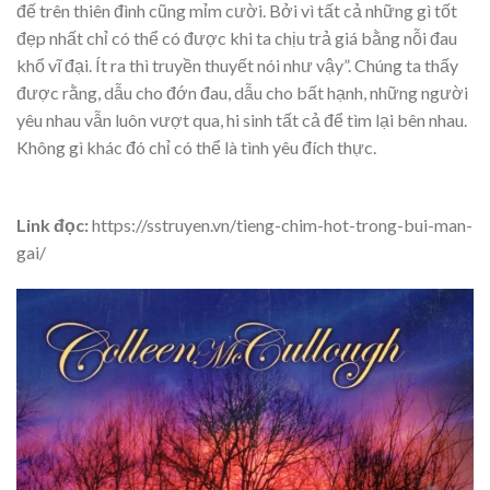
đế trên thiên đình cũng mỉm cười. Bởi vì tất cả những gì tốt
đẹp nhất chỉ có thể có được khi ta chịu trả giá bằng nỗi đau
khổ vĩ đại. Ít ra thì truyền thuyết nói như vậy”. Chúng ta thấy
được rằng, dẫu cho đớn đau, dẫu cho bất hạnh, những người
yêu nhau vẫn luôn vượt qua, hi sinh tất cả để tìm lại bên nhau.
Không gì khác đó chỉ có thể là tình yêu đích thực.
Link đọc:
https://sstruyen.vn/tieng-chim-hot-trong-bui-man-
gai/