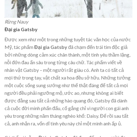
Rừng Nauy
Đại gia Gatsby
Được xem như một trong những tuyệt tác văn học của nước
Mỹ, tác phẩm
Đại gia Gatsby
đã chạm đến trái tim độc giả
bởi những dòng cảm xúc chân thành, một tình yêu thầm lặng,
nỗi đớn đau ẩn sâu trong từng câu chữ. Tác phẩm viết về
nhân vật Gatsby – một người rất giàu có. Anh ta có tất cả
mọi thứ trong tay, vật chất xa hoa đều sở hữu. Những tưởng
một cuộc sống sung sướng như thế thật đáng để tất cả mọi
người đều phải ngưỡng mộ, ước ao, nhưng không ai biết
được đằng sau tất cả những hào quang đó,
Gatsby đã dành
cả cuộc đời mình phấn đấu, cố gắng chỉ vì người con gái anh
yêu trong những năm tháng nghèo khổ: Daisy. Để rồi sau tất
cả, anh nhận ra, vốn dĩ tình yêu này chỉ một mình anh ấp ủ.