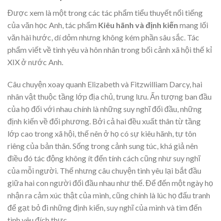
Được xem là một trong các tác phẩm tiểu thuyết nổi tiếng
của văn học Anh, tác phẩm
Kiêu hãnh và định kiến
mang lối
văn hài hước, dí dỏm nhưng không kém phần sâu sắc. Tác
phẩm viết về tình yêu và hôn nhân trong bối cảnh xã hội thế kỉ
XIX ở nước Anh.
Câu chuyện xoay quanh Elizabeth và Fitzwilliam Darcy, hai
nhân vật thuộc tầng lớp địa chủ, trung lưu. Ấn tượng ban đầu
của họ đối với nhau chính là những suy nghĩ đối đầu, những
định kiến về đối phương. Bởi cả hai đều xuất thân từ tầng
lớp cao trong xã hội, thế nên ở họ có sự kiêu hãnh, tự tôn
riêng của bản thân. Sống trong cảnh sung túc, khá giả nên
điều đó tác động không ít đến tính cách cũng như suy nghĩ
của mỗi người. Thế nhưng câu chuyện tình yêu lại bắt đầu
giữa hai con người đối đầu nhau như thế. Để đến một ngày họ
nhận ra cảm xúc thật của mình, cũng chính là lúc họ đấu tranh
để gạt bỏ đi những định kiến, suy nghĩ của mình và tìm đến
tình yêu đích thực.