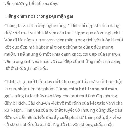
văn chương bất hủ sau đây.
Tiếng chim hót trong bụi mận gai
Chúng ta vẫn thường nghe rằng: “Tình chỉ đẹp khi tình dang
dở/ Đời mất vui khi đã vẹn câu thề”. Nghe qua có vẻ nghịch lí.
Vốn dĩ lúc nào sự trọn vẹn, viên mãn trong tình yêu luôn là một
kết cục đẹp mà bất cứ ai trong chúng ta cũng đều mong
muốn. Thế nhưng ở một khía cạnh khác, cái đẹp của sự trọn
vẹn trong tình yêu khác với cái đẹp của những mối tình dang
dở ở chỗ: Sự nuối tiếc.
Chính vì sự nuối tiếc, day dứt khôn nguôi ấy mà suốt bao thập
kỉ qua, nhắc đến tác phẩm
Tiếng chim hót trong bụi mận
gai
, chúng ta lại thấy nao lòng cho một mối tình đẹp nhưng
đầy bi kịch. Câu chuyện viết về mối tình của Meggie và vị cha
xứ Ralph. Tình yêu của họ thật tuyệt vời nhưng cũng đầy đau
đớn và bất hạnh. Nỗi đau ấy xuất phát từ thân phận, địa vị và
cả sự chi phối của xã hội. Người ta vẫn không chấp nhận