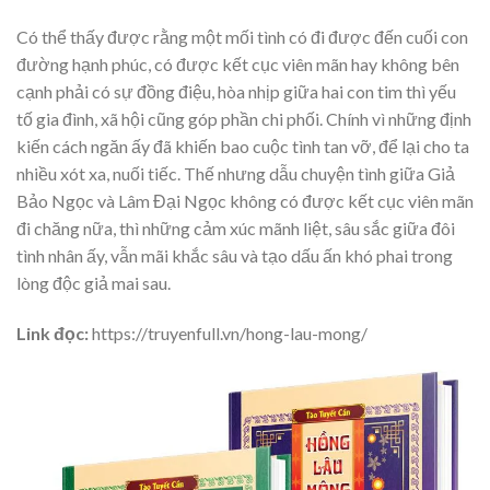
Có thể thấy được rằng một mối tình có đi được đến cuối con
đường hạnh phúc, có được kết cục viên mãn hay không bên
cạnh phải có sự đồng điệu, hòa nhịp giữa hai con tim thì yếu
tố gia đình, xã hội cũng góp phần chi phối. Chính vì những định
kiến cách ngăn ấy đã khiến bao cuộc tình tan vỡ, để lại cho ta
nhiều xót xa, nuối tiếc. Thế nhưng dẫu chuyện tình giữa Giả
Bảo Ngọc và Lâm Đại Ngọc không có được kết cục viên mãn
đi chăng nữa, thì những cảm xúc mãnh liệt, sâu sắc giữa đôi
tình nhân ấy, vẫn mãi khắc sâu và tạo dấu ấn khó phai trong
lòng độc giả mai sau.
Link đọc:
https://truyenfull.vn/hong-lau-mong/