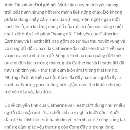
Anh: Tác phẩm
Đồi gió hú
. Một câu chuyện tình yêu ngang
trái, bất hạnh nhưng hết sức mãnh liệt, nồng cháy. Đó không
phải là dòng chảy cảm xúc của sự lãng mạn, ngọt ngào một
cách êm ả, mà là từng dòng đổ của mạch cảm xúc nồng nhiệt
nhất, dữ dội và có phần “hoang dã”. Tình yêu của Catherine
Earnshaw và Heathcliff bao gồm có sự hận thù, tuyệt vọng và
vô cùng dữ dội. Cha của Catherine đã nhặt Heathcliff về nuôi
và xem anh ta như con đẻ. Sống bên nhau qua quãng đời thơ
ấu cho đến lúc trưởng thành, giữa Catherine và Heathcliff đã
nảy sinh tình yêu – thứ tình cảm luôn âm ỉ trong trái tim họ.
Nhưng rồi định kiến xã hội, địa vị đã đẩy hai con người ấy ra
xa nhau. Những ghen tuông, hờn giận, căm thù khiến cho họ
trở nên dày vò, đau đớn.
Có lẽ chuyện tình của Catherine và Heathcliff đúng như nhiều
người đã nhận xét: “Cái chết chỉ có ý nghĩa khởi đầu”. Khởi
đầu để hai linh hồn bất hạnh tìm về bên nhau, để cùng sống lại
những cảm giác yêu thương còn đong đầy ở trong lòng.