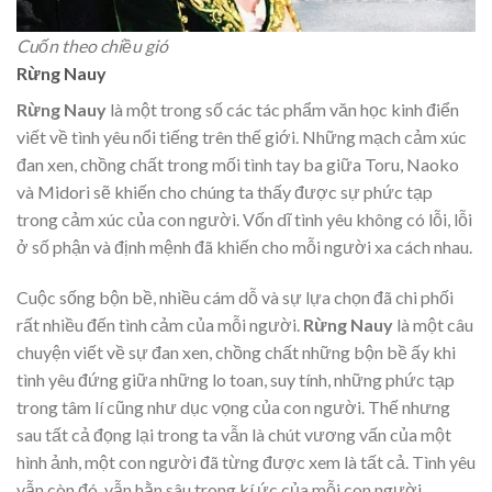
Cuốn theo chiều gió
Rừng Nauy
Rừng Nauy
là một trong số các tác phẩm văn học kinh điển
viết về tình yêu nổi tiếng trên thế giới. Những mạch cảm xúc
đan xen, chồng chất trong mối tình tay ba giữa Toru, Naoko
và Midori sẽ khiến cho chúng ta thấy được sự phức tạp
trong cảm xúc của con người. Vốn dĩ tình yêu không có lỗi, lỗi
ở số phận và định mệnh đã khiến cho mỗi người xa cách nhau.
Cuộc sống bộn bề, nhiều cám dỗ và sự lựa chọn đã chi phối
rất nhiều đến tình cảm của mỗi người.
Rừng Nauy
là một câu
chuyện viết về sự đan xen, chồng chất những bộn bề ấy khi
tình yêu đứng giữa những lo toan, suy tính, những phức tạp
trong tâm lí cũng như dục vọng của con người. Thế nhưng
sau tất cả đọng lại trong ta vẫn là chút vương vấn của một
hình ảnh, một con người đã từng được xem là tất cả. Tình yêu
vẫn còn đó, vẫn hằn sâu trong kí ức của mỗi con người.