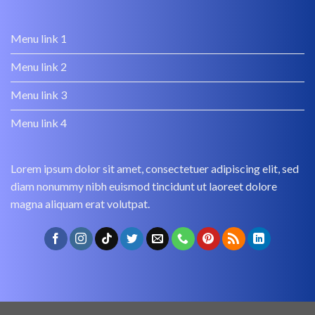
Menu link 1
Menu link 2
Menu link 3
Menu link 4
Lorem ipsum dolor sit amet, consectetuer adipiscing elit, sed
diam nonummy nibh euismod tincidunt ut laoreet dolore
magna aliquam erat volutpat.