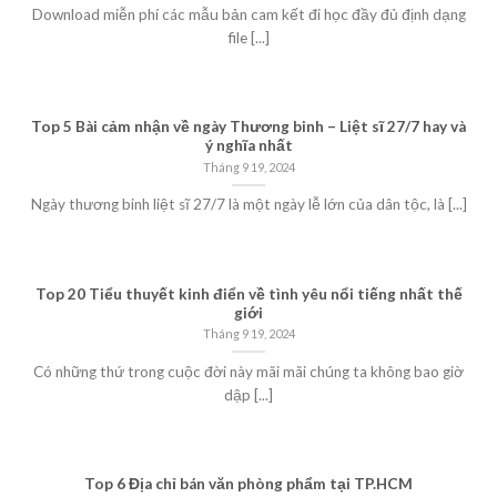
Download miễn phí các mẫu bản cam kết đi học đầy đủ định dạng
file [...]
Top 5 Bài cảm nhận về ngày Thương binh – Liệt sĩ 27/7 hay và
ý nghĩa nhất
Tháng 9 19, 2024
Ngày thương binh liệt sĩ 27/7 là một ngày lễ lớn của dân tộc, là [...]
Top 20 Tiểu thuyết kinh điển về tình yêu nổi tiếng nhất thế
giới
Tháng 9 19, 2024
Có những thứ trong cuộc đời này mãi mãi chúng ta không bao giờ
dập [...]
Top 6 Địa chỉ bán văn phòng phẩm tại TP.HCM