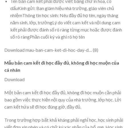
Tên bản cam kết phải được viết bằng chữ in hoa, có
dấuKính gửi: Ban giám hiệu nhà trường, giáo viên chủ
nhiệmThông tin học sinh: Nêu đầy đủ họ tên, ngày tháng
năm sinh, lớp, trườngLý do viết cam kết và nội dung cam
kết phải được đánh số rõ ràng từng mục hoặc được đánh
số rõ ràngPhần cuối ký và ghi rõ họ tên
Download mau-ban-cam-ket-di-hoc-day-d… (
8
)
Mẫu bản cam kết đi học đầy đủ, không đi học muộn của
cá nhân
Download
Một bản cam kết đi học đầy đủ, không đi học muộn cần phải
bao gồm việc thực hiện nội quy của nhà trường, lớp học. Lời
cam kết hứa sẽ đi học đúng giờ, đầy đủ.
Trong trường hợp bất khả kháng phải nghỉ học, học sinh phải
viết đơn xin phép và có chữ ký xác nhận của bố, mẹ. Học sinh