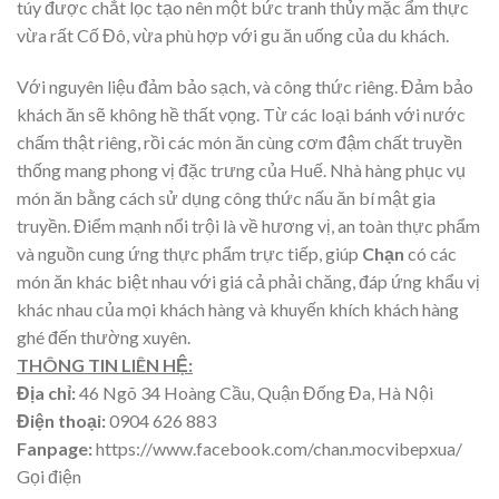
túy được chắt lọc tạo nên một bức tranh thủy mặc ẩm thực
vừa rất Cố Đô, vừa phù hợp với gu ăn uống của du khách.
Với nguyên liệu đảm bảo sạch, và công thức riêng. Đảm bảo
khách ăn sẽ không hề thất vọng. Từ các loại bánh với nước
chấm thật riêng, rồi các món ăn cùng cơm đậm chất truyền
thống mang phong vị đặc trưng của Huế. Nhà hàng phục vụ
món ăn bằng cách sử dụng công thức nấu ăn bí mật gia
truyền. Điểm mạnh nổi trội là về hương vị, an toàn thực phẩm
và nguồn cung ứng thực phẩm trực tiếp, giúp
Chạn
có các
món ăn khác biệt nhau với giá cả phải chăng, đáp ứng khẩu vị
khác nhau của mọi khách hàng và khuyến khích khách hàng
ghé đến thường xuyên.
THÔNG TIN LIÊN HỆ:
Địa chỉ:
46 Ngõ 34 Hoàng Cầu, Quận Đống Đa, Hà Nội
Điện thoại:
0904 626 883
Fanpage:
https://www.facebook.com/chan.mocvibepxua/
Gọi điện