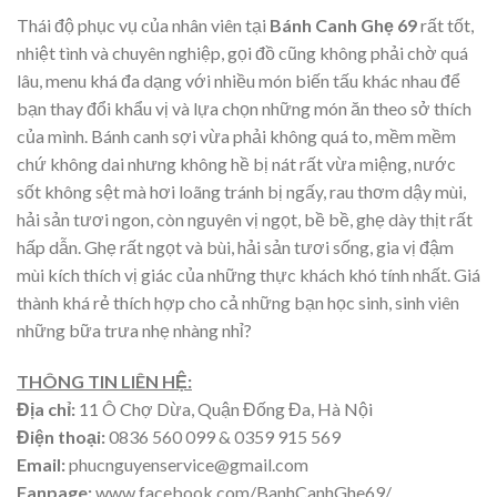
Thái độ phục vụ của nhân viên tại
Bánh Canh Ghẹ 69
rất tốt,
nhiệt tình và chuyên nghiệp, gọi đồ cũng không phải chờ quá
lâu, menu khá đa dạng với nhiều món biến tấu khác nhau để
bạn thay đổi khẩu vị và lựa chọn những món ăn theo sở thích
của mình. Bánh canh sợi vừa phải không quá to, mềm mềm
chứ không dai nhưng không hề bị nát rất vừa miệng, nước
sốt không sệt mà hơi loãng tránh bị ngấy, rau thơm dậy mùi,
hải sản tươi ngon, còn nguyên vị ngọt, bề bề, ghẹ dày thịt rất
hấp dẫn. Ghẹ rất ngọt và bùi, hải sản tươi sống, gia vị đậm
mùi kích thích vị giác của những thực khách khó tính nhất. Giá
thành khá rẻ thích hợp cho cả những bạn học sinh, sinh viên
những bữa trưa nhẹ nhàng nhỉ?
THÔNG TIN LIÊN HỆ:
Địa chỉ:
11 Ô Chợ Dừa, Quận Đống Đa, Hà Nội
Điện thoại:
0836 560 099 & 0359 915 569
Email:
phucnguyenservice@gmail.com
Fanpage:
www.facebook.com/BanhCanhGhe69/