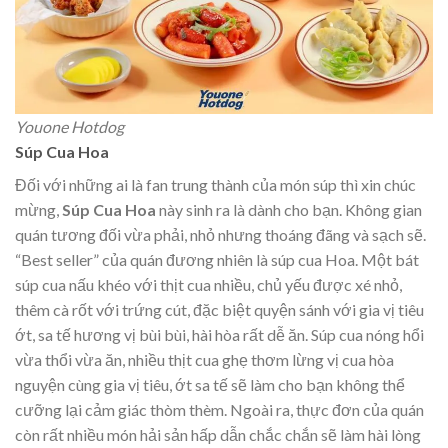
Youone Hotdog
Súp Cua Hoa
Đối với những ai là fan trung thành của món súp thì xin chúc
mừng,
Súp Cua Hoa
này sinh ra là dành cho bạn. Không gian
quán tương đối vừa phải, nhỏ nhưng thoáng đãng và sạch sẽ.
“Best seller” của quán đương nhiên là súp cua Hoa. Một bát
súp cua nấu khéo với thịt cua nhiều, chủ yếu được xé nhỏ,
thêm cà rốt với trứng cút, đặc biệt quyện sánh với gia vị tiêu
ớt, sa tế hương vị bùi bùi, hài hòa rất dễ ăn. Súp cua nóng hổi
vừa thổi vừa ăn, nhiều thịt cua ghẹ thơm lừng vị cua hòa
nguyện cùng gia vị tiêu, ớt sa tế sẽ làm cho bạn không thể
cưỡng lại cảm giác thòm thèm. Ngoài ra, thực đơn của quán
còn rất nhiều món hải sản hấp dẫn chắc chắn sẽ làm hài lòng