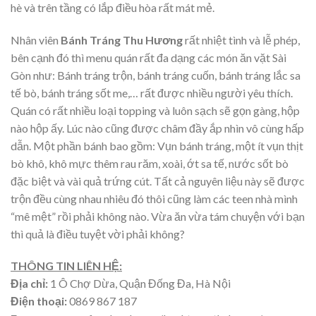
hè và trên tầng có lắp điều hòa rất mát mẻ.
Nhân viên
Bánh Tráng Thu Hương
rất nhiệt tình và lễ phép,
bên cạnh đó thì menu quán rất đa dạng các món ăn vặt Sài
Gòn như: Bánh tráng trộn, bánh tráng cuốn, bánh tráng lắc sa
tế bò, bánh tráng sốt me,… rất được nhiều người yêu thích.
Quán có rất nhiều loại topping và luôn sạch sẽ gọn gàng, hộp
nào hộp ấy. Lúc nào cũng được châm đầy ắp nhìn vô cùng hấp
dẫn. Một phần bánh bao gồm: Vụn bánh tráng, một ít vụn thịt
bò khô, khô mực thêm rau răm, xoài, ớt sa tế, nước sốt bò
đặc biệt và vài quả trứng cút. Tất cả nguyên liệu này sẽ được
trộn đều cùng nhau nhiêu đó thôi cũng làm các teen nhà mình
“mê mệt” rồi phải không nào. Vừa ăn vừa tám chuyện với bạn
thì quả là điều tuyệt vời phải không?
THÔNG TIN LIÊN HỆ:
Địa chỉ:
1 Ô Chợ Dừa, Quận Đống Đa, Hà Nội
Điện thoại:
0869 867 187