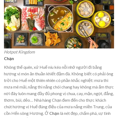
Hotpot Kingdom
Chạn
Không thể quên, xứ Huế níu kéo nỗi nhớ người đi bằng
hương vị món ăn thuần khiết đậm đà. Không biết có phải ông
trời cho Huế một thiên nhiên có phần khắc nghiệt: mưa thì
mưa mê mải, nắng thì nắng chói chang hay không mà ẩm thực
nơi đây luôn mang đầy đủ phong vị chua, cay, mặn, ngọt, đắng,
thơm, bùi, dẻo… Nhà hàng Chạn đem đến cho thực khách
chút hương vị Huế đúng điệu của mưa nắng miền Trung, của
cồn Hến sông Hương. Ở
Chạn
là nét đẹp, chấm phá, sự tinh