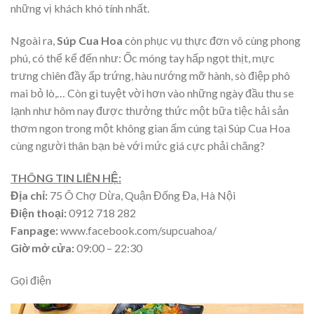
những vị khách khó tính nhất.
Ngoài ra,
Súp Cua Hoa
còn phục vụ thực đơn vô cùng phong
phú, có thể kể đến như: Ốc móng tay hấp ngọt thịt, mực
trưng chiên đầy ấp trứng, hàu nướng mỡ hành, sò điệp phô
mai bỏ lò,… Còn gì tuyệt vời hơn vào những ngày đầu thu se
lạnh như hôm nay được thưởng thức một bữa tiệc hải sản
thơm ngon trong một không gian ấm cúng tại Súp Cua Hoa
cùng người thân bạn bè với mức giá cực phải chăng?
THÔNG TIN LIÊN HỆ:
Địa chỉ:
75 Ô Chợ Dừa, Quận Đống Đa, Hà Nội
Điện thoại:
0912 718 282
Fanpage:
www.facebook.com/supcuahoa/
Giờ mở cửa:
09:00 – 22:30
Gọi điện