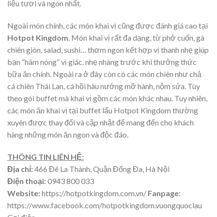
liệu tươi và ngon nhất.
Ngoài món chính, các món khai vị cũng được đánh giá cao tại
Hotpot Kingdom
. Món khai vị rất đa dạng, từ phở cuốn, gà
chiên giòn, salad, sushi… thơm ngon kết hợp vị thanh nhẹ giúp
bạn “hâm nóng” vị giác. nhẹ nhàng trước khi thưởng thức
bữa ăn chính. Ngoài ra ở đây còn có các món chiên như chả
cá chiên Thái Lan, cá hồi hàu nướng mỡ hành, nộm sứa. Tùy
theo gói buffet mà khai vị gồm các món khác nhau. Tuy nhiên,
các món ăn khai vị tại buffet lẩu Hotpot Kingdom thường
xuyên được thay đổi và cập nhật để mang đến cho khách
hàng những món ăn ngon và độc đáo.
THÔNG TIN LIÊN HỆ:
Địa chỉ:
466 Đê La Thành, Quận Đống Đa, Hà Nội
Điện thoại:
0943 800 033
Website:
https://hotpotkingdom.com.vn/
Fanpage:
https://www.facebook.com/hotpotkingdom.vuongquoclau