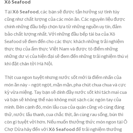
Xô Seafood
Tại
Xô Seafood
, các bạn sẽ được tận hưởng sự tinh túy
cũng như chất lượng của các món ăn. Các nguyên liệu được
chính những đầu bếp chọn lựa từ những nguồn uy tín, đảm
bảo chất lượng nhất. Với những đầu bếp tài ba của Xô
Seafood sẽ đem đến cho các thực khách những trải nghiệm
thực thụ của ẩm thực Việt Nam và được tô điểm những
những dư vị của hiện đại sẽ đem đến những trải nghiệm thú vị
khi đặt chân tời Hà Nội.
Thịt cua ngon tuyệt nhưng nước sốt mới là điểm nhấn của
món ăn này – ngọt ngọt, mặn mặn, pha chút chua chua và cực
kỳ vừa miệng. Tay bạn sẽ dính đầy nước sốt khi tách mai cua
và bạn sẽ không thể nào không mút sạch các ngón tay của
mình. Bên cạnh đó, món lẩu cua của quán cũng vô cùng đáng
thử, nước lẩu thanh, cua chắc thịt, ăn cùng rau sống, bún thì
còn gì tuyệt vời hơn. Nếu muốn thưởng thức món ngon tại Ô
Chợ Dừa hãy đến với
Xô Seafood
để trải nghiệm thưởng