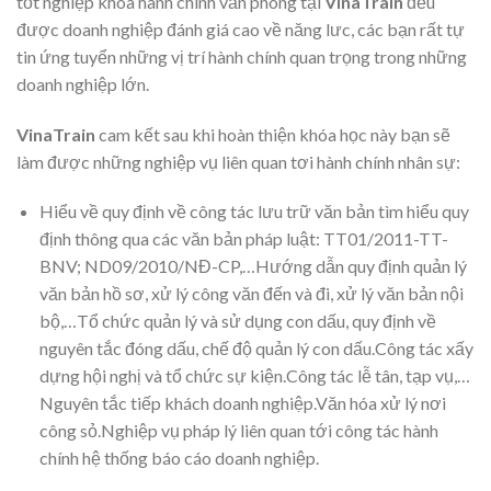
tốt nghiệp khóa hành chính văn phòng tại
VinaTrain
đều
được doanh nghiệp đánh giá cao về năng lưc, các bạn rất tự
tin ứng tuyển những vị trí hành chính quan trọng trong những
doanh nghiệp lớn.
VinaTrain
cam kết sau khi hoàn thiện khóa học này bạn sẽ
làm được những nghiệp vụ liên quan tơi hành chính nhân sự:
Hiểu về quy định về công tác lưu trữ văn bản tìm hiểu quy
định thông qua các văn bản pháp luật: TT01/2011-TT-
BNV; ND09/2010/NĐ-CP,…Hướng dẫn quy định quản lý
văn bản hồ sơ, xử lý công văn đến và đi, xử lý văn bản nội
bộ,…Tổ chức quản lý và sử dụng con dấu, quy định về
nguyên tắc đóng dấu, chế độ quản lý con dấu.Công tác xấy
dựng hội nghị và tổ chức sự kiện.Công tác lễ tân, tạp vụ,…
Nguyên tắc tiếp khách doanh nghiệp.Văn hóa xử lý nơi
công sỏ.Nghiệp vụ pháp lý liên quan tới công tác hành
chính hệ thống báo cáo doanh nghiệp.