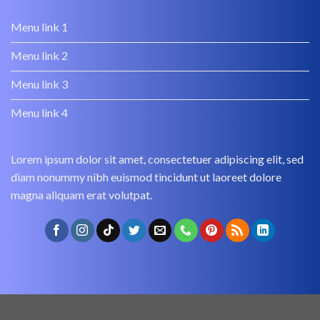
Menu link 1
Menu link 2
Menu link 3
Menu link 4
Lorem ipsum dolor sit amet, consectetuer adipiscing elit, sed
diam nonummy nibh euismod tincidunt ut laoreet dolore
magna aliquam erat volutpat.