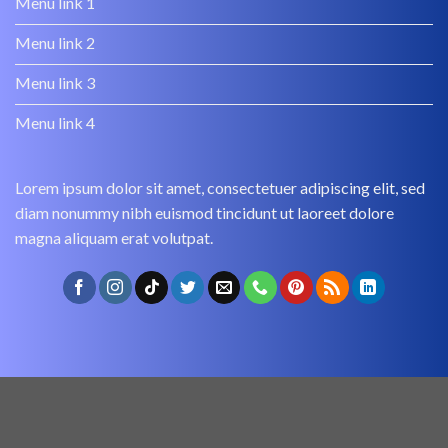
Menu link 1
Menu link 2
Menu link 3
Menu link 4
Lorem ipsum dolor sit amet, consectetuer adipiscing elit, sed
diam nonummy nibh euismod tincidunt ut laoreet dolore
magna aliquam erat volutpat.