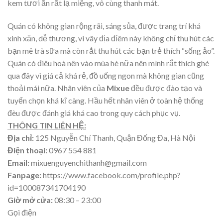
kem tươi ăn rắt lạ miệng, vô cùng thanh mát.
Quán có không gian rộng rãi, sáng sủa, được trang trí khá
xinh xăn, dễ thương, vì vây địa đỉêm này không chỉ thu hút các
bạn mê trà sữa mà còn rắt thu hút các bạn trẻ thích “sống ảo”.
Quán có điêu hoà nên vào mùa hè nữa nên mình rắt thích ghé
qua đây vì giá cả khá rẻ, đồ uống ngon mà không gian cũng
thoải mái nữa. Nhân viên của
Mixue
đều được đào tạo và
tuyển chọn khá kĩ càng. Hầu hết nhân viên ở toàn hệ thống
đèu được đánh giá khá cao trong quy cách phục vụ.
THÔNG TIN LIÊN HỆ:
Địa chỉ:
125 Nguyễn Chí Thanh, Quận Đống Đa, Hà Nội
Điện thoại:
0967 554 881
Email:
mixuenguyenchithanh@gmail.com
Fanpage:
https://www.facebook.com/profile.php?
id=100087341704190
Giờ mở cửa:
08:30 – 23:00
Gọi điện