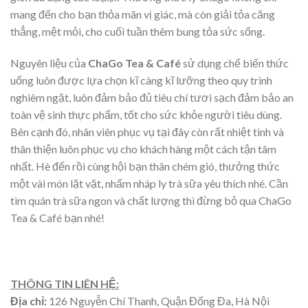
mang đến cho bạn thỏa mãn vị giác, mà còn giải tỏa căng
thẳng, mệt mỏi, cho cuối tuần thêm bung tỏa sức sống.
Nguyên liệu của
ChaGo Tea & Café
sử dụng chế biến thức
uống luôn được lựa chọn kĩ càng kĩ lưỡng theo quy trình
nghiêm ngặt, luôn đảm bảo đủ tiêu chí tươi sạch đảm bảo an
toàn vệ sinh thực phẩm, tốt cho sức khỏe người tiêu dùng.
Bên cạnh đó, nhân viên phục vụ tại đây còn rất nhiệt tình và
thân thiện luôn phục vụ cho khách hàng một cách tận tâm
nhất. Hè đến rồi cùng hội bạn thân chém gió, thưởng thức
một vài món lặt vặt, nhấm nháp ly trà sữa yêu thích nhé. Cần
tìm quán trà sữa ngon và chất lượng thì đừng bỏ qua ChaGo
Tea & Café bạn nhé!
THÔNG TIN LIÊN HỆ:
Địa chỉ:
126 Nguyễn Chí Thanh, Quận Đống Đa, Hà Nội