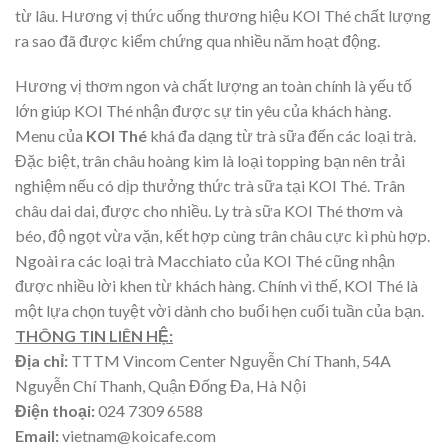
từ lâu. Hương vị thức uống thương hiệu KOI Thé chất lượng
ra sao đã được kiểm chứng qua nhiều năm hoạt động.
Hương vị thơm ngon và chất lượng an toàn chính là yếu tố
lớn giúp KOI Thé nhận được sự tin yêu của khách hàng.
Menu của
KOI Thé
khá đa dạng từ trà sữa đến các loại trà.
Đặc biệt, trân châu hoàng kim là loại topping bạn nên trải
nghiệm nếu có dịp thưởng thức trà sữa tại KOI Thé. Trân
châu dai dai, được cho nhiều. Ly trà sữa KOI Thé thơm và
béo, độ ngọt vừa vặn, kết hợp cùng trân châu cực kì phù hợp.
Ngoài ra các loại trà Macchiato của KOI Thé cũng nhận
được nhiều lời khen từ khách hàng. Chính vì thế, KOI Thé là
một lựa chọn tuyệt vời dành cho buổi hẹn cuối tuần của bạn.
THÔNG TIN LIÊN HỆ:
Địa chỉ:
TTTM Vincom Center Nguyễn Chí Thanh, 54A
Nguyễn Chí Thanh, Quận Đống Đa, Hà Nội
Điện thoại:
024 7309 6588
Email:
vietnam@koicafe.com