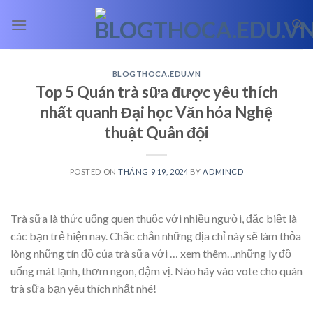
Skip
to
content
BLOGTHOCA.EDU.VN
Top 5 Quán trà sữa được yêu thích
nhất quanh Đại học Văn hóa Nghệ
thuật Quân đội
POSTED ON
THÁNG 9 19, 2024
BY
ADMINCD
Trà sữa là thức uống quen thuộc với nhiều người, đặc biệt là
các bạn trẻ hiện nay. Chắc chắn những địa chỉ này sẽ làm thỏa
lòng những tín đồ của trà sữa với
… xem thêm…
những ly đồ
uống mát lạnh, thơm ngon, đậm vị. Nào hãy vào vote cho quán
trà sữa bạn yêu thích nhất nhé!