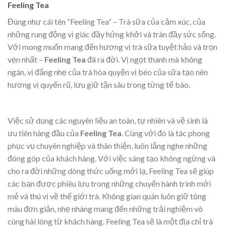
Feeling Tea
Đúng như cái tên “Feeling Tea” – Trà sữa của cảm xúc, của
những rung động vị giác đầy hứng khởi và tràn đầy sức sống.
Với mong muốn mang đến hương vị trà sữa tuyệt hảo và trọn
vẹn nhất –
Feeling Tea
đã ra đời. Vị ngọt thanh mà không
ngán, vị đắng nhẹ của trà hòa quyện vị béo của sữa tạo nên
hương vị quyến rũ, lưu giữ tận sâu trong từng tế bào.
Việc sử dụng các nguyên liệu an toàn, tự nhiên và vệ sinh là
ưu tiên hàng đầu của
Feeling Tea
. Cùng với đó là tác phong
phục vụ chuyên nghiệp và thân thiện, luôn lắng nghe những
đóng góp của khách hàng. Với việc sáng tạo không ngừng và
cho ra đời những dòng thức uống mới lạ, Feeling Tea sẽ giúp
các bạn được phiêu lưu trong những chuyến hành trình mới
mẻ và thú vị về thế giới trà. Không gian quán luôn giữ tông
màu đơn giản, nhẹ nhàng mang đến những trải nghiệm vô
cùng hài lòng từ khách hàng. Feeling Tea sẽ là một địa chỉ trà