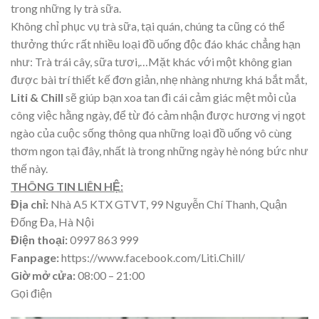
trong những ly trà sữa.
Không chỉ phục vụ trà sữa, tại quán, chúng ta cũng có thể
thưởng thức rất nhiều loại đồ uống độc đáo khác chẳng hạn
như: Trà trái cây, sữa tươi,…Mặt khác với một không gian
được bài trí thiết kế đơn giản, nhẹ nhàng nhưng khá bắt mắt,
Liti & Chill
sẽ giúp bạn xoa tan đi cái cảm giác mệt mỏi của
công việc hằng ngày, để từ đó cảm nhận được hương vị ngọt
ngào của cuộc sống thông qua những loại đồ uống vô cùng
thơm ngon tại đây, nhất là trong những ngày hè nóng bức như
thế này.
THÔNG TIN LIÊN HỆ:
Địa chỉ:
Nhà A5 KTX GTVT, 99 Nguyễn Chí Thanh, Quận
Đống Đa, Hà Nội
Điện thoại:
0997 863 999
Fanpage:
https://www.facebook.com/Liti.Chill/
Giờ mở cửa:
08:00 – 21:00
Gọi điện