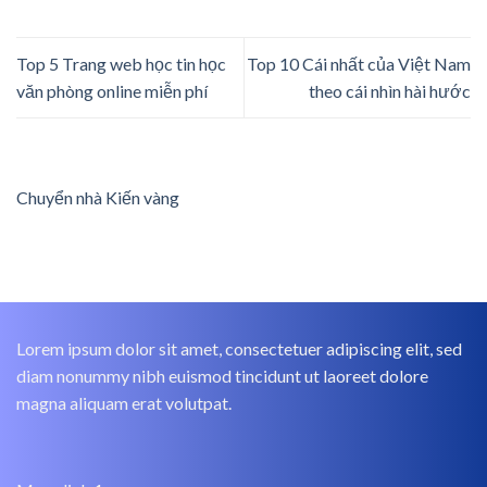
Top 5 Trang web học tin học
Top 10 Cái nhất của Việt Nam
văn phòng online miễn phí
theo cái nhìn hài hước
Chuyển nhà Kiến vàng
Lorem ipsum dolor sit amet, consectetuer adipiscing elit, sed
diam nonummy nibh euismod tincidunt ut laoreet dolore
magna aliquam erat volutpat.