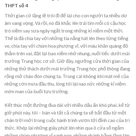
THPT số 4
Thời gian cứ lặng lẽ trôi đi để lại cho con người ta nhiều dư
âm vang vọng. Và rồi, nó đã khắc lên trái tim mỗi cô cậu học
trò niềm say sưa ngây ngất trong những kỉ niệm một thời.
Thế là đã chia tay với những tia nắng hát lên theo từng tiếng
ve, chia tay với chùm hoa phượng vĩ, với màu khăn quàng đỏ
thắm trên vai, đặt lại bao niềm nhớ nhung, nuối tiếc dưới mái
trường Trung học cơ sở. Giờ đây, ngưỡng cửa thời gian của
những thử thách dưới mái trường Trung học phổ thông đang
rộng mở chào đón chúng ta. Trong cái không khí mát mẻ của
những cơn mưa đầu thu, lòng tôi lại nao nức những kỉ niệm
mơn man của buổi tựu trường.
Kết thúc một đường đua dài với nhiều dấu ấn khó phai, kể từ
giờ phút này, tôi – bạn và tất cả chúng ta sẽ bắt đầu từ một
chân trời mới trong cuộc hành trình vươn tới đỉnh cao của tri
thức. Khép lại những giây phút lén nhìn qua ô cửa sổ ngắm
những chùm phượng vĩ xanh non, những nhánh bằng lăng tím