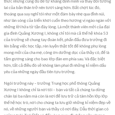
thức nhưng cũng đủ để tự khẳng định mình và thay đổi tương
lai của bản thân trở nên tươi sáng hơn. Bất chợt lúc đó,
thoáng qua suy nghĩ tôi như một đám bây nhẹ qua đỉnh núi,
như làn sóng của biển khơi cuốn theo hương vị ngào ngàn với
những lời hứa từ tận đáy lòng. Là một thành viên mới của đại
gia đình Quảng Xương I, không chỉ tôi mà cả thế hệ khóa 53
của trường sẽ chung tay đoàn kết, phấn đấu đưa trường đi
lên bằng việc học tập, rèn luyện thật tốt để không phụ lòng
mong mỏi của cha mẹ, công ơn dưỡng dục của thầy cô, để là
tấm gương sáng cho bao lớp đàn em phía sau. Và đặc biệt
hơn, tất cả điều đó sẽ không làm phai đi những kỉ niệm dấu
yêu của những ngày đầu tiên tựu trường.
Ngôi trường này – trường Trung học phổ thông Quảng
Xương I không chỉ là nơi tôi – bạn và tất cả chúng ta dừng
chân lại ba năm mà còn là nơi để lưu trữ cả tâm hồn lớp lớp
thế hệ học trò, nơi cho chúng ta lưu giữ những kỉ niệm đẹp về
nó, về những người bạn và thầy cô nơi đây. Dẫu thời gian có