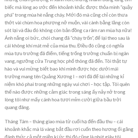
biếc mà lòng ao ước đến khoảnh khắc được thỏa mình “quậy
phá” trong mùa hè nắng cháy. Mới đó mà cũng chỉ còn thưa
thớt vài chùm hoa phượng nở muộn, vài cành bằng lăng còn
sót lại và đâu đó không còn bản đồng ca râm ran mùa hạ nữa!
Ánh nắng oi bức, chói chang đã “chạy trốn”, để lại theo sau là
cái không khí mát mẻ của mùa thu. Điều đó cũng có nghĩa
mùa tựu trường đã điểm, tiếng trống trường chuẩn bị ngân
vang, ngưỡng cửa Trung học phổ thông đã đến. Tôi thật tự
hào và vui mừng biết bao khi mình được học dưới mái
trường mang tên Quảng Xương I – nơi đã để lại những kỉ
niệm khó phai trong những ngày vui chơi – học tập. Tôi quên
thế nào được những cảm giác trong sáng ấy nảy nở trong
lòng tôi như mấy cánh hoa tươi mỉm cười giữa bầu trời
quang đãng.
Tháng Tám – tháng giao mùa từ cuối hạ đến đầu thu – cái
khoảnh khắc mà lá vàng bắt đầu rơi cuốn theo hương ổi găng
đánh thức cả một miền kí ức thì đó cũng là phút giây tôi