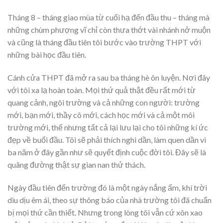
Tháng 8 – tháng giao mùa từ cuối hạ đến đầu thu – tháng mà
những chùm phượng vĩ chỉ còn thưa thớt vài nhánh nở muộn
và cũng là tháng đầu tiên tôi bước vào trường THPT với
những bài học đầu tiên.
Cánh cửa THPT đã mở ra sau ba tháng hè ôn luyện. Nơi đây
với tôi xa lạ hoàn toàn. Mọi thứ quả thật đều rất mới từ
quang cảnh, ngôi trường và cả những con người: trường
mới, bạn mới, thầy cô mới, cách học mới và cả một môi
trường mới, thế nhưng tất cả lại lưu lại cho tôi những kí ức
đẹp về buổi đầu. Tôi sẽ phải thích nghi dần, làm quen dần vì
ba năm ở đây gần như sẽ quyết định cuộc đời tôi. Đây sẽ là
quãng đường thật sự gian nan thử thách.
Ngày đầu tiên đến trường đó là một ngày nắng ấm, khí trời
dìu dịu êm ái, theo sự thông báo của nhà trường tôi đã chuẩn
bị mọi thứ cần thiết. Nhưng trong lòng tôi vẫn cứ xôn xao