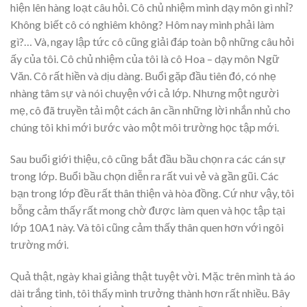
hiện lên hàng loạt câu hỏi. Cô chủ nhiệm mình dạy môn gì nhỉ?
Không biết cô có nghiêm không? Hôm nay mình phải làm
gì?… Và, ngay lập tức cô cũng giải đáp toàn bộ những câu hỏi
ấy của tôi. Cô chủ nhiệm của tôi là cô Hoa – dạy môn Ngữ
Văn. Cô rất hiền và dịu dàng. Buổi gặp đầu tiên đó, có nhẹ
nhàng tâm sự và nói chuyện với cả lớp. Nhưng một người
mẹ, cô đã truyền tải một cách ân cần những lời nhắn nhủ cho
chúng tôi khi mới bước vào một môi trường học tập mới.
Sau buổi giới thiệu, cô cũng bắt đầu bầu chọn ra các cán sự
trong lớp. Buổi bầu chọn diễn ra rất vui vẻ và gần gũi. Các
bạn trong lớp đều rất thân thiện và hòa đồng. Cứ như vậy, tôi
bỗng cảm thấy rất mong chờ được làm quen và học tập tại
lớp 10A1 này. Và tôi cũng cảm thấy thân quen hơn với ngôi
trường mới.
Quả thật, ngày khai giảng thật tuyệt vời. Mặc trên mình tà áo
dài trắng tinh, tôi thấy mình trưởng thành hơn rất nhiều. Bây