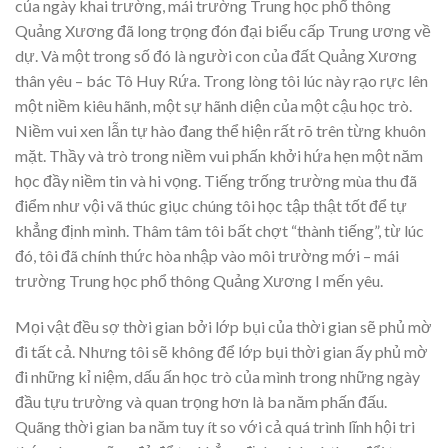
của ngày khai trường, mái trường Trung học phổ thông
Quảng Xương đã long trọng đón đại biểu cấp Trung ương về
dự. Và một trong số đó là người con của đất Quảng Xương
thân yêu – bác Tô Huy Rứa. Trong lòng tôi lúc này rạo rực lên
một niềm kiêu hãnh, một sự hãnh diện của một cậu học trò.
Niềm vui xen lẫn tự hào đang thể hiện rất rõ trên từng khuôn
mặt. Thầy và trò trong niềm vui phấn khởi hứa hẹn một năm
học đầy niềm tin và hi vọng. Tiếng trống trường mùa thu đã
điểm như vội vã thúc giục chúng tôi học tập thật tốt để tự
khẳng định mình. Thâm tâm tôi bất chợt “thành tiếng”, từ lúc
đó, tôi đã chính thức hòa nhập vào môi trường mới – mái
trường Trung học phổ thông Quảng Xương I mến yêu.
Mọi vật đều sợ thời gian bởi lớp bụi của thời gian sẽ phủ mờ
đi tất cả. Nhưng tôi sẽ không để lớp bụi thời gian ấy phủ mờ
đi những kỉ niệm, dấu ấn học trò của mình trong những ngày
đầu tựu trường và quan trọng hơn là ba năm phấn đấu.
Quãng thời gian ba năm tuy ít so với cả quá trình lĩnh hội tri