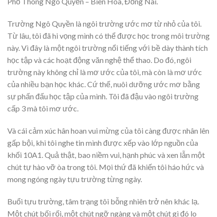
Phổ Thông Ngô Quyền – Biên Hòa, Đồng Nai.
Trường Ngô Quyền là ngôi trường ước mơ từ nhỏ của tôi.
Từ lâu, tôi đã hi vọng mình có thể được học trong môi trường
này. Vì đây là một ngôi trường nổi tiếng với bề dày thành tích
học tập và các hoạt động văn nghệ thể thao. Do đó, ngôi
trường này không chỉ là mơ ước của tôi, mà còn là mơ ước
của nhiều bạn học khác. Cứ thế, nuôi dưỡng ước mơ bằng
sự phấn đấu học tập của mình. Tôi đã đậu vào ngôi trường
cấp 3 mà tôi mơ ước.
Và cái cảm xúc hân hoan vui mừng của tôi càng được nhân lên
gấp bội, khi tôi nghe tin mình được xếp vào lớp nguồn của
khối 10A1. Quả thật, bao niềm vui, hạnh phúc và xen lẫn một
chút tự hào vỡ òa trong tôi. Mọi thứ đã khiến tôi háo hức và
mong ngóng ngày tựu trường từng ngày.
Buổi tựu trường, tâm trạng tôi bỗng nhiên trở nên khác lạ.
Một chút bối rối, một chút ngỡ ngàng và một chút gì đó lo