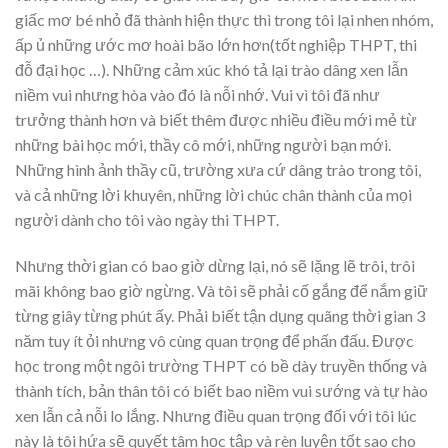
giấc mơ bé nhỏ đã thành hiện thực thì trong tôi lại nhen nhóm,
ấp ủ những ước mơ hoài bão lớn hơn(tốt nghiệp THPT, thi
đỗ đại học …). Những cảm xúc khó tả lại trào dâng xen lẫn
niềm vui nhưng hòa vào đó là nỗi nhớ. Vui vì tôi đã như
trưởng thành hơn và biết thêm được nhiều điều mới mẻ từ
những bài học mới, thầy cô mới, những người bạn mới.
Những hình ảnh thầy cũ, trường xưa cứ dâng trào trong tôi,
và cả những lời khuyên, những lời chúc chân thành của mọi
người dành cho tôi vào ngày thi THPT.
Nhưng thời gian có bao giờ dừng lại, nó sẽ lặng lẽ trôi, trôi
mãi không bao giờ ngừng. Và tôi sẽ phải cố gắng để nắm giữ
từng giây từng phút ấy. Phải biết tận dụng quãng thời gian 3
năm tuy ít ỏi nhưng vô cùng quan trọng để phấn đấu. Được
học trong một ngôi trường THPT có bề dày truyền thống và
thành tích, bản thân tôi có biết bao niềm vui sướng và tự hào
xen lẫn cả nỗi lo lắng. Nhưng điều quan trọng đối với tôi lúc
này là tôi hứa sẽ quyết tâm học tập và rèn luyện tốt sao cho