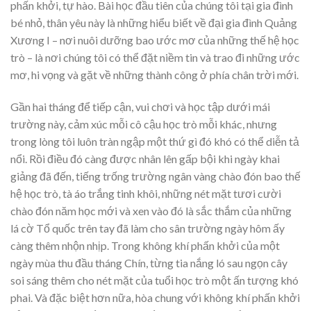
phấn khởi, tự hào. Bài học đầu tiên của chúng tôi tại gia đình
bé nhỏ, thân yêu này là những hiểu biết về đại gia đình Quảng
Xương I – nơi nuôi dưỡng bao ước mơ của những thế hệ học
trò – là nơi chúng tôi có thể đặt niềm tin và trao đi những ước
mơ, hi vọng và gặt về những thành công ở phía chân trời mới.
Gần hai tháng để tiếp cận, vui chơi và học tập dưới mái
trường này, cảm xúc mỗi cô cậu học trò mỗi khác, nhưng
trong lòng tôi luôn tràn ngập một thứ gì đó khó có thể diễn tả
nổi. Rồi điều đó càng được nhân lên gấp bội khi ngày khai
giảng đã đến, tiếng trống trường ngân vàng chào đón bao thế
hệ học trò, tà áo trắng tinh khôi, những nét mặt tươi cười
chào đón năm học mới và xen vào đó là sắc thắm của những
lá cờ Tổ quốc trên tay đã làm cho sân trường ngày hôm ấy
càng thêm nhộn nhịp. Trong không khí phấn khởi của một
ngày mùa thu đầu tháng Chín, từng tia nắng ló sau ngọn cây
soi sáng thêm cho nét mặt của tuổi học trò một ấn tượng khó
phai. Và đặc biệt hơn nữa, hòa chung với không khí phấn khởi