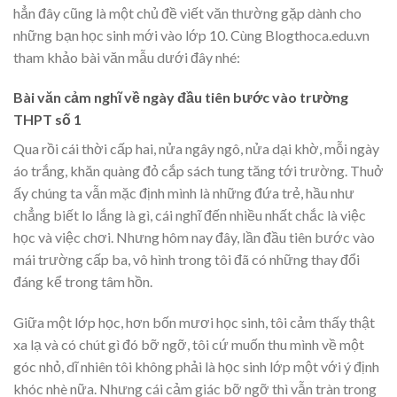
hẳn đây cũng là một chủ đề viết văn thường gặp dành cho
những bạn học sinh mới vào lớp 10. Cùng Blogthoca.edu.vn
tham khảo bài văn mẫu dưới đây nhé:
Bài văn cảm nghĩ về ngày đầu tiên bước vào trường
THPT số 1
Qua rồi cái thời cấp hai, nửa ngây ngô, nửa dại khờ, mỗi ngày
áo trắng, khăn quàng đỏ cắp sách tung tăng tới trường. Thuở
ấy chúng ta vẫn mặc định mình là những đứa trẻ, hầu như
chẳng biết lo lắng là gì, cái nghĩ đến nhiều nhất chắc là việc
học và việc chơi. Nhưng hôm nay đây, lần đầu tiên bước vào
mái trường cấp ba, vô hình trong tôi đã có những thay đổi
đáng kể trong tâm hồn.
Giữa một lớp học, hơn bốn mươi học sinh, tôi cảm thấy thật
xa lạ và có chút gì đó bỡ ngỡ, tôi cứ muốn thu mình về một
góc nhỏ, dĩ nhiên tôi không phải là học sinh lớp một với ý định
khóc nhè nữa. Nhưng cái cảm giác bỡ ngỡ thì vẫn tràn trong