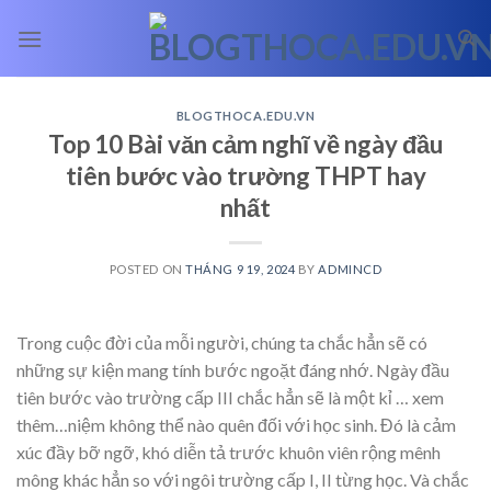
Skip
to
content
BLOGTHOCA.EDU.VN
Top 10 Bài văn cảm nghĩ về ngày đầu
tiên bước vào trường THPT hay
nhất
POSTED ON
THÁNG 9 19, 2024
BY
ADMINCD
Trong cuộc đời của mỗi người, chúng ta chắc hẳn sẽ có
những sự kiện mang tính bước ngoặt đáng nhớ. Ngày đầu
tiên bước vào trường cấp III chắc hẳn sẽ là một kỉ
… xem
thêm…
niệm không thể nào quên đối với học sinh. Đó là cảm
xúc đầy bỡ ngỡ, khó diễn tả trước khuôn viên rộng mênh
mông khác hẳn so với ngôi trường cấp I, II từng học. Và chắc