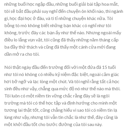
những buổi học ngập đầu, những buổi giải bài tập hoa mắt,
tôi sẽ bắt đầu phải suy nghĩ đến chuyện ôn khối nào, thi ngành
gì, học đại học ở đâu, và ti tỉ những chuyện khác nữa. Tôi
bỗng tò mò không biết những bạn khác có nghĩ như tôi
không, trước đây các bạn ấy như thế nào. Nhưng ngoài mấy
điều lo lắng vụn vặt, tôi cũng đã thấy những năm tháng cấp
ba đầy thử thách và cũng đã thấy một cánh cửa mới đang
dần mở ra cho tôi.
Nói thật ngày đầu đến trường đối với một đứa đã 15 tuổi
như tôi nó không có nhiều kỷ niệm đặc biệt, ngoài cảm giác
hơi bỡ ngỡ và lạc lõng một chút. Và tôi nghĩ rằng tất cả học
sinh đều như vậy, chẳng qua mức độ nó như thế nào mà thôi.
Tôi luôn có một niềm tin vững chắc rằng đây sẽ là ngôi
trường mà tôi có thể học tập và định hướng cho mình một
tương lai thật tốt, cũng chẳng hiểu vì sao tôi có niềm tin lạ
lùng như vậy, nhưng tôi vẫn tin chắc là như thế, đây cũng là
một khởi đầu tốt cho bước đường của tôi sau này.