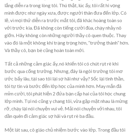
lắng diễn ra trong lòng tôi. Thú thật, lúc ấy, tôi rất hi vọng
mình được như ngày xưa, được người thân đưa đến lớp. Có
lẽ, vì mọi thứ diễn ra trước mắt tôi, đã khác hoàng toàn so
với trước kia. Đã không còn tiếng cười đùa, chạy nhảy nô
giỡn. Hãy không còn những người thầy cô quen thuộc. Thay
vào đó là một không khí trạng trọng hơn, “trưởng thành” hơn.
Và thầy cô, bạn bè cũng hoàn toàn mới.
Tất cả những cảm giác ấy, nó khiến tôi có chút rụt rè khi
bước qua cổng trường. Nhưng, đây là ngôi trường tôi mơ
ước bấy lâu, tại sao tôi lại sợ hãi như vậy? Sốc lại tinh thần,
tôi tự tin và bước đến lớp học của mình hơn. May mắn đã
mỉm cười, tôi phát hiện 2 đứa bạn cấp hai của tôi học chung
lớp mình. Tụi nó cũng y chang tôi, vừa gặp mặt nhau là mừng
rỡ, chạy lại nói chuyện vui vẻ. Mải nói chuyện với nhau, tôi
dần quên đi cảm giác sợ hãi và rụt rè ba đầu.
Một lát sau, cô giáo chủ nhiệm bước vào lớp. Trong đầu tôi