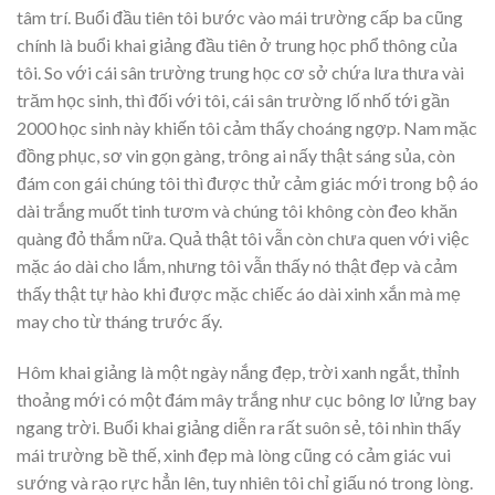
tâm trí. Buổi đầu tiên tôi bước vào mái trường cấp ba cũng
chính là buổi khai giảng đầu tiên ở trung học phổ thông của
tôi. So với cái sân trường trung học cơ sở chứa lưa thưa vài
trăm học sinh, thì đối với tôi, cái sân trường lố nhố tới gần
2000 học sinh này khiến tôi cảm thấy choáng ngợp. Nam mặc
đồng phục, sơ vin gọn gàng, trông ai nấy thật sáng sủa, còn
đám con gái chúng tôi thì được thử cảm giác mới trong bộ áo
dài trắng muốt tinh tươm và chúng tôi không còn đeo khăn
quàng đỏ thắm nữa. Quả thật tôi vẫn còn chưa quen với việc
mặc áo dài cho lắm, nhưng tôi vẫn thấy nó thật đẹp và cảm
thấy thật tự hào khi được mặc chiếc áo dài xinh xắn mà mẹ
may cho từ tháng trước ấy.
Hôm khai giảng là một ngày nắng đẹp, trời xanh ngắt, thỉnh
thoảng mới có một đám mây trắng như cục bông lơ lửng bay
ngang trời. Buổi khai giảng diễn ra rất suôn sẻ, tôi nhìn thấy
mái trường bề thế, xinh đẹp mà lòng cũng có cảm giác vui
sướng và rạo rực hẳn lên, tuy nhiên tôi chỉ giấu nó trong lòng.