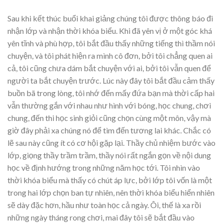
Sau khi kết thúc buổi khai giảng chúng tôi được thông báo đi
nhận lớp và nhận thời khóa biểu. Khi đã yên vị ở một góc khá
yên tĩnh và phù hợp, tôi bắt đầu thấy những tiếng thì thầm nói
chuyện, và tôi phát hiện ra mình cô đơn, bởi tôi chẳng quen ai
cả, tôi cũng chưa dám bắt chuyện với ai, bởi tôi vẫn quen để
người ta bắt chuyện trước. Lúc này đây tôi bắt đầu cảm thấy
buồn bã trong lòng, tôi nhớ đến mấy đứa bạn mà thời cấp hai
vẫn thường gắn với nhau như hình với bóng, học chung, chơi
chung, đến thi học sinh giỏi cũng chọn cùng một môn, vậy mà
giờ đây phải xa chúng nó để tìm đến tương lai khác. Chắc có
lẽ sau này cũng ít có cơ hội gặp lại. Thầy chủ nhiệm bước vào
lớp, giọng thầy trầm trầm, thầy nói rất ngắn gọn về nội dung
học về định hướng trong những năm học tới. Tôi nhìn vào
thời khóa biểu mà thấy có chút áp lực, bởi lớp tôi vốn là một
trong hai lớp chọn ban tự nhiên, nên thời khóa biểu hiển nhiên
sẽ dày đặc hơn, hầu như toàn học cả ngày. Ôi, thế là xa rồi
những ngày tháng rong chơi, mai đây tôi sẽ bắt đầu vào