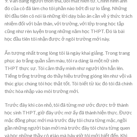
9. Vẫn dáng người thon thả, đôi mắt hiền từ. Chính hình ảnh
đó của cô đã làm cho tôi phần nào bớt đi sự lo lắng. Những
lời đầu tiên cô nói là những lời dạy bảo ân cần về ý thức trách
nhiệm đối với bản thân, với trường, với lớp trong học tập
cũng như rèn luyện trong những năm học THPT. Đó là bài
học đầu tiên tôi nhận được ở ngôi trường mới này.
Ấn tượng nhất trong lòng tôi là ngày khai giảng. Trong trang
phục áo trắng quần sẫm màu, tôi ra dáng là một nữ sinh
THPT thực sự. Tôi cảm thấy mình như người lớn hẳn lên.
Tiếng trống trường do thầy hiệu trưởng gióng lên như vội vã
thúc giục chúng tôi học thật tốt. Tôi biết từ lúc đó tôi đã chính
thức hòa nhập vào môi trường mới.
Trước đây khi còn nhỏ, tôi đã từng mơ ước được trở thành
học sinh THPT, giờ đây ước mơ ấy đã thành hiện thực. Được
mặc đồng phục mới mà trước đây tôi chưa từng mặc, ngồi
gần những người bạn mới mà trước đây tôi chưa từng quen
và học những thầy cô giáo mà bây giờ tôi mới biết đến. Khi