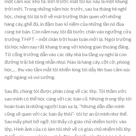
một cảm xúc khó tả. Bởi trước mắt tôi lúc này là một khung
trời mới. Trong những năm học trước, sau ba tháng hè nghỉ
học, chúng tôi lại trở về mái trường thân quen với những
hàng cây, ghế đá, in đậm bao kỉ niệm của những lần nô đùa
cùng bè bạn. Còn năm nay, tôi đã bước chân vào ngưỡng cửa
trường THPT – một chân trời hoàn toàn mới lạ. Ngôi trường
tôi học năm nay rất khang trang với không gian thoáng đãng.
Từ cổng trường dẫn vào các dãy nhà ba tầng uy nghi là con
đường trải bê tông nhẵn nhụi. Nào là hàng cây, cột cờ, phòng
học,… thu vào tầm mắt tôi khiến lòng tôi dấy lên bao cảm xúc
ngỡ ngàng và vui sướng.
Sau đó, chúng tôi được phân công về các lớp. Tôi thầm ước
sao mình có thể học cùng với các bạn cũ. Nhưng trong lớp tôi
hoàn toàn là những người bạn xa lạ. “Nhưng dần dần mình
cũng sẽ quen với các bạn ấy thôi”- tôi tự an ủi mình như thế.
Sau mấy phút bỡ ngỡ, tôi thấy cô giáo chủ nhiệm bước vào
lớp. Hình ảnh của cô làm tôi nhớ về cô giáo chủ nhiệm hồi lớp