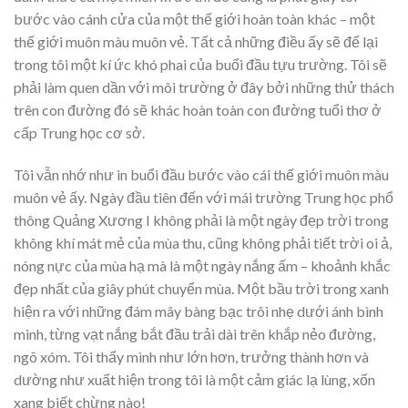
bước vào cánh cửa của một thế giới hoàn toàn khác – một
thế giới muôn màu muôn vẻ. Tất cả những điều ấy sẽ để lại
trong tôi một kí ức khó phai của buổi đầu tựu trường. Tôi sẽ
phải làm quen dần với môi trường ở đây bởi những thử thách
trên con đường đó sẽ khác hoàn toàn con đường tuổi thơ ở
cấp Trung học cơ sở.
Tôi vẫn nhớ như in buổi đầu bước vào cái thế giới muôn màu
muôn vẻ ấy. Ngày đầu tiên đến với mái trường Trung học phổ
thông Quảng Xương I không phải là một ngày đẹp trời trong
không khí mát mẻ của mùa thu, cũng không phải tiết trời oi ả,
nóng nực của mùa hạ mà là một ngày nắng ấm – khoảnh khắc
đẹp nhất của giây phút chuyển mùa. Một bầu trời trong xanh
hiện ra với những đám mây bàng bạc trôi nhẹ dưới ánh bình
minh, từng vạt nắng bắt đầu trải dài trên khắp nẻo đường,
ngõ xóm. Tôi thấy mình như lớn hơn, trưởng thành hơn và
dường như xuất hiện trong tôi là một cảm giác lạ lùng, xốn
xang biết chừng nào!