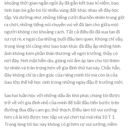
khoảng thời gian ngắn ngủi ấy đã gắn kết bao kỉ niệm, bao
tình bạn bè gắn bó từ nhiều vùng đất khác nhau về đây học
tập. Và dường như, những tiếng cười đùa hồn nhiên trong giờ
ra chơi, những tiếng nói chuyện vui vẻ đã làm cho giữa mọi
người không còn khoảng cách. Tất cả điều đó đã xua tan đi
sự rụt rè, e ngại của những buổi đầu làm quen. Không chỉ vậy,
trong lòng tôi cũng như bao bạn khác đã đầy ắp những hình
ảnh không kém phần thân thương về ngôi trường, thầy cô
nơi đây. Nét mặt hiền dịu, giọng nói ấm áp làm cho tôi thêm
tự nhiên và trân trọng hơn về gia đình thứ hai này. Chắc hẳn,
đây không chỉ là cảm giác của riêng mình tôi mà còn là của
bao lớp thế hệ học sinh trong những ngày đầu ở trường mới.
Sau hai tuần học với những dấu ấn khó phai, chúng tôi được
trở về với gia đình nhỏ của mình để bắt đầu tiến bước trên
đường đua đầy cam go, thử thách. Điều làm tôi vui sướng
hơn cả là khi được học tập và vui chơi tại mái nhà 10 T 1.
Trong lòng tôi lúc này không có gì hơn sự vui sướng, niềm