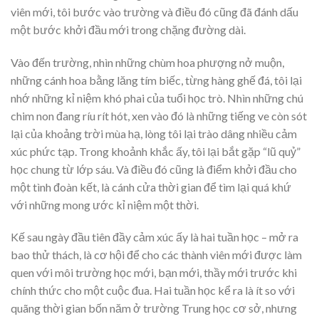
viên mới, tôi bước vào trường và điều đó cũng đã đánh dấu
một bước khởi đầu mới trong chặng đường dài.
Vào đến trường, nhìn những chùm hoa phượng nở muộn,
những cánh hoa bằng lăng tím biếc, từng hàng ghế đá, tôi lại
nhớ những kỉ niệm khó phai của tuổi học trò. Nhìn những chú
chim non đang ríu rít hót, xen vào đó là những tiếng ve còn sót
lại của khoảng trời mùa hạ, lòng tôi lại trào dâng nhiều cảm
xúc phức tạp. Trong khoảnh khắc ấy, tôi lại bắt gặp “lũ quỷ”
học chung từ lớp sáu. Và điều đó cũng là điểm khởi đầu cho
một tình đoàn kết, là cánh cửa thời gian để tìm lại quá khứ
với những mong ước kỉ niệm một thời.
Kế sau ngày đầu tiên đầy cảm xúc ấy là hai tuần học – mở ra
bao thử thách, là cơ hội để cho các thành viên mới được làm
quen với môi trường học mới, bạn mới, thầy mới trước khi
chính thức cho một cuộc đua. Hai tuần học kể ra là ít so với
quãng thời gian bốn năm ở trường Trung học cơ sở, nhưng