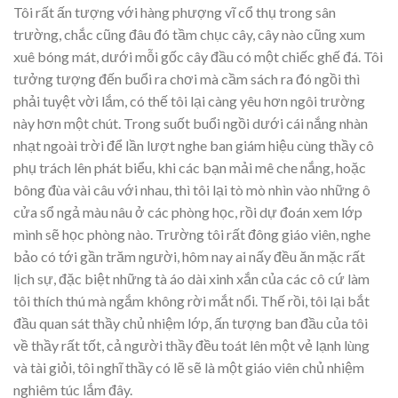
Tôi rất ấn tượng với hàng phượng vĩ cổ thụ trong sân
trường, chắc cũng đâu đó tầm chục cây, cây nào cũng xum
xuê bóng mát, dưới mỗi gốc cây đầu có một chiếc ghế đá. Tôi
tưởng tượng đến buổi ra chơi mà cầm sách ra đó ngồi thì
phải tuyệt vời lắm, có thế tôi lại càng yêu hơn ngôi trường
này hơn một chút. Trong suốt buổi ngồi dưới cái nắng nhàn
nhạt ngoài trời để lần lượt nghe ban giám hiệu cùng thầy cô
phụ trách lên phát biểu, khi các bạn mải mê che nắng, hoặc
bông đùa vài câu với nhau, thì tôi lại tò mò nhìn vào những ô
cửa sổ ngả màu nâu ở các phòng học, rồi dự đoán xem lớp
mình sẽ học phòng nào. Trường tôi rất đông giáo viên, nghe
bảo có tới gần trăm người, hôm nay ai nấy đều ăn mặc rất
lịch sự, đặc biệt những tà áo dài xinh xắn của các cô cứ làm
tôi thích thú mà ngắm không rời mắt nổi. Thế rồi, tôi lại bắt
đầu quan sát thầy chủ nhiệm lớp, ấn tượng ban đầu của tôi
về thầy rất tốt, cả người thầy đều toát lên một vẻ lạnh lùng
và tài giỏi, tôi nghĩ thầy có lẽ sẽ là một giáo viên chủ nhiệm
nghiêm túc lắm đây.