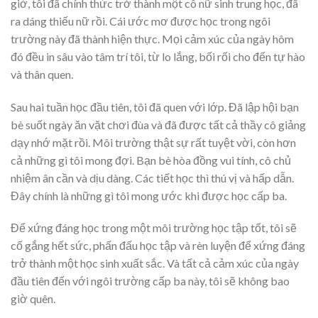
giờ, tôi đã chính thức trở thành một cô nữ sinh trung học, đã
ra dáng thiếu nữ rồi. Cái ước mơ được học trong ngôi
trường này đã thành hiện thực. Mọi cảm xúc của ngày hôm
đó đều in sâu vào tâm trí tôi, từ lo lắng, bối rối cho đến tự hào
và thân quen.
Sau hai tuần học đầu tiên, tôi đã quen với lớp. Đã lập hội bạn
bè suốt ngày ăn vặt chơi đùa và đã được tất cả thầy cô giảng
dạy nhớ mặt rồi. Môi trường thật sự rất tuyệt vời, còn hơn
cả những gì tôi mong đợi. Bạn bè hòa đồng vui tính, cô chủ
nhiệm ân cần và dịu dàng. Các tiết học thì thú vị và hấp dẫn.
Đây chính là những gì tôi mong ước khi được học cấp ba.
Để xứng đáng học trong một môi trường học tập tốt, tôi sẽ
cố gắng hết sức, phấn đấu học tập và rèn luyện để xứng đáng
trở thành một học sinh xuất sắc. Và tất cả cảm xúc của ngày
đầu tiên đến với ngôi trường cấp ba này, tôi sẽ không bao
giờ quên.