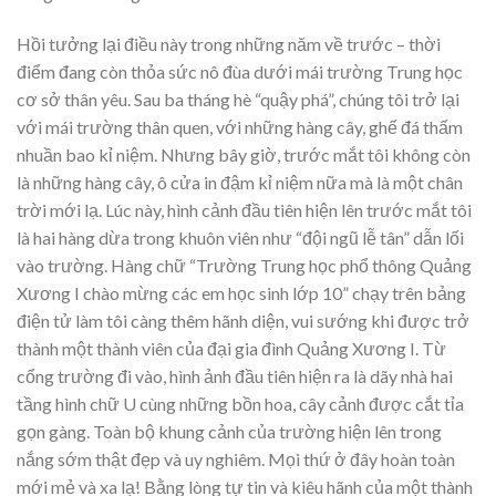
Hồi tưởng lại điều này trong những năm về trước – thời
điểm đang còn thỏa sức nô đùa dưới mái trường Trung học
cơ sở thân yêu. Sau ba tháng hè “quậy phá”, chúng tôi trở lại
với mái trường thân quen, với những hàng cây, ghế đá thấm
nhuần bao kỉ niệm. Nhưng bây giờ, trước mắt tôi không còn
là những hàng cây, ô cửa in đậm kỉ niệm nữa mà là một chân
trời mới lạ. Lúc này, hình cảnh đầu tiên hiện lên trước mắt tôi
là hai hàng dừa trong khuôn viên như “đội ngũ lễ tân” dẫn lối
vào trường. Hàng chữ “Trường Trung học phổ thông Quảng
Xương I chào mừng các em học sinh lớp 10” chạy trên bảng
điện tử làm tôi càng thêm hãnh diện, vui sướng khi được trở
thành một thành viên của đại gia đình Quảng Xương I. Từ
cổng trường đi vào, hình ảnh đầu tiên hiện ra là dãy nhà hai
tầng hình chữ U cùng những bồn hoa, cây cảnh được cắt tỉa
gọn gàng. Toàn bộ khung cảnh của trường hiện lên trong
nắng sớm thật đẹp và uy nghiêm. Mọi thứ ở đây hoàn toàn
mới mẻ và xa lạ! Bằng lòng tự tin và kiêu hãnh của một thành