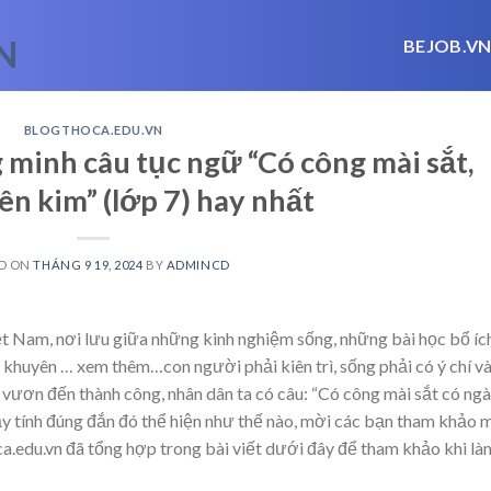
BEJOB.V
BLOGTHOCA.EDU.VN
 minh câu tục ngữ “Có công mài sắt,
ên kim” (lớp 7) hay nhất
D ON
THÁNG 9 19, 2024
BY
ADMINCD
ệt Nam, nơi lưu giữa những kinh nghiệm sống, những bài học bổ íc
ể khuyên
… xem thêm…
con người phải kiên trì, sống phải có ý chí v
 vươn đến thành công, nhân dân ta có câu: “Có công mài sắt có ng
ậy tính đúng đắn đó thể hiện như thế nào, mời các bạn tham khảo 
a.edu.vn đã tổng hợp trong bài viết dưới đây để tham khảo khi là