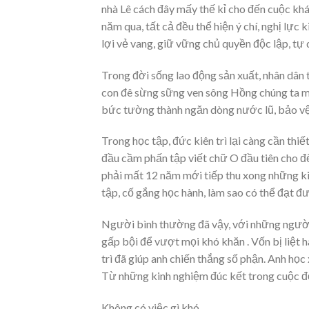
nhà Lê cách đây mấy thế kỉ cho đến cuộc kh
năm qua, tất cả đều thể hiện ý chí, nghị lực
lợi vẻ vang, giữ vững chủ quyền độc lập, tự 
Trong đời sống lao động sản xuất, nhân dân 
con đê sừng sững ven sông Hồng chúng ta mới
bức tường thành ngăn dòng nước lũ, bảo v
Trong học tập, đức kiên trì lại càng cần thi
đầu cầm phấn tập viết chữ O đầu tiên cho đến
phải mất 12 năm mới tiếp thu xong những kiến
tập, cố gắng học hành, làm sao có thể đạt đ
Người bình thường đã vậy, với những người
gấp bội để vượt mọi khó khăn . Vốn bị liệt h
trì đã giúp anh chiến thắng số phận. Anh học
Từ những kinh nghiệm đúc kết trong cuộc đ
Không có việc gì khó