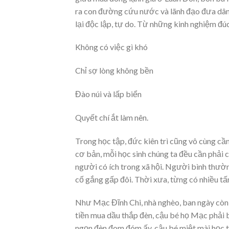
ra con đường cứu nước và lãnh đạo đưa dân 
lại độc lập, tự do. Từ những kinh nghiệm đ
Không có việc gì khó
Chỉ sợ lòng không bền
Đào núi và lấp biển
Quyết chí ắt làm nên.
Trong học tập, đức kiên trì cũng vô cùng cầ
cơ bản, mỗi học sinh chúng ta đều cần phải c
người có ích trong xã hội. Người bình thườn
cố gắng gấp đôi. Thời xưa, từng có nhiều t
Như Mạc Đĩnh Chi, nhà nghèo, ban ngày còn 
tiền mua dầu thắp đèn, cậu bé họ Mạc phải 
ngọn đèn đom đóm ấy, cậu bé miệt mài học tậ