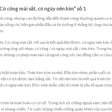
Có công mài sắt, có ngày nên kim” số 1
hành công, nhưng con đường dẫn đến thành công thường quanh co 
áu vững chí, bền gan phấn đấu và tin tưởng ở thắng lợi, ông cha ta
im.
iện: Có công mài sắt. Vế sau là kết quả đạt được: có ngày nên kim. 
tương ứng với nhau: có công / có ngày, mài sắt / nên kim. Trong h
im, không có phép màu nào cả ngoài công sức lao động cần cù của 
 thật hoàn hảo. Thân kim tròn và nhỏ. Đầu kim nhọn, phần cuối có
t vật có ích được làm bằng sắt. Từ sắt nên kim là một quá trình tôi
sẽ có ngày nên kim. Đức kiên nhẫn, bền bỉ chính là yếu tố quan trọ
 trên là hoàn toàn có cơ sở. Trong lịch sử chống ngoại xâm, dân t
 kì kháng chiến. Từ cuộc kháng chiến chống quân Minh của vua tôi