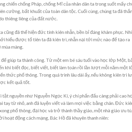
áng chiến chống Pháp, chống Mĩ của nhân dân ta trong suốt mấy c
 kiên cường, bất khuất của toàn dân tộc. Cuối cùng, chúng ta đã thắ
do thiêng liêng của đất nước.
ta cũng đã thể hiện đức tính kiên nhẫn, bền bỉ đáng khâm phục. Nh
 hiểu được tổ tiên ta đã kiên trì, nhẫn nại tới mức nào để tạo ra
ệ mùa màng.
ết để giúp ta thành công. Từ một em bé sáu tuổi vào học lớp Một, b
 khi biết đọc, biết viết, biết làm toán rồi lần lượt mỗi năm một l
 thức phổ thông. Trong quá trình lâu dài ấy, nếu không kiên trì l
ược kết quả tốt.
 tật nguyền như Nguyễn Ngọc Kí, ý chí phấn đấu càng phải cao h
ai tay từ nhỏ, anh đã luyện viết và làm mọi việc bằng chân. Đức kiê
 xong phổ thông, đại học và trở thành thầy giáo, một nhà giáo ưu tú
ời hoạt động cách mạng, Bác Hồ đã khuyên thanh niên: