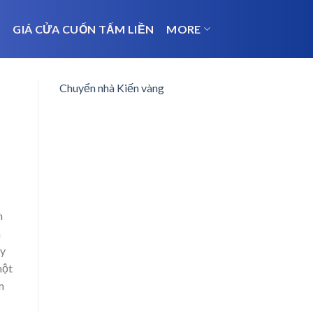
N
GIÁ CỬA CUỐN TẤM LIỀN
MORE
Chuyển nhà Kiến vàng
h
à
ày
một
m