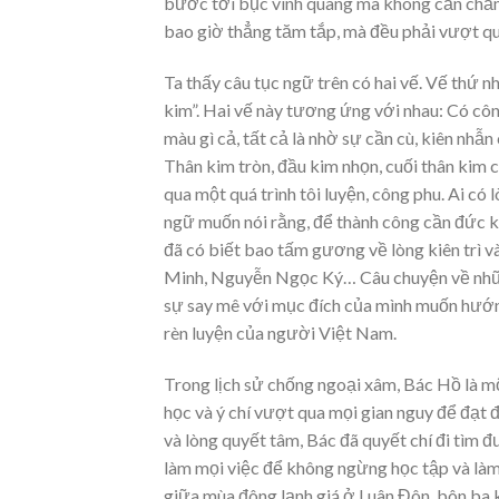
bước tới bục vinh quang mà không cần chă
bao giờ thẳng tăm tắp, mà đều phải vượt q
Ta thấy câu tục ngữ trên có hai vế. Vế thứ nh
kim”. Hai vế này tương ứng với nhau: Có côn
màu gì cả, tất cả là nhờ sự cần cù, kiên nhẫ
Thân kim tròn, đầu kim nhọn, cuối thân kim c
qua một quá trình tôi luyện, công phu. Ai có 
ngữ muốn nói rằng, để thành công cần đức kiê
đã có biết bao tấm gương về lòng kiên trì v
Minh, Nguyễn Ngọc Ký… Câu chuyện về nhữn
sự say mê với mục đích của mình muốn hướng
rèn luyện của người Việt Nam.
Trong lịch sử chống ngoại xâm, Bác Hồ là m
học và ý chí vượt qua mọi gian nguy để đạt đ
và lòng quyết tâm, Bác đã quyết chí đi tìm 
làm mọi việc để không ngừng học tập và làm 
giữa mùa đông lạnh giá ở Luân Đôn, bôn ba 