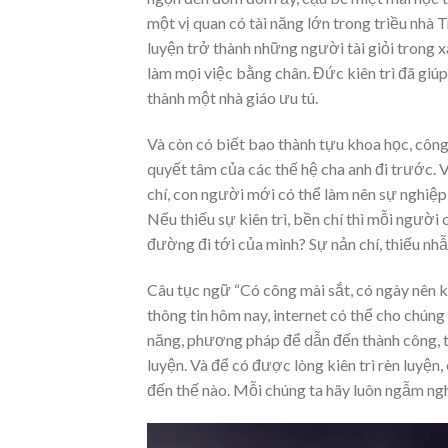
một vị quan có tài năng lớn trong triều nhà 
luyện trở thành những người tài giỏi trong x
làm mọi việc bằng chân. Đức kiên trì đã giú
thành một nhà giáo ưu tú.
Và còn có biết bao thành tựu khoa học, công t
quyết tâm của các thế hệ cha anh đi trước. Vì 
chí, con người mới có thể làm nên sự nghiệ
Nếu thiếu sự kiên trì, bền chí thì mỗi ngườ
đường đi tới của mình? Sự nản chí, thiếu nhẫ
Câu tục ngữ “Có công mài sắt, có ngày nên k
thông tin hôm nay, internet có thể cho chúng
năng, phương pháp để dẫn đến thành công, th
luyện. Và để có được lòng kiên trì rèn luyệ
đến thế nào. Mỗi chúng ta hãy luôn ngẫm nghĩ 