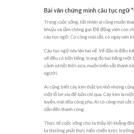
Bài văn chứng minh câu tục ngữ “
Trong cuộc sống, tất nhiên ai cũng muốn t
khuỷu và lắm chông gai. Để động viên con ch
câu tục ngữ: Có công mài sắt, có ngày nên k
Câu tục ngữ nêu lên hai vế. Vế đầu là điều k
vế đều có bốn tiếng, trong đó hai tiếng một 
cảnh xã hội thời xưa, muốn biến sắt thành k
người.
Ai cũng biết cây kim thật bé nhỏ nhưng cũng
một lỗ bé xíu để luồn chỉ qua. Cây kim là mộ
luyện, mài dũa công phu. Ai có công mài sắt 
dẫn đến thành công.
Thực tế cuộc sống cho ta thấy lời khẳng định
ta thường phải thực hiện chiến lược trường