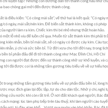
m chỉ luyện tập? Những con đường dẫn tới thành công hầu như ch
ua bao chông gai mới đến được thành công.
ất là điều kiện: ”Có công mài sắt”, vế thứ hai là kết quả: ”Có ngày 
g/có ngày, mài sắt/nên kim. Để biến sắt thành kim, không có phép
n của người làm ra kim. Chiếc kim thì bé nhỏ nhưng thật hoàn hảo.
ó một lỗ nhỏ xíu để luồn chỉ qua. Muốn từ sắt thành kim thì phải tr
lòng kiên nhẫn, bền bỉ mài sắt, sẽ có ngày có được cây kim. Câu tục
n nhẫn, ý chí và sức bền bỉ. Từ đời xưa cho tới đời nay, trong lịc
à bền bỉ phấn đấu để đi tới thành công như Mạc Đĩnh Chi, Hồ Chí
g con người đạt được đến sự thành công nhờ sự khổ luyện, và c
 tới đã được coi là những tấm gương tiêu biểu về về sự hiếu học
ột trong những tấm gương tiêu biểu về sự phấn đấu bền bỉ, lòng h
ược mục đích giàn lại độc lập, tự do cho dân tộc. Nhờ ý chí, nghị l
đường cứu nước khi còn rất trẻ. Ở nơi đất khách quê người, Bác đã
cách mạng: lúc làm phụ bếp trên tàu thuỷ, khi làm người cào tuyế
khắp nơi, tù đày, gian khổ… Vượt qua muôn vàn khó khăn, Bác đã t