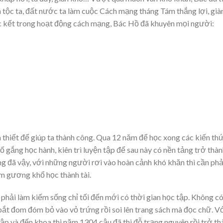
tộc ta, đất nước ta làm cuộc Cách mạng tháng Tám thắng lợi, già
úc kết trong hoạt động cách mạng, Bác Hồ đã khuyên mọi người:
n thiết để giúp ta thành công. Qua 12 năm để học xong các kiến th
ố gắng học hành, kiên trì luyện tập để sau này có nền tảng trở thà
g đã vậy, với những người rơi vào hoàn cảnh khó khăn thì cần phả
ấm gương khổ học thành tài.
phải làm kiếm sống chỉ tối đến mới có thời gian học tập. Không c
bắt đom đóm bỏ vào vỏ trứng rồi soi lên trang sách mà đọc chữ. V
p và đến khoa thi năm 1304 cậu đã thi đỗ trạng nguyên rồi trở th