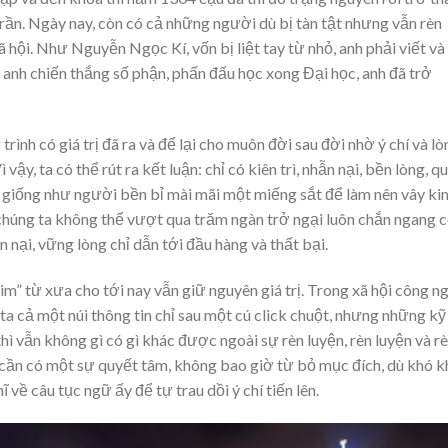
Trần. Ngày nay, còn có cả những người dù bị tàn tật nhưng vẫn rèn
ã hội. Như Nguyễn Ngọc Kí, vốn bị liệt tay từ nhỏ, anh phải viết và
p anh chiến thắng số phận, phấn đấu học xong Đại học, anh đã trở
rình có giá trị đã ra và để lại cho muôn đời sau đời nhờ ý chí và lò
vậy, ta có thể rút ra kết luận: chỉ có kiên trì, nhẫn nại, bền lòng, q
p giống như người bền bỉ mài mãi một miếng sắt để làm nên vây ki
i chúng ta không thể vượt qua trăm ngàn trở ngại luôn chắn ngang 
n nại, vững lòng chỉ dẫn tới đầu hàng và thất bại.
im” từ xưa cho tới nay vẫn giữ nguyên giá trị. Trong xã hội công n
 ta cả một núi thông tin chỉ sau một cú click chuột, nhưng những kỹ
ì vẫn không gì có gì khác được ngoài sự rèn luyện, rèn luyện và r
n, cần có một sự quyết tâm, không bao giờ từ bỏ mục đích, dù khó 
về câu tục ngữ ấy để tự trau dồi ý chí tiến lên.