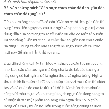
Ảnh minh họa (Nguồn internet)
Bài văn chứng minh “Gần mực chưa chắc đã đen, gần đèn
chưa chắc đã rạng” số 5
Từ xa xưa ông cha ta đã có câu “Gần mực thì đen, gần đèn thì
rạng”, cho đến ngày nay câu tục ngữ vẫn phát huy giá trị và sự
đúng đắn của nó trong thực tế. Mặc dù vậy, có một số ý kiến
lại cho rằng “Gần mực chưa chắc đã đen, gần đèn chưa chắc
đã rạng”. Chúng ta cần làm sáng tỏ những ý kiến về câu tục
ngữ này để nhìn nhận thật rõ ràng.
Đầu tiên chúng ta hãy tìm hiểu ý nghĩa của câu tục ngữ, cũng
như bao câu câu tục ngữ mà ông cha ta để lại, câu tục ngữ
này cũng có hai nghĩa, đó là nghĩa thực và nghĩa bóng. Nghĩa
thực chính là muốn nói đến việc tiếp xúc với mực đen thì chân
tay và cả quần áo của ta đều rất dễ bị lấm bẩn nhem nhuốc
cùng với màu mực, và khi ta ngồi cạnh ngọn đèn đang sáng ta
sẽ nhận được một phần ánh sáng của ngọn đèn đó. Nghĩa
bóng của câu ý muốn nói nếu trong cuộc sống chúng ta luôn