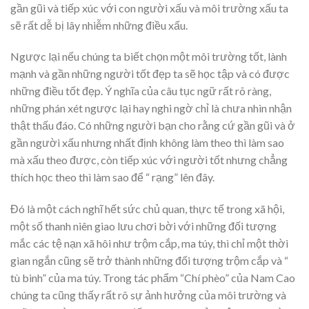
gần gũi và tiếp xúc với con người xấu và môi trường xấu ta
sẽ rất dễ bị lây nhiễm những điều xấu.
Ngược lại nếu chúng ta biết chọn một môi trường tốt, lành
mạnh và gần những người tốt đẹp ta sẽ học tập và có được
những điều tốt đẹp. Ý nghĩa của câu tục ngữ rất rõ ràng,
những phán xét ngược lại hay nghi ngờ chỉ là chưa nhìn nhận
thật thấu đáo. Có những người bạn cho rằng cứ gần gũi và ở
gần người xấu nhưng nhất định không làm theo thì làm sao
mà xấu theo được, còn tiếp xúc với người tốt nhưng chẳng
thích học theo thì làm sao để “ rạng” lên đây.
Đó là một cách nghĩ hết sức chủ quan, thực tế trong xã hội,
một số thanh niên giao lưu chơi bời với những đối tượng
mắc các tệ nạn xã hôi như trộm cắp, ma túy, thì chỉ một thời
gian ngắn cũng sẽ trở thành những đối tượng trộm cắp và “
tù binh” của ma túy. Trong tác phẩm “Chí phèo” của Nam Cao
chúng ta cũng thấy rất rõ sự ảnh hưởng của môi trường và