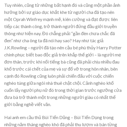
Tuy nhiên, cũng từ những bất hạnh đó và cũng một phần ảnh
hưởng bởi sự giáo dục khắt khe từ người cha đã tạo nên
một Oprah Winfrey mạnh mẽ, kiên cường và đạt được liên
tiếp các thành công, trở thành người đứng đầu giới truyền
thông như hiện nay. Đó chẳng phải “gần đèn chưa chắc đã
đen” như cha ông ta đã nói hay sao? Hay như tác giả
J.K.Rowling – người đã tạo nên cậu bé phù thủy Harry Potter
chinh phục biết bao độc giả trên khắp thế giới – là người mẹ
đơn thân, trước khi nổi tiếng bà cũng đã phải chịu nhiều đau
khổ trước cái chết của mẹ và sự đổ vỡ trong hôn nhân, bên
cạnh đó Rowling cũng luôn phải chiến đấu với cuộc chiến
nghèo túng giữa ngôi nhà thuê chật chội. Cảnh nghèo khổ
cuốn lấy người phụ nữ đó trong thời gian trước ngưỡng cửa
đưa bà trở thành một trong những người giàu có nhất thế
giới bằng nghề viết văn.
Hai anh em cầu thủ Bùi Tiến Dũng – Bùi Tiến Dụng trong
những năm tháng nghèo khó đã phải thu lượm và bán từng