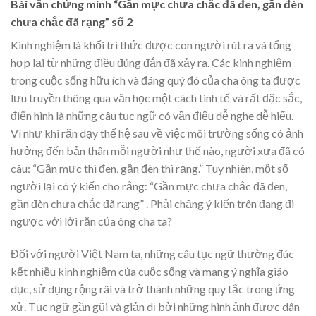
Bài văn chứng minh “Gần mực chưa chắc đã đen, gần đèn
chưa chắc đã rạng” số 2
Kinh nghiệm là khối tri thức được con người rút ra và tổng
hợp lại từ những điều đúng đắn đã xảy ra. Các kinh nghiệm
trong cuộc sống hữu ích và đáng quý đó của cha ông ta được
lưu truyền thông qua văn học một cách tinh tế và rất đặc sắc,
điển hình là những câu tục ngữ có vần điệu dễ nghe dễ hiểu.
Ví như khi răn dạy thế hệ sau về việc môi trường sống có ảnh
hưởng đến bản thân mỗi người như thế nào, người xưa đã có
câu: “Gần mực thì đen, gần đèn thì rạng.” Tuy nhiên, một số
người lại có ý kiến cho rằng: “Gần mực chưa chắc đã đen,
gần đèn chưa chắc đã rạng” . Phải chăng ý kiến trên đang đi
ngược với lời răn của ông cha ta?
Đối với người Việt Nam ta, những câu tục ngữ thường đúc
kết nhiều kinh nghiệm của cuộc sống và mang ý nghĩa giáo
dục, sử dụng rộng rãi và trở thành những quy tắc trong ứng
xử. Tục ngữ gần gũi và giản dị bởi những hình ảnh được dân