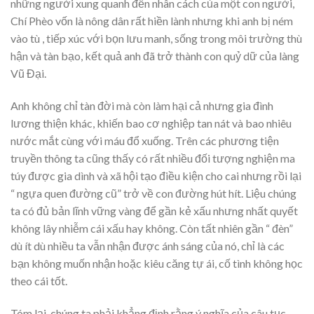
những người xung quanh đến nhân cách của một con người,
Chí Phèo vốn là nông dân rất hiền lành nhưng khi anh bị ném
vào tù , tiếp xúc với bọn lưu manh, sống trong môi trường thù
hận và tàn bạo, kết quả anh đã trở thành con quỷ dữ của làng
Vũ Đại.
Anh không chỉ tàn đời mà còn làm hại cả nhưng gia đình
lương thiện khác, khiến bao cơ nghiệp tan nát và bao nhiêu
nước mắt cùng với máu đổ xuống. Trên các phương tiện
truyền thông ta cũng thấy có rất nhiều đối tượng nghiện ma
túy được gia dình và xã hội tạo điều kiện cho cai nhưng rồi lại
“ ngựa quen đường cũ” trở về con đường hút hít. Liệu chúng
ta có đủ bản lĩnh vững vàng để gần kẻ xấu nhưng nhất quyết
không lây nhiễm cái xấu hay không. Còn tất nhiên gần “ đèn”
dù ít dù nhiều ta vẫn nhận được ánh sáng của nó, chỉ là các
bạn không muốn nhận hoặc kiêu căng tự ái, cố tình không học
theo cái tốt.
Tóm lại, chúng ta phải khẳng định rằng ý nghĩa của câu tục