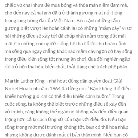
chiếc vỏ chai nhựa để mua bóng và thỏa mãn niềm đam mê,
cho đến nay cả hai anh đã trở thành gương mặt nổi tiếng
trong làng bóng đá của Việt Nam. Bên cạnh những tấm
gương biết vượt lên hoàn cảnh lại có những “mầm cây” vì sợ
hãi những điều sẽ xảy tới đã chấp nhận nằm trong đất mãi
mãi. Có những con người sống bê tha đổ lỗi cho hoàn cảnh
mà sống qua ngày chẳng khác nào mầm cây ngọn cỏ hay sống
trong điều kiện sống tốt nhưng ăn chơi, đua đòi nghiện ngập
rồi trở nên tha hóa, biến chất, thật đáng chê trách phê phán.
Martin Luther King – nhà hoạt động dân quyền đoạt Giải
Nobel Hoà bình năm 1964 đã từng nói: “Bạn không thể điều
khiển hướng gió, chỉ có thể điều khiển cánh buồm.” Trong
cuộc sống, ta không thể biết trước những điều sẽ xảy đến
với mình, càng không thể ngăn nó không xảy đến, điều quan
trọng hơn cả là cách ứng xử của bạn với điều đó. Nếu bạn
sống trong một môi trường không tốt, bạn có thể hòa nhập
nhưng không được đánh mất đi bản thân mình. Nếu bạn có