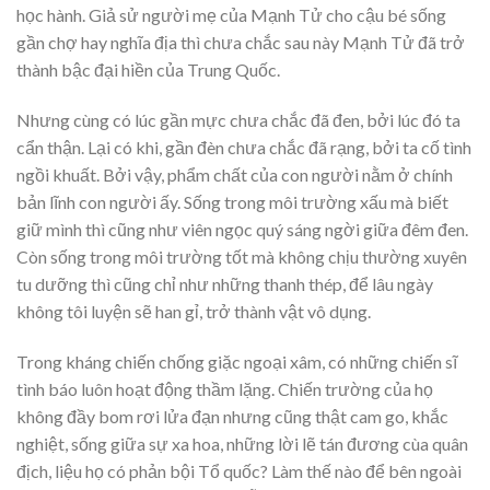
học hành. Giả sử người mẹ của Mạnh Tử cho cậu bé sống
gần chợ hay nghĩa địa thì chưa chắc sau này Mạnh Tử đã trở
thành bậc đại hiền của Trung Quốc.
Nhưng cùng có lúc gần mực chưa chắc đã đen, bởi lúc đó ta
cẩn thận. Lại có khi, gần đèn chưa chắc đã rạng, bởi ta cố tình
ngồi khuất. Bởi vậy, phẩm chất của con người nằm ở chính
bản lĩnh con người ấy. Sống trong môi trường xấu mà biết
giữ mình thì cũng như viên ngọc quý sáng ngời giữa đêm đen.
Còn sống trong môi trường tốt mà không chịu thường xuyên
tu dưỡng thì cũng chỉ như những thanh thép, để lâu ngày
không tôi luyện sẽ han gỉ, trở thành vật vô dụng.
Trong kháng chiến chống giặc ngoại xâm, có những chiến sĩ
tình báo luôn hoạt động thầm lặng. Chiến trường của họ
không đầy bom rơi lửa đạn nhưng cũng thật cam go, khắc
nghiệt, sống giữa sự xa hoa, những lời lẽ tán đương cùa quân
địch, liệu họ có phản bội Tổ quốc? Làm thế nào để bên ngoài