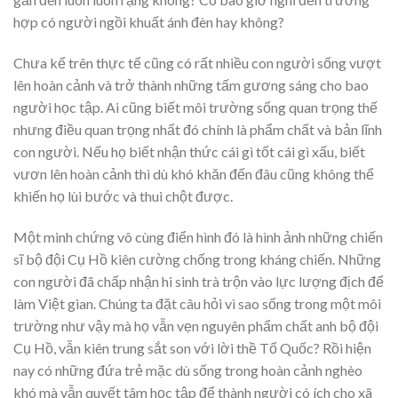
hợp có người ngồi khuất ánh đèn hay không?
Chưa kể trên thực tế cũng có rất nhiều con người sống vượt
lên hoàn cảnh và trở thành những tấm gương sáng cho bao
người học tập. Ai cũng biết môi trường sống quan trọng thế
nhưng điều quan trọng nhất đó chính là phẩm chất và bản lĩnh
con người. Nếu họ biết nhận thức cái gì tốt cái gì xấu, biết
vươn lên hoàn cảnh thì dù khó khăn đến đâu cũng không thể
khiến họ lùi bước và thui chột được.
Một minh chứng vô cùng điển hình đó là hình ảnh những chiến
sĩ bộ đội Cụ Hồ kiên cường chống trong kháng chiến. Những
con người đã chấp nhận hi sinh trà trộn vào lực lượng địch để
làm Việt gian. Chúng ta đặt câu hỏi vì sao sống trong một môi
trường như vậy mà họ vẫn vẹn nguyên phẩm chất anh bộ đội
Cụ Hồ, vẫn kiên trung sắt son với lời thề Tổ Quốc? Rồi hiện
nay có những đứa trẻ mặc dù sống trong hoàn cảnh nghèo
khó mà vẫn quyết tâm học tập để thành người có ích cho xã