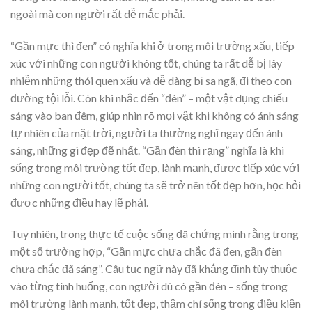
ngoài mà con người rất dễ mắc phải.
“Gần mực thì đen” có nghĩa khi ở trong môi trường xấu, tiếp
xúc với những con người không tốt, chúng ta rất dễ bị lây
nhiễm những thói quen xấu và dễ dàng bị sa ngã, đi theo con
đường tội lỗi. Còn khi nhắc đến “đèn” – một vật dụng chiếu
sáng vào ban đêm, giúp nhìn rõ mọi vật khi không có ánh sáng
tự nhiên của mặt trời, người ta thường nghĩ ngay đến ánh
sáng, những gì đẹp đẽ nhất. “Gần đèn thì rạng” nghĩa là khi
sống trong môi trường tốt đẹp, lành mạnh, được tiếp xúc với
những con người tốt, chúng ta sẽ trở nên tốt đẹp hơn, học hỏi
được những điều hay lẽ phải.
Tuy nhiên, trong thực tế cuộc sống đã chứng minh rằng trong
một số trường hợp, “Gần mực chưa chắc đã đen, gần đèn
chưa chắc đã sáng”. Câu tục ngữ này đã khẳng định tùy thuộc
vào từng tình huống, con người dù có gần đèn – sống trong
môi trường lành mạnh, tốt đẹp, thậm chí sống trong điều kiện