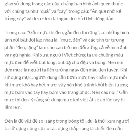
gian sử dụng trong các câu, chẳng hạn hình ảnh quen thuộc
với chúng ta như “quả” và “cây” trong câu: “Ăn quả nhớ kẻ
trồng cây” và được lưu lại ngàn đời bởi tính đúng đắn.
Trong câu: “Gần mực thì đen, gần đèn thì rạng”, có những hình
ảnh nổi bật đối lập nhau là: “mực, đèn” và các tính từ tương
phản “đen, rạng” làm cho câu trở nên đối xứng cả về hình ảnh
và ngữ nghĩa. Khi xưa, người Việt chúng ta ưa chuộng màu
mực đen để viết bút lông, bút dạ cho đẹp và bóng. Nên nói
đến mực là người ta liên tưởng ngay đến màu đen tuyền. Khi
sử dụng mực, người dùng cần bơm mực hay chấm mực mỗi
khi mực khô hay hết mực; vậy nên khó tránh khỏi hiện tượng
mực bám vào tay hay bám vào trang phục. Nên câu nói ” Gần
mực thì đen” ý rằng sử dụng mực khi viết ắt sẽ có lúc tay bị
lấm lem.
Đèn là đồ vật để soi sáng trong bóng tối, dù là thời xưa người
ta sử dụng công cụ có tác dụng thắp sáng là chiếc đèn dầu