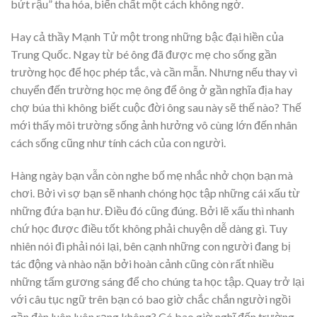
bứt rậu” tha hóa, biến chất một cách không ngờ.
Hay cả thầy Mạnh Tử một trong những bậc đại hiền của
Trung Quốc. Ngay từ bé ông đã được mẹ cho sống gần
trường học để học phép tắc, và cần mẫn. Nhưng nếu thay vì
chuyển đến trường học mẹ ông để ông ở gần nghĩa địa hay
chợ búa thì không biết cuộc đời ông sau này sẽ thế nào? Thế
mới thấy môi trường sống ảnh hưởng vô cùng lớn đến nhân
cách sống cũng như tính cách của con người.
Hàng ngày bạn vẫn còn nghe bố mẹ nhắc nhở chọn bạn mà
chơi. Bởi vì sợ bạn sẽ nhanh chóng học tập những cái xấu từ
những đứa bạn hư. Điều đó cũng đúng. Bởi lẽ xấu thì nhanh
chứ học được điều tốt không phải chuyện dễ dàng gì. Tuy
nhiên nói đi phải nói lại, bên cạnh những con người đang bị
tác động và nhào nặn bởi hoàn cảnh cũng còn rất nhiều
những tấm gương sáng để cho chúng ta học tập. Quay trở lại
với câu tục ngữ trên bạn có bao giờ chắc chắn người ngồi
gần đèn luôn luôn rạng không? Có bao giờ nghĩ đến trường