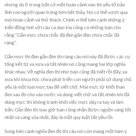
nhưng dù ở trong bất cứ một hoàn cảnh nào thì yếu tố bản
lĩnh con người quan trọng hơn hết thảy. Nó có thể vượt qua
mọi hoàn cảnh và thử thách. Chính vì thế bên cạnh những ý
kiến đồng tình với câu ca dao kia cũng có những bạn cho
rằng “Gần mực chưa chắc đã đen gần đèn chưa chắc đã
rạng”.
Gần mực thì đen gần đèn thì rạng câu nói này đã được các cụ
tổng kết từ xa xưa và tất nhiên nó cũng mang hai lớp nghĩa
khác nhau. Về nghĩa đen thì như bạn cũng đã biết rồi đấy, xa
xưa khi khoa học chưa phát triển con người phải sử dụng chủ
yếu là một loại mực tàu để viết chữ. Mài mực từ khổi than
đen sau đó cho vào nước và dùng viết chữ và tất nhiên khi đã
dùng mực thì không tránh khỏi việc mực dây ra tay và làm
bẩn. Gần đèn thì bao giờ bạn cũng nhận được nguồn sáng tốt
nhất và sáng sủa nhất, đây là một quy luật tất yếu rồi.
Song bên cạnh nghĩa đen đó thì câu nói còn mang một hàm ý