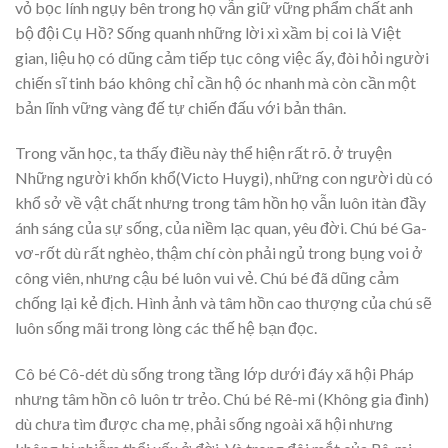
vỏ bọc lính ngụy bên trong họ vẫn giữ vững phẩm chất anh
bộ đội Cụ Hồ? Sống quanh những lời xì xầm bị coi là Việt
gian, liệu họ có dũng cảm tiếp tục công việc ấy, đòi hỏi người
chiến sĩ tinh báo không chỉ cần hộ óc nhanh mà còn cần một
bản lĩnh vững vàng đế tự chiến đấu với bản thân.
Trong văn học, ta thấy điều này thể hiện rất rõ. ở truyện
Những người khốn khổ(Victo Huygi), những con người dù có
khổ sở về vật chất nhưng trong tâm hồn họ vẫn luôn itàn đầy
ánh sáng của sự sống, của niềm lạc quan, yêu đời. Chú bé Ga-
vơ-rốt dù rất nghèo, thậm chí còn phải ngủ trong bụng voi ở
công viên, nhưng cậu bé luôn vui vẻ. Chú bé đã dũng cảm
chống lại kẻ địch. Hình ảnh và tâm hồn cao thượng của chú sẽ
luôn sống mãi trong lòng các thế hệ bạn đọc.
Cô bé Cô-dét dù sống trong tầng lớp dưới đáy xã hội Pháp
nhưng tâm hồn cô luôn tr trẻo. Chú bé Rê-mi (Không gia đình)
dù chưa tìm được cha mẹ, phải sống ngoài xã hội nhưng