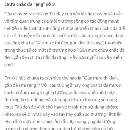
chưa chắc đã rạng” số 3
Câu chuyện Mẹ Mạnh Tử dạy con hẳn là câu chuyện sâu sắc
về tầm quan trọng của môi trường sống có tác động mạnh
mẽ đến việc hình thành cũng như phát triển nhân cách của thế
hệ trẻ. Truyện kể này nhắc nhớ ta đến câu tục ngữ quen thuộc
của ông cha ta “Gần mực thì đen, gần đèn thì rạng”, tuy nhiên
trong thực tế có một số trường hợp “Gần mực chưa chắc đã
đen, gần đèn chưa chắc đã rạng”. Vậy bạn nghĩ sao về ý kiến
này?
Trước hết, chúng ta cần hiểu thế nào là “Gần mực thì đen,
gần đèn thì rạng”? Với câu tục ngữ này, ông cha ta đã mượn
hai hình ảnh mang ý nghĩa tương phản nhau, nếu như mực
thường là chất lỏng màu đen, người xưa thường sử dụng
mực Tàu đen để viết chữ hay vẽ tranh, nếu sử dụng không
khéo léo sẽ bị mực dây vào tay hay quần áo thường rất bẩn.
Hình ảnh mực còn là hình ảnh ẩn dụ, mang ý nghĩa tượng
trưng cho những điều xấu xa, đen tối, những cám dỗ bên