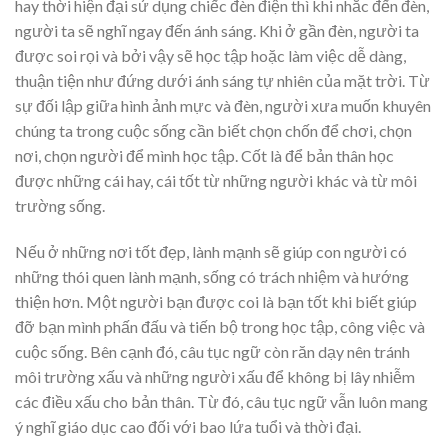
hay thời hiện đại sử dụng chiếc đèn điện thì khi nhắc đến đèn,
người ta sẽ nghĩ ngay đến ánh sáng. Khi ở gần đèn, người ta
được soi rọi và bởi vậy sẽ học tập hoặc làm việc dễ dàng,
thuận tiện như đứng dưới ánh sáng tự nhiên của mặt trời. Từ
sự đối lập giữa hình ảnh mực và đèn, người xưa muốn khuyên
chúng ta trong cuộc sống cần biết chọn chốn để chơi, chọn
nơi, chọn người để mình học tập. Cốt là để bản thân học
được những cái hay, cái tốt từ những người khác và từ môi
trường sống.
Nếu ở những nơi tốt đẹp, lành mạnh sẽ giúp con người có
những thói quen lành mạnh, sống có trách nhiệm và hướng
thiện hơn. Một người bạn được coi là bạn tốt khi biết giúp
đỡ bạn mình phấn đấu và tiến bộ trong học tập, công việc và
cuộc sống. Bên cạnh đó, câu tục ngữ còn răn dạy nên tránh
môi trường xấu và những người xấu để không bị lây nhiễm
các điều xấu cho bản thân. Từ đó, câu tục ngữ vẫn luôn mang
ý nghĩ giáo dục cao đối với bao lứa tuổi và thời đại.