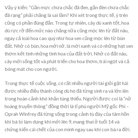
Vậy ý kiến: “Gần mực chưa chắc đã đen, gần đèn chưa chắc
đã rạng” phải chăng là sai lầm? Khi xét trong thực tế, ý trên
cũng có phần đúng đắn. Trong tự nhiên, cây dù xanh tốt, hoa
dù rực rỡ đến mức nào chăng nữa cũng mọc lên từ đất nâu,
ngay cả loài hoa cao quý như hoa sen cũng mọc lên từ bùn
đất. Nhờ có bùn, hoa mới nở, lá mới xanh và có những hạt sen
thơm kết tinh những tinh hoa của đất trời. Nhờ có đất nâu,
cây mới sống tốt và phát triển cho hoa thơm, trái ngọt và cả
bóng mát cho con người.
Trong thực tế cuộc sống, có rất nhiều người tài giỏi gặt hái
được nhiều điều thành công dù họ đã từng sinh ra và lớn lên
trong hoàn cảnh khó khăn túng thiếu. Người được coi là “nữ
hoàng truyền thông” đồng thời là tỉ phú người Mỹ gốc Phi –
Oprah Winfrey đã từng sống trong cảnh tù đày của tâm hồn
khi bà bị lạm dụng khi mới lên 9, mang thai ở tuổi 14 và
chứng kiến cái chết của con mình ngay sau khi con bà ra đời.