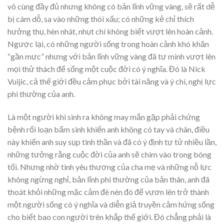
vô cùng đầy đủ nhưng không có bản lĩnh vững vàng, sẽ rất dễ
bị cám dỗ, sa vào những thói xấu; có những kẻ chỉ thích
hưởng thụ, hèn nhát, nhụt chí không biết vượt lên hoàn cảnh.
Ngược lại, có những người sống trong hoàn cảnh khó khăn
“gần mực” nhưng với bản lĩnh vững vàng đã tự mình vượt lên
mọi thử thách để sống một cuộc đời có ý nghĩa. Đó là Nick
Vuijic, cả thế giới đều cảm phục bởi tài năng và ý chí, nghị lực
phi thường của anh.
Là một người khi sinh ra không may mắn gặp phải chứng
bệnh rối loạn bẩm sinh khiến anh không có tay và chân, điều
này khiến anh suy sụp tinh thần và đã có ý định tự tử nhiều lần,
những tưởng rằng cuộc đời của anh sẽ chìm vào trong bóng
tối. Nhưng nhờ tình yêu thương của cha mẹ và những nỗ lực
không ngừng nghỉ, bản lĩnh phi thường của bản thân, anh đã
thoát khỏi những mặc cảm đè nén đó để vươn lên trở thành
một người sống có ý nghĩa và diễn giả truyền cảm hứng sống
cho biết bao con người trên khắp thế giới. Đó chẳng phải là