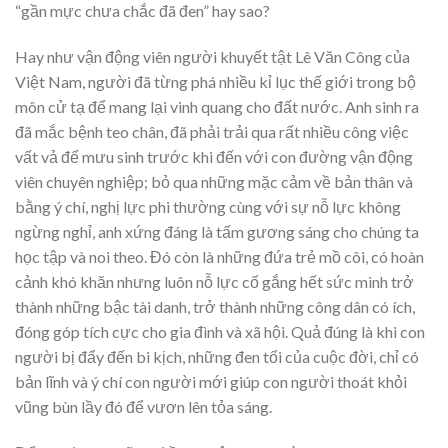
“gần mực chưa chắc đã đen” hay sao?
Hay như vận động viên người khuyết tật Lê Văn Công của
Việt Nam, người đã từng phá nhiều kỉ lục thế giới trong bộ
môn cử tạ để mang lại vinh quang cho đất nước. Anh sinh ra
đã mắc bệnh teo chân, đã phải trải qua rất nhiều công việc
vất vả để mưu sinh trước khi đến với con đường vận động
viên chuyên nghiệp; bỏ qua những mặc cảm về bản thân và
bằng ý chí, nghị lực phi thường cùng với sự nỗ lực không
ngừng nghỉ, anh xứng đáng là tấm gương sáng cho chúng ta
học tập và noi theo. Đó còn là những đứa trẻ mồ côi, có hoàn
cảnh khó khăn nhưng luôn nỗ lực cố gắng hết sức mình trở
thành những bậc tài danh, trở thành những công dân có ích,
đóng góp tích cực cho gia đình và xã hội. Quả đúng là khi con
người bị đẩy đến bi kịch, những đen tối của cuộc đời, chỉ có
bản lĩnh và ý chí con người mới giúp con người thoát khỏi
vũng bùn lầy đó để vươn lên tỏa sáng.