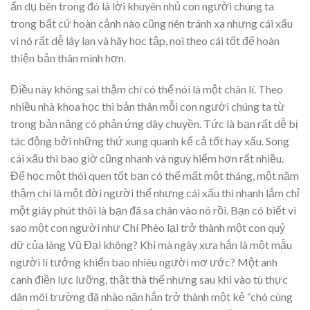
ẩn dụ bên trong đó là lời khuyên nhủ con người chúng ta
trong bất cứ hoàn cảnh nào cũng nên tránh xa nhưng cái xấu
vì nó rất dễ lây lan và hãy học tập, noi theo cái tốt để hoàn
thiện bản thân mình hơn.
Điều này không sai thậm chí có thể nói là một chân lí. Theo
nhiều nhà khoa học thì bản thân mỗi con người chúng ta từ
trong bản năng có phản ứng dây chuyền. Tức là bạn rất dễ bị
tác động bởi những thứ xung quanh kể cả tốt hay xấu. Song
cái xấu thì bao giờ cũng nhanh và nguy hiểm hơn rất nhiều.
Để học một thói quen tốt bạn có thể mất một tháng, một năm
thậm chí là một đời người thế nhưng cái xấu thì nhanh lắm chỉ
một giây phút thôi là bạn đã sa chân vào nó rồi. Bạn có biết vì
sao một con người như Chí Phèo lại trở thành một con quỷ
dữ của làng Vũ Đại không? Khi mà ngày xưa hắn là một mẫu
người lí tưởng khiến bao nhiêu người mơ ước? Một anh
canh điền lực lưỡng, thật thà thế nhưng sau khi vào tù thực
dân môi trường đã nhào nặn hắn trở thành một kẻ “chó cùng