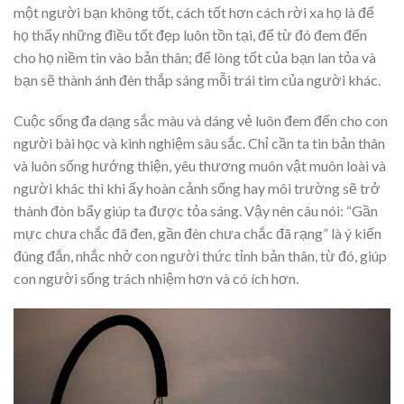
một người bạn không tốt, cách tốt hơn cách rời xa họ là để
họ thấy những điều tốt đẹp luôn tồn tại, để từ đó đem đến
cho họ niềm tin vào bản thân; để lòng tốt của bạn lan tỏa và
bạn sẽ thành ánh đèn thắp sáng mỗi trái tim của người khác.
Cuộc sống đa dạng sắc màu và dáng vẻ luôn đem đến cho con
người bài học và kinh nghiệm sâu sắc. Chỉ cần ta tin bản thân
và luôn sống hướng thiện, yêu thương muôn vật muôn loài và
người khác thì khi ấy hoàn cảnh sống hay môi trường sẽ trở
thành đòn bẩy giúp ta được tỏa sáng. Vậy nên câu nói: “Gần
mực chưa chắc đã đen, gần đèn chưa chắc đã rạng” là ý kiến
đúng đắn, nhắc nhở con người thức tỉnh bản thân, từ đó, giúp
con người sống trách nhiệm hơn và có ích hơn.