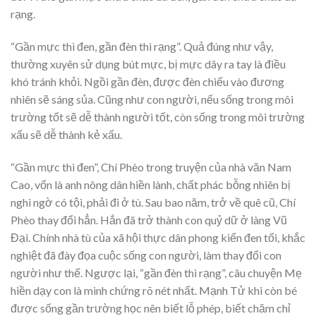
rạng.
“Gần mực thì đen, gần đèn thì rạng”. Quả đúng như vậy,
thường xuyên sử dụng bút mực, bị mực dây ra tay là điều
khó tránh khỏi. Ngồi gần đèn, được đèn chiếu vào đương
nhiên sẽ sáng sủa. Cũng như con người, nếu sống trong môi
trường tốt sẽ dễ thành người tốt, còn sống trong môi trường
xấu sẽ dễ thành kẻ xấu.
“Gần mực thì đen”, Chí Phèo trong truyện của nhà văn Nam
Cao, vốn là anh nông dân hiền lành, chất phác bỗng nhiên bị
nghi ngờ có tội, phải đi ở tù. Sau bao năm, trở về quê cũ, Chí
Phèo thay đổi hẳn. Hắn đã trở thành con quỷ dữ ở làng Vũ
Đại. Chính nhà tù của xã hội thực dân phong kiến đen tối, khắc
nghiệt đã đày đọa cuộc sống con người, làm thay đổi con
người như thế. Ngược lại, “gần đèn thì rạng”, câu chuyện Mẹ
hiền dạy con là minh chứng rõ nét nhất. Mạnh Tử khi còn bé
được sống gần trường học nên biết lỗ phép, biết chăm chỉ