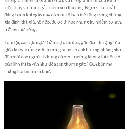
không bị nhiễm thổi xấu ở đời. Và trong đôi mắt của Rê-mi
luôn thấy sự tràn ngập niềm yêu thương. Ngược lại, thật
đáng buồn khi ngày nay có một số bạn trẻ sống trong những
gia đình khá giả, nề nếp, được đi học nhưng lại nhiễm tộ nạn,
trở nên hư hỏng.
Tóm lại, câu tục ngữ “Gần mực thì đen, gần đèn thì rạng” đã
giúp la thấy rằng môi trường sống có ảnh hưởng không nhỏ
đến mỗi con người. Nhưng dù môi trường không lốt nếu có
bản lĩnh thì ta vẫn như đóa sen thơm ngát: “Gần bùn mà
chẳng hôi tanh mùi bùn”.