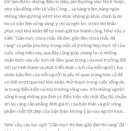
Để làm được những điều kì diệu, phi thường như Nick Vuijic,
như vận động viên Lê Văn Công… và hàng trăm, hàng ngàn
những tấm gương vượt khó khác không gì khác chính là do
họ có bản lĩnh vững vàng, ý chí và nghị lực vươn lên khắc
phục mọi khó khăn để tự mình gặt hái thành công. Như vậy, ý
kiến “Gần mực chưa chắc đã đen, gần đèn chưa chắc đã
rạng” có phần phù hợp trong một số trường hợp thực tế của
cuộc sống hiện nay, qua đây cũng giúp chúng ta có những
nhận thức sâu sắc hơn về tầm quan trọng của môi trường đối
với sự hình thành và phát triển nhân cách của mỗi người, tuy
nhiên bản lĩnh của mỗi người là yếu tố quan trọng hơn cả để
có thể vượt qua mọi khó khăn, thử thách trong cuộc sống dù
là trong điều kiện và môi trường sống nào. Với những người
sống trong những gia đình có điều kiện vật chất đầy đủ, thuận
lợi lại càng cần khẳng định giá trị của bản thân và giữ vững
phẩm chất tốt đẹp của bản thân, không ỷ lại vào người khác.
Như vậy, câu tục ngữ “Gần mực thì đen, gần đèn thì rạng” đã