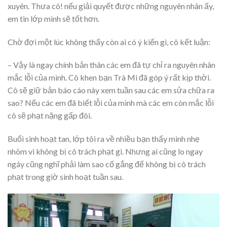
xuyên. Thưa cô! nếu giải quyết được những nguyên nhân ấy,
em tin lớp mình sẽ tốt hơn.
Chờ đợi một lúc không thấy còn ai có ý kiến gì, cô kết luận:
– Vậy là ngay chính bản thân các em đã tự chỉ ra nguyên nhân
mắc lỗi của mình. Cô khen bạn Trà Mi đã góp ý rất kịp thời.
Cô sẽ giữ bản báo cáo này xem tuần sau các em sửa chữa ra
sao? Nếu các em đã biết lỗi của mình mà các em còn mắc lỗi
cô sẽ phạt nặng gấp đôi.
Buổi sinh hoạt tan, lớp tôi ra về nhiều bạn thấy mình nhẹ
nhõm vì không bị cô trách phạt gì. Nhưng ai cũng lo ngay
ngáy cũng nghĩ phải làm sao cố gắng để không bị cô trách
phạt trong giờ sinh hoạt tuần sau.