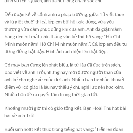
đình với chị Quyên, anh đã hết lòng chăm sóc chị.
Đến đoạn kể về cảnh anh ra pháp trường, giữa “lũ viết thuê
và lũ giết thuê” thì cả lớp em bồi hồi xúc động, vừa yêu
thương vừa cảm phục dũng khí của anh. Anh đã giật mảnh
băng đen bịt mắt, nhìn thẳng vào kẻ thù, hô vang: “Hồ Chí
Minh muôn năm! Hồ Chí Minh muôn năm!”. Cả lớp em đều tự
dưng đứng bật dậy. Hình ảnh anh hiện lên thật đẹp.
Có mấy bạn đứng lên phát biểu, là từ lâu đã đọc trên sách,
báo viết về anh Trỗi, nhưng nay mới được người thân của
anh kể cho nghe về cuộc đời ạnh. Nhiều bạn tự nhận khuyết
điểm với cô giáo là lâu nay thiếu ý chí, nghị lực nên học kém.
Nhiều bạn đề ra quyết tâm trong thời gian tới.
Khoảng mười giờ thì cô giáo tổng kết. Bạn Hoài Thu hát bài
hát về anh Trỗi.
Buổi sinh hoạt kết thúc trong tiếng hát vang: ‘Tiến lên đoàn