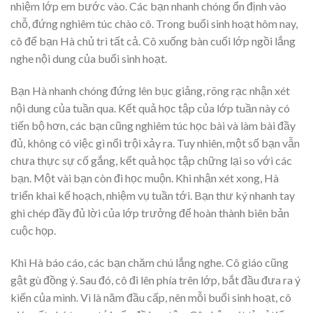
nhiệm lớp em bước vào. Các bạn nhanh chóng ổn định vào
chỗ, đứng nghiêm túc chào cô. Trong buổi sinh hoạt hôm nay,
cô để bạn Hà chủ trì tất cả. Cô xuống bàn cuối lớp ngồi lắng
nghe nội dung của buổi sinh hoạt.
Bạn Hà nhanh chóng đứng lên bục giảng, rõng rạc nhận xét
nội dung của tuần qua. Kết quả học tập của lớp tuần này có
tiến bộ hơn, các bạn cũng nghiêm túc học bài và làm bài đầy
đủ, không có việc gì nổi trội xảy ra. Tuy nhiên, một số bạn vẫn
chưa thực sự cố gắng, kết quả học tập chững lại so với các
bạn. Một vài bạn còn đi học muộn. Khi nhận xét xong, Hà
triển khai kế hoạch, nhiệm vụ tuần tới. Bạn thư ký nhanh tay
ghi chép đầy đủ lời của lớp trưởng để hoàn thành biên bản
cuộc họp.
Khi Hà báo cáo, các bạn chăm chú lắng nghe. Cô giáo cũng
gật gù đồng ý. Sau đó, cô đi lên phía trên lớp, bắt đầu đưa ra ý
kiến của mình. Vì là năm đầu cấp, nên mỗi buổi sinh hoạt, cô