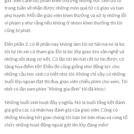
giờ. Bên cạnh đó, phần khen thưởng những học sinh ưu tú
trong tuần sẽ nhận được những món quà từ cô giáo và ban
phụ huynh. Mỗi lần giáo viên khen thưởng và xử lý những lỗi
vi phạm y như rằng nếu không ở nhóm khen thưởng thì tôi
cũng bị phạt.
Đến phần 2, có lẽ phần này không làm tôi sợ hãi mà nó là lúc
tôi tự tin xin cô tham gia. Đó là lúc lớp giao lưu văn nghệ và
những nội dung sơ kết. Có lần tôi lên hát rất tự tin được cô
tặng hoa điểm tốt! Điều đó cũng giống như động lực cho
những cậu học sinh cá biệt như tôi. Không chỉ vậy, có những
buổi lớp ngoan đạt thi đua, giáo viên chiếu phim cho xem. Tôi
nhớ có lần xem phim “Không gia đình” tôi đã khóc!
Những buổi sinh hoạt đầy ý nghĩa. Nó là buổi tổng kết đánh
giá giữa các cá nhân hay đánh giá của giáo viên. Cũng có
những khoảng hời gian chúng tôi bạn bè bên nhau và cùng tổ
chức những hoạt động ngoài giờ lên lớp đáng mến!