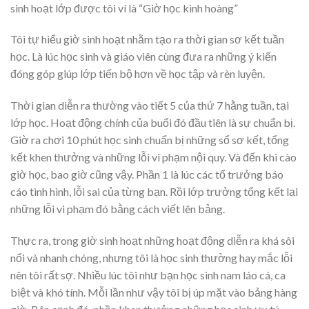
sinh hoạt lớp được tôi ví là “Giờ học kinh hoàng”
Tôi tự hiểu giờ sinh hoạt nhằm tạo ra thời gian sơ kết tuần
học. Là lúc học sinh và giáo viên cùng đưa ra những ý kiến
đóng góp giúp lớp tiến bộ hơn về học tập và rèn luyện.
Thời gian diễn ra thường vào tiết 5 của thứ 7 hằng tuần, tại
lớp học. Hoạt động chính của buổi đó đầu tiên là sự chuẩn bị.
Giờ ra chơi 10 phút học sinh chuẩn bị những sổ sơ kết, tổng
kết khen thưởng và những lỗi vi phạm nội quy. Và đến khi cào
giờ học, bao giờ cũng vậy. Phần 1 là lúc các tổ trưởng báo
cáo tình hình, lỗi sai của từng bạn. Rồi lớp trưởng tổng kết lại
những lỗi vi phạm đó bằng cách viết lên bảng.
Thực ra, trong giờ sinh hoạt những hoạt động diễn ra khá sôi
nổi và nhanh chóng, nhưng tôi là học sinh thường hay mắc lỗi
nên tôi rất sợ. Nhiều lúc tôi như bạn học sinh nam láo cá, ca
biệt và khó tính. Mỗi lần như vậy tôi bị úp mặt vào bảng hàng