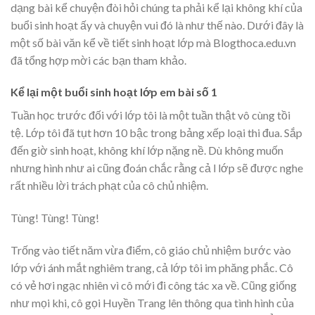
dạng bài kể chuyện đòi hỏi chúng ta phải kể lại không khí của
buổi sinh hoạt ấy và chuyện vui đó là như thế nào. Dưới đây là
một số bài văn kể về tiết sinh hoạt lớp mà Blogthoca.edu.vn
đã tổng hợp mời các bạn tham khảo.
Kể lại một buổi sinh hoạt lớp em bài số 1
Tuần học trước đối với lớp tôi là một tuần thật vô cùng tồi
tệ. Lớp tôi đã tụt hơn 10 bậc trong bảng xếp loại thi đua. Sắp
đến giờ sinh hoạt, không khí lớp nặng nề. Dù không muốn
nhưng hình như ai cũng đoán chắc rằng cả l lớp sẽ được nghe
rất nhiều lời trách phạt của cô chủ nhiệm.
Tùng! Tùng! Tùng!
Trống vào tiết năm vừa điểm, cô giáo chủ nhiệm bước vào
lớp với ánh mắt nghiêm trang, cả lớp tôi im phăng phắc. Cô
có vẻ hơi ngạc nhiên vì cô mới đi công tác xa về. Cũng giống
như mọi khi, cô gọi Huyền Trang lên thông qua tình hình của