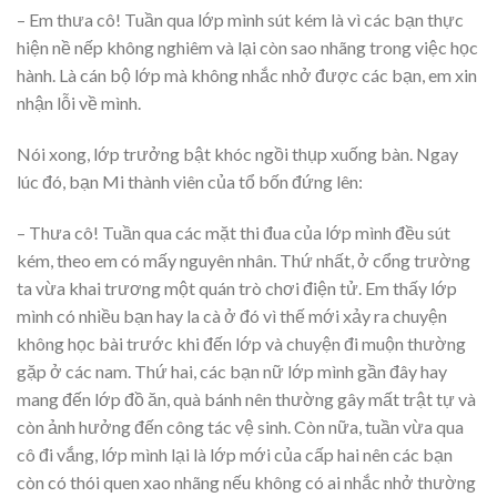
– Em thưa cô! Tuần qua lớp mình sút kém là vì các bạn thực
hiện nề nếp không nghiêm và lại còn sao nhãng trong việc học
hành. Là cán bộ lớp mà không nhắc nhở được các bạn, em xin
nhận lỗi về mình.
Nói xong, lớp trưởng bật khóc ngồi thụp xuống bàn. Ngay
lúc đó, bạn Mi thành viên của tổ bốn đứng lên:
– Thưa cô! Tuần qua các mặt thi đua của lớp mình đều sút
kém, theo em có mấy nguyên nhân. Thứ nhất, ở cổng trường
ta vừa khai trương một quán trò chơi điện tử. Em thấy lớp
mình có nhiều bạn hay la cà ở đó vì thế mới xảy ra chuyện
không học bài trước khi đến lớp và chuyện đi muộn thường
gặp ở các nam. Thứ hai, các bạn nữ lớp mình gần đây hay
mang đến lớp đồ ăn, quà bánh nên thường gây mất trật tự và
còn ảnh hưởng đến công tác vệ sinh. Còn nữa, tuần vừa qua
cô đi vắng, lớp mình lại là lớp mới của cấp hai nên các bạn
còn có thói quen xao nhãng nếu không có ai nhắc nhở thường