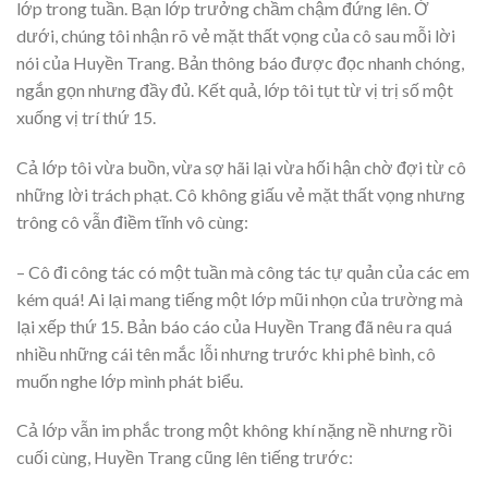
lớp trong tuần. Bạn lớp trưởng chầm chậm đứng lên. Ở
dưới, chúng tôi nhận rõ vẻ mặt thất vọng của cô sau mỗi lời
nói của Huyền Trang. Bản thông báo được đọc nhanh chóng,
ngắn gọn nhưng đầy đủ. Kết quả, lớp tôi tụt từ vị trị số một
xuống vị trí thứ 15.
Cả lớp tôi vừa buồn, vừa sợ hãi lại vừa hối hận chờ đợi từ cô
những lời trách phạt. Cô không giấu vẻ mặt thất vọng nhưng
trông cô vẫn điềm tĩnh vô cùng:
– Cô đi công tác có một tuần mà công tác tự quản của các em
kém quá! Ai lại mang tiếng một lớp mũi nhọn của trường mà
lại xếp thứ 15. Bản báo cáo của Huyền Trang đã nêu ra quá
nhiều những cái tên mắc lỗi nhưng trước khi phê bình, cô
muốn nghe lớp mình phát biểu.
Cả lớp vẫn im phắc trong một không khí nặng nề nhưng rồi
cuối cùng, Huyền Trang cũng lên tiếng trước: