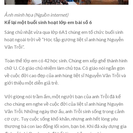
Ảnh minh họa (Nguồn internet)
Kể lại một buổi sinh hoạt lớp em bài số 6
Sáng chủ nhật vừa qua lớp 6A1 chúng em tổ chức buổi sinh
hoạt ngoài trời về “Học tập gương liệt sĩ anh hùng Nguyễn
Văn Trỗi”.
Toàn thể lớp em có 42 học sinh. Chúng em xếp ghế thành hình
chữ U. Cô giáo chủ nhiệm làm chủ tọa. Cô giáo nói ngắn gọn
về cuộc đời cao đẹp của anh hùng liệt sĩ Nguyễn Văn Trỗi và
giới thiệu một diễn giả trẻ.
Với giọng nói trầm ấm, một người bạn của anh Trỗi đã kể
cho chúng em nghe về cuộc đời của liệt sĩ anh hùng Nguyên
Văn Trỗi. Những ngày thơ ấu, anh Trỗi sinh sống trong cảnh
cơ cực. Tuy cuộc sống khố khăn, nhưng anh hết lòng yêu
thương bà con lao động lối xóm, bạn bè. Khi đã xây dựng gia