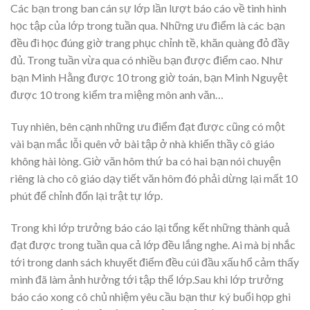
Các bạn trong ban cán sự lớp lần lượt báo cáo về tình hình
học tập của lớp trong tuần qua. Những ưu điểm là các bạn
đều đi học đúng giờ trang phục chỉnh tề, khăn quàng đỏ đầy
đủ. Trong tuần vừa qua có nhiều bạn được điểm cao. Như
bạn Minh Hằng được 10 trong giờ toán, bạn Minh Nguyệt
được 10 trong kiểm tra miệng môn anh văn…
Tuy nhiên, bên cạnh những ưu điểm đạt được cũng có một
vài bạn mắc lỗi quên vở bài tập ở nhà khiến thầy cô giáo
không hài lòng. Giờ văn hôm thứ ba có hai bạn nói chuyện
riêng là cho cô giáo dạy tiết văn hôm đó phải dừng lại mất 10
phút để chỉnh đốn lại trật tự lớp.
Trong khi lớp trưởng báo cáo lại tổng kết những thành quả
đạt được trong tuần qua cả lớp đều lắng nghe. Ai mà bị nhắc
tới trong danh sách khuyết điểm đều cúi đầu xấu hổ cảm thấy
mình đã làm ảnh hưởng tới tập thể lớp.Sau khi lớp trưởng
báo cáo xong cô chủ nhiệm yêu cầu bạn thư ký buổi họp ghi