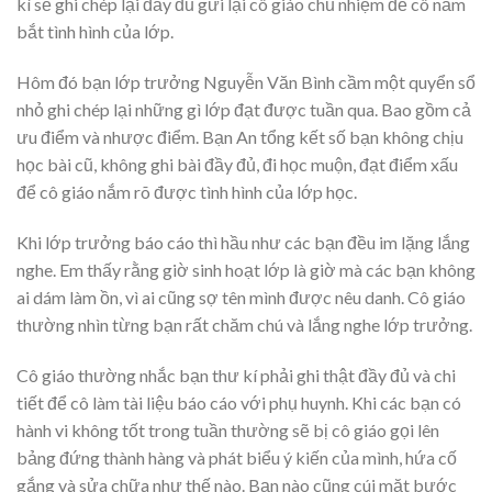
kí sẽ ghi chép lại đầy đủ gửi lại cô giáo chủ nhiệm để cô nắm
bắt tình hình của lớp.
Hôm đó bạn lớp trưởng Nguyễn Văn Bình cầm một quyển sổ
nhỏ ghi chép lại những gì lớp đạt được tuần qua. Bao gồm cả
ưu điểm và nhược điểm. Bạn An tổng kết số bạn không chịu
học bài cũ, không ghi bài đầy đủ, đi học muộn, đạt điểm xấu
để cô giáo nắm rõ được tình hình của lớp học.
Khi lớp trưởng báo cáo thì hầu như các bạn đều im lặng lắng
nghe. Em thấy rằng giờ sinh hoạt lớp là giờ mà các bạn không
ai dám làm ồn, vì ai cũng sợ tên mình được nêu danh. Cô giáo
thường nhìn từng bạn rất chăm chú và lắng nghe lớp trưởng.
Cô giáo thường nhắc bạn thư kí phải ghi thật đầy đủ và chi
tiết để cô làm tài liệu báo cáo với phụ huynh. Khi các bạn có
hành vi không tốt trong tuần thường sẽ bị cô giáo gọi lên
bảng đứng thành hàng và phát biểu ý kiến của mình, hứa cố
gắng và sửa chữa như thế nào. Bạn nào cũng cúi mặt bước