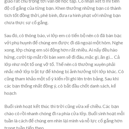
giáo rất chú trọng tới vấn đề học tập. Cô nhận xét tỉ mỉ tiến
độ cố gắng của từng bạn. Khen thưởng những bạn có thành
tích tốt đồng thời, phê bình, đưa ra hình phạt với những bạn
chưa thực sự cố gắng.
Sau đó, cô thông báo, vì lớp em có tiến bộ nên cô đã bàn bạc
với phụ huynh để chúng em được đi dã ngoại một hôm. Nghe
xong, lớp chúng em sôi động hơn rất nhiều. Ai nấy đều hào
hứng, cười típ mắt rồi bàn xem sẽ đi đâu, mặc gì, ăn gì… Cả
lớp như một tổ ong vỡ tổ. Thế nên cô thường xuyên phải
nhắc nhở lớp trật tự để không bị ảnh hưởng tới lớp khác. Cô
cũng tham khảo một số ý kiến rồi ghi lên trên bảng. Sau khi
các bạn thống nhất đồng ý, cô bắt đầu chốt danh sách, kế
hoạch
Buổi sinh hoạt kết thúc thì trời cũng vừa xế chiều. Các bạn
chào cô rồi nhanh chóng đi ra phía cửa lớp. Buổi sinh hoạt mỗi
tuần là cách để chúng em nhìn lại mình và nỗ lực cố gắng hơn
trong tuần tiếp theo.