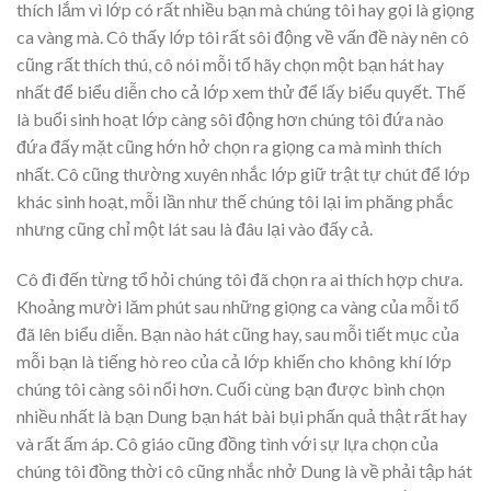
thích lắm vì lớp có rất nhiều bạn mà chúng tôi hay gọi là giọng
ca vàng mà. Cô thấy lớp tôi rất sôi động về vấn đề này nên cô
cũng rất thích thú, cô nói mỗi tổ hãy chọn một bạn hát hay
nhất để biểu diễn cho cả lớp xem thử để lấy biểu quyết. Thế
là buổi sinh hoạt lớp càng sôi động hơn chúng tôi đứa nào
đứa đấy mặt cũng hớn hở chọn ra giọng ca mà mình thích
nhất. Cô cũng thường xuyên nhắc lớp giữ trật tự chút để lớp
khác sinh hoạt, mỗi lần như thế chúng tôi lại im phăng phắc
nhưng cũng chỉ một lát sau là đâu lại vào đấy cả.
Cô đi đến từng tổ hỏi chúng tôi đã chọn ra ai thích hợp chưa.
Khoảng mười lăm phút sau những giọng ca vàng của mỗi tổ
đã lên biểu diễn. Bạn nào hát cũng hay, sau mỗi tiết mục của
mỗi bạn là tiếng hò reo của cả lớp khiến cho không khí lớp
chúng tôi càng sôi nổi hơn. Cuối cùng bạn được bình chọn
nhiều nhất là bạn Dung bạn hát bài bụi phấn quả thật rất hay
và rất ấm áp. Cô giáo cũng đồng tình với sự lựa chọn của
chúng tôi đồng thời cô cũng nhắc nhở Dung là về phải tập hát