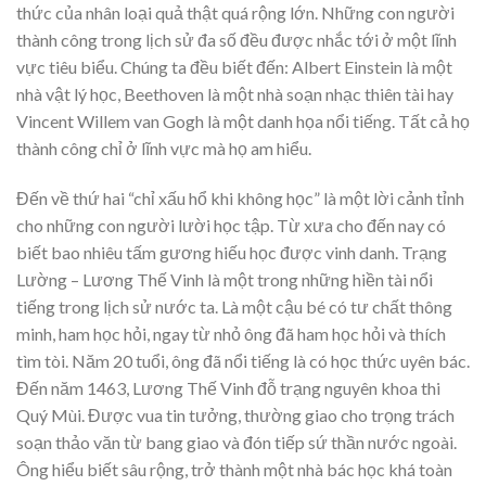
thức của nhân loại quả thật quá rộng lớn. Những con người
thành công trong lịch sử đa số đều được nhắc tới ở một lĩnh
vực tiêu biểu. Chúng ta đều biết đến: Albert Einstein là một
nhà vật lý học, Beethoven là một nhà soạn nhạc thiên tài hay
Vincent Willem van Gogh là một danh họa nổi tiếng. Tất cả họ
thành công chỉ ở lĩnh vực mà họ am hiểu.
Đến về thứ hai “chỉ xấu hổ khi không học” là một lời cảnh tỉnh
cho những con người lười học tập. Từ xưa cho đến nay có
biết bao nhiêu tấm gương hiếu học được vinh danh. Trạng
Lường – Lương Thế Vinh là một trong những hiền tài nổi
tiếng trong lịch sử nước ta. Là một cậu bé có tư chất thông
minh, ham học hỏi, ngay từ nhỏ ông đã ham học hỏi và thích
tìm tòi. Năm 20 tuổi, ông đã nổi tiếng là có học thức uyên bác.
Đến năm 1463, Lương Thế Vinh đỗ trạng nguyên khoa thi
Quý Mùi. Được vua tin tưởng, thường giao cho trọng trách
soạn thảo văn từ bang giao và đón tiếp sứ thần nước ngoài.
Ông hiểu biết sâu rộng, trở thành một nhà bác học khá toàn