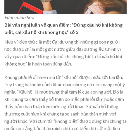
Hình minh họa
Bài văn nghị luận về quan điểm: “Đừng xấu hổ khi không
biết, chỉ xấu hổ khi không học” số 3
Nếu ví kiến thức là một đại dương thì những gì con người
học được chỉ là một giọt nước giữa đại dương ấy. Chính vì
vậy, quan điểm: “Đừng xấu hổ khi không biết, chỉ xấu hổ khi
không học” là hoàn toàn đúng đắn.
Không phải lẽ dĩ nhiên mà từ “xấu hổ” được nhắc tới hai lần.
Tuy trong hai hoàn cảnh khác nhau nhưng nó đều mang một ý
nghĩa. “Xấu hổ” là một trạng thái tâm lý của con người. Đó là
khi chúng ta cảm thấy hổ thẹn do mắc phải lỗi lầm hoặc cảm
thấy bản thân thấp kém hơn người khác. Sự xấu hổ thông
thường xuất hiện khi chúng ta so sánh bản thân mình với
người khác. Với cụm từ “không biết” được dùng khi chúng ta
muốn nói rằng bản thân mình chưa có kiến thức ở một lĩnh