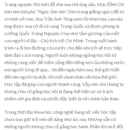
Trạng nguyên. Khi mới đỗ nhà vua chê ông xấu, Mạc Đĩnh Chi
bèn làm bài phú “Ngọc tỉnh liên” (Sen trong giếng ngọc) để tự
ví mình với sen. Vua Trần Anh Tông xem rồi khen hay, sau này
ông được vua cử đi sứ sang Trung Quốc và được phong là
Lưỡng Quốc Trạng Nguyên. Hay như tấm gương của một
con người vĩ đại – Chủ tịch Hồ Chí Minh. Trong suốt hành
trình ra đi tìm đường cứu nước cho đến khi trở về trực tiếp
lãnh đạo cách mạng, Người luôn không ngừng học hỏi từ
những công việc để kiếm sống đến tiếng nói của những nước
mà người từng đi qua… Và đến ngày hôm nay, thế giới biết
đến tên người là nhắc tới một danh nhân văn hóa thế giới.
Học tập đã giúp con người thành công. Vậy nên, khi chúng ta
không chịu cố gắng học hỏi là đang thể hiện sự vô trách
nhiệm với gia đình và xã hội, đặc biệt là với chính bản thân.
Trong thời đại khoa học công nghệ bùng nổ, việc học tập
chưa bao giờ trở nên dễ dàng như lúc này. Nhưng vẫn có
những người không chịu cố gắng học hành. Phần lớn là ở đối