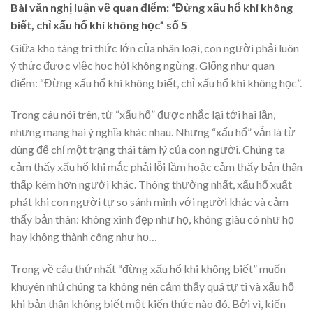
Bài văn nghị luận về quan điểm: “Đừng xấu hổ khi không
biết, chỉ xấu hổ khi không học” số 5
Giữa kho tàng tri thức lớn của nhân loại, con người phải luôn
ý thức được việc học hỏi không ngừng. Giống như quan
điểm: “Đừng xấu hổ khi không biết, chỉ xấu hổ khi không học”.
Trong câu nói trên, từ “xấu hổ” được nhắc lại tới hai lần,
nhưng mang hai ý nghĩa khác nhau. Nhưng “xấu hổ” vẫn là từ
dùng để chỉ một trạng thái tâm lý của con người. Chúng ta
cảm thấy xấu hổ khi mắc phải lỗi lầm hoặc cảm thấy bản thân
thấp kém hơn người khác. Thông thường nhất, xấu hổ xuất
phát khi con người tự so sánh mình với người khác và cảm
thấy bản thân: không xinh đẹp như họ, không giàu có như họ
hay không thành công như họ…
Trong về câu thứ nhất “đừng xấu hổ khi không biết” muốn
khuyên nhủ chúng ta không nên cảm thấy quá tự ti và xấu hổ
khi bản thân không biết một kiến thức nào đó. Bởi vì, kiến