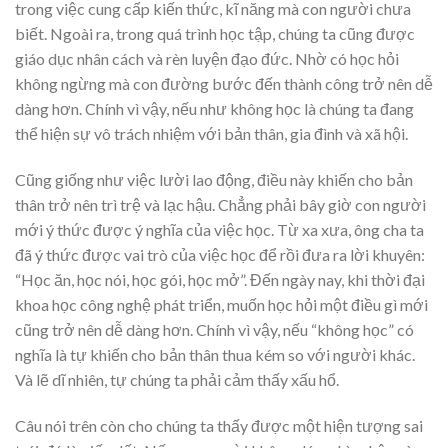
trong việc cung cấp kiến thức, kĩ năng mà con người chưa
biết. Ngoài ra, trong quá trình học tập, chúng ta cũng được
giáo dục nhân cách và rèn luyện đạo đức. Nhờ có học hỏi
không ngừng mà con đường bước đến thành công trở nên dễ
dàng hơn. Chính vì vậy, nếu như không học là chúng ta đang
thể hiện sự vô trách nhiệm với bản thân, gia đình và xã hội.
Cũng giống như việc lười lao động, điều này khiến cho bản
thân trở nên trì trệ và lạc hậu. Chẳng phải bây giờ con người
mới ý thức được ý nghĩa của việc học. Từ xa xưa, ông cha ta
đã ý thức được vai trò của việc học để rồi đưa ra lời khuyên:
“Học ăn, học nói, học gói, học mở”. Đến ngày nay, khi thời đại
khoa học công nghệ phát triển, muốn học hỏi một điều gì mới
cũng trở nên dễ dàng hơn. Chính vì vậy, nếu “không học” có
nghĩa là tự khiến cho bản thân thua kém so với người khác.
Và lẽ dĩ nhiên, tự chúng ta phải cảm thấy xấu hổ.
Câu nói trên còn cho chúng ta thấy được một hiện tượng sai