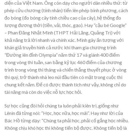
diện của Việt Nam. Ông còn dạy cho người dân nhiều thứ: từ
phép cửu chương (tính nhân) tiến lên phép bình phương, cách
đo bóng (đo bóng cây tính chiều cao của cây), hệ thống đo
lượng đương thời (tiền, vải, thóc, gạo). Hay “cậu bé Google”
– Phan Đăng Nhật Minh (THPT Hải Lăng, Quảng Trị) với
khả năng trả lời nhanh và chính xác. Minh gây ấn tượng với
khán giả truyền hình cả nước khi tham gia chương trình
“Đường lên đỉnh Olympia” năm thứ 17 và giành 400 điểm
trong vòng thi tuần, san bằng kỷ lục 460 điểm của chương
trình trong vòng thi tháng và chiến thắng thuyết phục ở vòng
thi quý, trở thành nhà leo núi đầu tiên có mặt trong cuộc thi
chung kết năm. Để có được thành tích như vậy, không chỉ do
tài năng mà còn do việc nỗ lực học hỏi.
Sự học cũng đòi hỏi chúng ta luôn phải kiên trì, giống như
Lênin đã từng nói: “Học, học nữa, học mãi”. Hay như lời của
Bác Hồ từng dạy: “Chúng ta phải học, phải cố gắng học nhiều.
Không chịu khó học thì không tiến bộ được. Không tiến bộ là