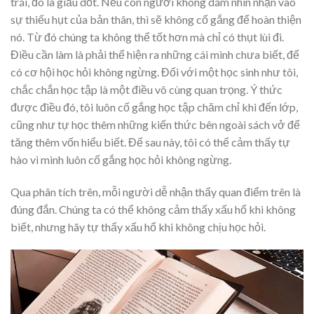
trái, đó là giấu dốt. Nếu con người không dám nhìn nhận vào
sự thiếu hụt của bản thân, thì sẽ không cố gắng để hoàn thiện
nó. Từ đó chúng ta không thể tốt hơn mà chỉ có thụt lùi đi.
Điều cần làm là phải thể hiện ra những cái mình chưa biết, để
có cơ hội học hỏi không ngừng. Đối với một học sinh như tôi,
chắc chắn học tập là một điều vô cùng quan trọng. Ý thức
được điều đó, tôi luôn cố gắng học tập chăm chỉ khi đến lớp,
cũng như tự học thêm những kiến thức bên ngoài sách vở để
tăng thêm vốn hiểu biết. Để sau này, tôi có thể cảm thấy tự
hào vì mình luôn cố gắng học hỏi không ngừng.
Qua phân tích trên, mỗi người dễ nhận thấy quan điểm trên là
đúng đắn. Chúng ta có thể không cảm thấy xấu hổ khi không
biết, nhưng hãy tự thấy xấu hổ khi không chịu học hỏi.