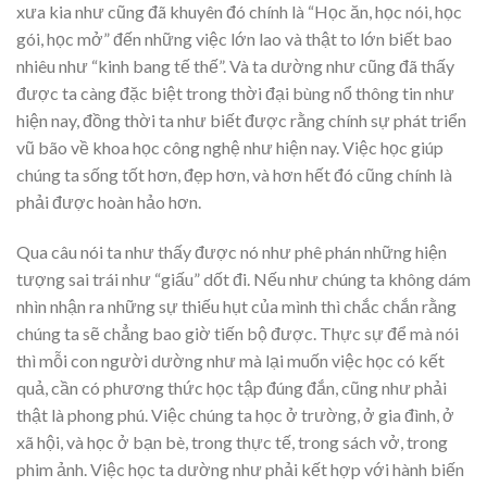
xưa kia như cũng đã khuyên đó chính là “Học ăn, học nói, học
gói, học mở” đến những việc lớn lao và thật to lớn biết bao
nhiêu như “kinh bang tế thế”. Và ta dường như cũng đã thấy
được ta càng đặc biệt trong thời đại bùng nổ thông tin như
hiện nay, đồng thời ta như biết được rằng chính sự phát triển
vũ bão về khoa học công nghệ như hiện nay. Việc học giúp
chúng ta sống tốt hơn, đẹp hơn, và hơn hết đó cũng chính là
phải được hoàn hảo hơn.
Qua câu nói ta như thấy được nó như phê phán những hiện
tượng sai trái như “giấu” dốt đi. Nếu như chúng ta không dám
nhìn nhận ra những sự thiếu hụt của mình thì chắc chắn rằng
chúng ta sẽ chẳng bao giờ tiến bộ được. Thực sự để mà nói
thì mỗi con người dường như mà lại muốn việc học có kết
quả, cần có phương thức học tập đúng đắn, cũng như phải
thật là phong phú. Việc chúng ta học ở trường, ở gia đình, ở
xã hội, và học ở bạn bè, trong thực tế, trong sách vở, trong
phim ảnh. Việc học ta dường như phải kết hợp với hành biến