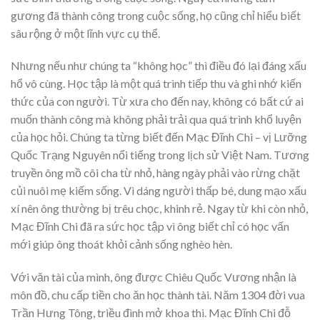
gương đã thành công trong cuộc sống, họ cũng chỉ hiểu biết
sâu rộng ở một lĩnh vực cụ thể.
Nhưng nếu như chúng ta “không học” thì điều đó lại đáng xấu
hổ vô cùng. Học tập là một quá trình tiếp thu và ghi nhớ kiến
thức của con người. Từ xưa cho đến nay, không có bất cứ ai
muốn thành công mà không phải trải qua quá trình khổ luyện
của học hỏi. Chúng ta từng biết đến Mạc Đĩnh Chi – vị Lưỡng
Quốc Trạng Nguyên nổi tiếng trong lịch sử Việt Nam. Tương
truyền ông mồ côi cha từ nhỏ, hàng ngày phải vào rừng chặt
củi nuôi mẹ kiếm sống. Vì dáng người thấp bé, dung mạo xấu
xí nên ông thường bị trêu chọc, khinh rẻ. Ngay từ khi còn nhỏ,
Mạc Đĩnh Chi đã ra sức học tập vì ông biết chỉ có học vấn
mới giúp ông thoát khỏi cảnh sống nghèo hèn.
Với văn tài của mình, ông được Chiêu Quốc Vương nhận là
môn đồ, chu cấp tiền cho ăn học thành tài. Năm 1304 đời vua
Trần Hưng Tông, triều đình mở khoa thi. Mạc Đĩnh Chi đỗ