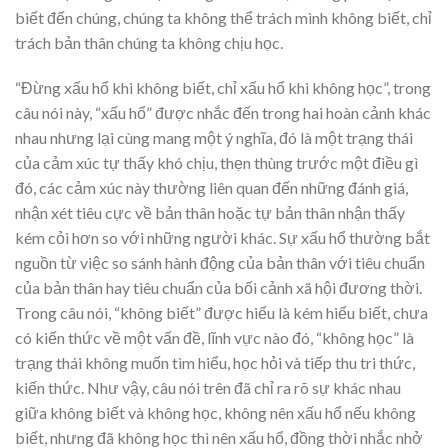
biết đến chúng, chúng ta không thể trách mình không biết, chỉ
trách bản thân chúng ta không chịu học.
“Đừng xấu hổ khi không biết, chỉ xấu hổ khi không học”, trong
câu nói này, “xấu hổ” được nhắc đến trong hai hoàn cảnh khác
nhau nhưng lại cùng mang một ý nghĩa, đó là một trạng thái
của cảm xúc tự thấy khó chịu, thẹn thùng trước một điều gì
đó, các cảm xúc này thường liên quan đến những đánh giá,
nhận xét tiêu cực về bản thân hoặc tự bản thân nhận thấy
kém cỏi hơn so với những người khác. Sự xấu hổ thường bắt
nguồn từ việc so sánh hành động của bản thân với tiêu chuẩn
của bản thân hay tiêu chuẩn của bối cảnh xã hội đương thời.
Trong câu nói, “không biết” được hiểu là kém hiểu biết, chưa
có kiến thức về một vấn đề, lĩnh vực nào đó, “không học” là
trạng thái không muốn tìm hiểu, học hỏi và tiếp thu tri thức,
kiến thức. Như vậy, câu nói trên đã chỉ ra rõ sự khác nhau
giữa không biết và không học, không nên xấu hổ nếu không
biết, nhưng đã không học thì nên xấu hổ, đồng thời nhắc nhở