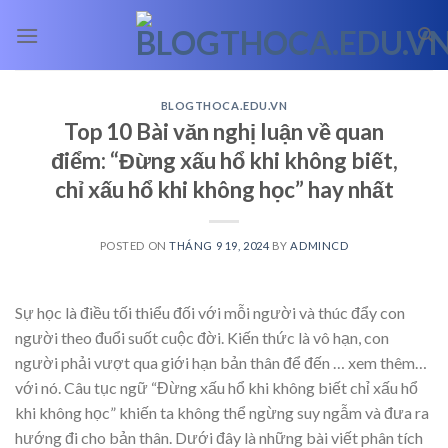
Skip
to
content
BLOGTHOCA.EDU.VN
Top 10 Bài văn nghị luận về quan
điểm: “Đừng xấu hổ khi không biết,
chỉ xấu hổ khi không học” hay nhất
POSTED ON
THÁNG 9 19, 2024
BY
ADMINCD
Sự học là điều tối thiểu đối với mỗi người và thúc đẩy con
người theo đuổi suốt cuộc đời. Kiến thức là vô hạn, con
người phải vượt qua giới hạn bản thân để đến
… xem thêm…
với nó. Câu tục ngữ “Đừng xấu hổ khi không biết chỉ xấu hổ
khi không học” khiến ta không thể ngừng suy ngẫm và đưa ra
hướng đi cho bản thân. Dưới đây là những bài viết phân tích