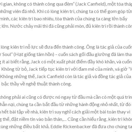
ời gian, không có thành công qua đêm” (Jack Canfield), một tòa thá
những viên đá nhỏ. Khi có lòng kiên trì, chúng ta có thể gom góp t
mình, các kiên trì bao nhiêu, tòa thành của chúng ta càng lớn bấy
 lớn. Nước chảy mãi thì đá cũng phải mòn, đủ kiên trì rồi thành cô
 lòng kiên trì nỗ lực sẽ đưa đến thành công. Ông là tác giả của cuố
ur Soul” (Hạt giống tâm hồn) – cuốn sách gối đầu giường đã làm th
 ít ai biết rằng, Jack có một xuất phát điểm đầy khó khăn, và cuốn
 Không từ bỏ, Jack tiếp tục kiên trì với đam mê của mình, và giờ 
Không những thế, Jack Canfield còn là tác giả và đồng tác giả của
h bậc thầy về nghệ thuật thành công.
g không phải ai cũng có được nó ngay từ đầu mà cần có một quá trì
ì nhẫn nại, chúng ta cần bắt đầu từ những hành động nhỏ nhất, từ đó
hết bài tập về nhà, kiên trì suy nghĩ cách giải một bài toán thay vì
 thể, đặt niềm tin vào bản thân,… Cũng cần hiểu rằng, kiên trì khô
n cùng những điều bất khả. Eddie Rickenbacker đã đưa cho chúng t