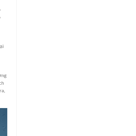
o
õ
ại
ưởng
ch
ra,