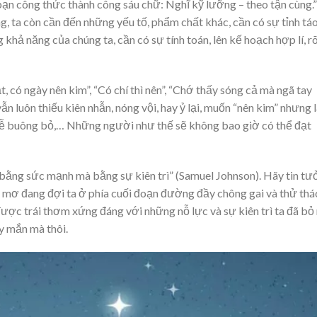
 bạn công thức thành công sáu chữ: Nghĩ kỹ lưỡng – theo tận cùng.”
g, ta còn cần đến những yếu tố, phẩm chất khác, cần có sự tỉnh tá
hả năng của chúng ta, cần có sự tính toán, lên kế hoạch hợp lí, r
 có ngày nên kim”, “Có chí thì nên”, “Chớ thấy sóng cả mà ngã tay
n luôn thiếu kiên nhẫn, nóng vội, hay ỷ lại, muốn “nên kim” nhưng l
, dễ buông bỏ,… Những người như thế sẽ không bao giờ có thể đạt
bằng sức mạnh mà bằng sự kiên trì” (Samuel Johnson). Hãy tin t
ấc mơ đang đợi ta ở phía cuối đoạn đường đầy chông gai và thử thá
được trái thơm xứng đáng với những nỗ lực và sự kiên trì ta đã bỏ 
ay mắn mà thôi.