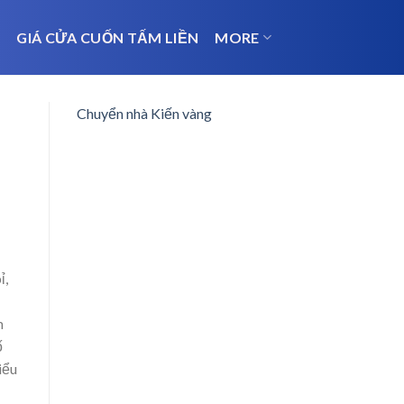
N
GIÁ CỬA CUỐN TẤM LIỀN
MORE
Chuyển nhà Kiến vàng
ỉ,
m
ố
iểu