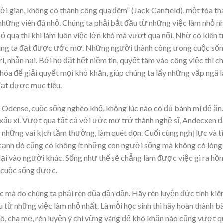
hời gian, không có thành công qua đêm” (Jack Canfield), một tòa th
 những viên đá nhỏ. Chúng ta phải bắt đầu từ những việc làm nhỏ nh
 qua thì khi làm luôn việc lớn khó mà vượt qua nổi. Nhờ có kiên t
 chúng ta đạt được ước mơ. Những người thành công trong cuộc số
ì, nhẫn nại. Bởi họ đặt hết niềm tin, quyết tâm vào công việc thì c
 khóa để giải quyết mọi khó khăn, giúp chúng ta lấy những vấp ngã 
đạt được mục tiêu.
ố Odense, cuộc sống nghèo khổ, không lúc nào có đủ bành mì để ăn.
h xấu xí. Vượt qua tất cả với ước mơ trở thành nghệ sĩ, Andecxen đ
những vai kịch tầm thường, làm quét dọn. Cuối cùng nghị lực và t
 cạnh đó cũng có không ít những con người sống mà không có lòng
ỷ lại vào người khác. Sống như thế sẽ chẳng làm được việc gì ra hồn
g cuộc sống được.
 mà do chúng ta phải rèn dũa dần dần. Hãy rèn luyện đức tính kiên
từ những việc làm nhỏ nhất. Là mỗi học sinh thì hãy hoàn thành bà
cô, cha mẹ, rèn luyện ý chí vững vàng để khó khăn nào cũng vượt q