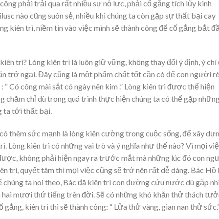
ng phải trải qua rất nhiều sự nỗ lực, phải cố gắng tích lũy kinh
lusc nào cũng suôn sẻ, nhiều khi chúng ta còn gặp sự thất bại cay
g kiên trì, niềm tin vào việc mình sẽ thành công để cố gắng bắt đ
iên trì? Lòng kiên trì là luôn giữ vững, không thay đổi ý định, ý chí
ăn trở ngại. Đây cũng là một phẩm chất tốt cần có để con người r
: “ Có công mài sắt có ngày nên kim .” Lòng kiên trì được thể hiện
g chăm chỉ dù trong quá trình thực hiện chúng ta có thể gặp nhữn
 ta tới thất bại.
có thêm sức mạnh là lòng kiên cường trong cuộc sống, để xây dự
rì. Lòng kiên trì có những vai trò và ý nghĩa như thế nào? Vì mọi vi
được, không phải hiện ngay ra trước mắt mà những lúc đó con ng
n trì, quyết tâm thì mọi việc cũng sẽ trở nên rất dễ dàng. Bác Hồ 
 chúng ta noi theo, Bác đã kiên trì con đường cứu nước dù gặp nh
n hai mươi thứ tiếng trên đời. Sẽ có những khó khăn thử thách tư
ắng, kiên trì thì sẽ thành công: “ Lửa thử vàng, gian nan thử sức.