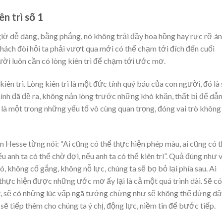
ên trì số 1
ờ dễ dàng, bằng phẳng, nó không trải đầy hoa hồng hay rực rỡ á
hách đòi hỏi ta phải vượt qua mới có thể chạm tới đích đến cuối
ười luôn cần có lòng kiên trì để chạm tới ước mơ.
kiên trì. Lòng kiên trì là một đức tính quý báu của con người, đó là
ình đã đề ra, không nản lòng trước những khó khăn, thất bị để dẫ
bỉ là một trong những yếu tố vô cùng quan trọng, đóng vai trò không
n Hesse từng nói: “Ai cũng có thể thực hiện phép màu, ai cũng có 
u anh ta có thể chờ đợi, nếu anh ta có thể kiên trì”. Quả đúng như 
 không cố gắng, không nỗ lực, chúng ta sẽ bọ bỏ lại phía sau. Ai
hực hiện được những ước mơ ấy lại là cả một quá trình dài. Sẽ có
, sẽ có những lúc vấp ngã tưởng chừng như sẽ không thể đứng dậ
 sẽ tiếp thêm cho chúng ta ý chị, động lực, niềm tin để bước tiếp.