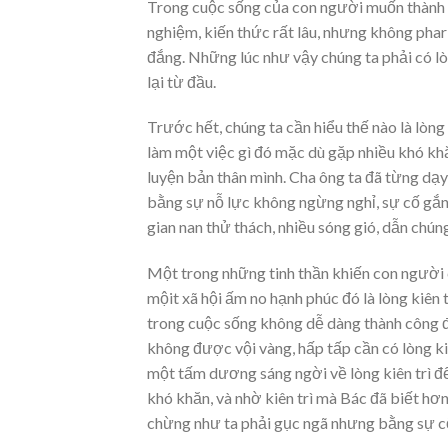
Trong cuộc sống của con người muốn thành cô
nghiệm, kiến thức rất lâu, nhưng không phari
đắng. Những lúc như vậy chúng ta phải có lòn
lại từ đầu.
Trước hết, chúng ta cần hiểu thế nào là lòng k
làm một việc gì đó mặc dù gặp nhiều khó kh
luyện bản thân mình. Cha ông ta đã từng dạy 
bằng sự nỗ lực không ngừng nghỉ, sự cố gắn
gian nan thử thách, nhiều sóng gió, dẫn chúng
Một trong những tinh thần khiến con người 
mộit xã hội ấm no hạnh phúc đó là lòng kiên t
trong cuộc sống không dễ dàng thành công 
không được vội vàng, hấp tấp cần có lòng kiê
một tấm dương sáng ngời về lòng kiên trì để
khó khăn, và nhờ kiên trì mà Bác đã biết hơ
chừng như ta phải gục ngã nhưng bằng sự cố g