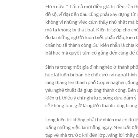
Hơn nữa, “ Tất cả mọi điều giá trị đều cần t
đồ sộ, vĩ đại đến đâu cũng phải xây dựng từ
không vì những việc cảm thấy nhỏ nhặt mà bỏ
mà ta không bị thất bại. Kiên trì giúp cho
đó là những người luôn biết phấn đấu, kiên tr
chắn họ sẽ thành công. Sự kiên nhẫn là chìa
bài học mà quyết tâm cố gắng đến cùng để 
Sinh ra trong một gia đình nghèo ở thành ph
học lại luôn bị bạn bè chê cười vì ngoại hìn
lang thang lên thành phố Copenhaghen, đóng 
yêu nghệ thuật đã giúp ông thành công. Bên
kiên trì, thiếu ý chí nghị lực, sống dựa dẫm 
sẽ không bao giờ là người thành công tron
Lòng kiên trì không phải tự nhiên mà có được
bằng những việc làm hằng ngày. Nên bắt đầu 
tập về nhà trước khi đến lớp, vâng lời thầy 