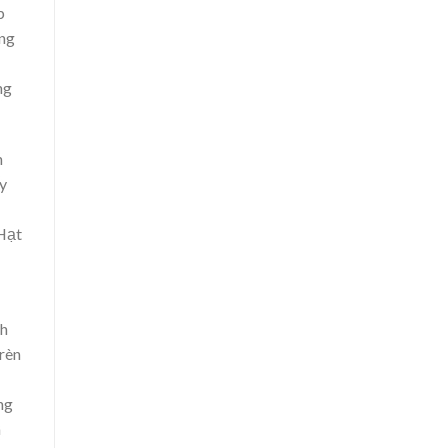
p
ừng
ng
n
ay
“Hạt
nh
 rèn
ng
a