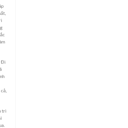
áp
ất,
rì
ng
hắc
làm
 Đi
ã
ình
 cả,
 trì
i
ua.