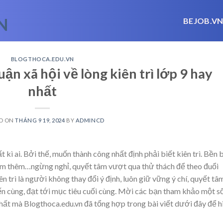
BEJOB.V
BLOGTHOCA.EDU.VN
uận xã hội về lòng kiên trì lớp 9 hay
nhất
D ON
THÁNG 9 19, 2024
BY
ADMINCD
kì ai. Bởi thế, muốn thành công nhất định phải biết kiên trì. Bền b
em thêm…
ngừng nghỉ, quyết tâm vượt qua thử thách để theo đuổi
n trì là người không thay đổi ý định, luôn giữ vững ý chí, quyết tâ
ến cùng, đạt tới mục tiêu cuối cùng. Mời các bạn tham khảo một s
y nhất mà Blogthoca.edu.vn đã tổng hợp trong bài viết dưới đây để h