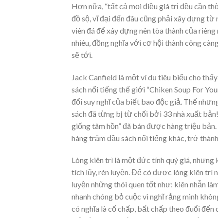
Hơn nữa, “tất cả mọi điều giá trị đều cần th
đồ sộ, vĩ đại đến đâu cũng phải xây dựng từ 
viên đá để xây dựng nên tòa thành của riêng 
nhiêu, đồng nghĩa với cơ hội thành công càng
sẽ tới.
Jack Canfield là một ví dụ tiêu biểu cho thấy
sách nổi tiếng thế giới “Chiken Soup For Yo
đổi suy nghĩ của biết bao độc giả. Thế nhưng
sách đã từng bị từ chối bởi 33 nhà xuất bản!
giống tâm hồn” đã bán được hàng triệu bản. 
hàng trăm đầu sách nổi tiếng khác, trở thàn
Lòng kiên trì là một đức tính quý giá, nhưn
tích lũy, rèn luyện. Để có được lòng kiên tr
luyện những thói quen tốt như: kiên nhẫn làm 
nhanh chóng bỏ cuộc vì nghĩ rằng mình không
có nghĩa là cố chấp, bất chấp theo đuổi đế