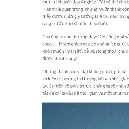
một lời khuyên đầy ý nghĩa: “Tôi có thể cho
Kiên trì là quan trọng, nhưng muốn thành côn
thấy được những ý tưởng khả thi, nằm trong k
ràng trước khi bắt đầu theo đuổi.
Cha ông ta vẫn thường dạy: “Có công mài sắt,
chèo”, … Nhưng hiện nay, có không ít người vẫ
khôn muốn “mài sắt”, dễ nản lòng thoái chí
được thành công!“
Những thành tựu vĩ đại không được gặt hái 
và kiên trì hướng tới tương lai bạn nhé, gi
ấy. Cứ tiến về phía trước, chúng ta sẽ nhận 
tất cả chỉ là vấn đề thời gian và một chút m