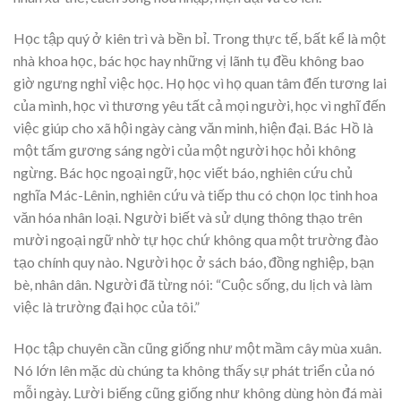
Học tập quý ở kiên trì và bền bỉ. Trong thực tế, bất kể là một
nhà khoa học, bác học hay những vị lãnh tụ đều không bao
giờ ngưng nghỉ việc học. Họ học vì họ quan tâm đến tương lai
của mình, học vì thương yêu tất cả mọi người, học vì nghĩ đến
việc giúp cho xã hội ngày càng văn minh, hiện đại. Bác Hồ là
một tấm gương sáng ngời của một người học hỏi không
ngừng. Bác học ngoại ngữ, học viết báo, nghiên cứu chủ
nghĩa Mác-Lênin, nghiên cứu và tiếp thu có chọn lọc tinh hoa
văn hóa nhân loại. Người biết và sử dụng thông thạo trên
mười ngoại ngữ nhờ tự học chứ không qua một trường đào
tạo chính quy nào. Người học ở sách báo, đồng nghiệp, bạn
bè, nhân dân. Người đã từng nói: “Cuộc sống, du lịch và làm
việc là trường đại học của tôi.”
Học tập chuyên cần cũng giống như một mầm cây mùa xuân.
Nó lớn lên mặc dù chúng ta không thấy sự phát triển của nó
mỗi ngày. Lười biếng cũng giống như không dùng hòn đá mài