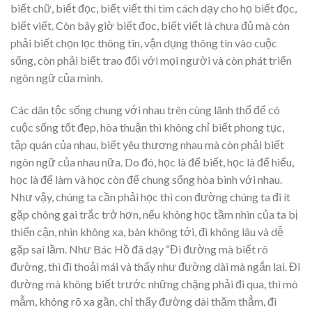
biết chữ, biết đọc, biết viết thì tìm cách dạy cho họ biết đọc,
biết viết. Còn bây giờ biết đọc, biết viết là chưa đủ mà còn
phải biết chọn lọc thông tin, vận dụng thông tin vào cuộc
sống, còn phải biết trao đổi với mọi người và còn phát triển
ngôn ngữ của mình.
Các dân tộc sống chung với nhau trên cùng lãnh thổ để có
cuộc sống tốt đẹp, hòa thuận thì không chỉ biết phong tục,
tập quán của nhau, biết yêu thương nhau mà còn phải biết
ngôn ngữ của nhau nữa. Do đó, học là để biết, học là để hiểu,
học là để làm và học còn để chung sống hòa bình với nhau.
Như vậy, chúng ta cần phải học thì con đường chúng ta đi ít
gặp chông gai trắc trở hơn, nếu không học tầm nhìn của ta bị
thiển cận, nhìn không xa, bàn không tới, đi không lâu và dễ
gặp sai lầm. Như Bác Hồ đã dạy “Đi đường mà biết rõ
đường, thì đi thoải mái và thấy như đường dài mà ngắn lại. Đi
đường mà không biết trước những chặng phải đi qua, thì mò
mẫm, không rõ xa gần, chỉ thấy đường dài thăm thẳm, đi