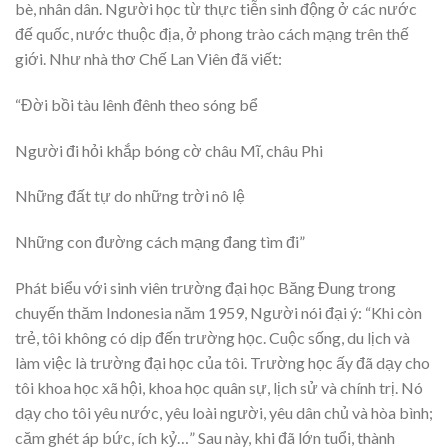
bè, nhân dân. Người học từ thực tiễn sinh động ở các nước
đế quốc, nước thuộc địa, ở phong trào cách mạng trên thế
giới. Như nhà thơ Chế Lan Viên đã viết:
“Đời bồi tàu lênh đênh theo sóng bể
Người đi hỏi khắp bóng cờ châu Mĩ, châu Phi
Những đất tự do những trời nô lệ
Những con đường cách mạng đang tìm đi”
Phát biểu với sinh viên trường đại học Băng Đung trong
chuyến thăm Indonesia năm 1959, Người nói đại ý: “Khi còn
trẻ, tôi không có dịp đến trường học. Cuộc sống, du lịch và
làm việc là trường đại học của tôi. Trường học ấy đã dạy cho
tôi khoa học xã hội, khoa học quân sự, lịch sử và chính trị. Nó
dạy cho tôi yêu nước, yêu loài người, yêu dân chủ và hòa bình;
căm ghét áp bức, ích kỷ…” Sau này, khi đã lớn tuổi, thành