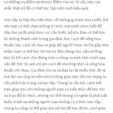
có những ưu điểm và nhược điểm của nó. Vì vậy, hãy cân
nhắc thật kỹ để có thể học tập một cách hiệu quả.
Học tập là tiếp thu kiến thức về những gì mình chưa biết, thế
nên bạn có thể chọn những tri thức mà mình chưa biết để
tiếp thu và đó phải thực sự cần thiết, bổ ích. Bạn có thể học
từ những thành viên trong gia đình, học cách để sống hòa
thuận; học cách sẻ chia và giúp đỡ người khác khi họ gặp khó
khăn; bạn có thể học từ mẹ sự đảm đang, học nấu nướng;
học từ bố cách chịu đựng kiên cường và bình tĩnh vượt qua
vấn đề; học từ anh chị em cách để nhường nhịn và sống hòa
thuận với nhau. Gia đình cho ta và dạy ta rất nhiều thứ, đó là
mái ấm và cũng là một môi trường giáo dục tốt mà chúng ta
cần phải trân trọng và học tập. Chúng ta cần học cách kết
bạn, giao lưu với những người bạn có kiến thức để học hỏi
và trao đổi tri thức, nhưng nói thế không có nghĩa là phải bắt
buộc tránh xa những người bạn không có ý thức học tập,
chúng ta cũng có thể giao lưu với họ để học được cách giao