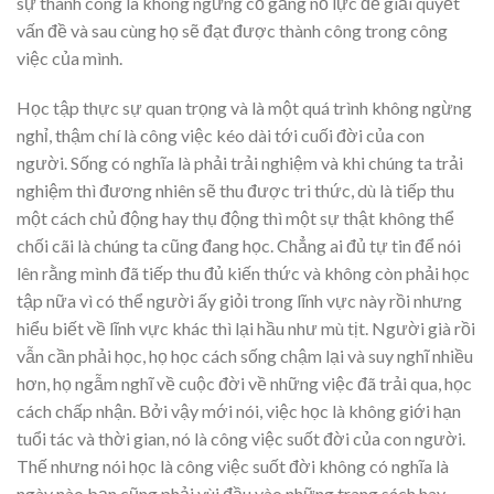
sự thành công là không ngừng cố gắng nỗ lực để giải quyết
vấn đề và sau cùng họ sẽ đạt được thành công trong công
việc của mình.
Học tập thực sự quan trọng và là một quá trình không ngừng
nghỉ, thậm chí là công việc kéo dài tới cuối đời của con
người. Sống có nghĩa là phải trải nghiệm và khi chúng ta trải
nghiệm thì đương nhiên sẽ thu được tri thức, dù là tiếp thu
một cách chủ động hay thụ động thì một sự thật không thể
chối cãi là chúng ta cũng đang học. Chẳng ai đủ tự tin để nói
lên rằng mình đã tiếp thu đủ kiến thức và không còn phải học
tập nữa vì có thể người ấy giỏi trong lĩnh vực này rồi nhưng
hiểu biết về lĩnh vực khác thì lại hầu như mù tịt. Người già rồi
vẫn cần phải học, họ học cách sống chậm lại và suy nghĩ nhiều
hơn, họ ngẫm nghĩ về cuộc đời về những việc đã trải qua, học
cách chấp nhận. Bởi vậy mới nói, việc học là không giới hạn
tuổi tác và thời gian, nó là công việc suốt đời của con người.
Thế nhưng nói học là công việc suốt đời không có nghĩa là
ngày nào bạn cũng phải vùi đầu vào những trang sách hay