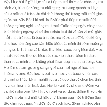
Vậy Học hỏi là gì? Học hỏi là tiếp thu tri thức của nhân loại từ
sách vở, từ cuộc sống, từ những người xung quanh ta. Học
hỏi là một quá trình lâu dài chứ không thể trong một thời gian
ngắn bởi vậy Bác Hồ nói đó là việc phải tiếp tục suốt đời,
không ngừng nghỉ, không mệt mỏi. Cuộc sống ngày càng phát
triển không ngừng và tri thức nhân loại thì vô tận và mỗi giây
mỗi phút trôi qua là bao tri thức mới được ra đời, nếu không
chịu học hỏi nâng cao tầm hiểu biết của mình thì sớm muộn gì
cũng sẽ bị tụt hậu và bị đào thải khỏi cuộc sống hiện đại. Học
phải đi đôi với hỏi để hiểu sâu sắc kiến thức, biến tri thức
thành của mình chứ không phải là sự tiếp nhận thụ động. Bác
Hồ là một tấm gương sáng ngời của một người học hỏi
không ngừng. Bác học ngoại ngữ, học viết báo, nghiên cứu
chủ nghĩa Mác-Lênin, nghiên cứu và tiếp thu có chọn lọc tinh
hoa văn hóa nhân loại, đặc biệt là văn hóa phương Đông và
văn hóa phương Tây. Người biết và sử dụng thông thạo trên
mười ngoại ngữ nhờ tự học chứ không qua một trường đào
tạo chính quy nào. Người học ở sách báo, đồng nghiệp, bạn