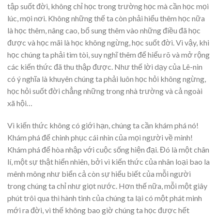
tập suốt đời, không chỉ học trong trường học mà cần học mọi
lúc, mọi nơi. Không những thế ta còn phải hiểu thêm học nữa
là học thêm, nâng cao, bổ sung thêm vào những điều đã học
được và học mãi là học không ngừng, học suốt đời. Vì vậy, khi
học chúng ta phải tìm tòi, suy nghĩ thêm để hiểu rõ và mở rộng
các kiến thức đã thu thập được. Như thế lời dạy của Lê-nin
có ý nghĩa là khuyên chúng ta phải luôn học hỏi không ngừng,
học hỏi suốt đời chẳng những trong nhà trường và cả ngoài
xã hội…
Vì kiến thức không có giới hạn, chúng ta cần khám phá nó!
Khám phá để chinh phục cái nhìn của mọi người về mình!
Khám phá để hòa nhập với cuộc sống hiện đại. Đó là một chân
lí, một sự thật hiển nhiên, bởi vì kiến thức của nhân loại bao la
mênh mông như biển cả còn sự hiểu biết của mỗi người
trong chúng ta chỉ như giọt nước. Hơn thế nữa, mỗi một giây
phút trôi qua thì hành tinh của chúng ta lại có một phát minh
mới ra đời, vì thế không bao giờ chúng ta học được hết