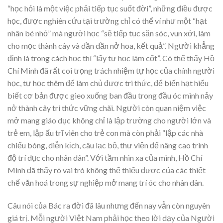
“học hỏi là một việc phải tiếp tục suốt đời”, những điều được
học, được nghiên cứu tại trường chỉ có thể ví như một “hạt
nhân bé nhỏ” mà người học “sẽ tiếp tục săn sóc, vun xới, làm
cho mọc thành cây và dần dần nở hoa, kết quả”. Người khẳng
định là trong cách học thì “lấy tự học làm cốt”. Có thể thấy Hồ
Chí Minh đã rất coi trọng trách nhiệm tự học của chính người
học, tự học thêm để làm chủ được tri thức, để biến hạt hiểu
biết cơ bản được gieo xuống ban đầu trong đầu óc mình nảy
nở thành cây tri thức vững chãi. Người còn quan niệm việc
mở mang giáo dục không chỉ là lập trường cho người lớn và
trẻ em, lập ấu trĩ viên cho trẻ con mà còn phải “lập các nhà
chiếu bóng, diễn kịch, câu lạc bộ, thư viện để nâng cao trình
độ trí dục cho nhân dân”. Với tầm nhìn xa của mình, Hồ Chí
Minh đã thấy rõ vai trò không thể thiếu được của các thiết
chế văn hoá trong sự nghiệp mở mang trí óc cho nhân dân.
Câu nói của Bác ra đời đã lâu nhưng đến nay vẫn còn nguyên
giá trị. Mỗi người Việt Nam phải học theo lời dạy của Người