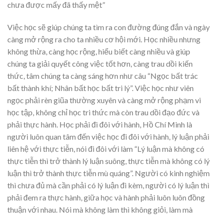
chưa được mấy đã thấy mệt”
Việc học sẽ giúp chúng ta tìm ra con đường đúng đắn và ngày
càng mở rộng ra cho ta nhiều cơ hội mới. Học nhiều nhưng
không thừa, càng học rộng, hiểu biết càng nhiều và giúp
chúng ta giải quyết công việc tốt hơn, càng trau dồi kiến
thức, tâm chúng ta càng sáng hơn như câu “Ngọc bất trác
bất thành khí; Nhân bất học bất tri lý”. Việc học như viên
ngọc phải rèn giũa thường xuyên và càng mở rộng phạm vi
học tập, không chỉ học tri thức mà còn trau dồi đạo đức và
phải thực hành. Học phải đi đôi với hành, Hồ Chí Minh là
người luôn quan tâm đến việc học đi đôi với hành, lý luận phải
liên hệ với thực tiễn, nói đi đôi với làm “Lý luận mà không có
thực tiễn thì trở thành lý luận suông, thực tiễn mà không có lý
luận thì trở thành thực tiễn mù quáng”. Người có kinh nghiệm
thì chưa đủ mà cần phải có lý luận đi kèm, người có lý luận thì
phải đem ra thực hành, giữa học và hành phải luôn luôn đồng
thuận với nhau. Nói mà không làm thì không giỏi, làm mà