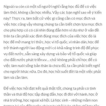
Ngoài ra còn có một số người nghĩ rằng học đủ để có việc
làm thôi, không cần học nhiều. Vậy các bạn nghĩ sao về ý kiến
này? Thực ra, làm bất cứ việc gì cũng cần có mục đích và
việc học cũng vậy nhưng chúng ta cần biết chọn lựa mục đích
cho phù hợp có có cái nhìn đúng đắn hơn ví dụ như ở vấn đề
trên ta cần phải xác định đúng mục đích của việc học đó là
học để mở mang tri thức, học vì tổ quốc, vì nhân dân, học để
trở thành người lao động mới có khả năng trình độ để phục
vụ đất nước, sẵn sàng xây dựng và bảo vệ tổ quốc và giúp
cho đất nước phát triển.v.v… chứ không phải chỉ học để có
việc làm nuôi sống bản thân là chưa đủ, ta cần phải biết nghĩ
cho người khác nữa. Do đó, học hỏi suốt đời là một việc phải
làm và cần làm.
Để việc học hỏi đạt kết quả thật tốt, chúng ta phải có tinh
thần và thái độ học tập đúng đắn, học đi đôi với hành, học ở
nhà trường, học ngoài xã hội. Là học sinh – những mầm non
tương lai của đất nước chúng ta phải luôn chăm chỉ học tập