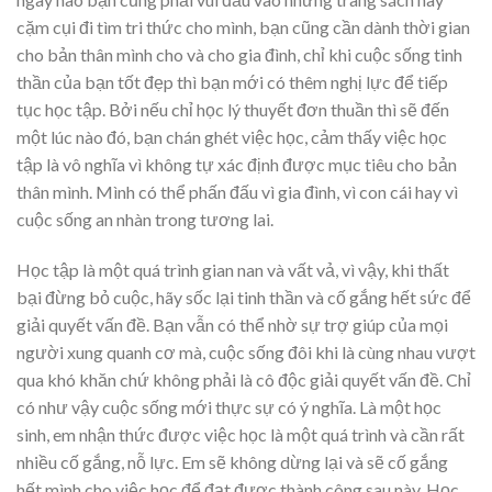
cặm cụi đi tìm tri thức cho mình, bạn cũng cần dành thời gian
cho bản thân mình cho và cho gia đình, chỉ khi cuộc sống tinh
thần của bạn tốt đẹp thì bạn mới có thêm nghị lực để tiếp
tục học tập. Bởi nếu chỉ học lý thuyết đơn thuần thì sẽ đến
một lúc nào đó, bạn chán ghét việc học, cảm thấy việc học
tập là vô nghĩa vì không tự xác định được mục tiêu cho bản
thân mình. Mình có thể phấn đấu vì gia đình, vì con cái hay vì
cuộc sống an nhàn trong tương lai.
Học tập là một quá trình gian nan và vất vả, vì vậy, khi thất
bại đừng bỏ cuộc, hãy sốc lại tinh thần và cố gắng hết sức để
giải quyết vấn đề. Bạn vẫn có thể nhờ sự trợ giúp của mọi
người xung quanh cơ mà, cuộc sống đôi khi là cùng nhau vượt
qua khó khăn chứ không phải là cô độc giải quyết vấn đề. Chỉ
có như vậy cuộc sống mới thực sự có ý nghĩa. Là một học
sinh, em nhận thức được việc học là một quá trình và cần rất
nhiều cố gắng, nỗ lực. Em sẽ không dừng lại và sẽ cố gắng
hết mình cho việc học để đạt được thành công sau này. Học