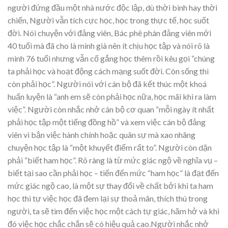
người đứng đầu một nhà nước độc lập, dù thời bình hay thời
chiến, Người vẫn tích cực học, học trong thực tế, học suốt
đời. Nói chuyện với đảng viên, Bác phê phán đảng viên mới
40 tuổi mà đã cho là mình già nên ít chịu học tập và nói rõ là
mình 76 tuổi nhưng vẫn cố gắng học thêm rồi kêu gọi “chúng
ta phải học và hoạt động cách mạng suốt đời. Còn sống thì
còn phải học”. Người nói với cán bộ đã kết thúc một khoá
huấn luyện là “anh em sẽ còn phải học nữa, học mãi khi ra làm
việc”. Người còn nhắc nhở cán bộ cơ quan “mỗi ngày ít nhất
phải học tập một tiếng đồng hồ” và xem việc cán bộ đảng
viên vì bận việc hành chính hoặc quân sự mà xao nhãng
chuyện học tập là “một khuyết điểm rất to”. Người còn dặn
phải “biết ham học”. Rõ ràng là từ mức giác ngộ về nghĩa vụ –
biết tại sao cần phải học – tiến đến mức “ham học” là đạt đến
mức giác ngộ cao, là một sự thay đổi về chất bởi khi ta ham
học thì tự việc học đã đem lại sự thoả mãn, thích thú trong
người, ta sẽ tìm đến việc học một cách tự giác, hăm hở và khi
đó việc học chắc chắn sẽ có hiệu quả cao.Người nhắc nhở