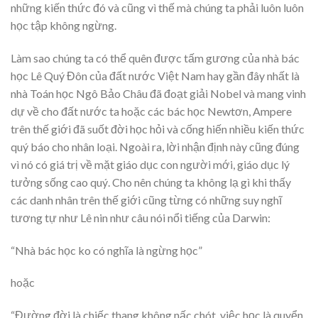
những kiến thức đó và cũng vì thế mà chúng ta phải luôn luôn
học tập không ngừng.
Làm sao chúng ta có thể quên được tấm gương của nhà bác
học Lê Quý Đôn của đất nước Việt Nam hay gần đây nhất là
nhà Toán học Ngô Bảo Châu đã đoạt giải Nobel và mang vinh
dự về cho đất nước ta hoặc các bác học Newtơn, Ampere
trên thế giới đã suốt đời học hỏi và cống hiến nhiều kiến thức
quý báo cho nhân loại. Ngoài ra, lời nhận định này cũng đúng
vì nó có giá trị về mặt giáo dục con người mới, giáo dục lý
tưởng sống cao quý. Cho nên chúng ta không lạ gì khi thấy
các danh nhân trên thế giới cũng từng có những suy nghĩ
tương tự như Lê nin như câu nói nổi tiếng của Darwin:
“Nhà bác học ko có nghĩa là ngừng học”
hoặc
“Đường đời là chiếc thang không nấc chót, việc học là quyển