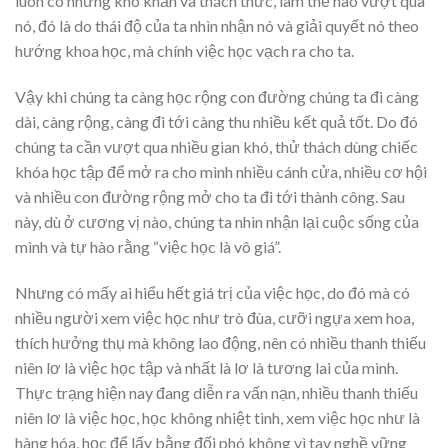
luôn có những khó khăn và thách thức, làm thế nào vượt qua
nó, đó là do thái độ của ta nhìn nhận nó và giải quyết nó theo
hướng khoa học, mà chính việc học vạch ra cho ta.
Vậy khi chúng ta càng học rộng con đường chúng ta đi càng
dài, càng rộng, càng đi tới càng thu nhiều kết quả tốt. Do đó
chúng ta cần vượt qua nhiều gian khó, thử thách dùng chiếc
khóa học tập để mở ra cho mình nhiều cánh cửa, nhiều cơ hội
và nhiều con đường rộng mở cho ta đi tới thành công. Sau
này, dù ở cương vị nào, chúng ta nhìn nhận lại cuộc sống của
mình và tự hào rằng “việc học là vô giá”.
Nhưng có mấy ai hiểu hết giá trị của việc học, do đó mà có
nhiều người xem việc học như trò đùa, cưỡi ngựa xem hoa,
thích hưởng thụ mà không lao động, nên có nhiều thanh thiếu
niên lơ là việc học tập và nhất là lơ là tương lai của mình.
Thực trạng hiện nay đang diễn ra vấn nạn, nhiều thanh thiếu
niên lơ là việc học, học không nhiệt tình, xem việc học như là
hàng hóa, học để lấy bằng đối phó không vì tay nghề vững