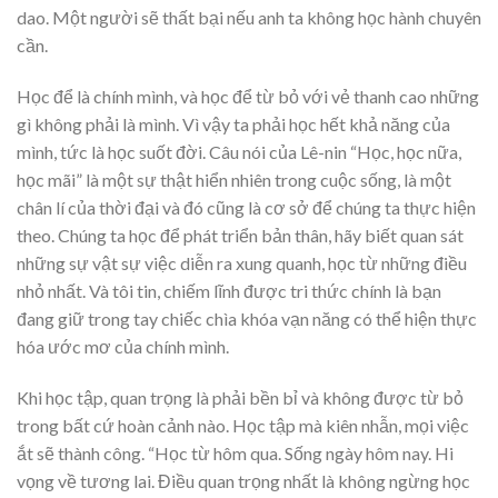
dao. Một người sẽ thất bại nếu anh ta không học hành chuyên
cần.
Học để là chính mình, và học để từ bỏ với vẻ thanh cao những
gì không phải là mình. Vì vậy ta phải học hết khả năng của
mình, tức là học suốt đời. Câu nói của Lê-nin “Học, học nữa,
học mãi” là một sự thật hiển nhiên trong cuộc sống, là một
chân lí của thời đại và đó cũng là cơ sở để chúng ta thực hiện
theo. Chúng ta học để phát triển bản thân, hãy biết quan sát
những sự vật sự việc diễn ra xung quanh, học từ những điều
nhỏ nhất. Và tôi tin, chiếm lĩnh được tri thức chính là bạn
đang giữ trong tay chiếc chìa khóa vạn năng có thể hiện thực
hóa ước mơ của chính mình.
Khi học tập, quan trọng là phải bền bỉ và không được từ bỏ
trong bất cứ hoàn cảnh nào. Học tập mà kiên nhẫn, mọi việc
ắt sẽ thành công. “Học từ hôm qua. Sống ngày hôm nay. Hi
vọng về tương lai. Điều quan trọng nhất là không ngừng học