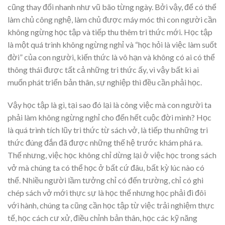
cũng thay đổi nhanh như vũ bão từng ngày. Bởi vậy, để có thể
làm chủ công nghệ, làm chủ được máy móc thì con người cần
không ngừng học tập và tiếp thu thêm tri thức mới. Học tập
là một quá trình không ngừng nghỉ và “học hỏi là việc làm suốt
đời” của con người, kiến thức là vô hạn và không có ai có thể
thông thái được tất cả những tri thức ấy, vì vậy bất kì ai
muốn phát triển bản thân, sự nghiệp thì đều cần phải học.
Vậy học tập là gì, tại sao đó lại là công việc mà con người ta
phải làm không ngừng nghỉ cho đến hết cuộc đời mình? Học
là quá trình tích lũy tri thức từ sách vở, là tiếp thu những tri
thức đúng đắn đã được những thế hệ trước khám phá ra.
Thế nhưng, việc học không chỉ dừng lại ở việc học trong sách
vở mà chúng ta có thể học ở bất cứ đâu, bất kỳ lúc nào có
thể. Nhiều người lầm tưởng chỉ có đến trường, chỉ có ghi
chép sách vở mới thực sự là học thế nhưng học phải đi đôi
với hành, chúng ta cũng cần học tập từ việc trải nghiệm thực
tế, học cách cư xử, điều chỉnh bản thân, học các kỹ năng