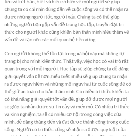
lưu và kết bạn, biết và hiểu rõ hơn về mọi người sẽ giúp
chúng ta có cái nhìn đúng đắn về cuộc sống và có thể nhận ra
được những người tốt, người xấu. Chúng ta có thể giúp
những người bạn gặp vấn đề trong học tập, truyền đạt tri
thức cho người khác cũng khiến bản thân mình hiểu thêm về
vấn đề và tạo nên các mối quan hệ bền vững.
Con người không thể tồn tại trong xã hội này mà không tự
trang bị cho mình kiến thức. Thật vậy, việc học có vai trò rất
quan trọng với mỗi người. Học tập sẽ giúp chúng ta dễ dàng
giải quyết vấn đề hơn, hiểu biết nhiều sẽ giúp chúng ta nhận
ra được nguy hiểm và những mối nguy hại từ cuộc sống để có
thể giữ an toàn cho bản thân mình. Có nhiều tri thức khiến ta
có khả năng giải quyết tốt vấn đề, giúp đỡ được mọi người
sẽ giúp ta nhận được sự tin cậy và mến mộ. Có nhiều tri thức
và kinh nghiệm, ta sẽ có nhiều cơ hội trong công việc của
mình, dễ dàng thăng tiến và đạt được thành công trong cuộc
sống. Người có tri thức cũng sẽ nhận ra được quy luật của