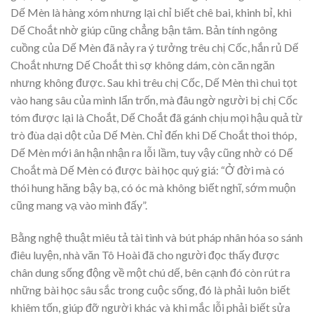
Dế Mèn là hàng xóm nhưng lại chỉ biết chê bai, khinh bỉ, khi
Dế Choắt nhờ giúp cũng chẳng bận tâm. Bản tính ngông
cuồng của Dế Mèn đã nảy ra ý tưởng trêu chị Cốc, hắn rủ Dế
Choắt nhưng Dế Choắt thì sợ không dám, còn căn ngăn
nhưng không được. Sau khi trêu chị Cốc, Dế Mèn thì chui tọt
vào hang sâu của mình lẩn trốn, mà đâu ngờ người bị chị Cốc
tóm được lại là Choắt, Dế Choắt đã gánh chịu mọi hậu quả từ
trò đùa dại dột của Dế Mèn. Chỉ đến khi Dế Choắt thoi thóp,
Dế Mèn mới ân hận nhận ra lỗi lầm, tuy vậy cũng nhờ có Dế
Choắt mà Dế Mèn có được bài học quý giá: “Ở đời mà có
thói hung hăng bậy bạ, có óc mà không biết nghĩ, sớm muộn
cũng mang vạ vào mình đấy”.
Bằng nghệ thuật miêu tả tài tình và bút pháp nhân hóa so sánh
điêu luyện, nhà văn Tô Hoài đã cho người đọc thấy được
chân dung sống động về một chú dế, bên cạnh đó còn rút ra
những bài học sâu sắc trong cuộc sống, đó là phải luôn biết
khiêm tốn, giúp đỡ người khác và khi mắc lỗi phải biết sửa