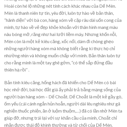
Hoài còn hé lộ những nét tính cách khác nhau của Dế Mèn.
Mèn là thanh niên tự tin, yêu đời, luôn tự hào về bản thân,
“hãnh diện” với bà con, hàng xóm về cặp râu dài uốn cong của
mình, tự hào về vẻ đẹp khỏe khoắn với thân hình mang màu
nâu bóng mỡ, răng như hai lưỡi liềm máy. Nhưng khốn nỗi,
Mèn còn là một kẻ kiêu căng, xốc nổi, dám đi chòng ghẹo
những người hàng xóm mà không biết rằng kì thực họ chỉ
nhường nhịn và không muốn chấp với mình. Bản thân luôn tự
cho rằng mình là một tay ghê gớm, “có thể sắp đứng đầu
thiên hạ rồi” .
Bản tính kiêu căng, hống hách đã khiến cho Dế Mèn có bài
học nhớ đời, bài học đắt giá ấy phải trả bằng mạng sống của
người bạn hàng xóm – Dế Choắt. Dế Choắt là một kẻ gầy gò,
ốm yếu (cái cánh ngắn hủn hoẳn, người dài lêu nghiêu như gã
nghiện thuốc phiện, ăn ở luộm thuộm,…) đã có lần nhờ Mèn ta
giúp đỡ, nhưng trái lại với sự khẩn cầu của mình, Choắt chỉ
nhận được thái độ khinh thường và từ chối của Dế Mèn.