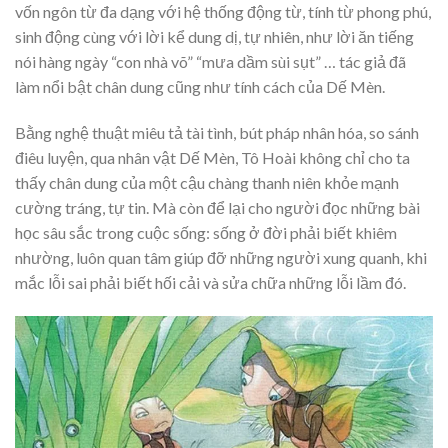
vốn ngôn từ đa dạng với hệ thống động từ, tính từ phong phú,
sinh động cùng với lời kể dung dị, tự nhiên, như lời ăn tiếng
nói hàng ngày “con nhà võ” “mưa dầm sùi sụt” … tác giả đã
làm nổi bật chân dung cũng như tính cách của Dế Mèn.
Bằng nghệ thuật miêu tả tài tình, bút pháp nhân hóa, so sánh
điêu luyện, qua nhân vật Dế Mèn, Tô Hoài không chỉ cho ta
thấy chân dung của một cậu chàng thanh niên khỏe mạnh
cường tráng, tự tin. Mà còn để lại cho người đọc những bài
học sâu sắc trong cuộc sống: sống ở đời phải biết khiêm
nhường, luôn quan tâm giúp đỡ những người xung quanh, khi
mắc lỗi sai phải biết hối cải và sửa chữa những lỗi lầm đó.