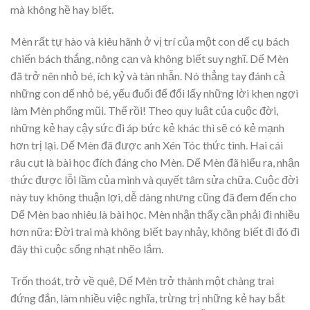
mà không hề hay biết.
Mèn rất tự hào và kiêu hãnh ở vị trí của một con dế cụ bách
chiến bách thắng, nông cạn và không biết suy nghĩ. Dế Mèn
đã trở nên nhỏ bé, ích kỷ và tàn nhẫn. Nó thẳng tay đánh cả
những con dế nhỏ bé, yếu đuối để đổi lấy những lời khen ngợi
làm Mèn phổng mũi. Thế rồi! Theo quy luật của cuộc đời,
những kẻ hay cậy sức đi áp bức kẻ khác thì sẽ có kẻ mạnh
hơn trị lại. Dế Mèn đã được anh Xén Tóc thức tình. Hai cái
râu cụt là bài học đích đáng cho Mèn. Dế Mèn đã hiểu ra, nhận
thức được lỗi lầm của mình và quyết tâm sửa chữa. Cuộc đời
này tuy không thuận lợi, dễ dàng nhưng cũng đã đem đến cho
Dế Mèn bao nhiêu là bài học. Mèn nhận thấy cần phải đi nhiều
hơn nữa: Đời trai mà không biết bay nhảy, không biết đi đó đi
đây thì cuộc sổng nhạt nhẽo lắm.
Trốn thoát, trở về quê, Dế Mèn trở thành một chàng trai
đứng đắn, làm nhiều việc nghĩa, trừng trị những kẻ hay bắt