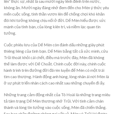
lên” thực sự, nhất là sau mười ngày lênh đênh trên nước,
không ăn. Mười ngày đáng nhớ đem đến cho Mèn ý thức yêu
mến cuộc sống, tinh thần vươn lên để chống chọi khó khăn
đôi khi tưởng không chịu nối ở đời. Dế Mèn hiểu được sức
mạnh của tình bạn, của lòng kiên trì, và niềm lạc quan tin
tưởng.
Cuộc phiêu lưu của Dế Mèn còn đánh dấu những giây phút
thiêng liêng của tình bạn. Dế Mèn bằng tất cả sức mình, cứu
Trũi thoát khỏi cái chết, điều mà trước đây, Mèn đã không
thể làm được với Dế Choắt. Chính cuộc đời này, chính cuộc
hành trình trên đường đời đã rèn luyện để Mèn có một trái
tim cao thượng. Hành động anh hùng, lòng nhân ái nơi Mèn là
ở sự phát triển nhân cách cao nhất sau những chuyến đi ấy.
Những trang cảm động nhất của Tô Hoài là những trang miêu
tả tâm trạng Dế Mèn thương nhớ Trũi. Với tình cảm chân
thành và lòng tin tưởng vào cuộc sống, Mèn đã chiến thắng.
Sau bao chặn đường chông gai vất vả, Mèn và Trũi lại được