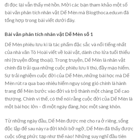
đi đọc lại vẫn thấy mê hồn. Mời các bạn tham khảo một số
bài văn phân tích nhân vật Dế Mèn mà Blogthoca.edu.vn đã
tổng hợp trong bài viết dưới đây.
Bài văn phân tích nhân vật Dế Mèn số 1
Dế Mèn phiêu lưu ki là tác phẩm đặc sắc và nổi tiếng nhất
của nhà văn Tô Hoài viết về loài vật, dành cho lứa tuổi thiếu
nhi (truyện đồng thoại). Trong truyện, Dế Mèn là nhân vật
chính đã trải qua những cuộc phiêu lưu lí thú, đầy mạo hiểm.
Sự trải nghiệm cuộc đời của Dế Mèn, những bài học mà Dế
Mèn rút ra qua bao nhiêu hiểm nguy sóng gió chính là hành
trang để Mèn bước vào đời và trỏ thành một chàng Dế cao
thượng. Chính vì thế, có thể nói rằng cuộc đời của Dế Mèn là
một bài học lớn – đi một ngày đàng, học một sàng khôn.
Từ những ngày đầu, Dế Mèn được mẹ cho ra ở riêng, sống
độc lập đế sau này ra đời khỏi bỡ ngỡ, Dế Mèn đã thấy được
cuộc sống phức tạp như thế nào! Những suy nghĩ đầu tiên