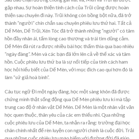
gặp nhau. Sự hoàn thiện tính cách của Trũi cũng được hoàn
thiện sau chuyên đi này. Trũi không còn bồng bột nữa, đã trở
thành “người” chín chắn sau chuyên phiêu lưu thứ hai. Tất cả
Dế Mèn, Dế Trũi, Xén Tóc đã trở thành những “người” có tâm
hồn đầy nhân ái, tấm lòng cao thượng và trái tim dũng cảm.
Dế Mèn đã rút ra được nhiều bài học thấm thìa qua bao nhiêu
“ngày đàng”. Mèn và các bạn đã lớn lên cả về thể xác và tâm
hồn. Cuộc phiêu lưu thứ ba là sự nối tiếp của tính cách ham
học hỏi hiểu biết của Dế Mèn, với mục đích cao quí hơn đó là
làm “sứ giả hoà bình”.
Câu tục ngữ Đi một ngày đàng, học một sàng khôn đã được
chứng minh thật sống động qua Dế Mèn phiêu lưu kí mà tập
trung cao độ ở nhân vật Dế Mèn. Dế Mèn là một nhân vật văn
học quen thuộc, thân yêu của các em thiếu nhi. Qua những
cuộc phiêu lưu của Dế Mèn, ta nhận ra rằng: trường đại học
chân chính nhất để rèn luyện con người chính là cuộc đời. Trải
qua những cuộc phiêu lưu mạo hiếm với đường đời đã giúp