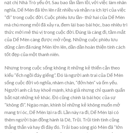
nạt chị Nhà Trò yếu ớt. Sau bao lần lầm lỗi, với việc làm nhân
nghĩa, Dế Mèn đã lớn lên rất nhiều và nhận ra ích lợi của việc
“đi” trong cuộc đời. Cuộc phiêu lưu lần- thứ hai của Dế Mèn
mà chú mong mỏi đã xảy ra, đem lại bao bài học, bao nhiêu tri
thức mới mẻ thú vị trong cuộc đời. Đúng là càng đi, tầm mắt
của Dế Mèn càng được mở rộng. Những cuộc phiêu lưu
dũng cảm đã náng Mèn lớn lên, dần dần hoàn thiện tính cách
tốt đẹp của một thanh niên.
Nhưng trong cuộc sống không ít những kẻ thiển cận theo
kiểu “ếch ngồi đáy giếng”. Đó là người anh trai của Dế Mèn
sống cuộc đời vô nghĩa, nhàm chán, “đớn hèn” và ốm yếu.
Người anh cả tuy khoẻ mạnh, khá giả nhưng chỉ quanh quẩn
bắt nạt những kẻ khác. Đó cũng chính là bài học của sự
“không đi”. Ngạo mạn, khinh bỉ những kẻ không muốn mở
mang trí óc, Dế Mèn lại ra đi. Lần này ra đi, Dế Mèn lại có
thêm người bạn đồng hành là Dê, Trũi. Trũi tính tình cũng
thẳng thắn và hay đi đây đó. Trải bao sóng gió Mèn đã “lớn