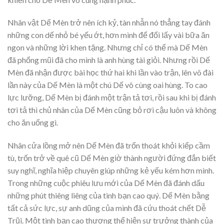
Nhân vật Dế Mèn trở nên ích kỷ, tàn nhẫn nó thẳng tay đánh
những con dế nhỏ bé yếu ớt, hơn mình để đổi lấy vài bữa ăn
ngon và những lời khen tặng. Nhưng chỉ có thể mà Dế Mèn
đã phổng mũi đã cho mình là anh hùng tài giỏi. Nhưng rồi Dế
Mèn đã nhận được bài học thứ hai khi lần vào trận, lên võ đài
lần này của Dế Mèn là một chú Dế vô cùng oai hùng. To cao
lực lưỡng, Dế Mèn bị đánh một trận tả tơi, rồi sau khi bị đánh
tơi tả thì chủ nhân của Dế Mèn cũng bỏ rơi cậu luôn và không
cho ăn uống gì.
Nhân cửa lồng mở nên Dế Mèn đã trốn thoát khỏi kiếp cầm
tù, trốn trở về quê cũ Dế Mèn giờ thành người đứng đắn biết
suy nghĩ, nghĩa hiệp chuyên giúp những kẻ yếu kém hơn mình.
Trong những cuộc phiêu lưu mới của Dế Mèn đã đánh dấu
những phút thiêng liêng của tình bạn cao quý. Dế Mèn bằng
tất cả sức lực, sự anh dũng của mình đã cứu thoát chết Dễ
Trũi. Một tình bạn cao thượng thể hiện sự trưởng thành của