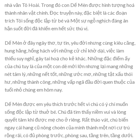
nhà văn Tô Hoài. Trong đó con Dế Mèn được hình tượng hoá
thành nhân vật chính. Đọc truyện này, đặc biệt là các đoạn
trích Tôi sống độc lập từ bé và Một sự ngỗ nghịch đáng ân
hận suốt đời đã khiến em hết sức thú vị.
Dế Mèn ở đây ngây thơ, tự tin, yêu đời nhưng cùng kiêu căng,
hung hăng, hống hách với những cử chỉ khờ dại, việc làm
thiếu suy nghĩ, gây tai hoạ cho kẻ khác. Những đặc điểm ấy
của chú tuy là của một con dê mới lớn nhưng lại mang những
nét tâm lý, những nết tốt, những ước mơ, những tật xấu thói
hư, những thành công, những vấp ngã đầu đời quen thuộc của
tuổi nhỏ chúng em hôm nay.
Dế Mèn được em yêu thích trước hết vì chú có ý chí muốn
sống độc lập từ thuở bé. Chú đã tìm thấy niềm vui và lòng
quyết tâm khi được mẹ cho ở riêng. Rất tháo vát, chú biến
ngay cái hang cũ nông choèn của mình thành một nơi cư trú
rộng rãi, có đủ phòng trước, phòng sau, tầng trên, tầng dưới.