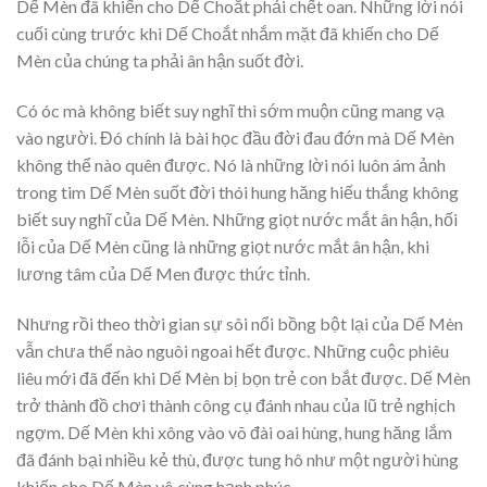
Dế Mèn đã khiến cho Dế Choắt phải chết oan. Những lời nói
cuối cùng trước khi Dế Choắt nhắm mặt đã khiến cho Dế
Mèn của chúng ta phải ân hận suốt đời.
Có óc mà không biết suy nghĩ thì sớm muộn cũng mang vạ
vào người. Đó chính là bài học đầu đời đau đớn mà Dế Mèn
không thể nào quên được. Nó là những lời nói luôn ám ảnh
trong tim Dế Mèn suốt đời thói hung hăng hiếu thắng không
biết suy nghĩ của Dế Mèn. Những giọt nước mắt ân hận, hối
lỗi của Dế Mèn cũng là những giọt nước mắt ân hận, khi
lương tâm của Dế Men được thức tỉnh.
Nhưng rồi theo thời gian sự sôi nổi bồng bột lại của Dế Mèn
vẫn chưa thể nào nguôi ngoai hết được. Những cuộc phiêu
liêu mới đã đến khi Dế Mèn bị bọn trẻ con bắt được. Dế Mèn
trở thành đồ chơi thành công cụ đánh nhau của lũ trẻ nghịch
ngợm. Dế Mèn khi xông vào võ đài oai hùng, hung hăng lắm
đã đánh bại nhiều kẻ thù, được tung hô như một người hùng
khiến cho Dế Mèn vô cùng hạnh phúc.