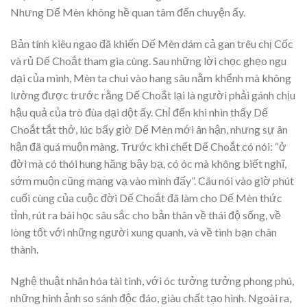
Nhưng Dế Mèn không hề quan tâm đến chuyện ấy.
Bản tính kiêu ngạo đã khiến Dế Mèn dám cả gan trêu chị Cốc
và rủ Dế Choắt tham gia cùng. Sau những lời chọc ghẹo ngu
dại của mình, Mèn ta chui vào hang sâu nằm khểnh mà không
lường được trước rằng Dế Choắt lại là người phải gánh chịu
hậu quả của trò đùa dại dột ấy. Chỉ đến khi nhìn thấy Dế
Choắt tắt thở, lúc bấy giờ Dế Mèn mới ân hận, nhưng sự ân
hận đã quá muộn màng. Trước khi chết Dế Choắt có nói: “ở
đời mà có thói hung hăng bậy bạ, có óc mà không biết nghĩ,
sớm muộn cũng mạng vạ vào mình đấy”. Câu nói vào giờ phút
cuối cùng của cuộc đời Dế Choắt đã làm cho Dế Mèn thức
tỉnh, rút ra bài học sâu sắc cho bản thân về thái độ sống, về
lòng tốt với những người xung quanh, và về tình bạn chân
thành.
Nghệ thuật nhân hóa tài tình, với óc tưởng tưởng phong phú,
những hình ảnh so sánh độc đáo, giàu chất tạo hình. Ngoài ra,