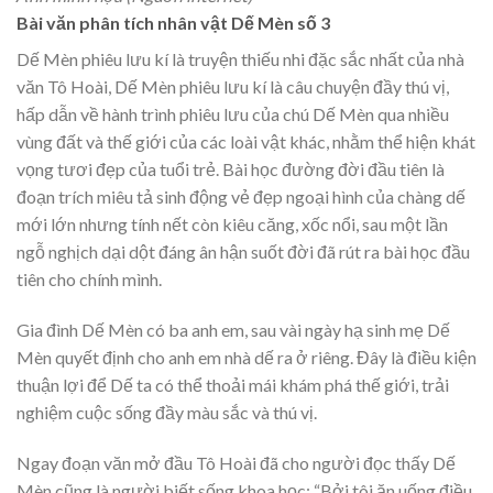
Bài văn phân tích nhân vật Dế Mèn số 3
Dế Mèn phiêu lưu kí là truyện thiếu nhi đặc sắc nhất của nhà
văn Tô Hoài, Dế Mèn phiêu lưu kí là câu chuyện đầy thú vị,
hấp dẫn về hành trình phiêu lưu của chú Dế Mèn qua nhiều
vùng đất và thế giới của các loài vật khác, nhằm thể hiện khát
vọng tươi đẹp của tuổi trẻ. Bài học đường đời đầu tiên là
đoạn trích miêu tả sinh động vẻ đẹp ngoại hình của chàng dế
mới lớn nhưng tính nết còn kiêu căng, xốc nổi, sau một lần
ngỗ nghịch dại dột đáng ân hận suốt đời đã rút ra bài học đầu
tiên cho chính mình.
Gia đình Dế Mèn có ba anh em, sau vài ngày hạ sinh mẹ Dế
Mèn quyết định cho anh em nhà dế ra ở riêng. Đây là điều kiện
thuận lợi để Dế ta có thể thoải mái khám phá thế giới, trải
nghiệm cuộc sống đầy màu sắc và thú vị.
Ngay đoạn văn mở đầu Tô Hoài đã cho người đọc thấy Dế
Mèn cũng là người biết sống khoa học: “Bởi tôi ăn uống điều