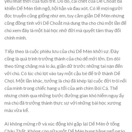
yếu nhất thời của tuổi trẻ. Do đó, cái chết của Dế Choắt đã
khiến Dế Mèn tỉnh ngộ, hội hận và đau xót. Có lẽ mọi người
đọc truyện cũng giống như em, tuy căm giận Dế Mèn nhưng
cũng đồng tình với Dế Choắt mà dung tha cho chú một lần để
chú xem đây là một bài học nhớ đời mà quyết tâm thay đổi
chính mình.
Tiếp theo là cuộc phiêu lưu của chú Dế Mèn khởi sự. Đây
cũng là quá trình trưởng thành của chú dế mới lớn. Em dõi
theo từng chặng mà lo âu, giận dữ trước những tai nạn đến
với chú. Có lúc chú lọt vào tay một cậu bé để trở thành Dế
Chọi. Một lần khác, tưởng là chú đã khép lại cuộc đời trôi nổi
của mình trong chiếc hang u tối của anh chim Bói Cá. Thế
nhưng chính qua những bước đường gian khó hiểm nguy ấy
mà chú đã trưởng thành thực sự với những bài học xương
máu vừa kể.
Ai không mừng rỡ và xúc động khi gặp lại Dế Mèn ở tổng
Châu Thất. Không còn nữa một Dế Mèn hung hăng ngổ ngáo.