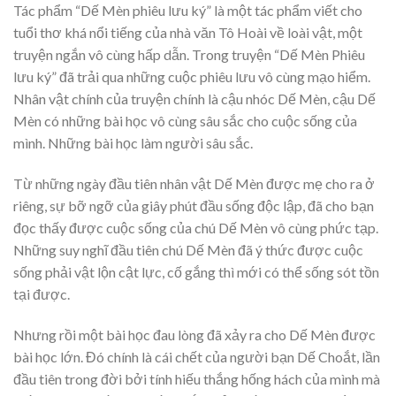
Tác phẩm “Dế Mèn phiêu lưu ký” là một tác phẩm viết cho
tuổi thơ khá nổi tiếng của nhà văn Tô Hoài về loài vật, một
truyện ngắn vô cùng hấp dẫn. Trong truyện “Dế Mèn Phiêu
lưu ký” đã trải qua những cuộc phiêu lưu vô cùng mạo hiểm.
Nhân vật chính của truyện chính là cậu nhóc Dế Mèn, cậu Dế
Mèn có những bài học vô cùng sâu sắc cho cuộc sống của
mình. Những bài học làm người sâu sắc.
Từ những ngày đầu tiên nhân vật Dế Mèn được mẹ cho ra ở
riêng, sự bỡ ngỡ của giây phút đầu sống độc lập, đã cho bạn
đọc thấy được cuộc sống của chú Dế Mèn vô cùng phức tạp.
Những suy nghĩ đầu tiên chú Dế Mèn đã ý thức được cuộc
sống phải vật lộn cật lực, cố gắng thì mới có thể sống sót tồn
tại được.
Nhưng rồi một bài học đau lòng đã xảy ra cho Dế Mèn được
bài học lớn. Đó chính là cái chết của người bạn Dế Choắt, lần
đầu tiên trong đời bởi tính hiếu thắng hống hách của mình mà