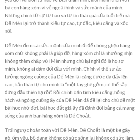
bà con hàng xóm vì vẻ ngoại hình và sức mạnh của mình.
Nhưng chính từ sự tự hào và tự tin thái quá của tuổi trẻ mà
Dế Mèn lại trở thành kiểu tự cao, tự đắc, kiêu căng và xốc
nổi.
Dế Mèn đem cái sức mạnh của mình đi để chòng ghẹo hàng
xóm chứ không phải là giúp đỡ, hàng xóm chỉ là nhường nhịn
không thèm chấp với Mèn nhưng chú lại nghĩ đó là họ sợ
mình, không ai dám đối đầu với mình. Chính vì thế sự ảo
tưởng ngông cuồng của Dế Mèn lại càng được đà đẩy lên
cao, bản thân tự cho mình là “một tay ghê gớm, có thể sắp
đứng đầu thiên hạ rồi”. Rồi chính bản tính kiêu căng, hống
hách và ngông cuồng ấy của Dế Mèn đã để lại cho chú dế một
bài học nhớ đời, bài học đắt giá ấy đã đánh đổi bằng cả mạng
sống của anh bạn hàng xóm là Dế Choắt.
Trái ngược hoàn toàn với Dế Mèn, Dế Choắt là một kẻ gầy
gò, ốm yếu, bộ dạng không có sức sống lại không có sức làm,