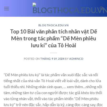
Skip
to
content
BLOGTHOCA.EDU.VN
Top 10 Bài văn phân tích nhân vật Dế
Mèn trong tác phẩm “Dế Mèn phiêu
lưu kí” của Tô Hoài
POSTED ON
THÁNG 9 19, 2024
BY
ADMINCD
“Dế Mèn phiêu lưu ký” là tác phẩm văn xuôi đặc sắc và nổi
tiếng nhất của nhà văn Tô Hoài viết về loài vật, dành cho lứa
tuổi thiếu nhi. Những nhân sinh quan,
… xem thêm…
những nội
tâm, những tâm tư của con người được tác giả khéo léo thổi
vào từng nhân vật, thổi vào tác phẩm khiến “Dế Mèn phiêu
lưu ký” trở nên đặc sắc, hấp dẫn lạ kỳ, càng đọc càng say, đọc