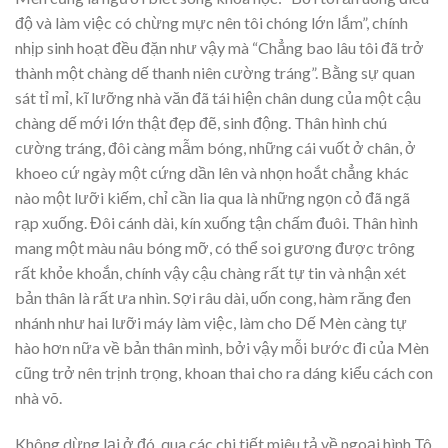
độ và làm việc có chừng mực nên tôi chóng lớn lắm”, chính
nhịp sinh hoạt đều đặn như vậy mà “Chẳng bao lâu tôi đã trở
thành một chàng dế thanh niên cường tráng”. Bằng sự quan
sát tỉ mỉ, kĩ lưỡng nhà văn đã tái hiện chân dung của một cậu
chàng dế mới lớn thật đẹp đẽ, sinh động. Thân hình chú
cường tráng, đôi càng mẫm bóng, những cái vuốt ở chân, ở
khoeo cứ ngày một cứng dần lên và nhọn hoắt chẳng khác
nào một lưỡi kiếm, chỉ cần lia qua là những ngọn cỏ đã ngã
rạp xuống. Đôi cánh dài, kín xuống tận chấm đuôi. Thân hình
mang một màu nâu bóng mỡ, có thể soi gương được trông
rất khỏe khoắn, chính vậy cậu chàng rất tự tin và nhận xét
bản thân là rất ưa nhìn. Sợi râu dài, uốn cong, hàm răng đen
nhánh như hai lưỡi máy làm việc, làm cho Dế Mèn càng tự
hào hơn nữa về bản thân mình, bởi vậy mỗi bước đi của Mèn
cũng trở nên trịnh trọng, khoan thai cho ra dáng kiểu cách con
nhà võ.
Không dừng lại ở đó, qua các chi tiết miêu tả về ngoại hình Tô