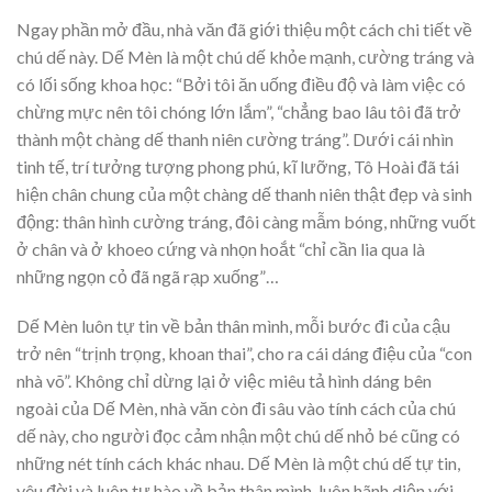
Ngay phần mở đầu, nhà văn đã giới thiệu một cách chi tiết về
chú dế này. Dế Mèn là một chú dế khỏe mạnh, cường tráng và
có lối sống khoa học: “Bởi tôi ăn uống điều độ và làm việc có
chừng mực nên tôi chóng lớn lắm”, “chẳng bao lâu tôi đã trở
thành một chàng dế thanh niên cường tráng”. Dưới cái nhìn
tinh tế, trí tưởng tượng phong phú, kĩ lưỡng, Tô Hoài đã tái
hiện chân chung của một chàng dế thanh niên thật đẹp và sinh
động: thân hình cường tráng, đôi càng mẫm bóng, những vuốt
ở chân và ở khoeo cứng và nhọn hoắt “chỉ cần lia qua là
những ngọn cỏ đã ngã rạp xuống”…
Dế Mèn luôn tự tin về bản thân mình, mỗi bước đi của cậu
trở nên “trịnh trọng, khoan thai”, cho ra cái dáng điệu của “con
nhà võ”. Không chỉ dừng lại ở việc miêu tả hình dáng bên
ngoài của Dế Mèn, nhà văn còn đi sâu vào tính cách của chú
dế này, cho người đọc cảm nhận một chú dế nhỏ bé cũng có
những nét tính cách khác nhau. Dế Mèn là một chú dế tự tin,
yêu đời và luôn tự hào về bản thân mình, luôn hãnh diện với