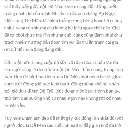
Chỉ thấy bấy giờ, một Dế Mèn khiêm cung, độ lượng, biết
trọng danh dự của mình. Khi ấy trước anh chàng Bọ Ngựa
kiêu căng, Dế Mèn đã chiến thắng trong tiếng hoan hô cuồng
nhiệt, vang rền nhưng chú không hề kiêu ngạo chút nào. Chú
đã từ chối chức thủ lĩnh nhưng cuối cùng cũng đành phải chịu
trách nhiệm hướng dẫn đoàn tìm nơi ẩn trú ẩn tránh cái giá
rét dữ dội mùa đông đang đến.
Đặc biệt hơn, trong cuộc đọ sức với đàn Châu Chấu Voi đã
làm ngời sáng lên hình ảnh một Dế Mèn thủy chung trong tình
bạn. Đẹp đẽ biết bao hình ảnh Dế Mèn một mình lặn lội giữa
cảnh trời đông: gió bấc lạnh buốt, đồng ruộng khô nẻ, khăn
gói gió đưa đi tìm Dế Trũi. Xúc động biết bao là tình bạn ấy,
thứ tình bạn sướng khổ có nhau, nguy nan không rời bỏ nhau
là như vậy.
Tuy nhiên, hình ảnh đẹp đẽ nhất gây xúc động lớn nhất đối với
người đọc là Dế Mèn sau cuộc phiêu lưu đầy gian khổ đã trở