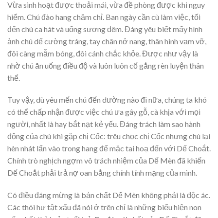
Vừa sinh hoạt được thoải mái, vừa đề phòng được khi nguy
hiểm. Chú đào hang chăm chỉ. Ban ngày cần cù làm việc, tối
đến chú ca hát và uống sương đêm. Đáng yêu biết mấy hình
ảnh chú dế cường tráng, tay chân nở nang, thân hình vạm vỡ,
đôi càng mẫm bóng, đôi cánh chắc khỏe. Được như vậy là
nhờ chú ăn uống điều độ và luôn luôn cố gắng rèn luyện thân
thể.
Tuy vậy, dù yêu mến chú đến dường nào đi nữa, chúng ta khó
có thể chấp nhận được việc chú ưa gây gỗ, cà khịa với mọi
người, nhất là hay bắt nạt kẻ yếu. Đáng trách làm sao hành
động của chú khi gặp chị Cốc: trêu chọc chị Cốc nhưng chú lại
hèn nhát lẩn vào trong hang để mặc tai hoạ đến với Dế Choắt.
Chính trò nghịch ngợm vô trách nhiệm của Dế Mèn đã khiến
Dế Choắt phải trả nợ oan bằng chính tính mạng của mình.
Có điều đáng mừng là bản chất Dế Mèn không phải là độc ác.
Các thói hư tật xấu đã nói ở trên chỉ là những biểu hiện non