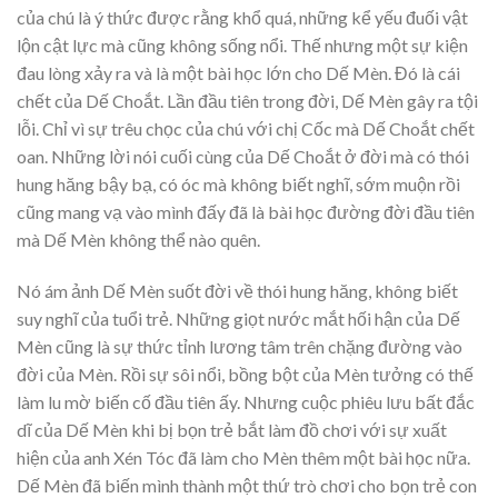
của chú là ý thức được rằng khổ quá, những kể yếu đuối vật
lộn cật lực mà cũng không sống nổi. Thế nhưng một sự kiện
đau lòng xảy ra và là một bài học lớn cho Dế Mèn. Đó là cái
chết của Dế Choắt. Lần đầu tiên trong đời, Dế Mèn gây ra tội
lỗi. Chỉ vì sự trêu chọc của chú với chị Cốc mà Dế Choắt chết
oan. Những lời nói cuối cùng của Dế Choắt ở đời mà có thói
hung hăng bậy bạ, có óc mà không biết nghĩ, sớm muộn rồi
cũng mang vạ vào mình đấy đã là bài học đường đời đầu tiên
mà Dế Mèn không thể nào quên.
Nó ám ảnh Dế Mèn suốt đời về thói hung hăng, không biết
suy nghĩ của tuổi trẻ. Những giọt nước mắt hối hận của Dế
Mèn cũng là sự thức tỉnh lương tâm trên chặng đường vào
đời của Mèn. Rồi sự sôi nổi, bồng bột của Mèn tưởng có thế
làm lu mờ biến cố đầu tiên ấy. Nhưng cuộc phiêu lưu bất đắc
dĩ của Dế Mèn khi bị bọn trẻ bắt làm đồ chơi với sự xuất
hiện của anh Xén Tóc đã làm cho Mèn thêm một bài học nữa.
Dế Mèn đã biến mình thành một thứ trò chơi cho bọn trẻ con