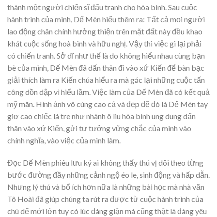
thành một người chiến sĩ đấu tranh cho hòa bình. Sau cuộc
hành trình của mình, Dế Mèn hiểu thêm ra: Tất cả mọi người
lao động chân chính hưởng thiện trên mặt đất này đều khao
khát cuộc sống hoà bình và hữu nghị. Vậy thì việc gì lại phải
có chiến tranh. Sở dĩ như thế là do không hiểu nhau cùng bạn
bè của mình, Dế Mèn đã dấn thân đi vào xứ Kiến để bàn bạc
giải thích làm ra Kiến chúa hiểu ra mà gác lại những cuộc tấn
công dồn dập vì hiểu lầm. Việc làm của Dế Mèn đã có kết quả
mỹ mãn. Hình ảnh vô cùng cao cả và đẹp đẽ đó là Dế Mèn tay
giơ cao chiếc lá tre như nhành ô liu hòa bình ung dung dấn
thân vào xứ Kiến, gửi tư tưởng vững chắc của mình vào
chính nghĩa, vào việc của mình làm.
Đọc Dế Mèn phiêu lưu ký ai không thấy thú vị dõi theo từng
bước đường đầy những cảnh ngộ éo le, sinh động và hấp dẫn.
Nhưng lý thú và bổ ích hơn nữa là những bài học mà nhà văn
Tô Hoài đã giúp chúng ta rút ra được từ cuộc hành trình của
chú dế mới lớn tuy có lúc đáng giận mà cũng thật là đáng yêu