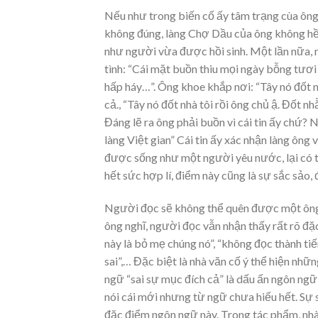
Nếu như trong biến cố ấy tâm trạng cùa ông H
không đúng, làng Chợ Dầu của ông không hề 
như người vừa được hồi sinh. Một lần nữa, nh
tình: “Cái mặt buồn thiu mọi ngày bỗng tươ
hấp háy…”. Ông khoe khắp nơi: “Tây nó đốt nh
cả., “Tây nó đốt nhà tôi rồi ông chủ ậ. Đốt nhẵ
Đáng lẽ ra ông phải buồn vì cái tin ấy chứ? 
làng Việt gian” Cái tin ấy xác nhận làng ông 
được sống như một người yêu nước, lại có 
hết sức hợp lí, điểm này cũng là sự sắc sảo,
Người đọc sẽ không thể quên được một ông Ha
ông nghĩ, người đọc vẫn nhận thấy rất rõ đ
này là bỏ mẹ chúng nó”, “không đọc thành t
sai”,… Đặc biệt là nhà văn cố ý thể hiện nh
ngữ “sai sự mục đích cả” là dấu ấn ngôn ng
nói cái mới nhưng từ ngữ chưa hiếu hết. Sự 
đặc điểm ngôn ngữ này. Trong tác phẩm, nhà v