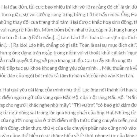
ai đau đớn, tủi cực bao nhiêu thì khi vỡ lẽ ra rằng đó chỉ là tin đ
theo giặc, sự vui sướng càng tưng bừng, hả hê bấy nhiêu. Ỏng Ha
ững thay đối cùa trạng thái tâm lí lại được khắc hoạ sinh động, t
i vui, rạng rỡ hẳn lên. Mồm bỏm bẻm nhai trầu, cặp mắt hung hung
à tôi rồi bác ạ Đốt nhẵn![…] Láo! Láo hết! Toàn là sai sự mục đích
n.[… ] Ra láo! Láo hết, chẳng có gì sất. Toàn là sai sự mục đích cả!”.
Nhưng ông đang tràn ngập trong niềm vui vì thoát khỏi cái ách “ng
vẫn nhất quyết đứng về phía kháng chiến. Cái tin ấy khiến ông lại
thể tiếp tục sự khoe khoang đáng yêu của mình,… Mâu thuẫn mà v
 độc đáo của ngòi bút miêu tả tâm lí nhân vật của nhà văn Kim Lân.
i quá yêu cái làng của mình như thế. Lúc ông nói thành lời hay k
ặc điểm ngôn ngữ của vùng quê Bắc Bộ, của một làng Bắc Bộ: “Nắ
iếng cho người khác nghe nhờ mấy”, “Thì vườn”, “có bao giờ dám đ
ững từ ngữ dùng sai trong lúc quá hưng phấn của ông Hai. Những từ
ữ của người nông dân ở thời điểm nhận thức đang chuyển biến, mu
sinh động, chân thực, thú vị của câu chuyện phẩn nào cũng nhờ vào
ăn cũng thể hiện rõ sự thông hiểu về lề thói, phong tục của làng 