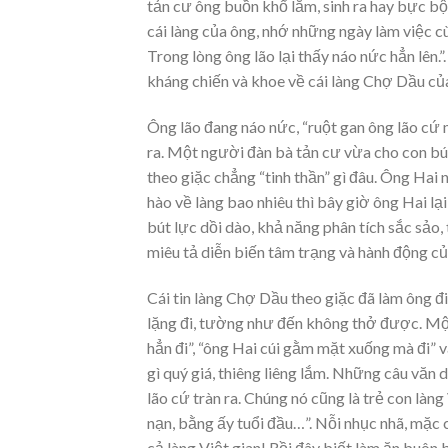
tản cư ông buồn khổ lắm, sinh ra hay bực bội,
cái làng của ông, nhớ những ngày làm việc cù
Trong lòng ông lão lại thấy náo nức hẳn lên.”.
kháng chiến và khoe về cái làng Chợ Dầu củ
Ông lão đang náo nức, “ruột gan ông lão cứ m
ra. Một người đàn bà tản cư vừa cho con bú
theo giặc chẳng “tinh thần” gì đâu. Ông Hai n
hào về làng bao nhiêu thì bây giờ ông Hai lạ
bút lực dồi dào, khả năng phân tích sắc sảo,
miêu tả diễn biến tâm trạng và hành động củ
Cái tin làng Chợ Dầu theo giặc đã làm ông đi
lặng đi, tường như đến không thở được. Một 
hẳn đi”, “ông Hai cúi gằm mặt xuống mà đi” 
gì quý giá, thiêng liêng lắm. Những câu văn 
lão cứ tràn ra. Chúng nó cũng là trẻ con làn
nạn, bằng ấy tuổi đầu…”. Nỗi nhục nhã, mặc 
cả làng Việt gian! Rồi đây biết làm ăn buôn 