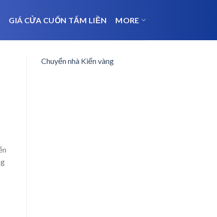
N
GIÁ CỬA CUỐN TẤM LIỀN
MORE
Chuyển nhà Kiến vàng
ến
ng