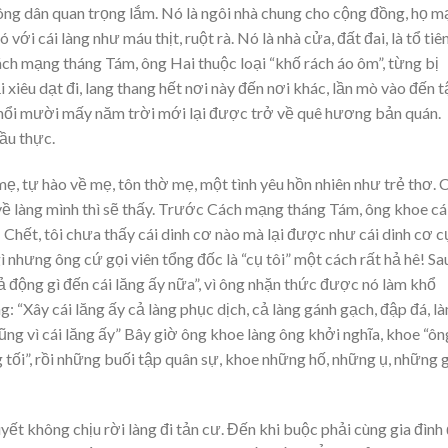
nông dân quan trọng lắm. Nó là ngôi nhà chung cho cộng đồng, họ m
i cái làng như máu thịt, ruột rà. Nó là nhà cửa, đất đai, là tổ tiên
ch mạng tháng Tám, ông Hai thuộc loại “khố rách áo ôm”, từng bị
 xiêu dạt đi, lang thang hết nơi này đến nơi khác, lần mò vào đến t
 nổi mười mấy năm trời mới lại được trở về quê hương bản quán.
ầu thực.
ẹ, tự hào về mẹ, tôn thờ mẹ, một tình yêu hồn nhiên như trẻ thơ. 
về làng mình thì sẽ thấy. Trước Cách mạng tháng Tám, ông khoe cá
 Chết, tôi chưa thấy cái dinh cơ nào mà lại được như cái dinh cơ c
ì nhưng ông cứ gọi viên tổng đốc là “cụ tôi” một cách rất hả hê! Sa
 động gì đến cái lăng ấy nữa”, vì ông nhặn thức được nó làm khổ
g: “Xây cái lăng ấy cả làng phục dịch, cả làng gánh gạch, đập đá, l
cũng vì cái lăng ấy” Bây giờ ông khoe làng ông khởi nghĩa, khoe “ôn
 tối”, rồi những buối tập quân sự, khoe những hố, những ụ, những 
ết không chịu rời làng đi tản cư. Đến khi buộc phải cùng gia đình 