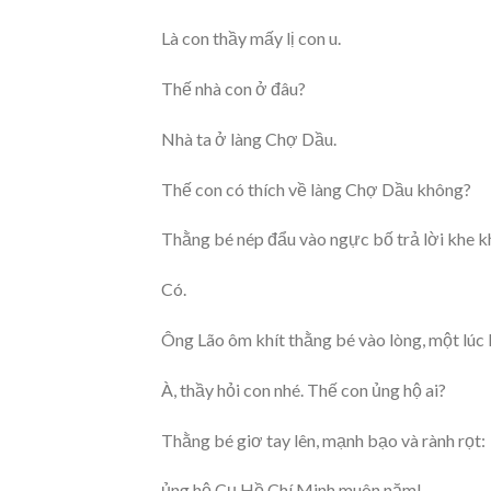
Là con thầy mấy lị con u.
Thế nhà con ở đâu?
Nhà ta ở làng Chợ Dầu.
Thế con có thích về làng Chợ Dầu không?
Thằng bé nép đẩu vào ngực bố trả lời khe k
Có.
Ông Lão ôm khít thằng bé vào lòng, một lúc lâ
À, thầy hỏi con nhé. Thế con ủng hộ ai?
Thằng bé giơ tay lên, mạnh bạo và rành rọt:
ủng hộ Cụ Hồ Chí Minh muôn năm!