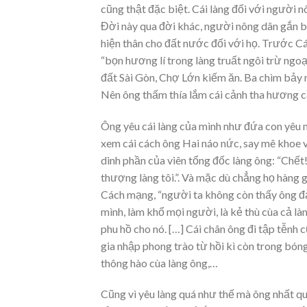
cũng thật đặc biệt. Cái làng đối với người 
Đời này qua đời khác, người nông dân gắn bó vớ
hiện thân cho đất nước đối với họ. Trước Cá
“bọn hương lí trong làng truất ngôi trừ ngoại
đất Sài Gòn, Chợ Lớn kiếm ăn. Ba chìm bảy
Nên ông thấm thía lắm cái cảnh tha hương c
Ông yêu cái làng của mình như đứa con yêu m
xem cái cách ông Hai náo nức, say mê khoe 
dinh phần của viên tổng đốc làng ông: “Chết!
thượng làng tôi.”. Và mặc dù chẳng họ hàng g
Cách mạng, “người ta không còn thấy ông đả
mình, làm khổ mọi người, là kẻ thù cùa cả làn
phu hồ cho nó. […] Cái chân ông đi tập tễnh 
gia nhập phong trào từ hồi kì còn trong bóng
thông hào cùa làng ông,…
Cũng vì yêu làng quá như thế mà ông nhất quy