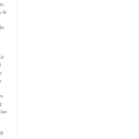
ạc.
, là
ận
Cứ
i
ụ
u
àm
g
giao
đi