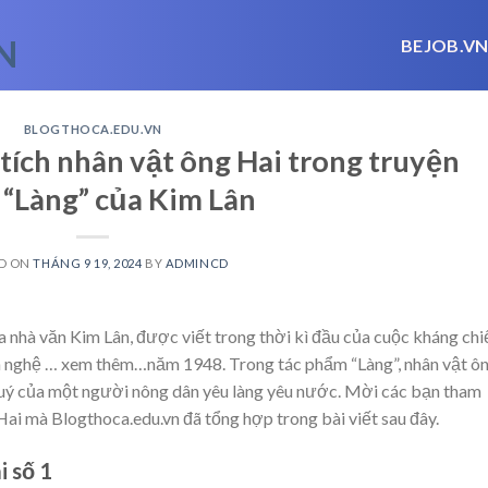
BEJOB.V
BLOGTHOCA.EDU.VN
tích nhân vật ông Hai trong truyện
 “Làng” của Kim Lân
D ON
THÁNG 9 19, 2024
BY
ADMINCD
a nhà văn Kim Lân, được viết trong thời kì đầu của cuộc kháng chi
n nghệ
… xem thêm…
năm 1948. Trong tác phẩm “Làng”, nhân vật ô
quý của một người nông dân yêu làng yêu nước. Mời các bạn tham
Hai mà Blogthoca.edu.vn đã tổng hợp trong bài viết sau đây.
i số 1