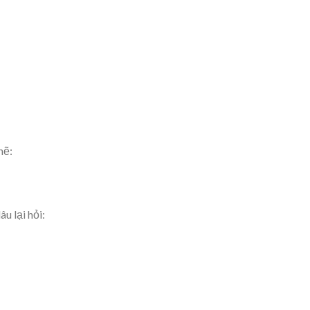
hẽ:
u lại hỏi: