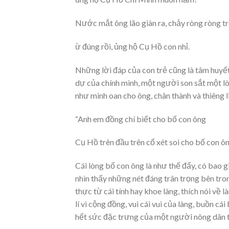
Nước mắt ông lão giàn ra, chảy ròng ròng trê
ừ đúng rồi, ủng hộ Cụ Hồ con nhỉ.
Những lời đáp của con trẻ cũng là tâm huyết
dự của chính mình, một người son sắt một lò
như minh oan cho ông, chân thành và thiêng li
“Anh em đồng chí biết cho bố con ông
Cụ Hồ trên đầu trên cổ xét soi cho bố con ôn
Cái lòng bố con ông là như thế đấy, có bao 
nhìn thấy những nét đáng trân trọng bên tro
thực từ cái tính hay khoe làng, thích nói về
lí vì cộng đồng, vui cái vui của làng, buồn c
hết sức đặc trư­ng của một người nông dân tủ