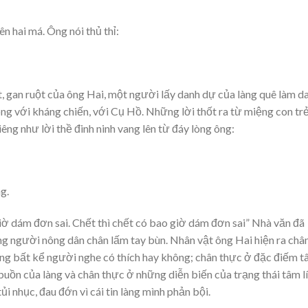
n hai má. Ông nói thủ thỉ:
, gan ruột của ông Hai, một người lấy danh dự của làng quê làm d
ng với kháng chiến, với Cụ Hồ. Những lời thốt ra từ miệng con tr
êng như lời thề đinh ninh vang lên từ đáy lòng ông:
g.
giờ dám đơn sai. Chết thì chết có bao giờ dám đơn sai” Nhà văn đã
ng người nông dân chân lấm tay bùn. Nhân vật ông Hai hiện ra châ
 làng bất kể người nghe có thích hay không; chân thực ở đặc điếm 
ái buồn của làng và chân thực ở những diễn biến của trạng thái tâm lí
i nhục, đau đớn vì cái tin làng mình phản bội.