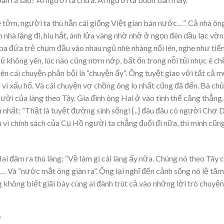
 tởm, người ta thù hằn cái giống Việt gian bán nước…”. Cả nhà ôn
nhà lặng đi, hiu hắt, ánh lửa vàng nhờ nhờ ở ngọn đèn dầu lạc vờn
a ba đứa trẻ chụm đầu vào nhau ngủ nhẹ nhàng nổi lên, nghe như tiế
ủ không yên, lúc nào cũng nơm nớp, bất ổn trong nỗi tủi nhục ê ch
ên cái chuyện phản bội là “chuyện ấy”. Ông tuyệt giao với tất cả m
ì xấu hổ. Và cái chuyện vợ chồng ông lo nhất cũng đã đến. Bà chủ
người của làng theo Tây. Gia đình ông Hai ở vào tình thế căng thẳng.
 nhất: “Thật là tuyệt đường sinh sống! [..] đâu đâu có người Chợ 
 vì chính sách của Cụ Hồ người ta chẳng đuổi đi nữa, thì mình cũn
Hai đâm ra thù làng: “Về làm gì cái làng ấy nữa. Chúng nó theo Tây 
ồ… Và “nước mắt ông giàn ra”. Ông lại nghĩ đến cảnh sống nô lệ tăm
g không biết giãi bày cùng ai đành trút cả vào những lời trò chuyện
?