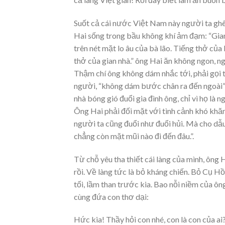
Suốt cả cái nước Việt Nam này người ta ghê
Hai sống trong bầu không khí ảm đạm: “Gian 
trên nét mặt lo âu của bà lão. Tiếng thở củ
thở của gian nhà.” ông Hai ăn không ngon, ng
Thậm chí ông không dám nhắc tới, phải gọi t
người, “không dám bước chân ra đến ngoài” v
nhà bóng gió đuổi gia đình ông, chỉ vì họ là 
Ông Hai phải đối mặt với tình cảnh khó khăn
người ta cũng đuổi như đuổi hủi. Mà cho dẫu
chẳng còn mặt mũi nào đi đến đâu.”.
Từ chỗ yêu tha thiết cái làng của mình, ông 
rồi. Về làng tức là bỏ kháng chiến. Bỏ Cụ H
tối, lầm than trước kia. Bao nỗi niềm của ôn
cùng đứa con thơ dại:
Hức kia! Thầy hỏi con nhé, con là con của ai