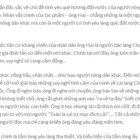
gắn đặc sắc về chủ đề tình yêu quê hương đất nước của người nôn
. Nhân vật chính của tác phẩm – ông Hai – chẳng những là một ng
nông dân khác mà còn là một người có tình yêu làng quê, đất nước
uộc tản cư kháng chiến của nhân dân ông Hai là người dân làng Ch
ia đình tản cư đến một nơi khác. Chính tại nơi đây ông luôn trăn
cảm, suy nghĩ vô cùng cảm động…
phác, nồng hậu, chân chất… như bao người nông dân khác. Đến nơ
 cởi mở giãi bày những suy nghĩ tình cảm của mình về cái làng C
ộc. Ông đi nghe báo, ông đi nghe nói chuyện, ông bàn tán về những
không biết chữ, ông rất ghét những anh nào “ra vẻ ta đây” biết c
 người khác còn biết. Ông ít học nhưng lại rất thích nói chữ, đi đ
g nói to với mọi người: “Toàn là sai sự mục đích cả!”…. Tất cả nhữ
 người đọc mà chỉ càng khiến ông đáng yêu, đáng mến hơn.
chính là tấm lòng yêu làng tha thiết. Và biểu hiện của tấm lòng ấy