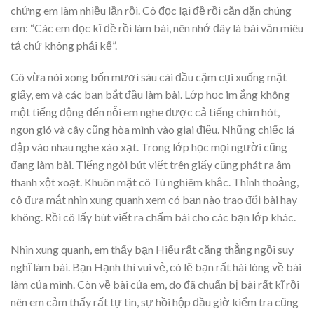
chứng em làm nhiều lần rồi. Cô đọc lại đề rồi căn dặn chúng
em: “Các em đọc kĩ đề rồi làm bài, nên nhớ đây là bài văn miêu
tả chứ không phải kể”.
Cô vừa nói xong bốn mươi sáu cái đầu cặm cụi xuống mặt
giấy, em và các bạn bắt đầu làm bài. Lớp học im ắng không
một tiếng động đến nỗi em nghe được cả tiếng chim hót,
ngọn gió và cây cũng hòa mình vào giai điệu. Những chiếc lá
đập vào nhau nghe xào xạt. Trong lớp học mọi người cũng
đang làm bài. Tiếng ngòi bút viết trên giấy cũng phát ra âm
thanh xột xoạt. Khuôn mặt cô Tú nghiêm khắc. Thỉnh thoảng,
cô đưa mắt nhìn xung quanh xem có bạn nào trao đổi bài hay
không. Rồi cô lấy bút viết ra chấm bài cho các bạn lớp khác.
Nhìn xung quanh, em thấy bạn Hiếu rất căng thẳng ngồi suy
nghĩ làm bài. Bạn Hạnh thì vui vẻ, có lẽ bạn rất hài lòng về bài
làm của mình. Còn về bài của em, do đã chuẩn bị bài rất kĩ rồi
nên em cảm thấy rất tự tin, sự hồi hộp đầu giờ kiểm tra cũng