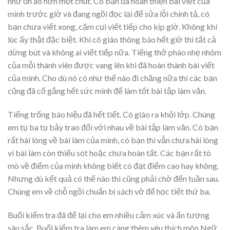
như ồn ào hơn một chút. Có bạn đã hoàn thiện bài viết của
mình trước giờ và đang ngồi đọc lại để sửa lỗi chính tả, có
bạn chưa viết xong, cặm cụi viết tiếp cho kịp giờ. Không khí
lúc ấy thật đặc biệt. Khi cô giáo thông báo hết giờ thì tất cả
dừng bút và không ai viết tiếp nữa. Tiếng thở phào nhẹ nhõm
của mỗi thành viên được vang lên khi đã hoàn thành bài viết
của mình. Cho dù nó có như thế nào đi chăng nữa thì các bạn
cũng đã cố gắng hết sức mình để làm tốt bài tập làm văn.
Tiếng trống báo hiệu đã hết tiết. Cô giáo ra khỏi lớp. Chúng
em tụ ba tụ bảy trao đổi với nhau về bài tập làm văn. Có bạn
rất hài lòng về bài làm của mình, có bạn thì vẫn chưa hài lòng
vì bài làm còn thiếu sót hoặc chưa hoàn tất. Các bạn rất tò
mò về điểm của mình không biết có đạt điểm cao hay không.
Nhưng dù kết quả có thế nào thì cũng phải chờ đến tuần sau.
Chúng em về chỗ ngồi chuẩn bị sách vở để học tiết thứ ba.
Buổi kiểm tra đã để lại cho em nhiều cảm xúc và ấn tượng
sâu sắc. Buổi kiểm tra làm em càng thêm yêu thích môn Ngữ