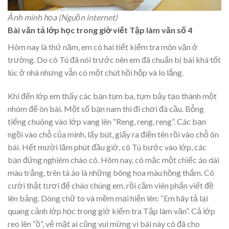
Ảnh minh họa (Nguồn internet)
Bài văn tả lớp học trong giờ viết Tập làm văn số 4
Hôm nay là thứ năm, em có hai tiết kiểm tra môn văn ở
trường. Do cô Tú đã nói trước nên em đã chuẩn bị bài khá tốt
lúc ở nhà nhưng vẫn có một chút hồi hộp và lo lắng.
Khi đến lớp em thấy các bạn tụm ba, tụm bảy tạo thành một
nhóm để ôn bài. Một số bạn nam thì đi chơi đá cầu. Bỗng
tiếng chuông vào lớp vang lên “Reng, reng, reng”. Các bạn
ngồi vào chỗ của mình, lấy bút, giấy ra điền tên rồi vào chỗ ôn
bài. Hết mười lăm phút đầu giờ, cô Tú bước vào lớp, các
bạn đứng nghiêm chào cô. Hôm nay, cô mặc một chiếc áo dài
màu trắng, trên tà áo là những bông hoa màu hồng thắm. Cô
cười thật tươi để chào chúng em, rồi cầm viên phấn viết đề
lên bảng. Dòng chữ to và mềm mại hiện lên: “Em hãy tả lại
quang cảnh lớp học trong giờ kiểm tra Tập làm văn”. Cả lớp
reo lên “ồ”, vẻ mặt ai cũng vui mừng vì bài này cô đã cho