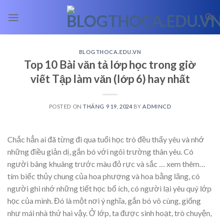
Skip
to
content
BLOGTHOCA.EDU.VN
Top 10 Bài văn tả lớp học trong giờ
viết Tập làm văn (lớp 6) hay nhất
POSTED ON
THÁNG 9 19, 2024
BY
ADMINCD
Chắc hẳn ai đã từng đi qua tuổi học trò đều thấy yêu và nhớ
những điều giản dị, gắn bó với ngôi trường thân yêu. Có
người bâng khuâng trước màu đỏ rực và sắc
… xem thêm…
tím biếc thủy chung của hoa phượng và hoa bằng lăng, có
người ghi nhớ những tiết học bổ ích, có người lại yêu quý lớp
học của mình. Đó là một nơi ý nghĩa, gắn bó vô cùng, giống
như mái nhà thứ hai vậy. Ở lớp, ta được sinh hoạt, trò chuyện,