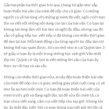
Gần hai phần ba thời gian trôi qua, chúng tôi gần như sắp
hoàn thiện bài văn của mình để nộp cho cô giáo. Có những
người có vẻ hài lòng với những gì mình đã viết, ngồi cười tùm
tỉm và viết nốt những nội dung còn lại của bài văn. Có bạn lại
không hài lòng lắm với bài làm và ngồi lắc đầu, nhưng sau đó
vẫn cố gắng tiếp tục viết tiếp vì đã không còn nhiều thời gian
để làm lại bài. Mỗi hành động của từng người lúc đấy làm tôi
không thể nào quên được, tôi còn nhớ như in cái Quỳnh làm 3
tờ giấy vì bạn ấy là một trong những học sinh giỏi Văn nhất
lớp tôi. Quỳnh cứ lấy bút là viết những lời văn của bạn ấy
thực sự rất hay và sâu sắc.
Không còn nhiều thời gian nữa, ai nấy đều hoàn thiện bài văn
của mình để nộp cho cô giáo, những giây phút cuối cùng có vẻ
như ồn ào hơn một chút. Có bạn đã hoàn thiện bài viết của
mình trước giờ và đang ngồi đọc lại để sửa lỗi chính tả, có
bạn chưa viết xong, cặm cụi viết tiếp cho kịp giờ. Không khí
lúc ấy thật đặc biệt. Khi cô giáo thông báo hết giờ thì tất cả