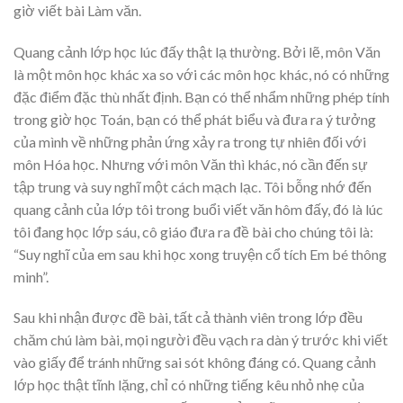
giờ viết bài Làm văn.
Quang cảnh lớp học lúc đấy thật lạ thường. Bởi lẽ, môn Văn
là một môn học khác xa so với các môn học khác, nó có những
đặc điểm đặc thù nhất định. Bạn có thể nhẩm những phép tính
trong giờ học Toán, bạn có thể phát biểu và đưa ra ý tưởng
của mình về những phản ứng xảy ra trong tự nhiên đối với
môn Hóa học. Nhưng với môn Văn thì khác, nó cần đến sự
tập trung và suy nghĩ một cách mạch lạc. Tôi bỗng nhớ đến
quang cảnh của lớp tôi trong buổi viết văn hôm đấy, đó là lúc
tôi đang học lớp sáu, cô giáo đưa ra đề bài cho chúng tôi là:
“Suy nghĩ của em sau khi học xong truyện cổ tích Em bé thông
minh”.
Sau khi nhận được đề bài, tất cả thành viên trong lớp đều
chăm chú làm bài, mọi người đều vạch ra dàn ý trước khi viết
vào giấy để tránh những sai sót không đáng có. Quang cảnh
lớp học thật tĩnh lặng, chỉ có những tiếng kêu nhỏ nhẹ của