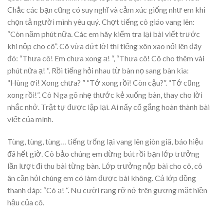
Chắc các bạn cũng có suy nghĩ và cảm xúc giống như em khi
chọn tả người mình yêu quý. Chợt tiếng cô giáo vang lên:
“Còn năm phút nữa. Các em hãy kiểm tra lại bài viết trước
khi nộp cho cô”. Cô vừa dứt lời thì tiếng xôn xao nổi lên đây
đó: “Thưa cô! Em chưa xong ạ! “, “Thưa cô! Cô cho thêm vài
phút nữa ạ! “. Rồi tiếng hỏi nhau từ bàn nọ sang bàn kia:
“Hùng ơi! Xong chưa? ” “Tớ xong rồi! Còn cậu?”. “Tớ cũng
xong rồi!”. Cô Nga gõ nhẹ thước kẻ xuống bàn, thay cho lời
nhắc nhở. Trật tự được lập lại. Ai nấy cố gắng hoàn thành bài
viết của mình.
Tùng, tùng, tùng… tiếng trống lại vang lên giòn giã, báo hiệu
đã hết giờ. Cô bảo chúng em dừng bút rồi bạn lớp trưởng
lần lượt đi thu bài từng bàn. Lớp trưởng nộp bài cho cô, cô
ân cần hỏi chúng em có làm được bài không. Cả lớp đồng
thanh đáp: “Có ạ! “. Nụ cười rạng rỡ nở trên gương mặt hiền
hậu của cô.