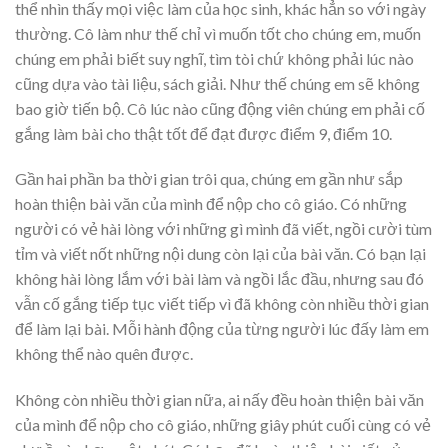
thể nhìn thấy mọi việc làm của học sinh, khác hẳn so với ngày
thường. Cô làm như thế chỉ vì muốn tốt cho chúng em, muốn
chúng em phải biết suy nghĩ, tìm tòi chứ không phải lúc nào
cũng dựa vào tài liệu, sách giải. Như thế chúng em sẽ không
bao giờ tiến bộ. Cô lúc nào cũng động viên chúng em phải cố
gắng làm bài cho thật tốt để đạt được điểm 9, điểm 10.
Gần hai phần ba thời gian trôi qua, chúng em gần như sắp
hoàn thiện bài văn của mình để nộp cho cô giáo. Có những
người có vẻ hài lòng với những gì mình đã viết, ngồi cười tùm
tỉm và viết nốt những nội dung còn lại của bài văn. Có bạn lại
không hài lòng lắm với bài làm và ngồi lắc đầu, nhưng sau đó
vẫn cố gắng tiếp tục viết tiếp vì đã không còn nhiều thời gian
để làm lại bài. Mỗi hành động của từng người lúc đấy làm em
không thể nào quên được.
Không còn nhiều thời gian nữa, ai nấy đều hoàn thiện bài văn
của mình để nộp cho cô giáo, những giây phút cuối cùng có vẻ