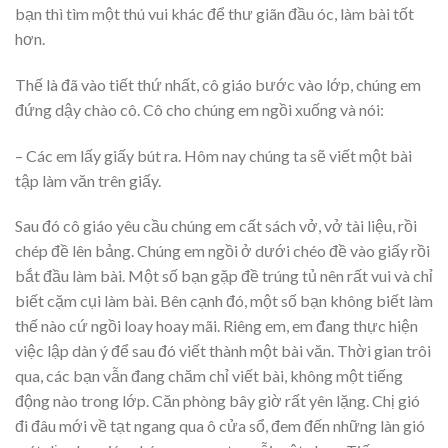
bạn thì tìm một thú vui khác để thư giãn đầu óc, làm bài tốt
hơn.
Thế là đã vào tiết thứ nhất, cô giáo bước vào lớp, chúng em
đứng dậy chào cô. Cô cho chúng em ngồi xuống và nói:
– Các em lấy giấy bút ra. Hôm nay chúng ta sẽ viết một bài
tập làm văn trên giấy.
Sau đó cô giáo yêu cầu chúng em cất sách vở, vở tài liệu, rồi
chép đề lên bảng. Chúng em ngồi ở dưới chéo đề vào giấy rồi
bắt đầu làm bài. Một số bạn gặp đề trúng tủ nên rất vui và chỉ
biết cặm cụi làm bài. Bên cạnh đó, một số bạn không biết làm
thế nào cứ ngồi loay hoay mãi. Riêng em, em đang thực hiện
việc lập dàn ý để sau đó viết thành một bài văn. Thời gian trôi
qua, các bạn vẫn đang chăm chỉ viết bài, không một tiếng
động nào trong lớp. Căn phòng bây giờ rất yên lặng. Chị gió
đi đâu mới về tạt ngang qua ô cửa sổ, đem đến những làn gió