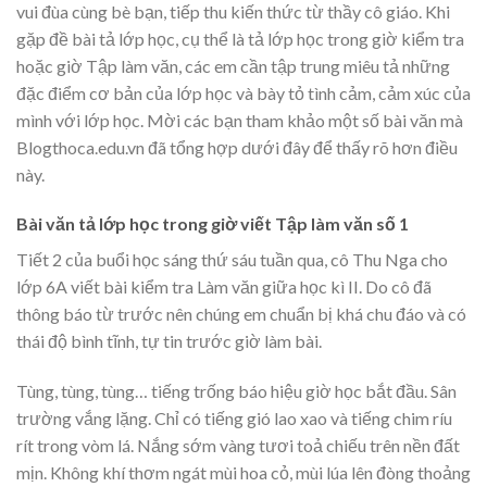
vui đùa cùng bè bạn, tiếp thu kiến thức từ thầy cô giáo. Khi
gặp đề bài tả lớp học, cụ thể là tả lớp học trong giờ kiểm tra
hoặc giờ Tập làm văn, các em cần tập trung miêu tả những
đặc điểm cơ bản của lớp học và bày tỏ tình cảm, cảm xúc của
mình với lớp học. Mời các bạn tham khảo một số bài văn mà
Blogthoca.edu.vn đã tổng hợp dưới đây để thấy rõ hơn điều
này.
Bài văn tả lớp học trong giờ viết Tập làm văn số 1
Tiết 2 của buổi học sáng thứ sáu tuần qua, cô Thu Nga cho
lớp 6A viết bài kiểm tra Làm văn giữa học kì II. Do cô đã
thông báo từ trước nên chúng em chuẩn bị khá chu đáo và có
thái độ bình tĩnh, tự tin trước giờ làm bài.
Tùng, tùng, tùng… tiếng trống báo hiệu giờ học bắt đầu. Sân
trường vắng lặng. Chỉ có tiếng gió lao xao và tiếng chim ríu
rít trong vòm lá. Nắng sớm vàng tươi toả chiếu trên nền đất
mịn. Không khí thơm ngát mùi hoa cỏ, mùi lúa lên đòng thoảng