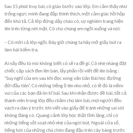
Sau 15 phút truy bài, cô giáo bước vào lớp. Em cảm thấy như
trống ngực mình đang đập thình thịch, một cảm giác hồi hộp
đến khó tả. Cả lớp đứng dậy chào cô, sự nghiêm trang hiện
lên trên từng nét mặt. Cô cho chúng em ngồi xuống và nói:
– Cô mời cả lớp ngồi. Bây giờ chúng ta hãy mở giấy bút ra
làm bài kiểm tra.
Ai nấy đều tò mò không biết cô sẽ ra đề gì. Cô nhẹ nhàng đặt
chiếc cặp sách đen lên bàn, lấy phấn rồi viết đề lên bảng :
“Suy nghĩ của em sau khi đọc xong văn bản Bài học đường
đời đầu tiên”. Có những tiếng ồ lên nho nhỏ, có lẽ đó là niềm
vui của các bạn đã ôn kĩ bài. Sau khi nhận được đề bài, tất cả
thành viên trong lớp đều chăm chú làm bài, mọi người đều
vạch ra dàn ý trước khi viết vào giấy để tránh những sai sót
không đáng có. Quang cảnh lớp học thật tĩnh lặng, chỉ có
những tiếng sột soạt nhỏ nhẹ của ngòi bút. Ngoài cửa sổ,
tiếng hót của những chú chim đang đậu trên cây bàng trước