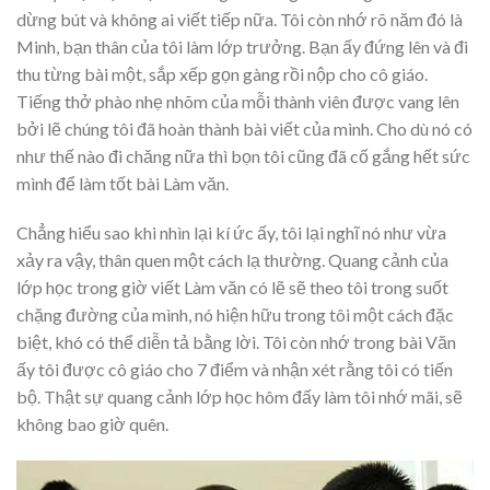
dừng bút và không ai viết tiếp nữa. Tôi còn nhớ rõ năm đó là
Minh, bạn thân của tôi làm lớp trưởng. Bạn ấy đứng lên và đi
thu từng bài một, sắp xếp gọn gàng rồi nộp cho cô giáo.
Tiếng thở phào nhẹ nhõm của mỗi thành viên được vang lên
bởi lẽ chúng tôi đã hoàn thành bài viết của mình. Cho dù nó có
như thế nào đi chăng nữa thì bọn tôi cũng đã cố gắng hết sức
mình để làm tốt bài Làm văn.
Chẳng hiểu sao khi nhìn lại kí ức ấy, tôi lại nghĩ nó như vừa
xảy ra vậy, thân quen một cách lạ thường. Quang cảnh của
lớp học trong giờ viết Làm văn có lẽ sẽ theo tôi trong suốt
chặng đường của mình, nó hiện hữu trong tôi một cách đặc
biệt, khó có thể diễn tả bằng lời. Tôi còn nhớ trong bài Văn
ấy tôi được cô giáo cho 7 điểm và nhận xét rằng tôi có tiến
bộ. Thật sự quang cảnh lớp học hôm đấy làm tôi nhớ mãi, sẽ
không bao giờ quên.