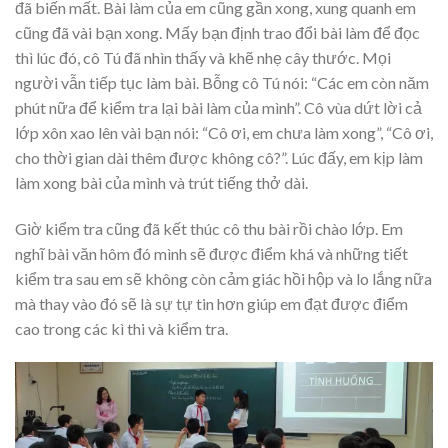
đã biến mất. Bài làm của em cũng gần xong, xung quanh em
cũng đã vài bạn xong. Mấy bạn định trao đổi bài làm để đọc
thì lúc đó, cô Tú đã nhìn thấy và khẽ nhẹ cây thước. Mọi
người vẫn tiếp tục làm bài. Bỗng cô Tú nói: “Các em còn năm
phút nữa để kiểm tra lại bài làm của mình”. Cô vùa dứt lời cả
lớp xôn xao lên vài bạn nói: “Cô ơi, em chưa làm xong”, “Cô ơi,
cho thời gian dài thêm được không cô?”. Lúc đấy, em kịp làm
làm xong bài của mình và trút tiếng thở dài.
Giờ kiểm tra cũng đã kết thúc cô thu bài rồi chào lớp. Em
nghĩ bài văn hôm đó mình sẽ được điểm khá và những tiết
kiểm tra sau em sẽ không còn cảm giác hồi hộp và lo lắng nữa
mà thay vào đó sẽ là sự tự tin hơn giúp em đạt được điểm
cao trong các kì thi và kiểm tra.