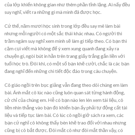
của lớp khiến không gian như thêm phần tĩnh lặng. Ai nấy đều
suy nghĩ, viết ra những gì mà mình đã được học.
Cứ thế, năm mươi học sinh trong lớp đều say mê làm bài
nhưng mỗi người có một sắc thái khác nhau. Có người thì
trầm ngâm suy nghĩ xem mình sẽ làm gì tiếp theo. Có bạn thì
cặm cụi viết mà không để ý xem xung quanh đang xảy ra
chuyện gì, ngòi bút in hằn trên trang giấy trắng gắn liền với
tuổi học trò. Đôi khi, có một số bạn khẽ cười, chắc là các bạn
đang nghĩ đến những chi tiết độc đáo trong câu chuyện.
Cô giáo ngồi trên bục giảng vẫn đang theo dõi chúng em làm
bài. Ánh mắt cô lúc nào cũng luôn quan sát từng hành động,
cử chỉ của chúng em. Hễ có bạn nào len lén xem tài liệu, cô
liền nhìn thẳng vào bạn đó khiến bạn ấy phải tự động cất tài
liệu và tiếp tục làm bài. Có lúc cô ngồi giở sách ra xem, các
bạn cứ nghĩ cô không thấy bèn khẽ trao đổi với nhau nhưng
cũng bị cô bắt được. Đôi mắt cô như đôi mắt thần vậy, có