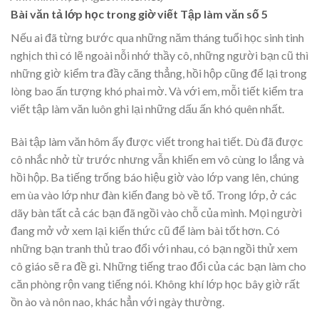
Bài văn tả lớp học trong giờ viết Tập làm văn số 5
Nếu ai đã từng bước qua những năm tháng tuổi học sinh tinh
nghịch thì có lẽ ngoài nỗi nhớ thầy cô, những người bạn cũ thì
những giờ kiểm tra đầy căng thẳng, hồi hộp cũng để lại trong
lòng bao ấn tượng khó phai mờ. Và với em, mỗi tiết kiểm tra
viết tập làm văn luôn ghi lại những dấu ấn khó quên nhất.
Bài tập làm văn hôm ấy được viết trong hai tiết. Dù đã được
cô nhắc nhở từ trước nhưng vẫn khiến em vô cùng lo lắng và
hồi hộp. Ba tiếng trống báo hiệu giờ vào lớp vang lên, chúng
em ùa vào lớp như đàn kiến đang bò về tổ. Trong lớp, ở các
dãy bàn tất cả các bạn đã ngồi vào chỗ của mình. Mọi người
đang mở vở xem lại kiến thức cũ để làm bài tốt hơn. Có
những bạn tranh thủ trao đổi với nhau, có bạn ngồi thử xem
cô giáo sẽ ra đề gì. Những tiếng trao đổi của các bạn làm cho
căn phòng rộn vang tiếng nói. Không khí lớp học bây giờ rất
ồn ào và nôn nao, khác hẳn với ngày thường.