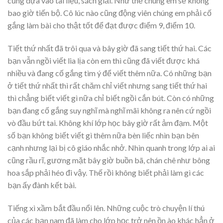
cũng dựa vào tài liệu, sách giải. Như thế chúng em sẽ không
bao giờ tiến bộ. Cô lúc nào cũng động viên chúng em phải cố
gắng làm bài cho thật tốt để đạt được điểm 9, điểm 10.
Tiết thứ nhất đã trôi qua và bây giờ đã sang tiết thứ hai. Các
bạn vẫn ngồi viết lia lịa còn em thì cũng đã viết được khá
nhiều và đang cố gắng tìm ý để viết thêm nữa. Có những bạn
ở tiết thứ nhất thì rất chăm chỉ viết nhưng sang tiết thứ hai
thì chẳng biết viết gì nữa chỉ biết ngồi cắn bút. Còn có những
bạn đang cố gắng suy nghĩ mà nghĩ mãi không ra nên cứ ngồi
vò đầu bứt tai. Không khí lớp học bây giờ rất ảm đạm. Một
số bạn không biết viết gì thêm nữa bèn liếc nhìn bạn bên
cạnh nhưng lại bị cô giáo nhắc nhở. Nhìn quanh trong lớp ai ai
cũng rầu rĩ, gương mặt bây giờ buồn bã, chán chê như bông
hoa sắp phải héo đi vậy. Thế rồi không biết phải làm gì các
bạn ấy đành kết bài.
Tiếng xì xầm bắt đầu nổi lên. Những cuộc trò chuyện lí thú
của các bạn nam đã làm cho lớp học trở nên ồn ào khác hẳn ở