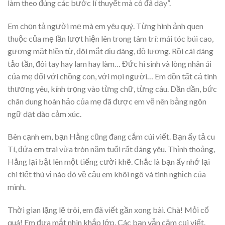
làm theo đúng các bước lí thuyết mà cô đã dạy”.
Em chọn tả người mẹ mà em yêu quý. Từng hình ảnh quen
thuộc của mẹ lần lượt hiện lên trong tâm trí: mái tóc búi cao,
gương mặt hiền từ, đôi mắt dịu dàng, độ lượng. Rồi cái dáng
tảo tần, đôi tay hay lam hay làm… Đức hi sinh và lòng nhân ái
của mẹ đối với chồng con, với mọi người… Em dồn tất cả tình
thương yêu, kính trọng vào từng chữ, từng câu. Dần dần, bức
chân dung hoàn hảo của mẹ đã được em vẽ nên bằng ngôn
ngữ dạt dào cảm xúc.
Bên cạnh em, bạn Hằng cũng đang cắm cúi viết. Bạn ấy tả cu
Tí, đứa em trai vừa tròn năm tuổi rất đáng yêu. Thỉnh thoảng,
Hằng lại bật lên một tiếng cười khẽ. Chắc là bạn ấy nhớ lại
chi tiết thú vị nào đó về cậu em khôi ngô và tinh nghịch của
mình.
Thời gian lặng lẽ trôi, em đã viết gần xong bài. Chà! Mỏi cổ
quá! Em đưa mắt nhìn khắp lớp. Các bạn vẫn cặm cụi viết.