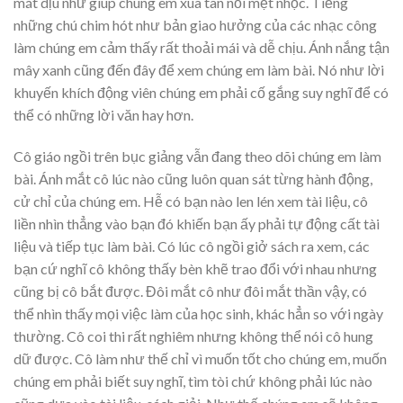
mát dịu như giúp chúng em xua tan nỗi mệt nhọc. Tiếng
những chú chim hót như bản giao hưởng của các nhạc công
làm chúng em cảm thấy rất thoải mái và dễ chịu. Ánh nắng tận
mây xanh cũng đến đây để xem chúng em làm bài. Nó như lời
khuyến khích động viên chúng em phải cố gắng suy nghĩ để có
thể có những lời văn hay hơn.
Cô giáo ngồi trên bục giảng vẫn đang theo dõi chúng em làm
bài. Ánh mắt cô lúc nào cũng luôn quan sát từng hành động,
cử chỉ của chúng em. Hễ có bạn nào len lén xem tài liệu, cô
liền nhìn thẳng vào bạn đó khiến bạn ấy phải tự động cất tài
liệu và tiếp tục làm bài. Có lúc cô ngồi giở sách ra xem, các
bạn cứ nghĩ cô không thấy bèn khẽ trao đổi với nhau nhưng
cũng bị cô bắt được. Đôi mắt cô như đôi mắt thần vậy, có
thể nhìn thấy mọi việc làm của học sinh, khác hẳn so với ngày
thường. Cô coi thi rất nghiêm nhưng không thể nói cô hung
dữ được. Cô làm như thế chỉ vì muốn tốt cho chúng em, muốn
chúng em phải biết suy nghĩ, tìm tòi chứ không phải lúc nào