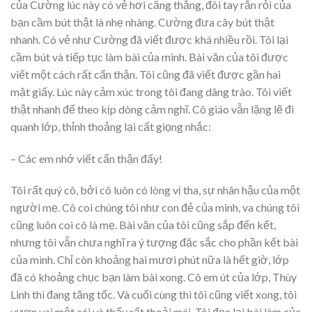
của Cường lúc này có vẻ hơi căng thẳng, đôi tay rắn rỏi của
bạn cầm bút thật là nhẹ nhàng. Cường đưa cây bút thật
nhanh. Có vẻ như Cường đã viết được khá nhiều rồi. Tôi lại
cầm bút và tiếp tục làm bài của mình. Bài văn của tôi được
viết một cách rất cẩn thận. Tôi cũng đã viết được gần hai
mặt giấy. Lúc này cảm xúc trong tôi đang dâng trào. Tôi viết
thật nhanh để theo kịp dòng cảm nghĩ. Cô giáo vẫn lặng lẽ đi
quanh lớp, thỉnh thoảng lại cất giọng nhắc:
– Các em nhớ viết cẩn thận đấy!
Tôi rất quý cô, bởi cô luôn có lòng vị tha, sự nhân hậu của một
người mẹ. Cô coi chúng tôi như con đẻ của mình, va chúng tôi
cũng luôn coi cô là mẹ. Bài văn của tôi cũng sắp đến kết,
nhưng tôi vẫn chưa nghĩ ra ý tượng đặc sắc cho phần kết bài
của mình. Chỉ còn khoảng hai mươi phút nữa là hết giờ, lớp
đã có khoảng chục bạn làm bài xong. Cô em út của lớp, Thùy
Linh thì đang tăng tốc. Và cuối cùng thì tôi cũng viết xong, tôi
vươn vai một cái và thẩy rất thoải mái. Tôi đọc lại bài làm của