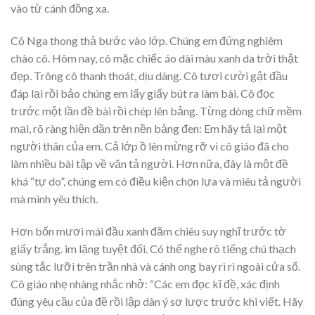
vào từ cánh đồng xa.
Cô Nga thong thả bước vào lớp. Chúng em đứng nghiêm
chào cô. Hôm nay, cô mặc chiếc áo dài màu xanh da trời thật
đẹp. Trông cô thanh thoát, dịu dàng. Cô tươi cười gật đầu
đáp lại rồi bảo chúng em lấy giấy bút ra làm bài. Cô đọc
trước một lần đề bài rồi chép lên bảng. Từng dòng chữ mềm
mại, rõ ràng hiện dần trên nền bảng đen: Em hãy tả lại một
người thân của em. Cả lớp ồ lên mừng rỡ vì cô giáo đã cho
làm nhiều bài tập về văn tả người. Hơn nữa, đây là một đề
khá “tự do”, chúng em có điều kiện chọn lựa và miêu tả người
mà mình yêu thích.
Hơn bốn mươi mái đầu xanh đăm chiêu suy nghĩ trước tờ
giấy trắng. im lặng tuyệt đối. Có thể nghe rõ tiếng chú thạch
sùng tắc lưỡi trên trần nhà và cánh ong bay rì rì ngoài cửa sổ.
Cô giáo nhẹ nhàng nhắc nhở: “Các em đọc kĩ đề, xác định
đúng yêu cầu của đề rồi lập dàn ý sơ lược trước khi viết. Hãy