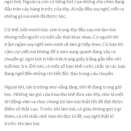
ngòi bút. Ngoài ra còn có tiếng hót của những chú chim đang
đậu trên cây bàng trước của lớp. Ai nấy đều suy nghĩ, viết ra
những gì mà mình đã được học.
Cứ thế, bốn mươi học sinh trong lớp đều say mê làm bài
nhưng mỗi người có một sắc thái khác nhau. Có người thì
trầm ngâm suy nghĩ xem mình sẽ làm gì tiếp theo. Có bạn thì
cặm cụi viết mà không để ý xem xung quanh đang xảy ra
chuyện gì, ngòi bút in hằn trên trang giấy trắng gắn liền với
tuổi học trò. Đôi khi, có một số bạn khẽ cười, chắc là các bạn
đang nghĩ đến những chi tiết độc đáo trong câu chuyện.
Ngoài khi, sân trường như vắng lặng, bởi lẽ đang trong giờ
học. Những làn gió của mùa thu khẽ đưa vào lớp, như là một
lời động viên và chúc chúng tôi làm bài thật tốt để đạt được
điểm số thật cao. Trước khi làm bài, cô giáo không gợi ý gì
thêm, cô chỉ nhắc nhở bọn tôi đọc kĩ đề, suy nghĩ thật kĩ
trước khi làm bài.