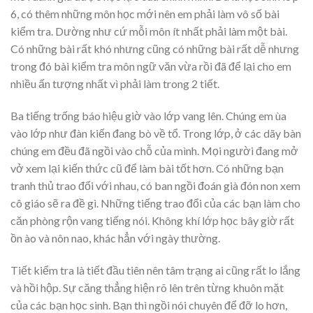
6, có thêm những môn học mới nên em phải làm vô số bài
kiểm tra. Dường như cứ mỗi môn ít nhất phải làm một bài.
Có những bài rất khó nhưng cũng có những bài rất dễ nhưng
trong đó bài kiểm tra môn ngữ văn vừa rồi đã để lại cho em
nhiều ấn tượng nhất vì phải làm trong 2 tiết.
Ba tiếng trống báo hiệu giờ vào lớp vang lên. Chúng em ùa
vào lớp như đàn kiến đang bò về tổ. Trong lớp, ở các dãy bàn
chúng em đều đã ngồi vào chỗ của mình. Mọi người đang mở
vở xem lại kiến thức cũ để làm bài tốt hơn. Có những bạn
tranh thủ trao đổi với nhau, có ban ngồi đoán già đón non xem
cô giáo sẽ ra đề gì. Những tiếng trao đổi của các bạn làm cho
căn phòng rộn vang tiếng nói. Không khí lớp học bây giờ rất
ồn ào và nôn nao, khác hẳn với ngày thường.
Tiết kiểm tra là tiết đầu tiên nên tâm trạng ai cũng rất lo lắng
và hồi hộp. Sự căng thẳng hiện rõ lên trên từng khuôn mặt
của các bạn học sinh. Bạn thì ngồi nói chuyên để đỡ lo hơn,