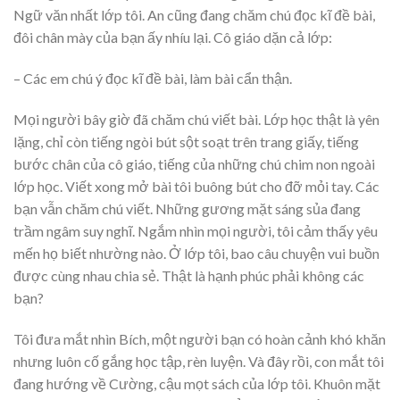
Ngữ văn nhất lớp tôi. An cũng đang chăm chú đọc kĩ đề bài,
đôi chân mày của bạn ấy nhíu lại. Cô giáo dặn cả lớp:
– Các em chú ý đọc kĩ đề bài, làm bài cẩn thận.
Mọi người bây giờ đã chăm chú viết bài. Lớp học thật là yên
lặng, chỉ còn tiếng ngòi bút sột soạt trên trang giấy, tiếng
bước chân của cô giáo, tiếng của những chú chim non ngoài
lớp học. Viết xong mở bài tôi buông bút cho đỡ mỏi tay. Các
bạn vẫn chăm chú viết. Những gương mặt sáng sủa đang
trầm ngâm suy nghĩ. Ngắm nhìn mọi người, tôi cảm thấy yêu
mến họ biết nhường nào. Ở lớp tôi, bao câu chuyện vui buồn
được cùng nhau chia sẻ. Thật là hạnh phúc phải không các
bạn?
Tôi đưa mắt nhìn Bích, một người bạn có hoàn cảnh khó khăn
nhưng luôn cố gắng học tập, rèn luyện. Và đây rồi, con mắt tôi
đang hướng về Cường, cậu mọt sách của lớp tôi. Khuôn mặt