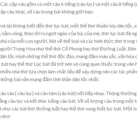
. Các cặp câu gồm có một câu 6 tiếng (câu lục) và một câu 8 tiếng (
 cặp câu khác, số câu trong bài không giới hạn.
 lại không biết đến thơ lục bát, một thể thơ thuần túy dân tộc, 
 nằm võng, theo lời ru ngọt ngào của bà, của mẹ, thơ lục bát đã 
phú của mỗi con người. Xét về thể loại và các hình thức thơ trong
 người Trung Hoa như thể thơ Cổ Phong hay thơ Đường Luật. Bên
o dân tộc mình những thể thơ độc đáo, mang đậm màu sắc, văn hóa 
 bát hay thể thơ Lục bát đã trở nên vô cùng quen thuộc trong văn 
nhiều nhà thơ lựa chọn làm chất liệu để xây dựng nên các tác phẩ
những bài văn mang đậm tinh thần dân tộc nhất.
âu sáu ( câu lục) và câu tám (câu bát) nối tiếp nhau. Thông thường
g câu lục và kết thúc bằng câu bát. Về số lượng câu trong một b
t như các bài thơ đường luật hay thể thơ song thất lục bát. Một b
u như: