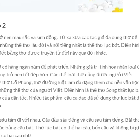
ố 2
ở nên màu sắc và sinh động. Từ xa xưa các tác giả đã dùng thơ để
hững thể thơ lâu đời và nổi tiếng nhất là thể thơ lục bát. Điển hìn
ết bằng thơ được truyền từ đời này qua đời khác.
 có hàng ngàn năm để phát triển. Những giá trị tinh hoa nhân loại 
càng trở nên tốt đẹp hơn. Các thể loại thơ cũng được người Việt
ư thơ Cổ Phong, thơ đường luật làm đa dạng thêm cho nền văn họ
những thể thơ của người Việt. Điển hình là thể thơ Song thất lục b
a của dân tộc. Nhiều tác phẩm, câu ca dao đã sử dụng thơ lục bát 
c.
áu tám đi với nhau. Câu đầu sáu tiếng và câu sau tám tiếng. Bài th
c bằng câu bát. Thơ lục bát có thể hai câu, bốn câu và không bị g
 có hai câu như: