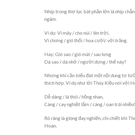
Nhịp trong thơ lục bát phần lớn là nhịp chẵn,
ngâm.
Ví dụ: Vì mây / cho núi / lên trời,
Vì chưng / gió thổi / hoa cười/ với trăng.
Hay: Gió sao / gió mát / sau lưng
Dạ sao / dạ nhớ / người dưng / thế này?
Nhưng khi cần biểu đạt một nội dung tư tưởn
thích hợp. Ví dụ như lời Thúy Kiều nói với 
Dễ dàng / là thói / hồng nhan,
Càng / cay nghiệt lắm / càng / oan trái nhiều
Rõ ràng là giọng đay nghiến, chì chiết khi T
Hoạn.