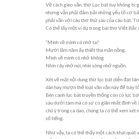
Về cách gieo vần, thơ Lục bát tuy không bị 
nhưng vẫn phải đảm bải những yếu tố cơ bản.
phải vần với câu thơ thứ sáu của câu bát. Tư
Có thể lấy một ví dụ trong bài thơ Việt Bắ
“Mình về mình có nhớ ta?
Mười lăm năm ấy thiết tha mặn nồng.
Mình về mình có nhớ không
Nhìn cây nhớ núi, nhìn sông nhớ nguồn.
Xét về mặt nội dung thơ lục bát diễn đạt tâ
dân hay mượn thể loại văn vần này để bày tỏ 
Bên cạnh lục bát truyền thống còn có lục bá
sáu dưới tám mà có sự co giãn nhất định về â
chú ý trong ca dao, chúng ta có thể xem xét 
số tiếng.
Như vậy, ta có thể thấy một cách khái quát 