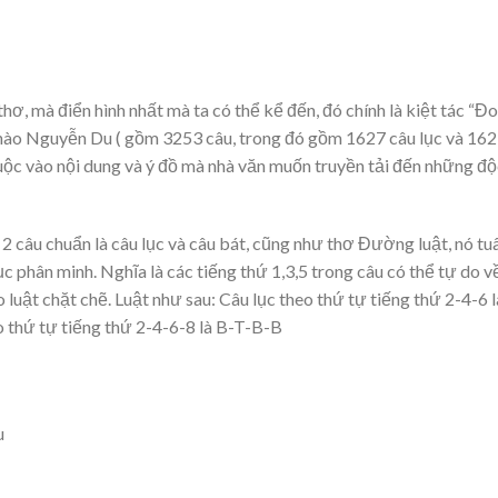
hơ, mà điển hình nhất mà ta có thể kể đến, đó chính là kiệt tác “Đ
i hào Nguyễn Du ( gồm 3253 câu, trong đó gồm 1627 câu lục và 16
uộc vào nội dung và ý đồ mà nhà văn muốn truyền tải đến những độ
 2 câu chuẩn là câu lục và câu bát, cũng như thơ Đường luật, nó tu
 lục phân minh. Nghĩa là các tiếng thứ 1,3,5 trong câu có thể tự do v
o luật chặt chẽ. Luật như sau: Câu lục theo thứ tự tiếng thứ 2-4-6 l
eo thứ tự tiếng thứ 2-4-6-8 là B-T-B-B
u