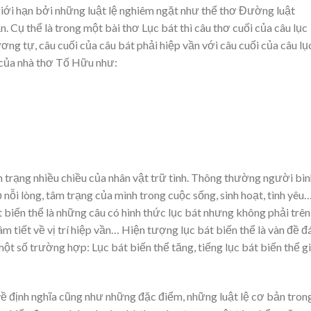
giới hạn bởi những luật lệ nghiêm ngặt như thể thơ Đường luật
 Cụ thể là trong một bài thơ Lục bát thì câu thơ cuối của câu lục
ơng tự, câu cuối của câu bát phải hiệp vần với câu cuối của câu lụ
c của nhà thơ Tố Hữu như:
m trạng nhiều chiều của nhân vật trữ tình. Thông thường người bì
nỗi lòng, tâm trạng của mình trong cuộc sống, sinh hoạt, tình yêu
t biến thể là những câu có hình thức lục bát nhưng không phải trên
m tiết về vị trí hiệp vần… Hiện tượng lục bát biến thể là vàn đề đ
một số trường hợp: Lục bát biến thể tăng, tiếng lục bát biến thể 
về định nghĩa cũng như những đặc điểm, những luật lệ cơ bản tron