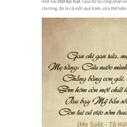
một bài
thơ lục bát
. Qua đó ta cũng phần n
chương, đó là cả một quá trình, vừa thể hiện