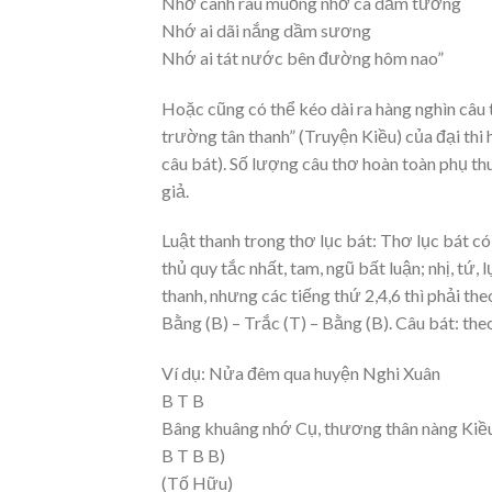
Nhớ canh rau muống nhớ cà dầm tương
Nhớ ai dãi nắng dầm sương
Nhớ ai tát nước bên đường hôm nao”
Hoặc cũng có thể kéo dài ra hàng nghìn câu t
trường tân thanh” (Truyện Kiều) của đại th
câu bát). Số lượng câu thơ hoàn toàn phụ th
giả.
Luật thanh trong thơ lục bát: Thơ lục bát có
thủ quy tắc nhất, tam, ngũ bất luận; nhị, tứ,
thanh, nhưng các tiếng thứ 2,4,6 thì phải the
Bằng (B) – Trắc (T) – Bằng (B). Câu bát: th
Ví dụ: Nửa đêm qua huyện Nghi Xuân
B T B
Bâng khuâng nhớ Cụ, thương thân nàng Kiề
B T B B)
(Tố Hữu)