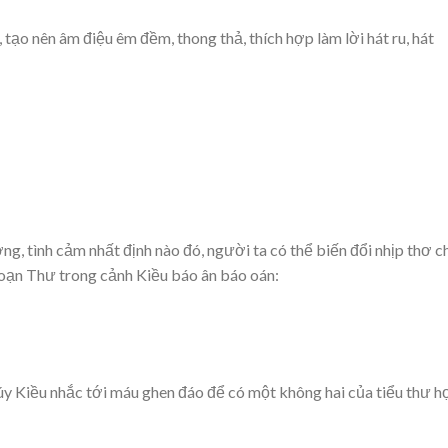
 tạo nên âm điệu êm đềm, thong thả, thích hợp làm lời hát ru, hát
g, tình cảm nhất định nào đó, người ta có thể biến đổi nhịp thơ c
Hoạn Thư trong cảnh Kiều báo ân báo oán:
!
húy Kiều nhắc tới máu ghen đáo để có một không hai của tiểu thư h