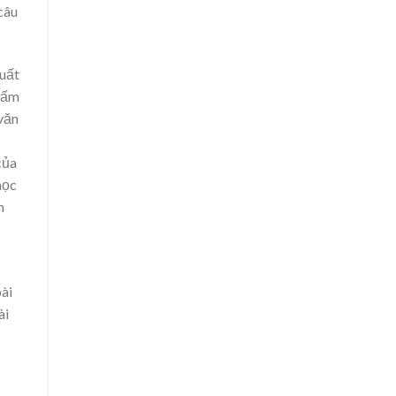
câu
xuất
ngấm
 văn
của
học
m
ài
ài