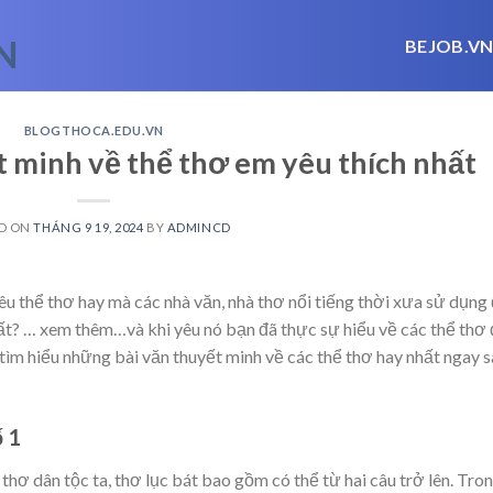
BEJOB.V
BLOGTHOCA.EDU.VN
t minh về thể thơ em yêu thích nhất
D ON
THÁNG 9 19, 2024
BY
ADMINCD
u thể thơ hay mà các nhà văn, nhà thơ nổi tiếng thời xưa sử dụng
hất?
… xem thêm…
và khi yêu nó bạn đã thực sự hiểu về các thể thơ
ìm hiểu những bài văn thuyết minh về các thể thơ hay nhất ngay s
ố 1
 thơ dân tộc ta, thơ lục bát bao gồm có thể từ hai câu trở lên. Tro