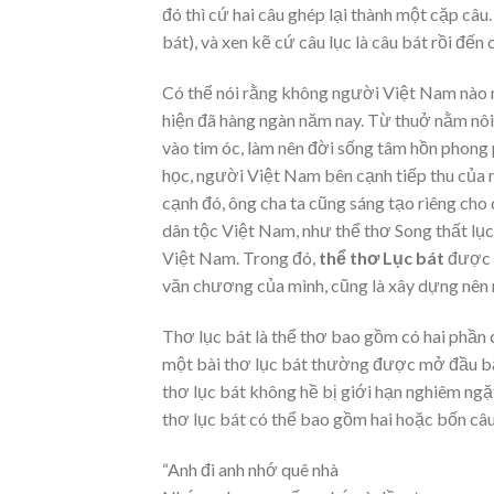
đó thì cứ hai câu ghép lại thành một cặp câu
bát), và xen kẽ cứ câu lục là câu bát rồi đến
Có thể nói rằng không người Việt Nam nào mà
hiện đã hàng ngàn năm nay. Từ thuở nằm nôi,
vào tim óc, làm nên đời sống tâm hồn phong 
học, người Việt Nam bên cạnh tiếp thu của
cạnh đó, ông cha ta cũng sáng tạo riêng ch
dân tộc Việt Nam, như thể thơ Song thất lục
Việt Nam. Trong đó,
thể thơ Lục bát
được 
văn chương của mình, cũng là xây dựng nên 
Thơ lục bát là thể thơ bao gồm có hai phần c
một bài thơ lục bát thường được mở đầu bằn
thơ lục bát không hề bị giới hạn nghiêm ngặ
thơ lục bát có thể bao gồm hai hoặc bốn câ
“Anh đi anh nhớ quê nhà