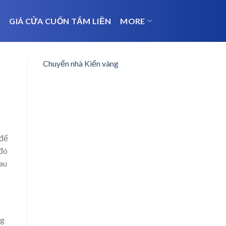
N
GIÁ CỬA CUỐN TẤM LIỀN
MORE
Chuyển nhà Kiến vàng
 để
 đó
au
ng