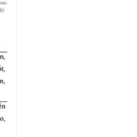
hau.
iệt