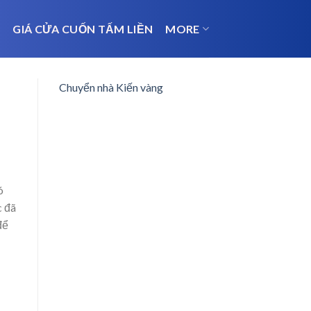
N
GIÁ CỬA CUỐN TẤM LIỀN
MORE
Chuyển nhà Kiến vàng
ó
c đã
để