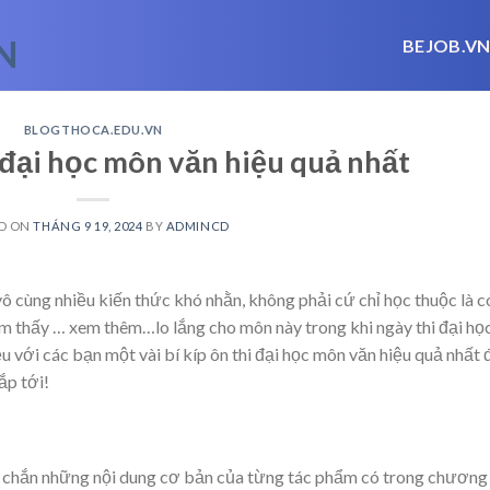
BEJOB.V
BLOGTHOCA.EDU.VN
i đại học môn văn hiệu quả nhất
D ON
THÁNG 9 19, 2024
BY
ADMINCD
ô cùng nhiều kiến thức khó nhằn, không phải cứ chỉ học thuộc là c
ảm thấy
… xem thêm…
lo lắng cho môn này trong khi ngày thi đại họ
ệu với các bạn một vài bí kíp ôn thi đại học môn văn hiệu quả nhất 
ắp tới!
c chắn những nội dung cơ bản của từng tác phẩm có trong chương