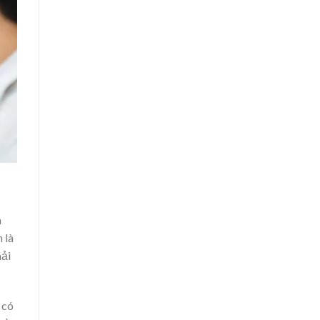
n
 là
hải
có