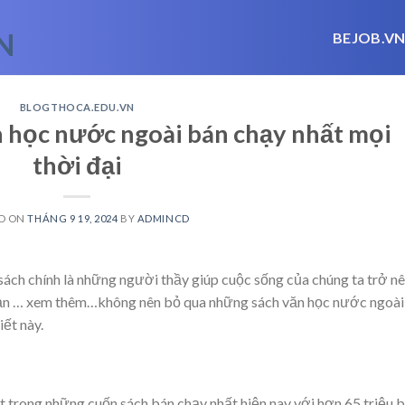
BEJOB.V
BLOGTHOCA.EDU.VN
 học nước ngoài bán chạy nhất mọi
thời đại
D ON
THÁNG 9 19, 2024
BY
ADMINCD
 sách chính là những người thầy giúp cuộc sống của chúng ta trở nê
bạn
… xem thêm…
không nên bỏ qua những sách văn học nước ngoài
iết này.
 trong những cuốn sách bán chạy nhất hiện nay với hơn 65 triệu 