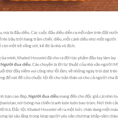
u, mà là đấu diều. Các cuộc đấu diều diễn ra mỗi năm trên đất nướ
Trên bầu trời hàng trăm chiếc diều, mỗi cánh diều như một người
 còn một kẻ sống sót, kẻ đó là nhà vô địch.
của mình, Khaled Hosseini đã cho ra đời tác phẩm đầu tay làm lay
–
Người đua diều
. Câu chuyện là lời tự thuật của nhà văn người M
i thơ đầy niềm vui cũng như lỗi lầm, về những ngày trôi dạt trên
ơng đổ nát để cứu chuộc tội lỗi cho bản thân và cho cả người cha đ
ình bạn cao đẹp,
Người đua diều
mang đến cho độc giả cái nhìn to
hanistan, nơi bóng ma chiến tranh luôn luôn bao trùm. Nơi tình c
ối trá. Đắc tội. Khaled Hosseini vẽ ra một bức chân dung một mà
hưng lại sâu lắng trong lòng người yêu văn chương khắp năm châu