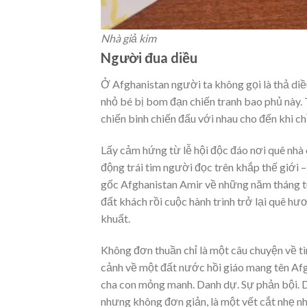
Nhà giả kim
Người đua diều
Ở Afghanistan người ta không gọi là thả diề
nhỏ bé bị bom đạn chiến tranh bao phủ này. 
chiến binh chiến đấu với nhau cho đến khi chỉ
Lấy cảm hứng từ lễ hội độc đáo nơi quê nhà 
động trái tim người đọc trên khắp thế giới 
gốc Afghanistan Amir về những năm tháng tuổ
đất khách rồi cuộc hành trình trở lại quê hư
khuất.
Không đơn thuần chỉ là một câu chuyện về t
cảnh về một đất nước hồi giáo mang tên Afg
cha con mỏng manh. Danh dự. Sự phản bội. D
nhưng không đơn giản, là một vết cắt nhẹ n