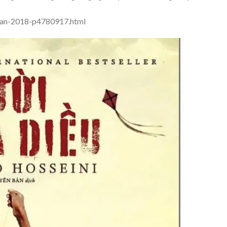
-ban-2018-p4780917.html