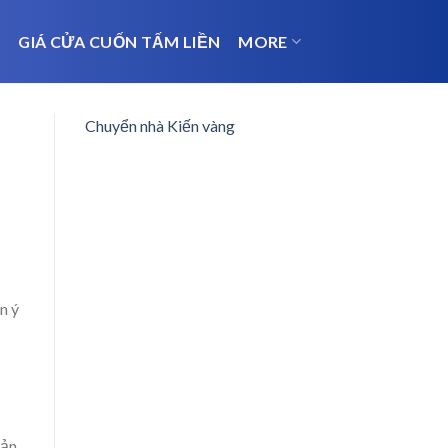
N
GIÁ CỬA CUỐN TẤM LIỀN
MORE
Chuyển nhà Kiến vàng
n ý
bản