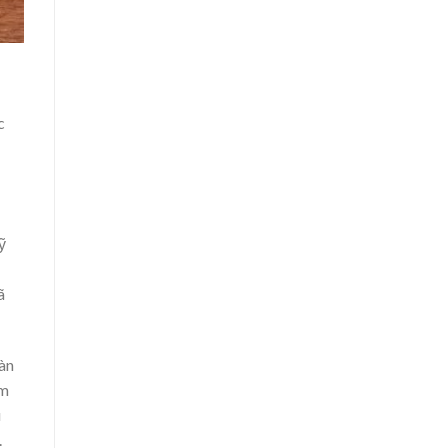
c
ỹ
ã
àn
ảm
u
.