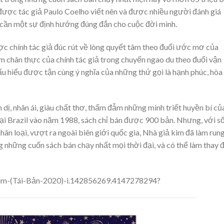
được tác giả Paulo Coelho viết nên và được nhiều người đánh giá
 cần một sự định hướng đúng đắn cho cuộc đời mình.
ợc chính tác giả đúc rút về lòng quyết tâm theo đuổi ước mơ của
m chân thực của chính tác giả trong chuyến ngao du theo đuổi vận
u hiểu được tận cùng ý nghĩa của những thứ gọi là hạnh phúc, hòa
 dị, nhân ái, giàu chất thơ, thấm đẫm những minh triết huyền bí củ
ại Brazil vào năm 1988, sách chỉ bán được 900 bản. Nhưng, với s
ân loại, vượt ra ngoài biên giới quốc gia, Nhà giả kim đã làm run
g những cuốn sách bán chạy nhất mọi thời đại, và có thể làm thay 
im-(Tái-Bản-2020)-i.142856269.4147278294?