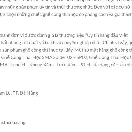
gay những sản phẩm uy tín và thời thượng nhất. Đến với các cơ sở
lựa chọn những chiếc ghế công thái học có phong cách và giá thàn
thành đơn vị được đánh giá là thương hiệu “Uy tín hàng đầu Việt
t phòng tốt nhất với dịch vụ chuyên nghiệp nhất. Chính vì vậy, q
a sản phẩm ghế công thái học tại đây. Một số mặt hàng ghế công t
là: Ghế Công Thái Học SMA Spider 02 – SP02, Ghế Công Thái Học
c SMA Trend H – Khung Xám – Lưới Xám – STH…đa dạng các sản p
ẩm Lệ, TP. Đà Nẵng
.tai.da.nang