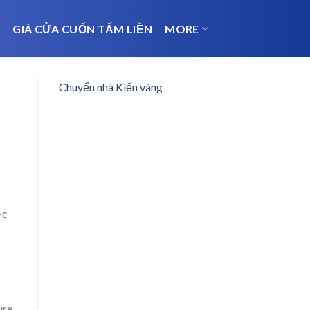
N
GIÁ CỬA CUỐN TẤM LIỀN
MORE
Chuyển nhà Kiến vàng
ợc
ure