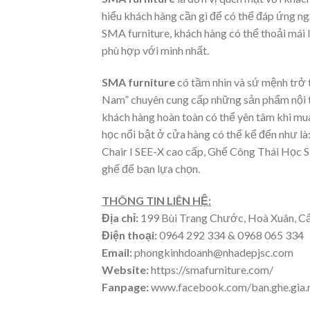
hiểu khách hàng cần gì để có thể đáp ứng n
SMA furniture, khách hàng có thể thoải mái 
phù hợp với mình nhất.
SMA furniture
có tầm nhìn và sứ mệnh trở 
Nam” chuyên cung cấp những sản phẩm nội thấ
khách hàng hoàn toàn có thể yên tâm khi mu
học nổi bật ở cửa hàng có thể kể đến như 
Chair I SEE-X cao cấp, Ghế Công Thái Họ
ghế để bạn lựa chọn.
THÔNG TIN LIÊN HỆ:
Địa chỉ:
199 Bùi Trang Chước, Hoà Xuân, C
Điện thoại:
0964 292 334 & 0968 065 334
Email:
phongkinhdoanh@nhadepjsc.com
Website:
https://smafurniture.com/
Fanpage:
www.facebook.com/ban.ghe.gia.re