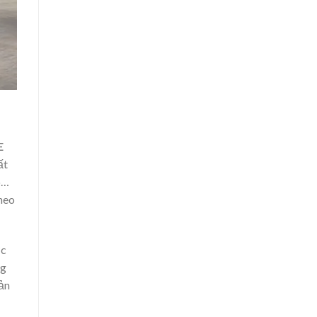
E
ất
o…
heo
ợc
ng
ản