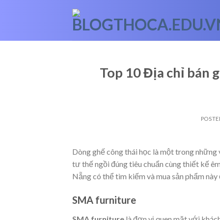
Skip
to
content
Top 10 Địa chỉ bán g
POSTE
Dòng ghế công thái học là một trong những
tư thế ngồi đúng tiêu chuẩn cùng thiết kế êm
Nẵng có thể tìm kiếm và mua sản phẩm này ở
SMA furniture
SMA furniture
là đơn vị quen mặt với khá