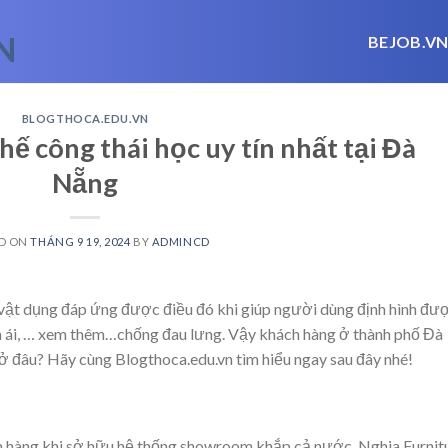
BEJOB.V
BLOGTHOCA.EDU.VN
hế công thái học uy tín nhất tại Đà
Nẵng
D ON
THÁNG 9 19, 2024
BY
ADMINCD
 vật dụng đáp ứng được điều đó khi giúp người dùng định hình đư
 ái,
… xem thêm…
chống đau lưng. Vậy khách hàng ở thành phố Đà
 đâu? Hãy cùng Blogthoca.edu.vn tìm hiểu ngay sau đây nhé!
ch hàng khi sở hữu hệ thống showroom khắp cả nước. Nghia Furnit