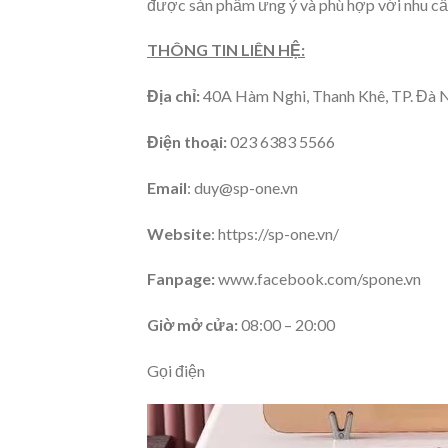
được sản phẩm ưng ý và phù hợp với nhu cầ
THÔNG TIN LIÊN HỆ:
Địa chỉ:
40A Hàm Nghi, Thanh Khê, TP. Đà 
Điện thoại:
023 6383 5566
Email
: duy@sp-one.vn
Website
: https://sp-one.vn/
Fanpage:
www.facebook.com/spone.vn
Giờ mở cửa:
08:00 – 20:00
Gọi điện