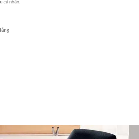
u cá nhân.
Nẵng