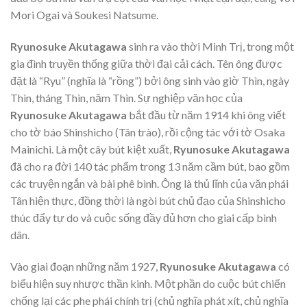
Mori Ogai và Soukesi Natsume.
Ryunosuke Akutagawa
sinh ra vào thời Minh Trị, trong một
gia đình truyền thống giữa thời đại cải cách. Tên ông được
đặt là “Ryu” (nghĩa là “rồng”) bởi ông sinh vào giờ Thìn, ngày
Thìn, tháng Thìn, năm Thìn. Sự nghiệp văn học của
Ryunosuke Akutagawa
bắt đầu từ năm 1914 khi ông viết
cho tờ báo Shinshicho (Tân trào), rồi cộng tác với tờ Osaka
Mainichi. Là một cây bút kiệt xuất,
Ryunosuke Akutagawa
đã cho ra đời 140 tác phẩm trong 13 năm cầm bút, bao gồm
các truyện ngắn và bài phê bình. Ông là thủ lĩnh của văn phái
Tân hiện thực, đồng thời là ngòi bút chủ đạo của Shinshicho
thúc đẩy tự do và cuộc sống đầy đủ hơn cho giai cấp bình
dân.
Vào giai đoạn những năm 1927,
Ryunosuke Akutagawa
có
biểu hiện suy nhược thần kinh. Một phần do cuộc bút chiến
chống lại các phe phái chính trị (chủ nghĩa phát xít, chủ nghĩa