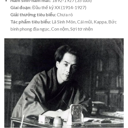
Năm sinh-năm mất:
1892-1927 (35 tuổi)
Giai đoạn:
Đầu thế kỷ XX (1914-1927)
Giải thưởng tiêu biểu:
Chưa rõ
Tác phẩm tiêu biểu:
Lã Sinh Môn, Cái mũi, Kappa, Bức
bình phong địa ngục, Con nộm, Sợi tơ nhện