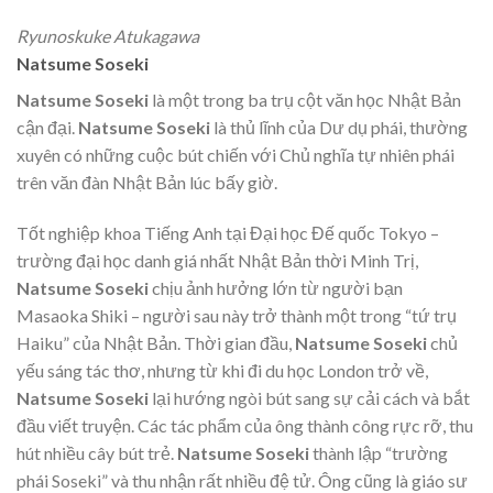
Ryunoskuke Atukagawa
Natsume Soseki
Natsume Soseki
là một trong ba trụ cột văn học Nhật Bản
cận đại.
Natsume Soseki
là thủ lĩnh của Dư dụ phái, thường
xuyên có những cuộc bút chiến với Chủ nghĩa tự nhiên phái
trên văn đàn Nhật Bản lúc bấy giờ.
Tốt nghiệp khoa Tiếng Anh tại Đại học Đế quốc Tokyo –
trường đại học danh giá nhất Nhật Bản thời Minh Trị,
Natsume Soseki
chịu ảnh hưởng lớn từ người bạn
Masaoka Shiki – người sau này trở thành một trong “tứ trụ
Haiku” của Nhật Bản. Thời gian đầu,
Natsume Soseki
chủ
yếu sáng tác thơ, nhưng từ khi đi du học London trở về,
Natsume Soseki
lại hướng ngòi bút sang sự cải cách và bắt
đầu viết truyện. Các tác phẩm của ông thành công rực rỡ, thu
hút nhiều cây bút trẻ.
Natsume Soseki
thành lập “trường
phái Soseki” và thu nhận rất nhiều đệ tử. Ông cũng là giáo sư