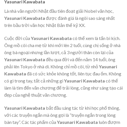
Yasunari Kawabata
Là nhà văn người Nhật đầu tiên đoạt giải Nobel văn học,
Yasunari Kawabata
được đánh giá là ngôi sao sáng nhất
trên bầu trời văn học Nhật Bản thế kỷ XX.
Cuộc đời của
Yasunari
Kawabata
có thể xem là tấn bi kịch.
Ông mồ côi cha mẹ từ khi mới lên 2 tuổi, cùng chị sống ở nhà
ông bà ngoại nhưng lần lượt, cả 3 người thân còn lại của
Yasunari Kawabata
đều qua đời và đến năm 14 tuổi, ông
phải lên Tokyo ở nhà dì. Không chỉ mồ côi, từ nhỏ
Yasunari
Kawabata
đã có sức khỏe không tốt, liên tục đau ốm. Không
có gì trong tay, tất cả những gì
Yasunari Kawabata
có thể
làm là tìm đến văn chương để trải lòng, cũng như sáng tạo cái
đẹp của nghệ thuật văn chương.
Yasunari Kawabata
bắt đầu sáng tác từ khi học phổ thông,
với các truyện ngắn mà ông gọi là “truyện ngắn trong lòng
bàn tay”. Các tác phẩm của
Yasunari Kawabata
luôn đượm