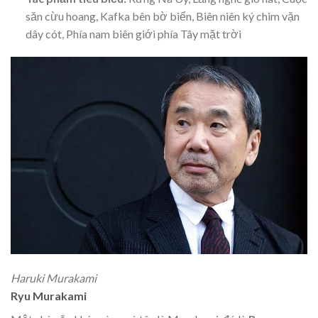
săn cừu hoang, Kafka bên bờ biển, Biên niên ký chim vặn
dây cót, Phía nam biên giới phía Tây mặt trời
Haruki Murakami
Ryu Murakami