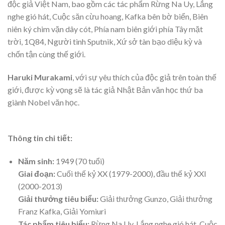
độc giả Việt Nam, bao gồm các tác phẩm Rừng Na Uy, Lắng
nghe gió hát, Cuộc săn cừu hoang, Kafka bên bờ biển, Biên
niên ký chim vặn dây cót, Phía nam biên giới phía Tây mặt
trời, 1Q84, Người tình Sputnik, Xứ sở tàn bạo diệu kỳ và
chốn tận cùng thế giới.
Haruki Murakami
, với sự yêu thích của độc giả trên toàn thế
giới, được kỳ vọng sẽ là tác giả Nhật Bản văn học thứ ba
giành Nobel văn học.
Thông tin chi tiết:
Năm sinh:
1949 (70 tuổi)
Giai đoạn:
Cuối thế kỷ XX (1979-2000), đầu thế kỷ XXI
(2000-2013)
Giải thưởng tiêu biểu:
Giải thưởng Gunzo, Giải thưởng
Franz Kafka, Giải Yomiuri
Tác phẩm tiêu biểu:
Rừng Na Uy, Lắng nghe gió hát, Cuộc