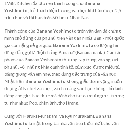
1988. Kitchen đã tạo nên thành công cho
Banana
Yoshimoto
, trở thành hiện tượng văn học khi bán được 2,5
triệu bản và tái bản trên 60 lần ở Nhật Bản.
Thành công của
Banana Yoshimoto
trên văn đàn đã chứng
minh chỗ đứng của phụ nữ trên văn đàn Nhật Bản – một quốc
gia còn nặng nề gia giáo.
Banana Yoshimoto
có lượng fan
đông đảo, gọi là “hội chứng Banana” (Bananamania). Các tác
phẩm của Banana Yoshimoto thường tập trung vào người
phụ nữ, với những khía cạnh tinh tế, cảm xúc, được miêu tả
bằng giọng văn êm nhẹ, theo đúng đặc trưng của văn học
Nhật Bản.
Banana Yoshimoto
không giấu tham vọng muốn
đoạt giải Nobel văn học, và cho rằng văn học không chỉ dành
riêng cho giới học thức mà dành cho tất cả mọi người, tương
tự như nhạc Pop, phim ảnh, thời trang.
Cùng với Haruki Murakami và Ryu Murakami,
Banana
Yoshimoto
là một trong ba nhà văn tiêu biểu nhất cho văn