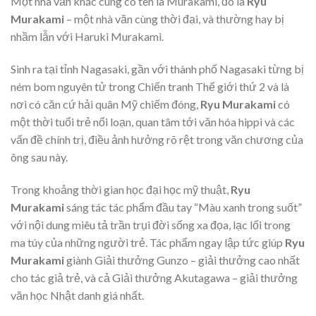
Một nhà văn khác cùng có tên là Murakami, đó là
Ryu
Murakami
– một nhà văn cùng thời đại, và thường hay bị
nhầm lẫn với Haruki Murakami.
Sinh ra tại tỉnh Nagasaki, gần với thành phố Nagasaki từng bị
ném bom nguyên tử trong Chiến tranh Thế giới thứ 2 và là
nơi có căn cứ hải quân Mỹ chiếm đóng,
Ryu Murakami
có
một thời tuổi trẻ nổi loạn, quan tâm tới văn hóa hippi và các
vấn đề chính trị, điều ảnh hưởng rõ rệt trong văn chương của
ông sau này.
Trong khoảng thời gian học đại học mỹ thuật,
Ryu
Murakami
sáng tác tác phẩm đầu tay “Màu xanh trong suốt”
với nội dung miêu tả trần trụi đời sống xa đọa, lạc lối trong
ma túy của những người trẻ. Tác phẩm ngay lập tức giúp
Ryu
Murakami
giành Giải thưởng Gunzo – giải thưởng cao nhất
cho tác giả trẻ, và cả Giải thưởng Akutagawa – giải thưởng
văn học Nhật danh giá nhất.