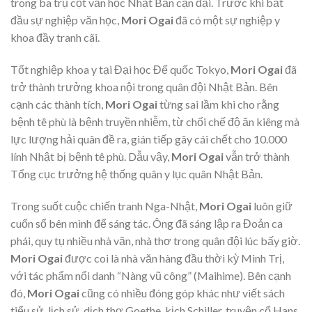
trong ba trụ cột văn học Nhật Bản cận đại. Trước khi bắt
đầu sự nghiệp văn học,
Mori Ogai
đã có một sự nghiệp y
khoa đầy tranh cãi.
Tốt nghiệp khoa y tại Đại học Đế quốc Tokyo,
Mori Ogai
đã
trở thành trưởng khoa nội trong quân đội Nhật Bản. Bên
cạnh các thành tích,
Mori Ogai
từng sai lầm khi cho rằng
bệnh tê phù là bệnh truyền nhiễm, từ chối chế độ ăn kiêng mà
lực lượng hải quân đề ra, gián tiếp gây cái chết cho 10.000
lính Nhật bị bệnh tê phù. Dẫu vậy,
Mori Ogai
vẫn trở thành
Tổng cục trưởng hệ thống quân y lục quân Nhật Bản.
Trong suốt cuộc chiến tranh Nga-Nhật,
Mori Ogai
luôn giữ
cuốn sổ bên mình để sáng tác. Ông đã sáng lập ra Đoản ca
phái, quy tụ nhiều nhà văn, nhà thơ trong quân đội lúc bấy giờ.
Mori Ogai
được coi là nhà văn hàng đầu thời kỳ Minh Trị,
với tác phẩm nổi danh “Nàng vũ công” (Maihime). Bên cạnh
đó,
Mori Ogai
cũng có nhiều đóng góp khác như viết sách
tiểu sử, lịch sử, dịch thơ Goethe, kịch Schiller, truyện cổ Hans