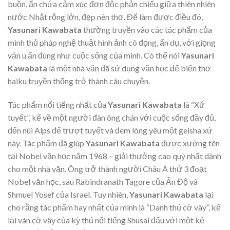
buồn, ẩn chứa cảm xúc đơn độc phản chiếu giữa thiên nhiên
nước Nhật rộng lớn, đẹp nên thơ. Để làm được điều đó,
Yasunari Kawabata
thường truyền vào các tác phẩm của
mình thủ pháp nghệ thuật hình ảnh cô đọng, ẩn dụ, với giọng
văn u ẩn đúng như cuộc sống của mình. Có thể nói
Yasunari
Kawabata
là một nhà văn đã sử dụng văn học để biến thơ
haiku truyền thống trở thành câu chuyện.
Tác phẩm nổi tiếng nhất của
Yasunari Kawabata
là “Xứ
tuyết”, kể về một người đàn ông chán với cuộc sống đầy đủ,
đến núi Alps để trượt tuyết và đem lòng yêu một geisha xứ
này. Tác phẩm đã giúp
Yasunari Kawabata
được xướng tên
tại Nobel văn học năm 1968 – giải thưởng cao quý nhất dành
cho một nhà văn. Ông trở thành người Châu Á thứ 3 đoạt
Nobel văn học, sau Rabindranath Tagore của Ấn Độ và
Shmuel Yosef của Israel. Tuy nhiên,
Yasunari Kawabata
lại
cho rằng tác phẩm hay nhất của mình là “Danh thủ cờ vây”, kể
lại ván cờ vây của kỳ thủ nổi tiếng Shusai đấu với một kẻ