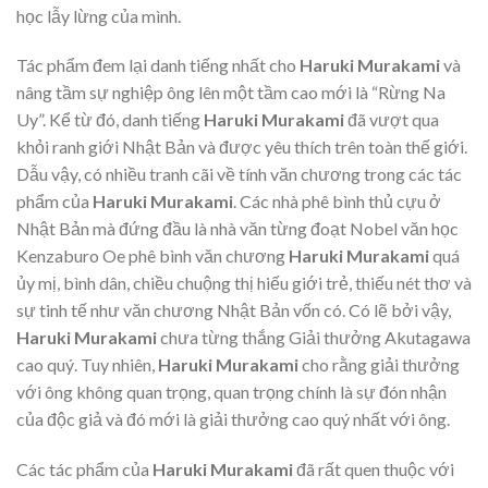
học lẫy lừng của mình.
Tác phẩm đem lại danh tiếng nhất cho
Haruki Murakami
và
nâng tầm sự nghiệp ông lên một tầm cao mới là “Rừng Na
Uy”. Kể từ đó, danh tiếng
Haruki Murakami
đã vượt qua
khỏi ranh giới Nhật Bản và được yêu thích trên toàn thế giới.
Dẫu vậy, có nhiều tranh cãi về tính văn chương trong các tác
phẩm của
Haruki Murakami
. Các nhà phê bình thủ cựu ở
Nhật Bản mà đứng đầu là nhà văn từng đoạt Nobel văn học
Kenzaburo Oe phê bình văn chương
Haruki Murakami
quá
ủy mị, bình dân, chiều chuộng thị hiếu giới trẻ, thiếu nét thơ và
sự tinh tế như văn chương Nhật Bản vốn có. Có lẽ bởi vậy,
Haruki Murakami
chưa từng thắng Giải thưởng Akutagawa
cao quý. Tuy nhiên,
Haruki Murakami
cho rằng giải thưởng
với ông không quan trọng, quan trọng chính là sự đón nhận
của độc giả và đó mới là giải thưởng cao quý nhất với ông.
Các tác phẩm của
Haruki Murakami
đã rất quen thuộc với