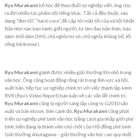
Ryu Murakami
bỏ học để theo đuổi sự nghiệp viết, ông cho
ra đời nhiều tác phẩm nổi tiếng khác. Tất cả đều thuộc vào
dạng “đen tối”, “hard-core”, đề cập tới mặt tối của xã hội Nhật
Bản như nạn bạo hành, giết người, tự làm đau bản thân, bạo
dâm-khổ dâm (SM), chủ nghĩa hư vô, chủ nghĩa khủng bố, lối
sống hikikomuri.
Ryu Murakami
giành được nhiều giải thưởng lớn nhỏ trong
văn học. Ông cũng hoạt động rộng rãi trong lĩnh vực xã hội,
xuất bản, tiếp tục sự nghiệp chính trị với việc thành lập kênh
RVR (Ryu’s Video Report) bàn luận về các vấn đề chính trị.
Ryu Murakami
cũng là người sáng lập công ty G2010 sản
xuất và bán ebook. Bên cạnh đó,
Ryu Murakami
cũng phát
triển sự nghiệp phê bình văn học bằng cách gia nhập giới phê
bình, hiện đang là thành viên chủ chốt của Hội đồng phê bình
Giải thưởng Akutagawa – giải thưởng văn học cao quý nhất