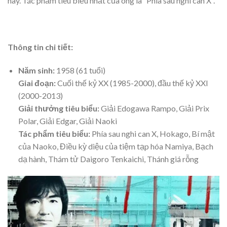
nay. Tác phẩm tiêu biểu nhất của ông là “Phía sau nghi can X”.
Thông tin chi tiết:
Năm sinh:
1958 (61 tuổi)
Giai đoạn:
Cuối thế kỷ XX (1985-2000), đầu thế kỷ XXI
(2000-2013)
Giải thưởng tiêu biểu:
Giải Edogawa Rampo, Giải Prix
Polar, Giải Edgar, Giải Naoki
Tác phẩm tiêu biểu:
Phía sau nghi can X, Hokago, Bí mật
của Naoko, Điều kỳ diệu của tiệm tạp hóa Namiya, Bạch
dạ hành, Thám tử Daigoro Tenkaichi, Thánh giá rỗng