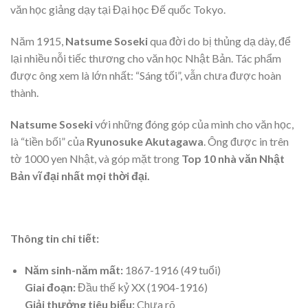
văn học giảng dạy tại Đại học Đế quốc Tokyo.
Năm 1915,
Natsume Soseki
qua đời do bị thủng dạ dày, để
lại nhiều nỗi tiếc thương cho văn học Nhật Bản. Tác phẩm
được ông xem là lớn nhất: “Sáng tối”, vẫn chưa được hoàn
thành.
Natsume Soseki
với những đóng góp của mình cho văn học,
là “tiền bối” của
Ryunosuke Akutagawa
. Ông được in trên
tờ 1000 yen Nhật, và góp mặt trong
Top 10 nhà văn Nhật
Bản vĩ đại nhất mọi thời đại.
Thông tin chi tiết:
Năm sinh-năm mất:
1867-1916 (49 tuổi)
Giai đoạn:
Đầu thế kỷ XX (1904-1916)
Giải thưởng tiêu biểu:
Chưa rõ