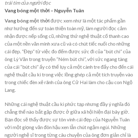
trái tim của người đọc
Vang bóng một thời – Nguyễn Tuân
Vang bóng một thời
được xem như là một tác phẩm gần
như hướng đến sự toàn thiện toàn mỹ, làm người đọc cảm
nhận được nếp sống cũ, những thứ nghệ thuật cổ thanh cao
của một nền văn minh xưa cũ và có chút tiếc nuối cho những
cái đẹp. “Đẹp” từ việc đo đếm được sức đi của “bút chì” của
ông Lý Văn trong truyện “Ném bút chì”, với sức ngang tàng
của cái “bút chì” ấy có thể lụy cả một cành tre đẩy cho đến cái
nghệ thuật cầu kì trong việc lồng ghép cả một tích truyện vào
trong chiếc đèn xẻ rãnh của ông Cử Hai làm cho cậu con Ngộ
Lang.
Những cái nghệ thuật cầu kì phức tạp nhưng đầy ý nghĩa đó
chẳng thể nào bắt gặp được ở giữa xã hội hiện đại bây giờ.
Bạn đọc sẽ thấy được sự tôn vinh cái đẹp của Nguyễn Tuân
với một giọng văn đôn hậu xen lẫn chút ngậm ngùi. Những
người nghệ sĩ trong từng câu chuyện của ông đơn giản chỉ là