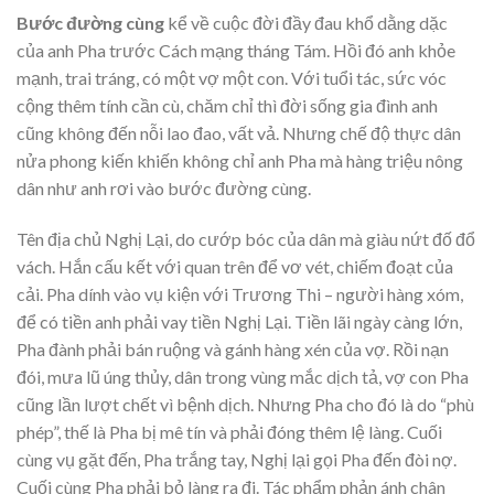
Bước đường cùng
kể về cuộc đời đầy đau khổ dằng dặc
của anh Pha trước Cách mạng tháng Tám. Hồi đó anh khỏe
mạnh, trai tráng, có một vợ một con. Với tuổi tác, sức vóc
cộng thêm tính cần cù, chăm chỉ thì đời sống gia đình anh
cũng không đến nỗi lao đao, vất vả. Nhưng chế độ thực dân
nửa phong kiến khiến không chỉ anh Pha mà hàng triệu nông
dân như anh rơi vào bước đường cùng.
Tên địa chủ Nghị Lại, do cướp bóc của dân mà giàu nứt đố đổ
vách. Hắn cấu kết với quan trên để vơ vét, chiếm đoạt của
cải. Pha dính vào vụ kiện với Trương Thi – người hàng xóm,
để có tiền anh phải vay tiền Nghị Lại. Tiền lãi ngày càng lớn,
Pha đành phải bán ruộng và gánh hàng xén của vợ. Rồi nạn
đói, mưa lũ úng thủy, dân trong vùng mắc dịch tả, vợ con Pha
cũng lần lượt chết vì bệnh dịch. Nhưng Pha cho đó là do “phù
phép”, thế là Pha bị mê tín và phải đóng thêm lệ làng. Cuối
cùng vụ gặt đến, Pha trắng tay, Nghị lại gọi Pha đến đòi nợ.
Cuối cùng Pha phải bỏ làng ra đi. Tác phẩm phản ánh chân