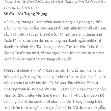
Tác phẩm Tắt đèn được chuyển thể thành phim đã đi vào trái
tim của nhiều thế hệ
Số đỏ – Vũ Trọng Phụng
Vũ Trọng Phụng được mệnh danh là ông vua phóng sự đất
Bắc Kì, nên tác phẩm của ông phản ánh hiện thực hết sức sâu
sắc. Nổi bật là tác phẩm
Số đỏ
. Từ một tên lang thang như
Xuân tóc đỏ, tóc vốn do mưa nắng mà thành ngẫu nhiên lại
thành số mệnh hên. Từ chuyện thành đốc tờ, tiến sĩ cho đến
lấy cô Tuyết tân thời, tố cáo ngoại tình, hi sinh cho nước nhà
và nhận huân chương anh hùng cứu quốc.
Nhân vật chính ‘Số đỏ
‘
là Xuân tóc đỏ, từ chỗ một kẻ hạ lưu,
bỗng nhảy lên tầng lớp danh giá nhờ trào lưu Âu hóa của giới
tiểu tư sản Hà Nội khi đó. ‘Số đỏ’ ban đầu viết ra để nhại
chương trình Âu hoá xã hội của Tự Lực văn đoàn, thành phần
văn học độc chiếm văn đàn trên nhiều lĩnh vực văn hóa xã hội
và cũng là đối thủ quyết liệt nhất của Vũ Trọng Phụng trên
“mặt trận tư tưởng”. Những mẫu hình họ Vũ đưa ra chế giễu,