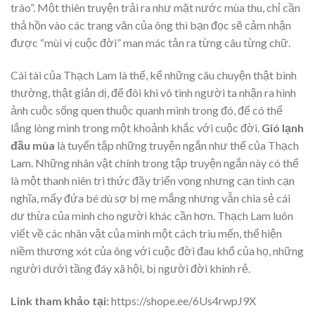
trào”. Một thiên truyện trải ra như mặt nước mùa thu, chỉ cần
thả hồn vào các trang văn của ông thì bạn đọc sẽ cảm nhận
được “mùi vị cuộc đời” man mác tản ra từng câu từng chữ.
Cái tài của Thạch Lam là thế, kể những câu chuyện thật bình
thường, thật giản dị, để đôi khi vô tình người ta nhận ra hình
ảnh cuộc sống quen thuộc quanh mình trong đó, để có thể
lắng lòng mình trong một khoảnh khắc với cuộc đời.
Gió lạnh
đầu mùa
là tuyển tập những truyện ngắn như thế của Thạch
Lam. Những nhân vật chính trong tập truyện ngắn này có thể
là một thanh niên tri thức đầy triển vọng nhưng cạn tình cạn
nghĩa, mấy đứa bé dù sợ bị mẹ mắng nhưng vẫn chia sẻ cái
dư thừa của mình cho người khác cần hơn. Thạch Lam luôn
viết về các nhân vật của mình một cách trìu mến, thể hiện
niềm thương xót của ông với cuộc đời đau khổ của họ, những
người dưới tầng đáy xã hội, bị người đời khinh rẻ.
Link tham khảo tại:
https://shope.ee/6Us4rwpJ9X