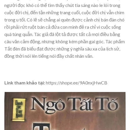
người đọc khó có thể tìm thấy chút tia sáng nào le lói trong
cuộc đời chị, đến tận những trang cuối, cuộc đời chị vẫn chìm
trong u tối. Có lẽ sẽ chẳng ai quên được cảnh chị bán đàn chó
rồi phải rứt ruột bán cả đứa con mình đẻ ra chỉ vì cuộc sống
quá túng quẫn. Tác giả đã lột tả được tất cả mọi điều bằng
câu văn cảm động, nhưng không kém phần gai góc. Tác phẩm
Tắt đèn đã biểu đạt được những ý nghĩa sâu xa của lịch sử,
đồng thời nói lên tiếng nói đầy chất nhân văn.
Link tham khảo tại:
https://shope.ee/9A0nxjHwCB