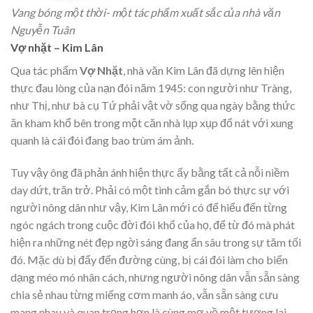
Vang bóng một thời- một tác phẩm xuất sắc của nhà văn
Nguyễn Tuân
Vợ nhặt – Kim Lân
Qua tác phẩm
Vợ Nhặt
,
nhà văn Kim Lân đã dựng lên hiện
thực đau lòng của nạn đói năm 1945: con người như Tràng,
như Thị, như bà cụ Tứ phải vật vờ sống qua ngày bằng thức
ăn kham khổ bên trong một căn nhà lụp xụp đổ nát với xung
quanh là cái đói đang bao trùm ám ảnh.
Tuy vậy ông đã phản ánh hiện thực ấy bằng tất cả nỗi niềm
day dứt, trăn trở. Phải có một tình cảm gắn bó thực sự với
người nông dân như vậy, Kim Lân mới có để hiểu đến từng
ngóc ngách trong cuộc đời đói khổ của họ, để từ đó mà phát
hiện ra những nét đẹp ngời sáng đang ẩn sâu trong sự tăm tối
đó. Mặc dù bị đẩy đến đường cùng, bị cái đói làm cho biến
dạng méo mó nhân cách, nhưng người nông dân vẫn sẵn sàng
chia sẻ nhau từng miếng cơm manh áo, vẫn sẵn sàng cưu
mang nhau và quan trọng hơn là cùng mơ về một tương lai