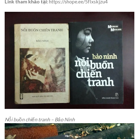
Link tham khảo tại:
https://shope.ee/5fIxskjzu4
Nỗi buồn chiến tranh – Bảo Ninh