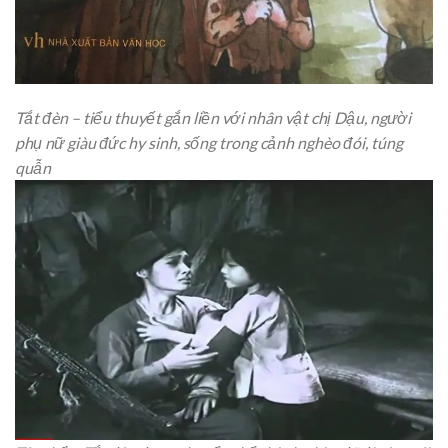
Tắt đèn – tiểu thuyết gắn liền với nhân vật chị Dậu, người
phụ nữ giàu đức hy sinh, sống trong cảnh nghèo đói, túng
quẫn