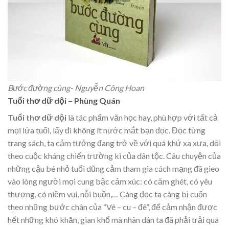
Bước đường cùng- Nguyễn Công Hoan
Tuổi thơ dữ dội – Phùng Quán
Tuổi thơ dữ dội
là tác phẩm văn học hay, phù hợp với tất cả
mọi lứa tuổi, lấy đi không ít nước mắt bạn đọc. Đọc từng
trang sách, ta cảm tưởng đang trở về với quá khứ xa xưa, dõi
theo cuộc kháng chiến trường kì của dân tộc. Câu chuyện của
những cậu bé nhỏ tuổi dũng cảm tham gia cách mạng đã gieo
vào lòng người mọi cung bậc cảm xúc: có căm ghét, có yêu
thương, có niềm vui, nỗi buồn,… Càng đọc ta càng bị cuốn
theo những bước chân của “Vê – cu – đê”, để cảm nhận được
hết những khó khăn, gian khổ mà nhân dân ta đã phải trải qua