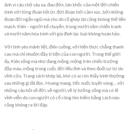
ảnh vì câu chữ sâu xa, đau đớn, tàn khốc của một đời chiến
binh với từng đoạn hồi ức đứt đoạn bởi cảm xúc, bởi những
đoạn đời ngắn ngủi mà cho dù cố ghép lại cũng không thể liền
mạch. Kiên – người kể chuyện, trong mười năm chiến tranh
và mười năm hòa bình với gia đình lạc loài không hoàn hảo.
Với tình yêu mãnh liệt, điên cuồng, với hiện thực chẳng thanh
cao mà chỉ nhuốm đầy ti tiện của con người. Trong thế giới
ấy, Kiên sống mà như đang mộng, mộng trên chiến trường
đầy máu, mộng trong cuộc đời liều lĩnh và theo đuổi sự tự do
vĩnh cửu. Trang sách khép lại, khó có ai còn thấy bình thường
sau những gì đã đọc. Hoang mang, tiếc nuối, tuyệt vọng… với
những câu hỏi về đời, về người, về lý tưởng sống mà có lẽ
vĩnh viễn dù con người có cố công tìm kiếm bằng cách nào
cũng không ra lời đáp.