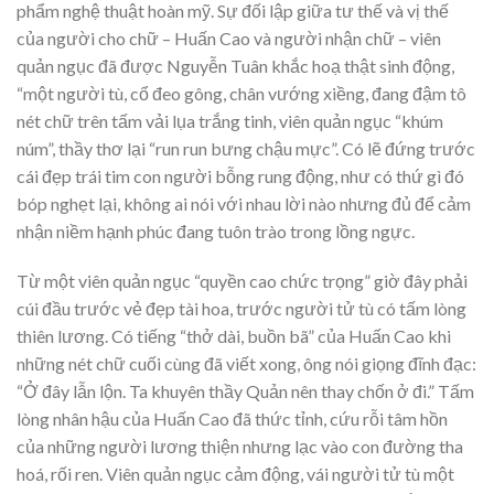
phẩm nghệ thuật hoàn mỹ. Sự đối lập giữa tư thế và vị thế
của người cho chữ – Huấn Cao và người nhận chữ – viên
quản ngục đã được Nguyễn Tuân khắc hoạ thật sinh động,
“một người tù, cổ đeo gông, chân vướng xiềng, đang đậm tô
nét chữ trên tấm vải lụa trắng tinh, viên quản ngục “khúm
núm”, thầy thơ lại “run run bưng chậu mực”. Có lẽ đứng trước
cái đẹp trái tim con người bỗng rung động, như có thứ gì đó
bóp nghẹt lại, không ai nói với nhau lời nào nhưng đủ để cảm
nhận niềm hạnh phúc đang tuôn trào trong lồng ngực.
Từ một viên quản ngục “quyền cao chức trọng” giờ đây phải
cúi đầu trước vẻ đẹp tài hoa, trước người tử tù có tấm lòng
thiên lương. Có tiếng “thở dài, buồn bã” của Huấn Cao khi
những nét chữ cuối cùng đã viết xong, ông nói giọng đĩnh đạc:
“Ở đây lẫn lộn. Ta khuyên thầy Quản nên thay chốn ở đi.” Tấm
lòng nhân hậu của Huấn Cao đã thức tỉnh, cứu rỗi tâm hồn
của những người lương thiện nhưng lạc vào con đường tha
hoá, rối ren. Viên quản ngục cảm động, vái người tử tù một