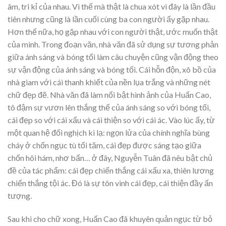
âm, tri kỉ của nhau. Vì thế mà thật là chua xót vì đây là lần đầu
tiên nhưng cũng là lần cuối cùng ba con người ấy gặp nhau.
Hơn thế nữa, họ gặp nhau với con người thật, ước muốn thật
của mình. Trong đoạn văn, nhà văn đã sử dụng sự tương phản
giữa ánh sáng và bóng tối làm câu chuyện cũng vận động theo
sự vận động của ánh sáng và bóng tối. Cái hỗn độn, xô bồ của
nhà giam với cái thanh khiết của nền lụa trắng và những nét
chữ đẹp đẽ. Nhà văn đã làm nổi bật hình ảnh của Huấn Cao,
tô đậm sự vươn lên thắng thế của ánh sáng so với bóng tối,
cái đẹp so với cái xấu và cái thiện so với cái ác. Vào lúc ấy, từ
một quan hệ đối nghịch kì lạ: ngọn lửa của chính nghĩa bùng
cháy ở chốn ngục tù tối tăm, cái đẹp được sáng tạo giữa
chốn hôi hám, nhơ bẩn… ở đây, Nguyễn Tuân đã nêu bật chủ
đề của tác phẩm: cái đẹp chiến thắng cái xấu xa, thiên lương
chiến thắng tội ác. Đó là sự tôn vinh cái đẹp, cái thiện đầy ấn
tượng.
Sau khi cho chữ xong, Huấn Cao đã khuyên quản ngục từ bỏ