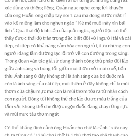
xúc động và thiêng liêng. Quản ngục nghe xong lời khuyên
của ông Huấn, ông chắp tay nói 1 câu mà dòng nước mắt rỉ
vào kẽ miệng làm cho nghẹn ngào ” Kẻ mê muội này xin bái
lĩnh “. Qua thái độ kính cẩn của quản ngục, người đọc có thể
thấy được thái độ trân trọng đặc biệt đối với người tài và cái
đẹp, cái đẹp có khả năng cảm hóa con người, đưa những con
người đang lầm đường lạc lối trở về con đường trong sáng.
Trong đoạn văn tác giả sử dụng thành công thủ pháp đối lập
giữa ánh sáng và bóng tối, giữa mùi thơm với mùi ô uế, bẩn
thỉu, Ánh sáng ở đây không chỉ là ánh sáng của bó đuốc mà
còn là ánh sáng của cái đẹp, mùi thơm ở đây không chỉ là mùi
thơm của chậu mực mà còn là mùi thơm tỏa ra từ nhân cách
con người. Bóng tối không thể che lấp được màu trắng của
tấm vải, không thể che được ngọn đuốc đang cháy rừng rực
và mùi mực tàu thơm ngát
Có thể khẳng định cảnh ông Huấn cho chữ là cảnh ” xưa nay
chưa từng có ” vì hú chơi chữ là 1 thú chơi tao nhã thanh cao,