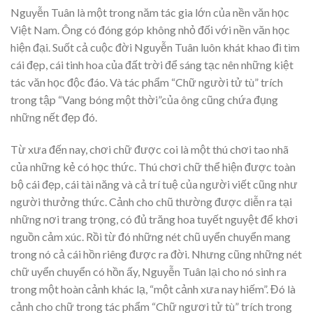
Nguyễn Tuân là một trong năm tác gia lớn của nền văn học
Việt Nam. Ông có đóng góp không nhỏ đối với nền văn học
hiện đại. Suốt cả cuộc đời Nguyễn Tuân luôn khát khao đi tìm
cái đẹp, cái tinh hoa của đất trời để sáng tạc nên những kiệt
tác văn học độc đáo. Và tác phẩm “Chữ người tử tù” trích
trong tập “Vang bóng một thời”của ông cũng chứa đụng
những nết đẹp đó.
Từ xưa đến nay, chơi chữ được coi là một thú chơi tao nhã
của những kẻ có học thức. Thú chơi chữ thể hiện được toàn
bộ cái đẹp, cái tài năng và cả trí tuệ của người viết cũng như
người thưởng thức. Cảnh cho chũ thường được diễn ra tại
những nơi trang trọng, có đủ trăng hoa tuyết nguyệt để khơi
nguồn cảm xúc. Rồi từ đó những nét chũ uyển chuyển mang
trong nó cả cái hồn riêng được ra đời. Nhưng cũng những nét
chữ uyển chuyển có hồn ấy, Nguyễn Tuân lại cho nó sinh ra
trong một hoàn cảnh khác lạ, “một cảnh xưa nay hiếm”. Đó là
cảnh cho chữ trong tác phẩm “Chữ ngươi tử tù” trích trong