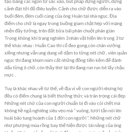
tạo bằng các ngôn từ sắc xảo, bút pháp dựng người, dựng
cảnh đạt tới độ điêu luyện. Cảnh cho chữ được diễn ra vào
buổi đêm, đêm cuối cùng của ông Huân tại nhà ngục. Địa
điểm cho chữ là ngay trong buồng giam chật hẹp với mạng
nhện đầy tường, trên đất bừa bãi phân chuột phân gián
Trong không khí trang nghiêm 3 nhân vật hiện lên trong 3 tư
thế khác nhau : Huấn Cao thì cổ đeo gong,còn chân vướng
xiềng nhưng vẫn ung dung vẽ dậm to từng nét chữ , viên quản
ngục thì đang khúm núm cất những đồng tiền kẽm để đánh
dấu từng ô chữ, còn thầy thơ lại thì đang run run bê lấy chậu
mực .
Tuy là khác nhau về tư thế, về địa vị về con người nhưng họ
đều có điểm chung là biết thưởng thức và trân trọng cái đẹp
Những nét chứ của con người chuẩn bị đi vào cõi chết mà
không hề ngả nghiêng siêu vẹo mà ” vuông, tươi tắn nói lên
hoài bão tung hoành của 1 đời con người “. Những nét chữ
như phượng múa rồng bay thể hiện được tài năng của ông