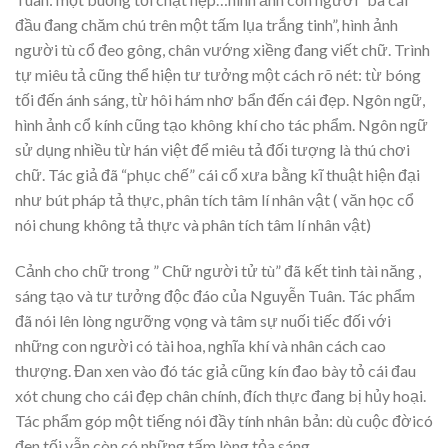
đầu đang chăm chú trên một tấm lụa trắng tinh”, hình ảnh
người tù cổ đeo gông, chân vướng xiềng đang viết chữ. Trình
tự miêu tả cũng thể hiện tư tưởng một cách rõ nét: từ bóng
tối đến ánh sáng, từ hôi hám nhơ bẩn đến cái đẹp. Ngôn ngữ,
hình ảnh cổ kính cũng tạo không khí cho tác phẩm. Ngôn ngữ
sử dụng nhiều từ hán việt để miêu tả đối tượng là thú chơi
chữ. Tác giả đã “phục chế” cái cổ xưa bằng kĩ thuật hiện đại
như bút pháp tả thực, phân tích tâm lí nhân vật ( văn học cổ
nói chung không tả thực và phân tích tâm lí nhân vật)
Cảnh cho chữ trong ” Chữ người tử tù” đã kết tinh tài năng ,
sáng tạo và tư tưởng độc đáo của Nguyễn Tuân. Tác phẩm
đã nói lên lòng ngưỡng vọng và tâm sự nuối tiếc đối với
những con người có tài hoa, nghĩa khí và nhân cách cao
thượng. Đan xen vào đó tác giả cũng kín đao bày tỏ cái đau
xót chung cho cái đẹp chân chính, đích thực đang bị hủy hoại.
Tác phẩm góp một tiếng nói đầy tính nhân bản: dù cuộc đờicó
đen tối vẫn còn có những tấm lòng tỏa sáng