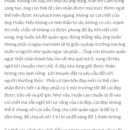
Huấn. Không chỉ vậy, với thái độ ung dung, tràn trề cảm hứng
sáng tạo, ông còn tinh tế cảm nhận được mùi mực thơm ngát
thể hiện được khí phách hiên ngang, không sợ cái chết của
ông Huấn. Nếu không có tinh thần tự do, không có sức mạnh
thì chắc chắn sẽ không có được phong độ ấy. Khi viết chữ
xong, ông buồn bã đỡ quản ngục đứng thẳng dậy, ông buồn
không phải vì ngày mai mình sẽ bị giải ra pháp trường mà ông
buồn vì người như quản ngục lại phải…. Ông còn khuyên quản
ngục thật chân thành hãy tìm về nhà quê mà ở, xong rồi hãy
nghĩ tới chuyện chơi chữ, ở đây khó lòng giữ được thiên
lương cho lành vững . Lời khuyên đặt ra yêu cầu đối với
người thưởng thức : Phải có tâm hồn đẹp mới có thể cảm
nhận được hết cái đẹp, phải có 1 môi trường tốt để cái đẹp
được bảo vệ và giữ gìn. Như vậy, Huấn cao chuẩn bị đi vào
cõi chết mà vẫn nghĩ tới sự sống của cái đẹp, cái đẹp không
thể ở chung với cái xấu. Ông cho chữ quản ngục là để tạ 1
tấm lòng, để chia sẻ với 1 tri kỉ và để nâng đỡ 1 thiên lương.
Có thể nói, cảnh cho chữ diễn ra nơi tù ngục nhưng cũng rất