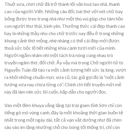
Thuở xưa, chơi chữ đã trở thành lối văn hoá tao nhã, thanh
cao của người Việt. Những câu đối, bài thơ với nét chữ bay
bổng được treo trong nhà như một thú vui giúp cho tâm hồn
con người thư thái, bình yên. Thưởng thức cái đẹp thanh cao
hay là những thầy nho cho chữ trước nay đều ở trong những
khung cảnh thơ mộng, nhẹ nhàng có thế cái đẹp mới được
thoả sức bộc lộ hết những khía cạnh tươi mới của mình.
Người ngắm nhâm nhi một tách trà nóng cùng nhau trò
truyện ngâm thơ, đối chữ. Ấy vậy mà trong Chữ người tử tù
Nguyễn Tuân đã tạo ra một cảnh tượng hết sức lạ lùng, vượt
ra khỏi những chuẩn mực xưa cũ, tác giả gọi đó là “một cảnh
tượng xưa nay chưa từng có”. Chính chi tiết truyện mới mẻ
này đã làm nên sức lôi cuốn, hấp dẫn cho người đọc.
Vào một đêm khuya vắng lặng tại trại giam tỉnh Sơn chỉ còn
tiếng gõ mõ vọng canh, đây là một khoảng thời gian buồn tẻ
nhất trong một ngày dài, tất cả vạn vật dường như đã chìm
sâu vào im lặng nhường chỗ cho bóng tối thống trị, chỉ còn