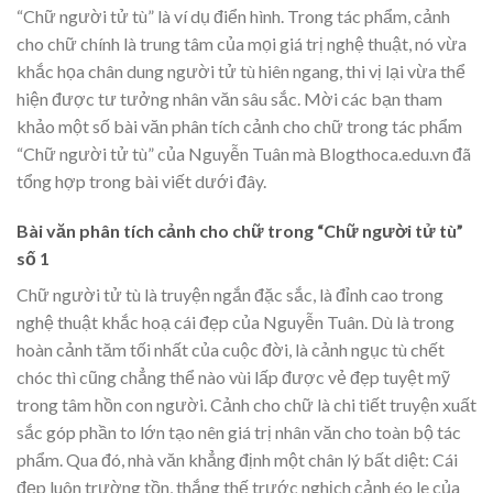
“Chữ người tử tù” là ví dụ điển hình. Trong tác phẩm, cảnh
cho chữ chính là trung tâm của mọi giá trị nghệ thuật, nó vừa
khắc họa chân dung người tử tù hiên ngang, thi vị lại vừa thể
hiện được tư tưởng nhân văn sâu sắc. Mời các bạn tham
khảo một số bài văn phân tích cảnh cho chữ trong tác phẩm
“Chữ người tử tù” của Nguyễn Tuân mà Blogthoca.edu.vn đã
tổng hợp trong bài viết dưới đây.
Bài văn phân tích cảnh cho chữ trong “Chữ người tử tù”
số 1
Chữ người tử tù là truyện ngắn đặc sắc, là đỉnh cao trong
nghệ thuật khắc hoạ cái đẹp của Nguyễn Tuân. Dù là trong
hoàn cảnh tăm tối nhất của cuộc đời, là cảnh ngục tù chết
chóc thì cũng chẳng thể nào vùi lấp được vẻ đẹp tuyệt mỹ
trong tâm hồn con người. Cảnh cho chữ là chi tiết truyện xuất
sắc góp phần to lớn tạo nên giá trị nhân văn cho toàn bộ tác
phẩm. Qua đó, nhà văn khẳng định một chân lý bất diệt: Cái
đẹp luôn trường tồn, thắng thế trước nghịch cảnh éo le của