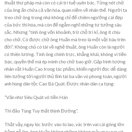
thuật thư pháp mà còn có cái trí tuệ uyên bác. Từng nét chữ
của ông ẩn chứa cả văn hóa, quan niệm về nhân thế. Người ta
treo chữ ông trong nhà không chỉ để chiêm ngưỡng cái đẹp
của bức thi họa, mà còn để ngẫm nghĩ những tư tưởng sâu
sắc. Nhưng “tính ông vốn khoảnh, trừ chỗ tri kỉ, ông ít chịu
cho chữ. Có được chữ ông Huấn mà treo là một vật báu trên
đời”. Không chủ có tài về nghệ thuật, ông Huấn còn là người
có thiên lương. Tính ông chính trực, khẳng khái, không vì tiền
bạc, quyền thế mà ép mình cho chữ bao giờ. Gặp hình tượng
nhân vật Huấn Cao trong tác phẩm, khiến người đọc dễ dáng
liên tưởng tới người thủ lĩnh tài ba văn vó phong toàn, người
anh hùng dân tộc Cao Bá Quát. Được nhân dân ca tụng:
“Văn như Siêu Quát vô tiền Hán
Thi đảo Tùng Tuy thất thịnh Đường”.
Thật vậy, ngay lúc bước vào tù lao, vác trên vai cái gông lớn
bằng gỗ lim, ông Huấn không những không mảy may run sợ