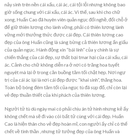
nảy sinh trên nền cái xấu, cái ác, cái tội lỗi nhưng không bao
giờ sống chung với cái xấu, cái ác. Vì thế, sau khi cho chữ
xong, Huấn Cao đã huyên viên quản ngục đổi nghề, đổi chỗ ở
để giữ thiên lương cho lành vững, phải có thiên lương lành
vững mới thưởng thức được cái đẹp. Cái thiên lương cao
đẹp của ông Huấn cũng là sáng bừng cả thiên lương ẩn giấu
của quản ngục. Hành động xin “bái lính” của y chính là sự
chiến thắng của cái đẹp, sự thất bại tmar hại của cái xấu, cái
ác. Cảnh cho chữ không diễn ra ở nơi có trăng hoa tuyết
nguyêt mà lại ở trong căn buồng tăm tối chật hẹp. Nơi ngự
trị của cái ác lại là nơi cái đẹp được “khai sinh”, thăng hoa.
Toàn bộ bóng đêm tăm tối của ngục tù đã sụp đổ, chỉ còn lại
vẻ đẹp thuần thiết của khí phách của thiên lương.
Người tử tù dù ngày mai có phải chịu án tử hình nhưng kẻ ấy
không chết mà sẽ đi vào cõi bất tử cùng với cái đẹp. Huấn
Cao là hiện thân cho vẻ đẹp hoàn mĩ, con người ấy chỉ có thể
chết về tinh thần , nhưng tử tưởng đẹp của ông Huấn và