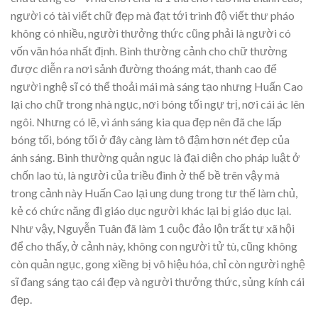
người có tài viết chữ đẹp mà đạt tới trình độ viết thư pháo
không có nhiều, người thưởng thức cũng phải là người có
vốn văn hóa nhất định. Bình thường cảnh cho chữ thường
được diễn ra nơi sảnh đường thoáng mát, thanh cao để
người nghệ sĩ có thể thoải mái mà sáng tạo nhưng Huấn Cao
lại cho chữ trong nhà ngục, nơi bóng tối ngự trị, nơi cái ác lên
ngôi. Nhưng có lẽ, vì ánh sáng kia qua đẹp nên đã che lấp
bóng tối, bóng tối ở đây càng làm tô đậm hơn nét đẹp của
ánh sáng. Bình thường quản ngục là đại diện cho pháp luật ở
chốn lao tù, là người của triều đình ở thế bề trên vậy mà
trong cảnh này Huấn Cao lại ung dung trong tư thế làm chủ,
kẻ có chức năng đi giáo dục người khác lại bị giáo dục lại.
Như vậy, Nguyễn Tuân đã làm 1 cuộc đảo lộn trất tự xã hội
để cho thấy, ở cảnh này, không con người tử tù, cũng không
còn quản ngục, gong xiềng bị vô hiệu hóa, chỉ còn người nghệ
sĩ đang sáng tạo cái đẹp và người thưởng thức, sủng kính cái
đẹp.