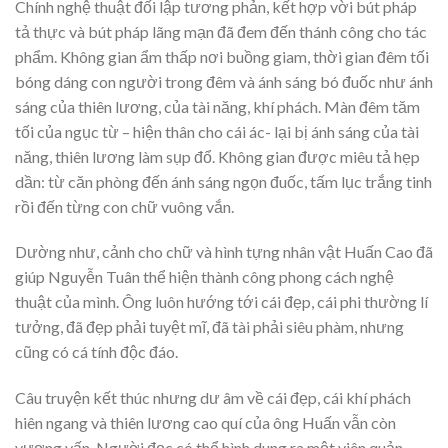
Chính nghệ thuật đối lập tương phản, kết hợp vời bút pháp
tả thực và bút pháp lãng mạn đã đem đến thánh công cho tác
phẩm. Không gian ẩm thấp nơi buồng giam, thời gian đêm tối
bóng dáng con người trong đêm và ánh sáng bó đuốc như ánh
sáng của thiên lương, của tài năng, khí phách. Màn đêm tăm
tối của ngục từ – hiện thân cho cái ác- lại bị ánh sáng của tài
năng, thiên lương làm sụp đổ. Không gian được miêu tả hẹp
dần: từ căn phòng đến ánh sáng ngọn đuốc, tấm lục trắng tinh
rồi đến từng con chữ vuông vắn.
Dường như, cảnh cho chữ và hình tựng nhân vật Huấn Cao đã
giúp Nguyễn Tuân thể hiện thành công phong cách nghệ
thuật của mình. Ông luôn hướng tới cái đẹp, cái phi thường lí
tưởng, đã đẹp phải tuyệt mĩ, đã tài phải siêu phàm, nhưng
cũng có cá tính độc đáo.
Câu truyện kết thúc nhưng dư âm về cái đẹp, cái khí phách
hiên ngang và thiên lương cao quí của ông Huấn vẫn còn
vương vấn. Người đọc có thể hình dung ra một viên quản