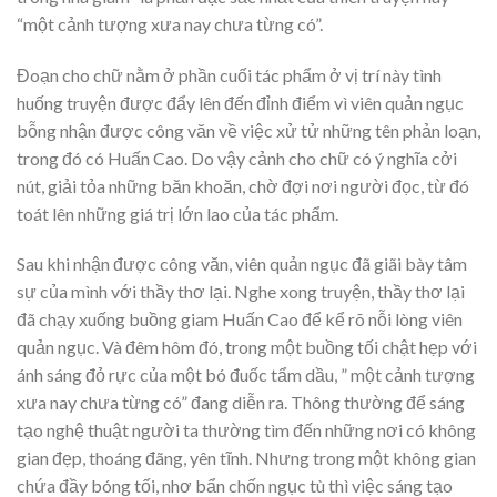
“một cảnh tượng xưa nay chưa từng có”.
Đoạn cho chữ nằm ở phần cuối tác phẩm ở vị trí này tình
huống truyện được đẩy lên đến đỉnh điểm vì viên quản ngục
bỗng nhận được công văn về việc xử tử những tên phản loạn,
trong đó có Huấn Cao. Do vậy cảnh cho chữ có ý nghĩa cởi
nút, giải tỏa những băn khoăn, chờ đợi nơi người đọc, từ đó
toát lên những giá trị lớn lao của tác phẩm.
Sau khi nhận được công văn, viên quản ngục đã giãi bày tâm
sự của mình với thầy thơ lại. Nghe xong truyện, thầy thơ lại
đã chạy xuống buồng giam Huấn Cao để kể rõ nỗi lòng viên
quản ngục. Và đêm hôm đó, trong một buồng tối chật hẹp với
ánh sáng đỏ rực của một bó đuốc tẩm dầu, ” một cảnh tượng
xưa nay chưa từng có” đang diễn ra. Thông thường để sáng
tạo nghệ thuật người ta thường tìm đến những nơi có không
gian đẹp, thoáng đãng, yên tĩnh. Nhưng trong một không gian
chứa đầy bóng tối, nhơ bẩn chốn ngục tù thì việc sáng tạo