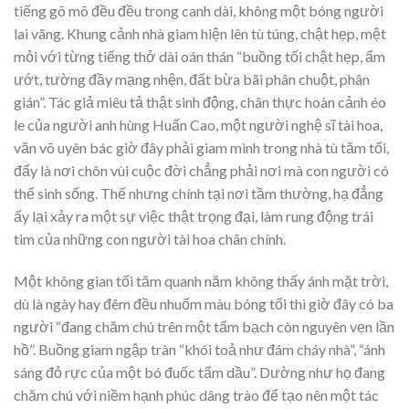
tiếng gõ mõ đều đều trong canh dài, không một bóng người
lai vãng. Khung cảnh nhà giam hiện lên tù túng, chật hẹp, mệt
mỏi với từng tiếng thở dài oán thán “buồng tối chật hẹp, ẩm
ướt, tường đầy mạng nhện, đất bừa bãi phân chuột, phân
gián”. Tác giả miêu tả thật sinh động, chân thực hoàn cảnh éo
le của người anh hùng Huấn Cao, một người nghệ sĩ tài hoa,
văn võ uyên bác giờ đây phải giam mình trong nhà tù tăm tối,
đấy là nơi chôn vùi cuộc đời chẳng phải nơi mà con người có
thể sinh sống. Thế nhưng chính tại nơi tầm thường, hạ đẳng
ấy lại xảy ra một sự việc thật trọng đại, làm rung động trái
tim của những con người tài hoa chân chính.
Một không gian tối tăm quanh năm không thấy ánh mặt trời,
dù là ngày hay đêm đều nhuốm màu bóng tối thì giờ đây có ba
người “đang chăm chú trên một tấm bạch còn nguyên vẹn lần
hồ”. Buồng giam ngập tràn “khói toả như đám cháy nhà”, “ánh
sáng đỏ rực của một bó đuốc tẩm dầu”. Dường như họ đang
chăm chú với niềm hạnh phúc dâng trào để tạo nên một tác