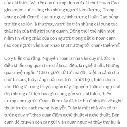
của cái thiện. Và trên con đường đến với cái chết Huấn Cao
gieo mầm cuộc sống cho những người lầm đường. Trong
khung cảnh đen tối của tù ngục, hình tượng Huấn Cao bỗng
trở lên cao lớn là thường, vượt lên trên những cái dung tục
thấp hèn của thế giới xung quanh. Đồng thời thể hiện một
niềm tin vững chắc của con người: trong bất kì hoàn cảnh
nào con người vẫn luôn khao khát hướng tới chân- thiện-mĩ.
Có ý kiến cho rằng: Nguyễn Tuân là nhà văn duy mĩ, tức là
điều khiến ông quan tâm chỉ là cái đẹp, là nghệ thuật. Nhưng
qua truyện ngắn ” Chữ người tử tù” mà đặc biệt là cảnh cho
chữ ta càng thấy rằng nhận xét trên là hời hợt, thiếu chính
xác. Đúng là trong truyện ngắn này, Nguyễn Tuân ca ngợi cái
đẹp nhưng cái đẹp bao giờ cũng gắn với cái thiện, thiên
lương con người. Quan điểm này đã bác bỏ định kiến về nghệ
thuật trước cách mạng, Nguyễn Tuân là một nhà văn có tư
tưởng duy mĩ, theo quan điểm nghệ thuật vị nghệ thuật. Bên
cạnh đó, truyện còn ca ngời viên quản ngục và thầy thơ lại là