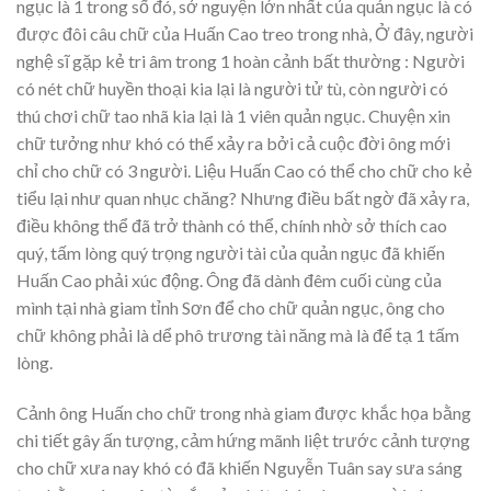
ngục là 1 trong số đó, sở nguyện lớn nhất của quản ngục là có
được đôi câu chữ của Huấn Cao treo trong nhà, Ở đây, người
nghệ sĩ gặp kẻ tri âm trong 1 hoàn cảnh bất thường : Người
có nét chữ huyền thoại kia lại là người tử tù, còn người có
thú chơi chữ tao nhã kia lại là 1 viên quản ngục. Chuyện xin
chữ tưởng như khó có thể xảy ra bởi cả cuộc đời ông mới
chỉ cho chữ có 3 người. Liệu Huấn Cao có thể cho chữ cho kẻ
tiểu lại như quan nhục chăng? Nhưng điều bất ngờ đã xảy ra,
điều không thể đã trở thành có thể, chính nhờ sở thích cao
quý, tấm lòng quý trọng người tài của quản ngục đã khiến
Huấn Cao phải xúc động. Ông đã dành đêm cuối cùng của
mình tại nhà giam tỉnh Sơn để cho chữ quản ngục, ông cho
chữ không phải là dể phô trương tài năng mà là để tạ 1 tấm
lòng.
Cảnh ông Huấn cho chữ trong nhà giam được khắc họa bằng
chi tiết gây ấn tượng, cảm hứng mãnh liệt trước cảnh tượng
cho chữ xưa nay khó có đã khiến Nguyễn Tuân say sưa sáng