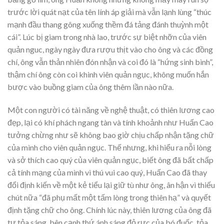
trước lời quát nạt của tên lính áp giải mà vẫn lạnh lùng “thúc
mạnh đầu thang gông xuống thềm đá tảng đánh thuỳnh một
cái”. Lúc bị giam trong nhà lao, trước sự biệt nhỡn của viên
quản nguc, ngày ngày đưa rượu thịt vào cho ông và các đồng
chí, ông vẫn thản nhiên đón nhận và coi đó là “hứng sinh bình”,
thậm chí ông còn coi khinh viên quản ngục, không muốn hắn
bược vào buồng giam của ông thêm lần nào nữa.
Một con người có tài năng về nghệ thuật, có thiên lương cao
đẹp, lại có khí phách ngang tàn và tính khoảnh như Huấn Cao
tưởng chừng như sẽ không bao giờ chịu chấp nhận tặng chữ
của mình cho viên quản ngục. Thế nhưng, khi hiểu ra nỗi lòng
và sở thích cao quý của viên quản ngục, biết ông đã bất chấp
cả tính mạng của mình vì thú vui cao quý, Huấn Cao đã thay
đổi định kiến về một kẻ tiểu lại giữ tù như ông, ân hận vì thiếu
chút nữa “đã phụ mất một tấm lòng trong thiên hạ” và quyết
định tặng chữ cho ông. Chính lúc này, thiên lương của ông đã
tự tỏa sáng, bên cạnh thứ ánh sáng đỏ rực của bó đuốc, tỏa