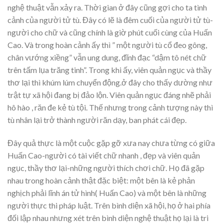
nghệ thuật vẫn xảy ra. Thời gian ở đây cũng gợi cho ta tình
cảnh của người tử tù. Đây có lẽ là đêm cuối của người tử tù-
người cho chữ và cũng chính là giờ phút cuối cùng của Huấn
Cao. Và trong hoàn cảnh ấy thì ” một người tù cổ đeo gông,
chân vướng xiềng” vẫn ung dung, đĩnh đạc “dậm tô nét chữ
trên tấm lụa trăng tinh”. Trong khi ấy, viên quản ngục và thầy
thơ lại thì khúm lúm chuyển động.ở đây cho thấy dường như
trật tự xã hội đang bị đảo lộn. Viên quản ngục đáng nhẽ phải
hô hào , răn đe kẻ tù tội. Thế nhưng trong cảnh tượng này thì
tù nhân lại trở thành người răn dạy, ban phát cái đẹp.
Đây quả thực là một cuộc gặp gỡ xưa nay chưa từng có giữa
Huấn Cao-người có tài viết chữ nhanh , đẹp và viên quản
ngục, thầy thơ lại-những người thích chơi chữ. Họ đã gặp
nhau trong hoàn cảnh thật đặc biệt: một bên là kẻ phản
nghịch phải lĩnh án tử hình( Huấn Cao) và một bên là những
người thực thi pháp luật. Trên bình diện xã hội, họ ở hai phía
đối lập nhau nhưng xét trên bình diện nghệ thuật họ lại là tri