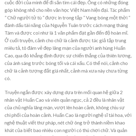
cuộc đời của mình để đi săn tìm cái đẹp. Ông có những đóng
góp không nhỏ cho nền văn học Việt Nam hiện đại. Tác phẩm
” Chữ người tử tù ” được in trong tập ” Vang bóng một thời ”
đánh dấu tài năng của Nguyễn Tuân trước cách mạng tháng
Tám và được coi như là 1 văn phẩm đạt gần đến độ hoàn mĩ.
Ở cuối truyện, cảnh cho chữ là cảnh được tác giả tập trung
miêu tả, tô đâm vẻ đẹp lãng mạn của người anh hùng Huấn
Cao, qua đó khẳng định được sự chiến thắng của thiên lương,
của ánh sáng trước bóng tối và cái xấu. Có thể nói, cảnh cho
chữ là cảnh tượng đắt giá nhất, cảnh mà xưa này chưa từng
có.
Truyện ngắn được xây dựng dựa trên mối quan hệ giữa 2
nhân vật Huấn Cao và viên quản ngục, cả 2 đều là nhân vật
của chủ nghĩa lãng mạn, vượt lên hoàn cảnh, không chịu sự
chi phối của hoàn cảnh. Huấn Cao là người nghệ sĩ tài hoa, với
nghệ thuật viết thư pháp, nét chữ ông trở thành niềm khao
khát của biết bao nhiêu con người có thú chơi chữ. Và quản