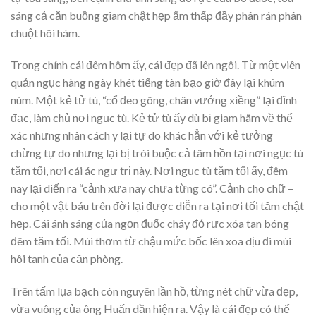
sáng cả căn buồng giam chật hẹp ẩm thấp đầy phân rán phân
chuột hôi hám.
Trong chính cái đêm hôm ấy, cái đẹp đã lên ngôi. Từ một viên
quản ngục hàng ngày khét tiếng tàn bạo giờ đây lại khúm
núm. Một kẻ tử tù, “cổ đeo gông, chân vướng xiềng” lại đĩnh
đạc, làm chủ nơi ngục tù. Kẻ tử tù ấy dù bị giam hãm về thể
xác nhưng nhân cách y lại tự do khác hẳn với kẻ tưởng
chừng tự do nhưng lại bị trói buộc cả tâm hồn tại nơi ngục tù
tăm tối, nơi cái ác ngự trị này. Nơi ngục tù tăm tối ấy, đêm
nay lại diến ra “cảnh xưa nay chưa từng có”. Cảnh cho chữ –
cho một vật báu trên đời lại được diễn ra tại nơi tối tăm chật
hẹp. Cái ánh sáng của ngọn đuốc cháy đỏ rực xóa tan bóng
đêm tăm tối. Mùi thơm từ chậu mức bốc lên xoa dịu đi mùi
hôi tanh của căn phòng.
Trên tấm lụa bạch còn nguyên lần hồ, từng nét chữ vừa đẹp,
vừa vuông của ông Huấn dần hiện ra. Vậy là cái đẹp có thể