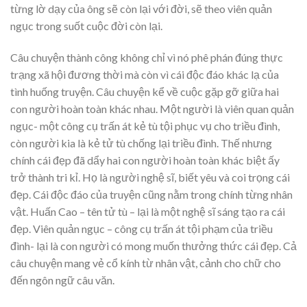
từng lờ dạy của ông sẽ còn lại với đời, sẽ theo viên quản
ngục trong suốt cuộc đời còn lại.
Câu chuyện thành công không chỉ vì nó phê phán đúng thực
trạng xã hội đương thời mà còn vì cái độc đáo khác lạ của
tình huống truyện. Câu chuyện kể về cuộc gặp gỡ giữa hai
con người hoàn toàn khác nhau. Một người là viên quan quản
ngục- một công cụ trấn át kẻ tù tội phục vụ cho triều đình,
còn người kia là kẻ tử tù chống lại triều đình. Thế nhưng
chính cái đẹp đã dẩy hai con người hoàn toàn khác biệt ấy
trở thành tri kỉ. Họ là người nghệ sĩ, biết yêu và coi trọng cái
đẹp. Cái độc đáo của truyện cũng nằm trong chính từng nhân
vật. Huấn Cao – tên tử tù – lại là một nghệ sĩ sáng tạo ra cái
đẹp. Viên quản ngục – công cụ trấn át tội phạm của triều
đình- lại là con người có mong muốn thưởng thức cái đẹp. Cả
câu chuyện mang vẻ cổ kính từ nhân vật, cảnh cho chữ cho
đến ngôn ngữ câu văn.