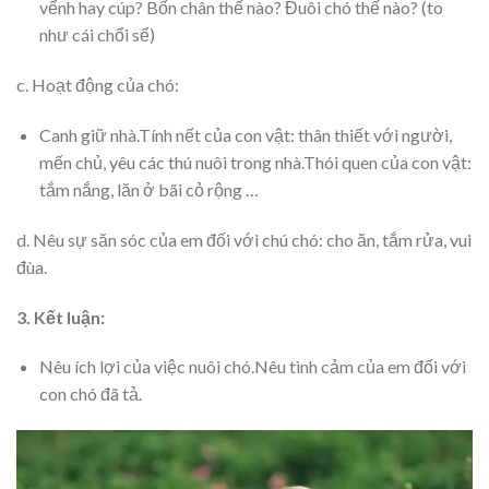
vểnh hay cúp? Bốn chân thế nào? Đuôi chó thế nào? (to
như cái chổi sể)
c. Hoạt động của chó:
Canh giữ nhà.Tính nết của con vật: thân thiết với người,
mến chủ, yêu các thú nuôi trong nhà.Thói quen của con vật:
tắm nắng, lăn ở bãi cỏ rộng …
d. Nêu sự săn sóc của em đối với chú chó: cho ăn, tắm rửa, vui
đùa.
3. Kết luận:
Nêu ích lợi của việc nuôi chó.Nêu tình cảm của em đối với
con chó đã tả.