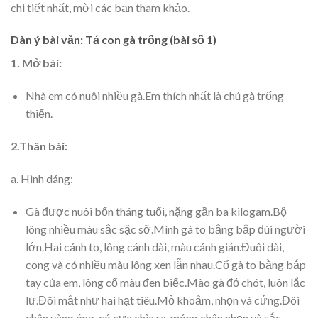
chi tiết nhất, mời các bạn tham khảo.
Dàn ý bài văn: Tả con gà trống (bài số 1)
1. Mở bài:
Nhà em có nuôi nhiều gà.Em thích nhất là chú gà trống
thiến.
2.Thân bài:
a. Hình dáng:
Gà được nuôi bốn tháng tuổi, nặng gần ba kilogam.Bộ
lông nhiều màu sắc sặc sỡ.Mình gà to bằng bắp đùi người
lớn.Hai cánh to, lông cánh dài, màu cánh gián.Đuôi dài,
cong và có nhiều màu lông xen lẫn nhau.Cổ gà to bằng bắp
tay của em, lông cổ màu đen biếc.Mào gà đỏ chót, luôn lắc
lư.Đôi mắt như hai hạt tiêu.Mỏ khoằm, nhọn và cứng.Đôi
chân vàng óng, có cựa chìa ra, móng chân nhọn và sắc.