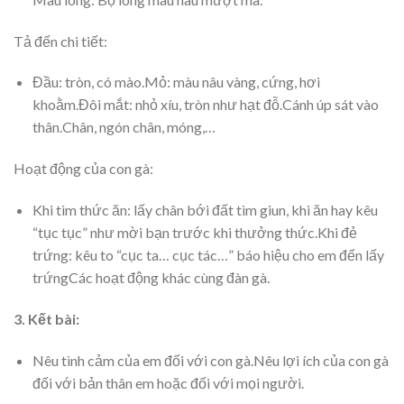
Tả đến chi tiết:
Đầu: tròn, có mào.Mỏ: màu nâu vàng, cứng, hơi
khoằm.Đôi mắt: nhỏ xíu, tròn như hạt đỗ.Cánh úp sát vào
thân.Chân, ngón chân, móng,…
Hoạt động của con gà:
Khi tìm thức ăn: lấy chân bới đất tìm giun, khi ăn hay kêu
“tục tục” như mời bạn trước khi thưởng thức.Khi đẻ
trứng: kêu to “cục ta… cục tác…” báo hiệu cho em đến lấy
trứngCác hoạt động khác cùng đàn gà.
3. Kết bài:
Nêu tình cảm của em đối với con gà.Nêu lợi ích của con gà
đối với bản thân em hoặc đối với mọi người.