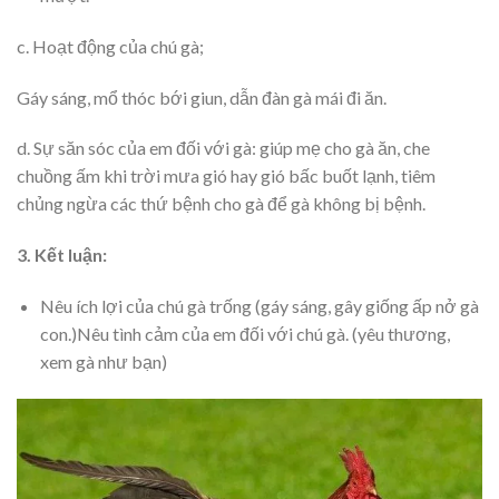
c. Hoạt động của chú gà;
Gáy sáng, mổ thóc bới giun, dẫn đàn gà mái đi ăn.
d. Sự săn sóc của em đối với gà: giúp mẹ cho gà ăn, che
chuồng ấm khi trời mưa gió hay gió bấc buốt lạnh, tiêm
chủng ngừa các thứ bệnh cho gà để gà không bị bệnh.
3. Kết luận:
Nêu ích lợi của chú gà trống (gáy sáng, gây giống ấp nở gà
con.)Nêu tình cảm của em đối với chú gà. (yêu thương,
xem gà như bạn)