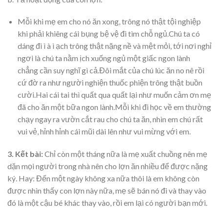
Mỗi khi mẹ em cho nó ăn xong, trông nó thật tội nghiệp
khi phải khiêng cái bụng bệ vệ đi tìm chỗ ngủ.Chú ta có
dáng đi ì à ì ạch trông thật nặng nề và mệt mỏi, tới nơi nghỉ
ngơi là chú ta nằm ịch xuống ngủ một giấc ngon lành
chẳng cần suy nghĩ gì cả.Đôi mắt của chú lúc ăn no nê rồi
cứ đờ ra như người nghiện thuốc phiện trông thật buồn
cười.Hai cái tai thì quất qua quất lại như muốn cảm ơn mẹ
đã cho ăn một bữa ngon lành.Mỗi khi đi học về em thường
chạy ngay ra vườn cắt rau cho chú ta ăn, nhìn em chú rất
vui vẻ, hỉnh hỉnh cái mũi dài lên như vui mừng với em.
3. Kết bài:
Chỉ còn một tháng nữa là mẹ xuất chuồng nên mẹ
dặn mọi người trong nhà nên cho lợn ăn nhiều để được nặng
ký. Hay: Đến một ngày không xa nữa thôi là em không còn
được nhìn thấy con lợn này nữa, mẹ sẽ bán nó đi và thay vào
đó là một cậu bé khác thay vào, rồi em lại có người bạn mới.