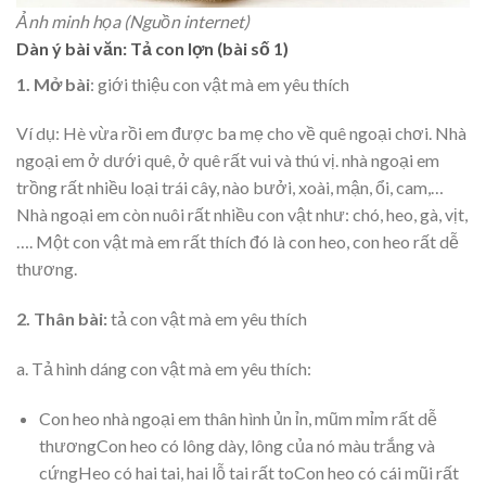
Ảnh minh họa (Nguồn internet)
Dàn ý bài văn: Tả con lợn (bài số 1)
1. Mở bài
: giới thiệu con vật mà em yêu thích
Ví dụ: Hè vừa rồi em được ba mẹ cho về quê ngoại chơi. Nhà
ngoại em ở dưới quê, ở quê rất vui và thú vị. nhà ngoại em
trồng rất nhiều loại trái cây, nào bưởi, xoài, mận, ổi, cam,…
Nhà ngoại em còn nuôi rất nhiều con vật như: chó, heo, gà, vịt,
…. Một con vật mà em rất thích đó là con heo, con heo rất dễ
thương.
2. Thân bài:
tả con vật mà em yêu thích
a. Tả hình dáng con vật mà em yêu thích:
Con heo nhà ngoại em thân hình ủn ỉn, mũm mỉm rất dễ
thươngCon heo có lông dày, lông của nó màu trắng và
cứngHeo có hai tai, hai lỗ tai rất toCon heo có cái mũi rất