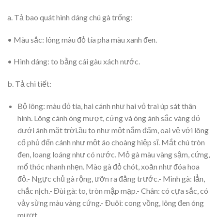
a. Tả bao quát hình dáng chú gà trống:
• Màu sắc: lông màu đỏ tía pha màu xanh đen.
• Hình dáng: to bằng cái gàu xách nước.
b. Tả chi tiết:
Bộ lông: màu đỏ tía, hai cánh như hai vỏ trai úp sát thân
hình. Lông cánh óng mượt, cứng và óng ánh sắc vàng đỏ
dưới ánh mặt trời.ầu to như một nắm đấm, oai vệ với lông
cổ phủ đến cánh như một áo choàng hiệp sĩ. Mắt chú tròn
đen, loang loáng như có nước. Mỏ gà màu vàng sậm, cứng,
mổ thóc nhanh nhẹn. Mào gà đỏ chót, xoăn như đóa hoa
đỏ.- Ngực chủ gà rộng, ưỡn ra đằng trước.- Mình gà: lẳn,
chắc nịch.- Đùi gà: to, tròn mập mạp.- Chân: có cựa sắc, có
vảy sừng màu vàng cứng.- Đuôi: cong vồng, lông đen óng
mượt.