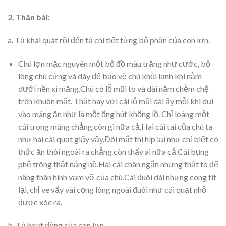
2. Thân bài:
a. Tả khái quát rồi đến tả chi tiết từng bộ phận của con lợn.
Chú lợn mặc nguyên một bộ đồ màu trắng như cước, bộ
lông chú cứng và dày để bảo vệ chú khỏi lạnh khi nằm
dưới nền xi măng.Chú có lỗ mũi to và dài nằm chễm chệ
trên khuôn mặt. Thật hay với cái lỗ mũi dài ấy mỗi khi dụi
vào máng ăn như là một ống hút khổng lồ. Chỉ loáng một
cái trong máng chẳng còn gì nữa cả.Hai cái tai của chú ta
như hai cái quạt giấy vậy.Đôi mắt thì híp lại như chỉ biết có
thức ăn thôi ngoài ra chẳng còn thấy ai nữa cả.Cái bụng
phệ trông thật nặng nề.Hai cái chân ngắn nhưng thật to để
nâng thân hình vạm vỡ của chú.Cái đuôi dài nhưng cong tít
lại, chỉ ve vẩy vài cọng lông ngoài đuôi như cái quạt nhỏ
được xòe ra.
b. Tả hoạt động của con lợn.