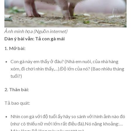
Ảnh minh họa (Nguồn internet)
Dàn ý bài văn: Tả con gà mái
1. Mở bài:
Con gà này em thấy ở đâu? (Nhà em nuôi, của nhà hàng
xóm, đi chơi nhìn thấy,…).Độ lớn của nó? (Bao nhiêu tháng
tuổi?)
2. Thân bài:
Tả bao quát:
Nhìn con gà với độ tuổi ấy hãy so sánh với hình ảnh nào đó
(như cô thiếu nữ mới lớn rất điệu đà).Nó nặng khoảng:…
Màu lông: Bộ lông màu nâu mượt mà.