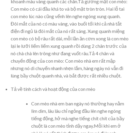
khoanh màu vàng quanh các chân.Tả gương mặt con mèo:
Con mèo có cái đầu khá to và bộ mặt tròn tròn. Hai lỗ tai
con mèo lúc nào cũng vểnh lên nghe ngóng xung quanh.
Đôi mắt của nó có màu vàng, vào buổi tối khi cả nhà tắt
điện đi ngủ là đôi mắt của nó rất sáng. Xung quanh miệng
con mèo có bộ râu rất dài, mỗi lần ăn cơm xong là con mèo
lại le lưỡi liếm liếm xung quanh rồi dùng 2 chân trước của
nó chà chà lên trông như đang vuốt râu.Tả 4 chân và
chuyển động của con mèo: Con mèo nhà em rất mập
nhưng nó di chuyển nhanh nhẹn lắm, hàng ngày nó vẫn đi
lùng bầy chuột quanh nhà, và bắt được rất nhiều chuột.
Tả về tính cách và hoạt động của con mèo
Con mèo nhà em ban ngày nó thường hay nằm
lim dim, lâu lâu chỉ ngỏng đầu lên nghe ngóng
tiếng động, hở mà nghe tiếng chít chít của bầy
chuột là con mèo tỉnh dậy ngay.Mỗi khi em ở