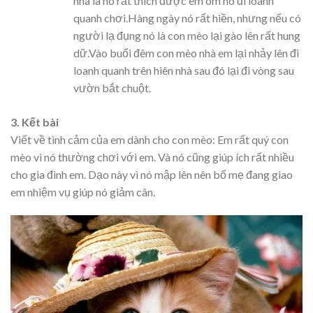
nhà là nó rất thích được em ôm nó đi loanh
quanh chơi.Hàng ngày nó rất hiền, nhưng nếu có
người lạ đụng nó là con mèo lại gào lên rất hung
dữ.Vào buổi đêm con mèo nhà em lại nhảy lên đi
loanh quanh trên hiên nhà sau đó lại đi vòng sau
vườn bắt chuột.
3. Kết bài
Viết về tình cảm của em dành cho con mèo: Em rất quý con
mèo vì nó thường chơi với em. Và nó cũng giúp ích rất nhiều
cho gia đình em. Dạo này vì nó mập lên nên bố mẹ đang giao
em nhiệm vụ giúp nó giảm cân.