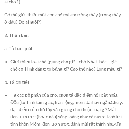
ai cho ?)
Có thể giới thiệu một con chó mà em trông thấy (trông thấy
ở đâu? Do ai nuôi?)
2. Thân bài:
a. Tả bao quát:
Giới thiệu loại chó (giống chó gì? – chó Nhật, béc – giê,
chó cỏ)Hình dáng: to bằng gì? Cao thế nào? Lông màu gì?
b. Tả chi tiết:
Tả các bộ phận của chó, chọn tả đặc điểm nổi bật nhất.
Đầu (to, hình tam giác, trán rộng, mõm dài hay ngắn.Chú ý:
đặc điểm của chó tùy vào giống chó thuộc loại gì?Mắt:
đen ươn ướt (hoặc nâu) sáng loáng như có nước, lanh lợi,
tinh khôn.Mõm: đen, ươn ướt. đánh mùi rất thính nhạy.Tai: