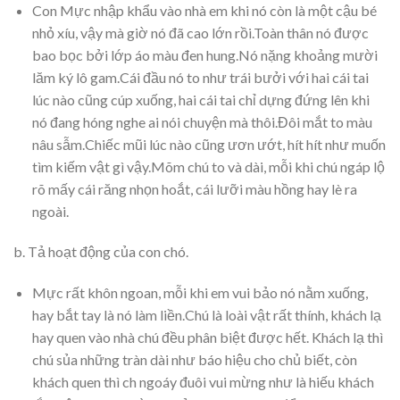
Con Mực nhập khẩu vào nhà em khi nó còn là một cậu bé
nhỏ xíu, vậy mà giờ nó đã cao lớn rồi.Toàn thân nó được
bao bọc bởi lớp áo màu đen hung.Nó nặng khoảng mười
lăm ký lô gam.Cái đầu nó to như trái bưởi với hai cái tai
lúc nào cũng cúp xuống, hai cái tai chỉ dựng đứng lên khi
nó đang hóng nghe ai nói chuyện mà thôi.Đôi mắt to màu
nâu sẫm.Chiếc mũi lúc nào cũng ươn ướt, hít hít như muốn
tìm kiếm vật gì vậy.Mõm chú to và dài, mỗi khi chú ngáp lộ
rõ mấy cái răng nhọn hoắt, cái lưỡi màu hồng hay lè ra
ngoài.
b. Tả hoạt động của con chó.
Mực rất khôn ngoan, mỗi khi em vui bảo nó nằm xuống,
hay bắt tay là nó làm liền.Chú là loài vật rất thính, khách lạ
hay quen vào nhà chú đều phân biệt được hết. Khách lạ thì
chú sủa những tràn dài như báo hiệu cho chủ biết, còn
khách quen thì ch ngoáy đuôi vui mừng như là hiếu khách