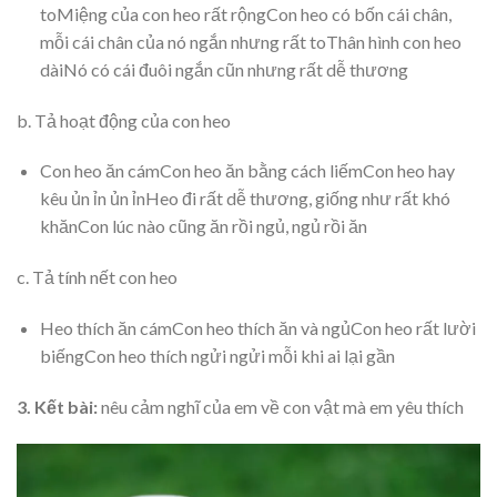
toMiệng của con heo rất rộngCon heo có bốn cái chân,
mỗi cái chân của nó ngắn nhưng rất toThân hình con heo
dàiNó có cái đuôi ngắn cũn nhưng rất dễ thương
b. Tả hoạt động của con heo
Con heo ăn cámCon heo ăn bằng cách liếmCon heo hay
kêu ủn ỉn ủn ỉnHeo đi rất dễ thương, giống như rất khó
khănCon lúc nào cũng ăn rồi ngủ, ngủ rồi ăn
c. Tả tính nết con heo
Heo thích ăn cámCon heo thích ăn và ngủCon heo rất lười
biếngCon heo thích ngửi ngửi mỗi khi ai lại gần
3. Kết bài:
nêu cảm nghĩ của em về con vật mà em yêu thích