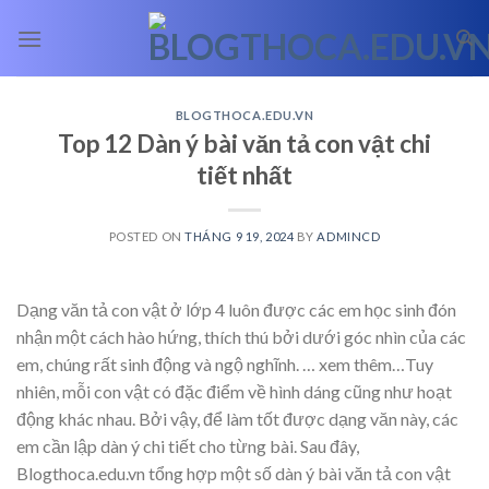
Skip
to
content
BLOGTHOCA.EDU.VN
Top 12 Dàn ý bài văn tả con vật chi
tiết nhất
POSTED ON
THÁNG 9 19, 2024
BY
ADMINCD
Dạng văn tả con vật ở lớp 4 luôn được các em học sinh đón
nhận một cách hào hứng, thích thú bởi dưới góc nhìn của các
em, chúng rất sinh động và ngộ nghĩnh.
… xem thêm…
Tuy
nhiên, mỗi con vật có đặc điểm về hình dáng cũng như hoạt
động khác nhau. Bởi vậy, để làm tốt được dạng văn này, các
em cần lập dàn ý chi tiết cho từng bài. Sau đây,
Blogthoca.edu.vn tổng hợp một số dàn ý bài văn tả con vật