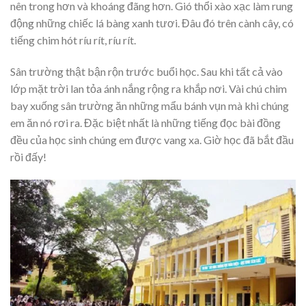
nên trong hơn và khoáng đãng hơn. Gió thổi xào xạc làm rung
động những chiếc lá bàng xanh tươi. Đâu đó trên cành cây, có
tiếng chim hót ríu rít, ríu rít.
Sân trường thật bận rộn trước buổi học. Sau khi tất cả vào
lớp mặt trời lan tỏa ánh nắng rộng ra khắp nơi. Vài chú chim
bay xuống sân trường ăn những mẩu bánh vụn mà khi chúng
em ăn nó rơi ra. Đặc biệt nhất là những tiếng đọc bài đồng
đều của học sinh chúng em được vang xa. Giờ học đã bắt đầu
rồi đấy!