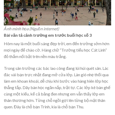
Ảnh minh họa (Nguồn internet)
Bài văn tả cảnh trường em trước buổi học số 3
Hôm nay là một buổi sáng đẹp trời, em đến trường sớm hơn
mọi ngày để chào cờ. Hàng chữ “Trường tiểu học Cát Linh”
đỏ thắm nổi bật trên nền màu trắng.
Trong sân trường các bác lao công đang lúi húi quét sân. Lác
đác vài bạn trực nhật đang mở cửa lớp. Làn gió nhẹ thổi qua
làm em khoan khoái, dễ chịu khi bước vào hàng hiên lớp học
thẳng tắp. Dãy bàn học ngăn nắp, trật tự. Các lớp kê bàn ghế
cùng một kiểu, kể cả bảng đen nhưng em vẫn thấy lớp em
thân thương hơn. Từng chỗ ngồi gợi lên từng bộ mặt thân
quen. Đây là chỗ bạn Trinh, kia là chỗ bạn Thu.