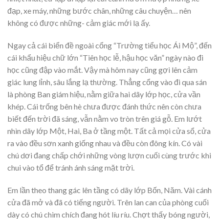
đạp, xe máy, những bước chân, những câu chuyện… nên
không có được những- cảm giác mới lạ ấy.
Ngay cả cái biển đề ngoài cổng “Trường tiểu học Ái Mộ”, đến
cái khẩu hiệu chữ lớn “Tiên học lễ, hậu học văn” ngày nào đi
học cũng đập vào mắt. Vậy mà hôm nay cũng gợi lên cảm
giác lung lỉnh, sâu lắng lạ thường. Thẳng cổng vào đi qua sán
là phòng Ban giám hiệu, nằm giữa hai dãy lớp học, cửa vần
khép. Cái trống bên hè chưa được đánh thức nên còn chưa
biết đến trời đã sáng, vẫn nằm vo tròn trên giá gỗ. Em lướt
nhìn dãy lớp Một, Hai, Ba ở tầng một. Tất cả mọi cửa sổ, cửa
ra vào đều sơn xanh giống nhau và đều còn đông kín. Có vài
chú dơi đang chấp chới những vòng lượn cuối cùng trước khi
chui vào tổ để tránh ánh sáng mặt trời.
Em lần theo thang gác lên tầng có dãy lớp Bốn, Năm. Vài cánh
cửa đã mở và đã có tiếng người. Trên lan can của phòng cuối
dày có chú chim chích đang hót líu ríu. Chợt thấy bóng người,