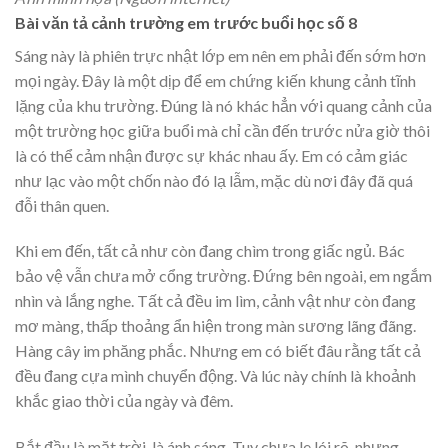
Bài văn tả cảnh trường em trước buổi học số 8
Sáng này là phiên trực nhật lớp em nên em phải đến sớm hơn
mọi ngày. Đây là một dịp để em chứng kiến khung cảnh tĩnh
lặng của khu trường. Đúng là nó khác hẳn với quang cảnh của
một trường học giữa buổi mà chỉ cần đến trước nửa giờ thôi
là có thể cảm nhận được sự khác nhau ấy. Em có cảm giác
như lạc vào một chốn nào đó lạ lẫm, mặc dù nơi đây đã quá
đỗi thân quen.
Khi em đến, tất cả như còn đang chìm trong giấc ngủ. Bác
bảo vệ vẫn chưa mở cổng trường. Đứng bên ngoài, em ngắm
nhìn và lắng nghe. Tất cả đều im lìm, cảnh vật như còn đang
mơ màng, thấp thoảng ẩn hiện trong màn sương lãng đãng.
Hàng cây im phăng phắc. Nhưng em có biết đâu rằng tất cả
đều đang cựa mình chuyển động. Và lúc này chính là khoảnh
khắc giao thời của ngày và đêm.
Bắt đầu là mặt trời, là ánh sáng. Tuy chưa le lói rõ. nhưng