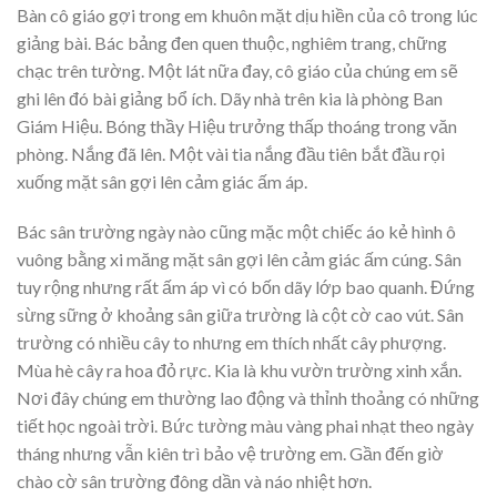
Bàn cô giáo gợi trong em khuôn mặt dịu hiền của cô trong lúc
giảng bài. Bác bảng đen quen thuộc, nghiêm trang, chững
chạc trên tường. Một lát nữa đay, cô giáo của chúng em sẽ
ghi lên đó bài giảng bổ ích. Dãy nhà trên kia là phòng Ban
Giám Hiệu. Bóng thầy Hiệu trưởng thấp thoáng trong văn
phòng. Nắng đã lên. Một vài tia nắng đầu tiên bắt đầu rọi
xuống mặt sân gợi lên cảm giác ấm áp.
Bác sân trường ngày nào cũng mặc một chiếc áo kẻ hình ô
vuông bằng xi măng mặt sân gợi lên cảm giác ấm cúng. Sân
tuy rộng nhưng rất ấm áp vì có bốn dãy lớp bao quanh. Đứng
sừng sững ở khoảng sân giữa trường là cột cờ cao vút. Sân
trường có nhiều cây to nhưng em thích nhất cây phượng.
Mùa hè cây ra hoa đỏ rực. Kia là khu vườn trường xinh xắn.
Nơi đây chúng em thường lao động và thỉnh thoảng có những
tiết học ngoài trời. Bức tường màu vàng phai nhạt theo ngày
tháng nhưng vẫn kiên trì bảo vệ trường em. Gần đến giờ
chào cờ sân trường đông dần và náo nhiệt hơn.