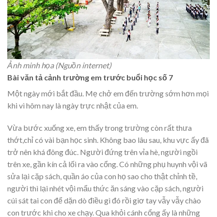
Ảnh minh họa (Nguồn internet)
Bài văn tả cảnh trường em trước buổi học số 7
Một ngày mới bắt đầu. Mẹ chở em đến trường sớm hơn mọi
khi vì hôm nay là ngày trực nhật của em.
Vừa bước xuống xe, em thấy trong trường còn rất thưa
thớt,chỉ có vài bạn học sinh. Không bao lâu sau, khu vực ấy đã
trở nên khá đông đúc. Người đứng trên vỉa hè, người ngồi
trên xe, gần kín cả lối ra vào cổng. Có những phụ huynh vội vã
sửa lại cặp sách, quần áo của con họ sao cho thật chỉnh tề,
người thì lại nhét vội mẩu thức ăn sáng vào cặp sách, người
cúi sát tai con để dặn dò điều gì đó rồi giơ tay vẫy vẫy chào
con trước khi cho xe chạy. Qua khỏi cánh cổng ấy là những