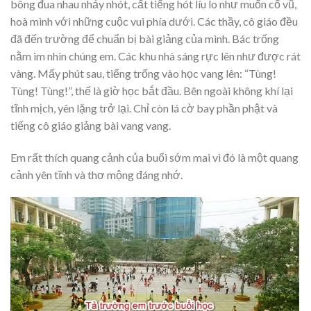
bông đua nhau nhảy nhót, cất tiếng hót líu lo như muốn cổ vũ,
hoà mình với những cuộc vui phía dưới. Các thầy, cô giáo đều
đã đến trường để chuẩn bị bài giảng của mình. Bác trống
nằm im nhìn chúng em. Các khu nhà sáng rực lên như được rát
vàng. Mấy phút sau, tiếng trống vào học vang lên: “Tùng!
Tùng! Tùng!”, thế là giờ học bắt đầu. Bên ngoài không khí lại
tĩnh mịch, yên lặng trở lại. Chỉ còn lá cờ bay phần phật và
tiếng cô giáo giảng bài vang vang.
Em rất thích quang cảnh của buổi sớm mai vì đó là một quang
cảnh yên tĩnh và thơ mộng đáng nhớ.