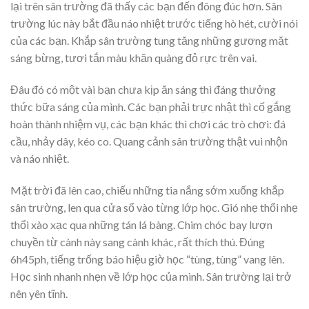
lại trên sân trường đã thấy các bạn đến đông đúc hơn. Sân
trường lúc này bắt đầu náo nhiệt trước tiếng hò hét, cười nói
của các bạn. Khắp sân trường tung tăng những gương mặt
sáng bừng, tươi tắn màu khăn quàng đỏ rực trên vai.
Đâu đó có một vài bạn chưa kịp ăn sáng thì đáng thưởng
thức bữa sáng của mình. Các bạn phải trực nhật thì cố gắng
hoàn thành nhiệm vụ, các bạn khác thì chơi các trò chơi: đá
cầu, nhảy dây, kéo co. Quang cảnh sân trường thật vui nhộn
và náo nhiệt.
Mặt trời đã lên cao, chiếu những tia nắng sớm xuống khắp
sân trường, len qua cửa sổ vào từng lớp học. Gió nhẹ thổi nhẹ
thổi xào xạc qua những tán lá bàng. Chim chóc bay lượn
chuyền từ cành này sang cành khác, rất thích thú. Đúng
6h45ph, tiếng trống báo hiệu giờ học “tùng, tùng” vang lên.
Học sinh nhanh nhẹn về lớp học của mình. Sân trường lại trở
nên yên tĩnh.