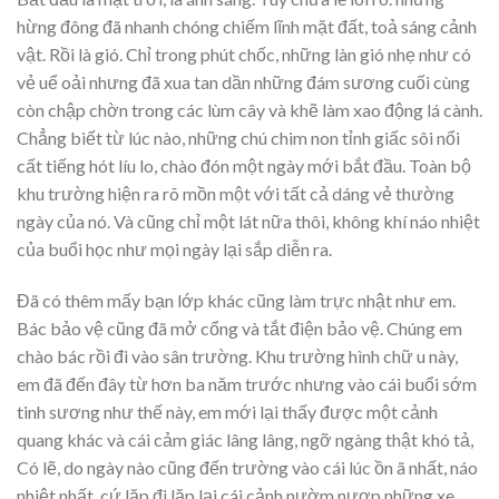
hừng đông đã nhanh chóng chiếm lĩnh mặt đất, toả sáng cảnh
vật. Rồi là gió. Chỉ trong phút chốc, những làn gió nhẹ như có
vẻ uể oải nhưng đã xua tan dần những đám sương cuối cùng
còn chập chờn trong các lùm cây và khẽ làm xao động lá cành.
Chẳng biết từ lúc nào, những chú chim non tỉnh giấc sôi nổi
cất tiếng hót líu lo, chào đón một ngày mới bắt đầu. Toàn bộ
khu trường hiện ra rõ mồn một với tất cả dáng vẻ thường
ngày của nó. Và cũng chỉ một lát nữa thôi, không khí náo nhiệt
của buổi học như mọi ngày lại sắp diễn ra.
Đã có thêm mấy bạn lớp khác cũng làm trực nhật như em.
Bác bảo vệ cũng đã mở cổng và tắt điện bảo vệ. Chúng em
chào bác rồi đi vào sân trường. Khu trường hình chữ u này,
em đã đến đây từ hơn ba năm trước nhưng vào cái buổi sớm
tinh sương như thế này, em mới lại thấy được một cảnh
quang khác và cái cảm giác lâng lâng, ngỡ ngàng thật khó tả,
Có lẽ, do ngày nào cũng đến trường vào cái lúc ồn ã nhất, náo
nhiệt nhất, cứ lặp đi lặp lại cái cảnh nườm nượp những xe