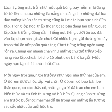
Lúc này, ông mặt trời như một quả bóng bay mềm mại đang
từ từ lên cao, toả những tia nắng dịu dàng như những dải lụa
đào xuống khắp sân trường cũng là lúc các bạn học sinh đến
lớp. Trong lớp học, thấp thoáng các bạn đang lau bảng, quét
lớp. Sân trường đông dần, Tiếng nói, tiếng cười ồn ào. Bạn
vào lớp, bạn nán lại sân chơi. Có nhiều bạn ngồi dưới gốc cây
tranh thủ ăn nốt phần quà sáng. Chợt tiếng trống ngân vang
rộn rã. Chúng em nhanh chân như những chú thỏ trắng xếp
hàng vào lớp, chuẩn bị cho 15 phút truy bài đầu giờ. Một
ngày học tập chính thức bắt đầu.
Mỗi ngày trôi qua, ngôi trường như ngôi nhà thứ hai của em.
Ở đó, em được học tập, vui chơi. Ở đó, em có bao bạn bè
thân quen, có các thầy cô, những người đã trao cho em bao
kiến thức và cả tình thương vô bờ bến. Quang cảnh trường
em trước buổi học mãi mãi để lại trong em những ấn tượng
sâu sắc nhất của tuổi học trò.