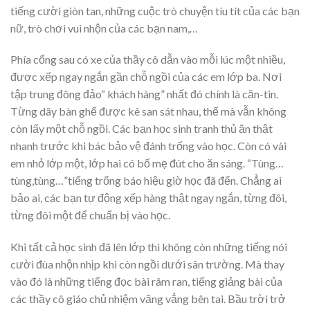
tiếng cười giòn tan, những cuộc trò chuyện tíu tít của các bạn
nữ, trò chơi vui nhộn của các bạn nam,…
Phía cổng sau có xe của thầy cô dẫn vào mỗi lúc một nhiều,
được xếp ngay ngắn gần chỗ ngồi của các em lớp ba. Nơi
tập trung đông đảo“ khách hàng” nhất đó chính là căn-tin.
Từng dãy bàn ghế được kê san sát nhau, thế mà vẫn không
còn lấy một chỗ ngồi. Các bạn học sinh tranh thủ ăn thật
nhanh trước khi bác bảo vệ đánh trống vào học. Còn có vài
em nhỏ lớp một, lớp hai có bố mẹ đút cho ăn sáng. “Tùng…
tùng,tùng…”tiếng trống báo hiệu giờ học đã đến. Chẳng ai
bảo ai, các bạn tự động xếp hàng thật ngay ngắn, từng đôi,
từng đôi một để chuẩn bị vào học.
Khi tất cả học sinh đã lên lớp thì không còn những tiếng nói
cười đùa nhộn nhịp khi còn ngồi dưới sân trường. Mà thay
vào đó là những tiếng đọc bài râm ran, tiếng giảng bài của
các thầy cô giáo chủ nhiệm văng vẳng bên tai. Bầu trời trở