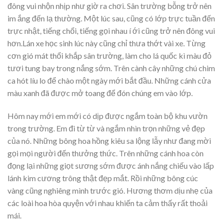
đông vui nhộn nhịp như giờ ra chơi. Sân trường bỗng trở nên
im ắng đến lạ thường. Một lúc sau, cũng có lớp trực tuần đến
trực nhật, tiếng chổi, tiếng gọi nhau í ới cũng trở nên đông vui
hơn.Lán xe học sinh lúc này cũng chỉ thưa thớt vài xe. Từng
cơn gió mát thổi khắp sân trường, làm cho lá quốc kì màu đỏ
tươi tung bay trong nắng sớm. Trên cành cây những chú chim
ca hót líu lo để chào một ngày mới bắt đầu. Những cánh cửa
màu xanh đã được mở toang để đón chúng em vào lớp.
Hôm nay mới em mới có dịp được ngắm toàn bộ khu vườn
trong trường. Em đi từ từ và ngắm nhìn trọn những vẻ đẹp
của nó. Những bông hoa hồng kiêu sa lộng lẫy như đang mời
gọi mọi người đến thưởng thức. Trên những cánh hoa còn
đọng lại những giọt sương sớm được ánh nắng chiếu vào lấp
lánh kim cương trông thật đẹp mắt. Rồi những bông cúc
vàng cũng nghiêng mình trước gió. Hương thơm dịu nhẹ của
các loài hoa hòa quyện với nhau khiến ta cảm thấy rất thoải
mái.