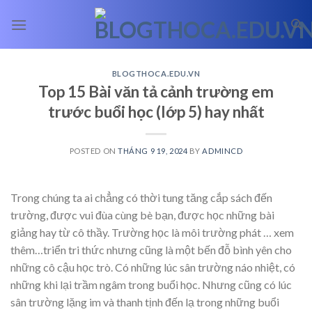
Skip
to
content
BLOGTHOCA.EDU.VN
Top 15 Bài văn tả cảnh trường em
trước buổi học (lớp 5) hay nhất
POSTED ON
THÁNG 9 19, 2024
BY
ADMINCD
Trong chúng ta ai chẳng có thời tung tăng cắp sách đến
trường, được vui đùa cùng bè bạn, được học những bài
giảng hay từ cô thầy. Trường học là môi trường phát
… xem
thêm…
triển tri thức nhưng cũng là một bến đỗ bình yên cho
những cô cậu học trò. Có những lúc sân trường náo nhiệt, có
những khi lại trầm ngâm trong buổi học. Nhưng cũng có lúc
sân trường lặng im và thanh tịnh đến lạ trong những buổi