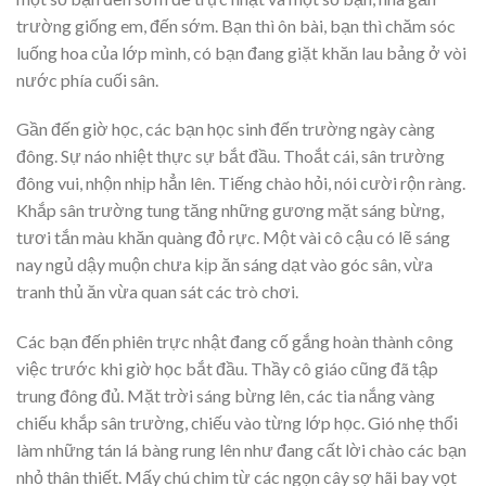
trường giống em, đến sớm. Bạn thì ôn bài, bạn thì chăm sóc
luống hoa của lớp mình, có bạn đang giặt khăn lau bảng ở vòi
nước phía cuối sân.
Gần đến giờ học, các bạn học sinh đến trường ngày càng
đông. Sự náo nhiệt thực sự bắt đầu. Thoắt cái, sân trường
đông vui, nhộn nhịp hẳn lên. Tiếng chào hỏi, nói cười rộn ràng.
Khắp sân trường tung tăng những gương mặt sáng bừng,
tươi tắn màu khăn quàng đỏ rực. Một vài cô cậu có lẽ sáng
nay ngủ dậy muộn chưa kịp ăn sáng dạt vào góc sân, vừa
tranh thủ ăn vừa quan sát các trò chơi.
Các bạn đến phiên trực nhật đang cố gắng hoàn thành công
việc trước khi giờ học bắt đầu. Thầy cô giáo cũng đã tập
trung đông đủ. Mặt trời sáng bừng lên, các tia nắng vàng
chiếu khắp sân trường, chiếu vào từng lớp học. Gió nhẹ thổi
làm những tán lá bàng rung lên như đang cất lời chào các bạn
nhỏ thân thiết. Mấy chú chim từ các ngọn cây sợ hãi bay vọt