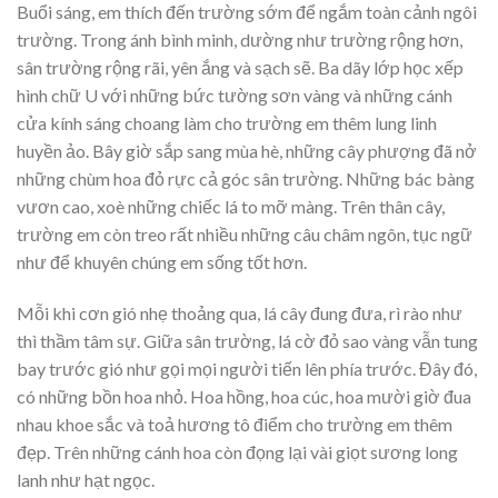
Buổi sáng, em thích đến trường sớm để ngắm toàn cảnh ngôi
trường. Trong ánh bình minh, dường như trường rộng hơn,
sân trường rộng rãi, yên ắng và sạch sẽ. Ba dãy lớp học xếp
hình chữ U với những bức tường sơn vàng và những cánh
cửa kính sáng choang làm cho trường em thêm lung linh
huyền ảo. Bây giờ sắp sang mùa hè, những cây phượng đã nở
những chùm hoa đỏ rực cả góc sân trường. Những bác bàng
vươn cao, xoè những chiếc lá to mỡ màng. Trên thân cây,
trường em còn treo rất nhiều những câu châm ngôn, tục ngữ
như để khuyên chúng em sống tốt hơn.
Mỗi khi cơn gió nhẹ thoảng qua, lá cây đung đưa, rì rào như
thì thầm tâm sự. Giữa sân trường, lá cờ đỏ sao vàng vẫn tung
bay trước gió như gọi mọi người tiến lên phía trước. Đây đó,
có những bồn hoa nhỏ. Hoa hồng, hoa cúc, hoa mười giờ đua
nhau khoe sắc và toả hương tô điểm cho trường em thêm
đẹp. Trên những cánh hoa còn đọng lại vài giọt sương long
lanh như hạt ngọc.