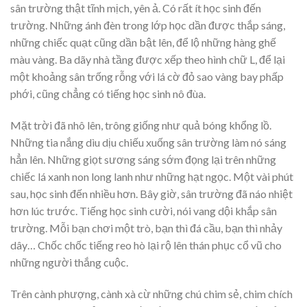
sân trường thật tĩnh mịch, yên ả. Có rất ít học sinh đến
trường. Những ánh đèn trong lớp học dần được thắp sáng,
những chiếc quạt cũng dần bật lên, để lộ những hàng ghế
màu vàng. Ba dãy nhà tầng được xếp theo hình chữ L, để lại
một khoảng sân trống rỗng với lá cờ đỏ sao vàng bay phấp
phới, cũng chẳng có tiếng học sinh nô đùa.
Mặt trời đã nhô lên, trông giống như quả bóng khổng lồ.
Những tia nắng dìu dịu chiếu xuống sân trường làm nó sáng
hẳn lên. Những giọt sương sáng sớm đọng lại trên những
chiếc lá xanh non long lanh như những hạt ngọc. Một vài phút
sau, học sinh đến nhiều hơn. Bây giờ, sân trường đã náo nhiệt
hơn lúc trước. Tiếng học sinh cười, nói vang dội khắp sân
trường. Mỗi bạn chơi một trò, bạn thì đá cầu, bạn thì nhảy
dây… Chốc chốc tiếng reo hò lại rộ lên thán phục cổ vũ cho
những người thắng cuộc.
Trên cành phượng, cành xà cừ những chú chim sẻ, chim chích