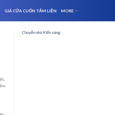
N
GIÁ CỬA CUỐN TẤM LIỀN
MORE
Chuyển nhà Kiến vàng
ệt,
iểm
de