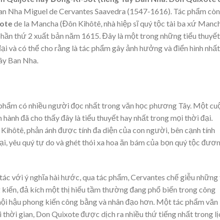
 Ban Nha Miguel de Cervantes Saavedra (1547-1616). Tác phẩm còn
xote
de la Mancha (Đôn Kihôtê, nhà hiệp sĩ quý tộc tài ba xứ Manch
hần thứ 2 xuất bản năm 1615. Đây là một trong những tiểu thuyết
i và có thể cho rằng là tác phẩm gây ảnh hưởng và điển hình nhất
ây Ban Nha.
c phẩm có nhiều người đọc nhất trong văn học phương Tây. Một cu
hành đã cho thấy đây là tiểu thuyết hay nhất trong mọi thời đại.
Kihôtê, phản ánh được tính đa diện của con người, bên cạnh tính
oại, yêu quý tự do và ghét thói xa hoa ăn bám của bọn quý tộc đươ
c với ý nghĩa hài hước, qua tác phẩm, Cervantes chế giễu những 
g kiến, đả kích một thị hiếu tầm thường đang phổ biến trong công
hội hậu phong kiến công bằng và nhân đạo hơn. Một tác phẩm văn
 thời gian, Don Quixote được dịch ra nhiều thứ tiếng nhất trong lị