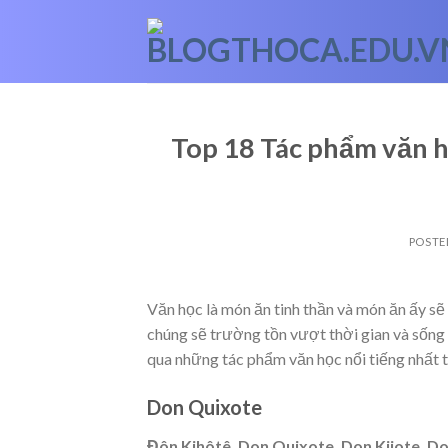
Skip
to
content
Top 18 Tác phẩm văn h
POSTE
Văn học là món ăn tinh thần và món ăn ấy sẽ
chúng sẽ trường tồn vượt thời gian và sống
qua những tác phẩm văn học nổi tiếng nhất 
Don Quixote
Đôn Kihôtê, Don Quixote, Don Kijote, Do