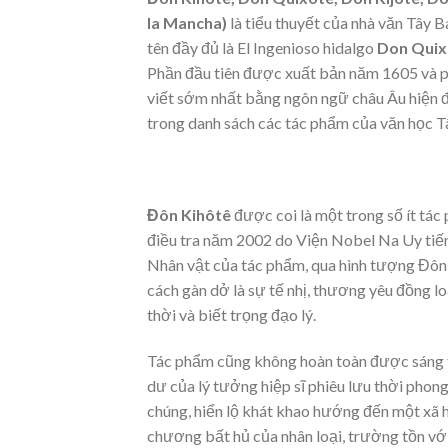
la Mancha)
là tiểu thuyết của nhà văn Tây
tên đầy đủ là El Ingenioso hidalgo
Don Qui
Phần đầu tiên được xuất bản năm 1605 và p
viết sớm nhất bằng ngôn ngữ châu Âu hiện đạ
trong danh sách các tác phẩm của văn học T
Đôn Kihôtê
được coi là một trong số ít tá
điều tra năm 2002 do Viện Nobel Na Uy tiến 
Nhân vật của tác phẩm, qua hình tượng Đôn 
cách gàn dở là sự tế nhị, thương yêu đồng l
thời và biết trọng đạo lý.
Tác phẩm cũng không hoàn toàn được sáng tá
dư của lý tưởng hiệp sĩ phiêu lưu thời phon
chúng, hiển lộ khát khao hướng đến một xã 
chương bất hủ của nhân loại, trường tồn với