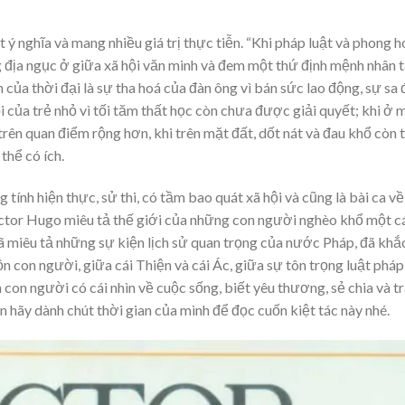
 ý nghĩa và mang nhiều giá trị thực tiễn. “Khi pháp luật và phong h
địa ngục ở giữa xã hội văn minh và đem một thứ định mệnh nhân 
 của thời đại là sự tha hoá của đàn ông vì bán sức lao động, sự sa
 của trẻ nhỏ vì tối tăm thất học còn chưa được giải quyết; khi ở 
 trên quan điểm rộng hơn, khi trên mặt đất, dốt nát và đau khổ còn 
thể có ích.
 tính hiện thực, sử thi, có tầm bao quát xã hội và cũng là bài ca về
 Victor Hugo miêu tả thế giới của những con người nghèo khổ một c
đã miêu tả những sự kiện lịch sử quan trọng của nước Pháp, đã khắ
n con người, giữa cái Thiện và cái Ác, giữa sự tôn trọng luật pháp
on người có cái nhìn về cuộc sống, biết yêu thương, sẻ chia và t
n hãy dành chút thời gian của mình để đọc cuốn kiệt tác này nhé.