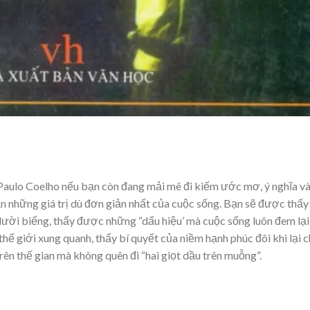
 Paulo Coelho nếu bạn còn đang mải mê đi kiếm ước mơ, ý nghĩa v
n những giá trị dù đơn giản nhất của cuộc sống. Bạn sẽ được thấy
ừ lười biếng, thấy được những “dấu hiệu’ mà cuộc sống luôn đem lại
hế giới xung quanh, thấy bí quyết của niềm hạnh phúc đôi khi lại c
ên thế gian mà không quên đi “hai giọt dầu trên muỗng”.