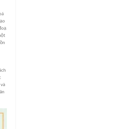
oá
tạo
 đoạ
một
tồn
ách
c
 và
rân