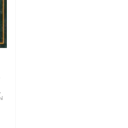
à
,
hỉ