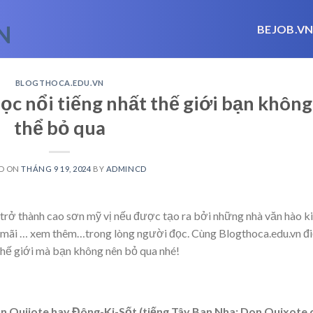
BEJOB.V
BLOGTHOCA.EDU.VN
ọc nổi tiếng nhất thế giới bạn không
thể bỏ qua
D ON
THÁNG 9 19, 2024
BY
ADMINCD
 trở thành cao sơn mỹ vị nếu được tạo ra bởi những nhà văn hào ki
 mãi
… xem thêm…
trong lòng người đọc. Cùng Blogthoca.edu.vn đ
thế giới mà bạn không nên bỏ qua nhé!
n Quijote hay Đông-Ki-Sốt (tiếng Tây Ban Nha: Don Quixote 