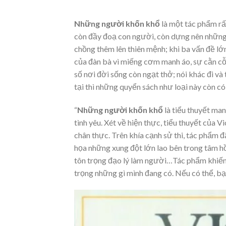
Những người khốn khổ
là một tác phẩm rất
còn đầy đoạ con người, còn dựng nên những 
chồng thêm lên thiên mệnh; khi ba vấn đề lớn
của đàn bà vì miếng cơm manh áo, sự cằn cỗi
số nơi đời sống còn ngạt thở; nói khác đi và
tại thì những quyển sách như loại này còn có 
“
Những người khốn khổ
là tiểu thuyết mang
tình yêu. Xét về hiện thực, tiểu thuyết của
chân thực. Trên khía cạnh sử thi, tác phẩm 
họa những xung đột lớn lao bên trong tâm hồ
tôn trọng đạo lý làm người…Tác phẩm khiến c
trọng những gì mình đang có. Nếu có thể, bạ