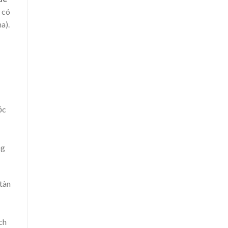
 có
a).
ộc
ng
tàn
ch