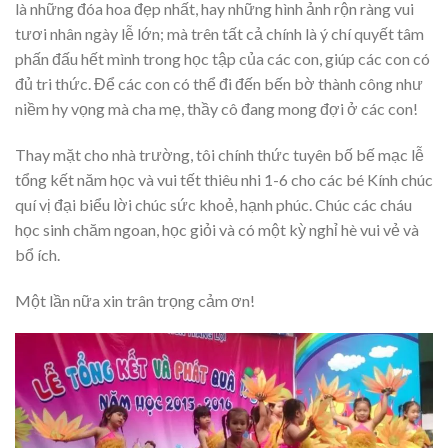
là những đóa hoa đẹp nhất, hay những hình ảnh rộn ràng vui
tươi nhân ngày lễ lớn; mà trên tất cả chính là ý chí quyết tâm
phấn đấu hết mình trong học tập của các con, giúp các con có
đủ tri thức. Để các con có thể đi đến bến bờ thành công như
niềm hy vọng mà cha mẹ, thầy cô đang mong đợi ở các con!
Thay mặt cho nhà trường, tôi chính thức tuyên bố bế mạc lễ
tổng kết năm học và vui tết thiêu nhi 1-6 cho các bé Kính chúc
quí vị đại biểu lời chúc sức khoẻ, hạnh phúc. Chúc các cháu
học sinh chăm ngoan, học giỏi và có một kỳ nghỉ hè vui vẻ và
bổ ích.
Một lần nữa xin trân trọng cảm ơn!