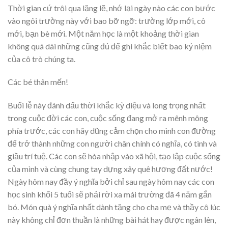
Thời gian cứ trôi qua lặng lẽ, nhớ lại ngày nào các con bước
vào ngôi trường này với bao bỡ ngỡ: trường lớp mới, cô
mới, bạn bè mới. Một năm học là một khoảng thời gian
không quá dài những cũng đủ để ghi khắc biết bao kỷ niệm
của cô trò chúng ta.
Các bé thân mến!
Buổi lễ này đánh dấu thời khắc kỳ diệu và long trọng nhất
trong cuộc đời các con, cuộc sống đang mở ra mênh mông
phía trước, các con hãy dũng cảm chọn cho mình con đường
để trở thành những con người chân chính có nghĩa, có tình và
giầu trí tuệ. Các con sẽ hòa nhập vào xã hội, tạo lập cuộc sống
của mình và cùng chung tay dựng xây quê hương đất nước!
Ngày hôm nay đầy ý nghĩa bởi chỉ sau ngày hôm nay các con
học sinh khối 5 tuổi sẽ phải rời xa mái trường đã 4 năm gắn
bó. Món quà ý nghĩa nhất dành tặng cho cha mẹ và thầy cô lúc
này không chỉ đơn thuần là những bài hát hay được ngân lên,