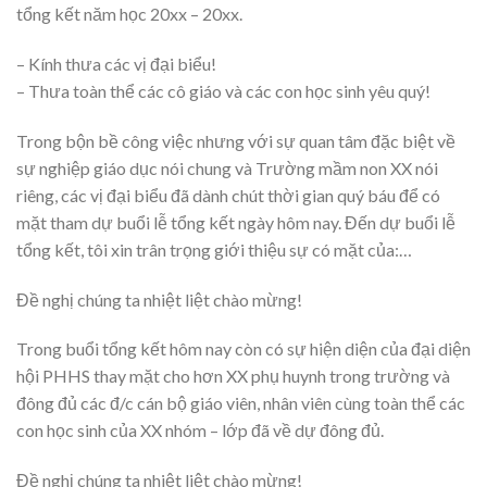
tổng kết năm học 20xx – 20xx.
– Kính thưa các vị đại biểu!
– Thưa toàn thể các cô giáo và các con học sinh yêu quý!
Trong bộn bề công việc nhưng với sự quan tâm đặc biệt về
sự nghiệp giáo dục nói chung và Trường mầm non XX nói
riêng, các vị đại biểu đã dành chút thời gian quý báu để có
mặt tham dự buổi lễ tổng kết ngày hôm nay. Đến dự buổi lễ
tổng kết, tôi xin trân trọng giới thiệu sự có mặt của:…
Đề nghị chúng ta nhiệt liệt chào mừng!
Trong buổi tổng kết hôm nay còn có sự hiện diện của đại diện
hội PHHS thay mặt cho hơn XX phụ huynh trong trường và
đông đủ các đ/c cán bộ giáo viên, nhân viên cùng toàn thể các
con học sinh của XX nhóm – lớp đã về dự đông đủ.
Đề nghị chúng ta nhiệt liệt chào mừng!