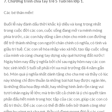
7. Chương trình chia tay trẻ 5 Tuổi lên lớp 1.
Các bé thân mến!
Buổi lễ này đánh dấu thời khắc kỳ diệu và long trọng nhất
trong cuộc đời các con, cuộc sống đang mở ra mênh mông
phía trước, các con hãy dũng cảm chọn cho mình con đường
để trở thành những con người chân chính có nghĩa, có tình và
giầu trí tuệ. Các con sẽ hòa nhập vào xã hội, tạo lập cuộc sống
của mình và cùng chung tay dựng xây quê hương đất nước!
Ngày hôm nay đầy ý nghĩa bởi chỉ sau ngày hôm nay các con
học sinh khối 5 tuổi sẽ phải rời xa mái trường đã 4 năm gắn
bó. Món quà ý nghĩa nhất dành tặng cho cha mẹ và thầy cô lúc
này không chỉ đơn thuần là những bài hát hay được ngân lên,
là những đóa hoa đẹp nhất, hay những hình ảnh rộn ràng vui
tươi nhân ngày lễ lớn; mà trên tất cả chính là ý chí quyết tâm
phấn đấu hết mình trong học tập của các con, giúp các con có
đủ tri thức. Để các con có thể đi đến bến bờ thành công như
niềm hy vọng mà cha mẹ, thầy cô đang mong đợi ở các con!