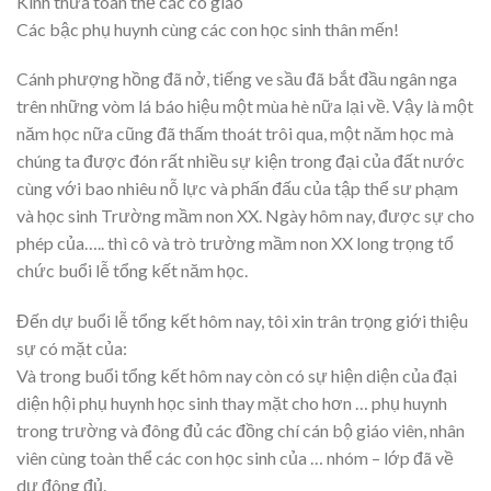
Kính thưa toàn thể các cô giáo
Các bậc phụ huynh cùng các con học sinh thân mến!
Cánh phượng hồng đã nở, tiếng ve sầu đã bắt đầu ngân nga
trên những vòm lá báo hiệu một mùa hè nữa lại về. Vậy là một
năm học nữa cũng đã thấm thoát trôi qua, một năm học mà
chúng ta được đón rất nhiều sự kiện trong đại của đất nước
cùng với bao nhiêu nỗ lực và phấn đấu của tập thể sư phạm
và học sinh Trường mầm non XX. Ngày hôm nay, được sự cho
phép của….. thì cô và trò trường mầm non XX long trọng tổ
chức buổi lễ tổng kết năm học.
Đến dự buổi lễ tổng kết hôm nay, tôi xin trân trọng giới thiệu
sự có mặt của:
Và trong buổi tổng kết hôm nay còn có sự hiện diện của đại
diện hội phụ huynh học sinh thay mặt cho hơn … phụ huynh
trong trường và đông đủ các đồng chí cán bộ giáo viên, nhân
viên cùng toàn thể các con học sinh của … nhóm – lớp đã về
dự đông đủ.