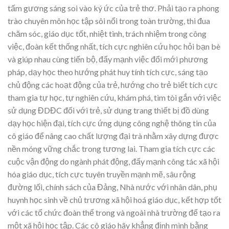
tấm gương sáng soi vào ký ức của trẻ thơ. Phải tạo ra phong
trào chuyên môn học tập sôi nổi trong toàn trường, thi đua
chăm sóc, giáo dục tốt, nhiệt tình, trách nhiệm trong công
việc, đoàn kết thống nhất, tích cực nghiên cứu học hỏi bạn bè
và giúp nhau cùng tiến bộ, đẩy mạnh việc đổi mới phương
pháp, dạy học theo hướng phát huy tính tích cực, sáng tạo
chủ động các hoạt động của trẻ, hướng cho trẻ biết tích cực
tham gia tự học, tự nghiên cứu, khám phá, tìm tòi gắn với việc
sử dụng ĐDĐC đối với trẻ, sử dụng trang thiết bị đồ dùng
dạy học hiện đại, tích cực ứng dụng công nghệ thông tin của
cô giáo để nâng cao chất lượng đại trà nhằm xây dựng được
nền móng vững chắc trong tương lai. Tham gia tích cực các
cuộc vận động do ngành phát động, đẩy mạnh công tác xã hội
hóa giáo dục, tích cực tuyên truyền mạnh mẽ, sâu rộng
đường lối, chính sách của Đảng, Nhà nước với nhân dân, phụ
huynh học sinh về chủ trương xã hội hoá giáo dục, kết hợp tốt
với các tổ chức đoàn thể trong và ngoài nhà trường để tạo ra
một xã hội học tập. Các cô giáo hãy khẳng định mình bằng