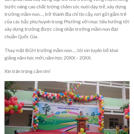
b­ước nâng cao chất l­ượng chăm sóc nuôi dạy trẻ, xây dựng
trư­ờng mầm non…, trở thành địa chỉ tin cậy, nơi gửi gắm trẻ
của các bậc phụ huynh trong Ph­ường với mục tiêu h­ướng tới
xây dựng tr­ường đ­ược công nhận tr­ường mầm non đạt
chuẩn Quốc Gia.
Thay mặt BGH tr­ường mầm non…, tôi xin tuyên bố khai
giảng năm học mới, năm học 20XX – 20XX.
Xin trân trọng cảm ơn!