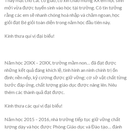
Thay mặt cho các cô giáo, cô xin chào mừng XX em học sinh
mới vừa được tuyển sinh vào học tại trường. Cô tin tưởng
rằng các em sẽ nhanh chóng hoà nhập và chăm ngoan, học
giỏi đạt Bé giỏi toàn diện trong năm học đầu tiên này.
Kính thưa quí vị đại biểu!
Năm học 20XX – 20XX, trường mầm non… đã đạt được
những kết quả đáng khích lệ, tình hình an ninh chính trị ổn
định; nền nếp, kỷ cương được giữ vững; cơ sở vật chất từng
bước đáp ứng, chất lượng giáo dục được nâng lên. Nêu
thêm các thành quả đạt được.
Kính thưa các quí vị đại biểu!
Năm học 2015 – 2016, nhà trường tiếp tục giữ vững chất
lượng dạy và học được Phòng Giáo dục và Đào tạo… đánh