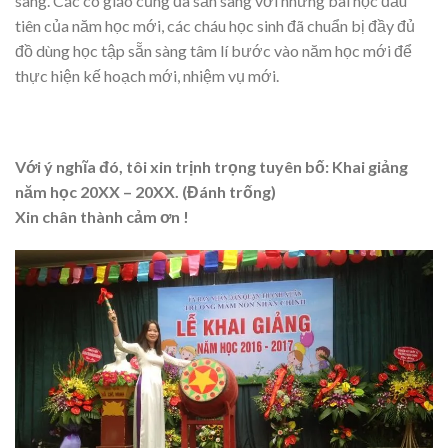
sàng. Các cô giáo cũng đã sẵn sàng với những bài học đầu
tiên của năm học mới, các cháu học sinh đã chuẩn bị đầy đủ
đồ dùng học tập sẵn sàng tâm lí bước vào năm học mới để
thực hiện kế hoạch mới, nhiệm vụ mới.
Với ý nghĩa đó, tôi xin trịnh trọng tuyên bố: Khai giảng
năm học 20XX – 20XX. (Đánh trống)
Xin chân thành cảm ơn !