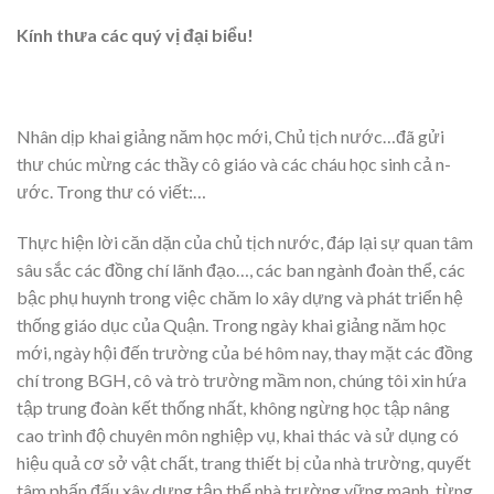
Kính th­ưa các quý vị đại biểu!
Nhân dịp khai giảng năm học mới, Chủ tịch n­ước…đã gửi
thư­ chúc mừng các thầy cô giáo và các cháu học sinh cả n­
ước. Trong th­ư có viết:…
Thực hiện lời căn dặn của chủ tịch n­ước, đáp lại sự quan tâm
sâu sắc các đồng chí lãnh đạo…, các ban ngành đoàn thể, các
bậc phụ huynh trong việc chăm lo xây dựng và phát triển hệ
thống giáo dục của Quận. Trong ngày khai giảng năm học
mới, ngày hội đến tr­ường của bé hôm nay, thay mặt các đồng
chí trong BGH, cô và trò trường mầm non, chúng tôi xin hứa
tập trung đoàn kết thống nhất, không ngừng học tập nâng
cao trình độ chuyên môn nghiệp vụ, khai thác và sử dụng có
hiệu quả cơ sở vật chất, trang thiết bị của nhà trường, quyết
tâm phấn đấu xây dựng tập thể nhà tr­ường vững mạnh, từng