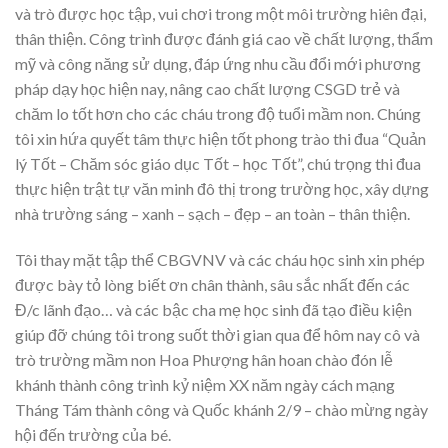
và trò đ­ược học tập, vui chơi trong một môi tr­ường hiên đại,
thân thiện. Công trình đ­ược đánh giá cao về chất l­ượng, thẩm
mỹ và công năng sử dụng, đáp ứng nhu cầu đổi mới ph­ương
pháp dạy học hiện nay, nâng cao chất lượng CSGD trẻ và
chăm lo tốt hơn cho các cháu trong độ tuổi mầm non. Chúng
tôi xin hứa quyết tâm thực hiện tốt phong trào thi đua “Quản
lý Tốt – Chăm sóc giáo dục Tốt – học Tốt”, chú trọng thi đua
thực hiện trật tự văn minh đô thị trong trường học, xây dựng
nhà trường sáng – xanh – sạch – đẹp – an toàn – thân thiện.
Tôi thay mặt tập thể CBGVNV và các cháu học sinh xin phép
đ­ược bày tỏ lòng biết ơn chân thành, sâu sắc nhất đến các
Đ/c lãnh đạo… và các bậc cha mẹ học sinh đã tạo điều kiện
giúp đỡ chúng tôi trong suốt thời gian qua để hôm nay cô và
trò tr­ường mầm non Hoa Phượng hân hoan chào đón lễ
khánh thành công trình kỷ niệm XX năm ngày cách mạng
Tháng Tám thành công và Quốc khánh 2/9 – chào mừng ngày
hội đến tr­ường của bé.