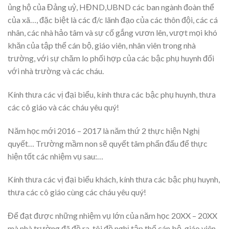
ủng hộ của Đảng uỷ, HĐND,UBND các ban ngành đoàn thể
của xã…, đặc biệt là các đ/c lãnh đạo của các thôn đội, các cá
nhân, các nhà hảo tâm và sự cố gắng vươn lên, vượt mọi khó
khăn của tập thể cán bộ, giáo viên, nhân viên trong nhà
trường, với sự chăm lo phối hợp của các bậc phụ huynh đối
với nhà trường và các cháu.
Kính thưa các vị đại biểu, kính thưa các bậc phụ huynh, thưa
các cô giáo và các cháu yêu quý!
Năm học mới 2016 – 2017 là năm thứ 2 thực hiện Nghị
quyết… Trường mầm non sẽ quyết tâm phấn đấu để thực
hiện tốt các nhiệm vụ sau:…
Kính thưa các vị đại biểu khách, kính thưa các bậc phụ huynh,
thưa các cô giáo cùng các cháu yêu quý!
Để đạt được những nhiệm vụ lớn của năm học 20XX – 20XX
mà nhà trường đã đề ra, tôi đề nghị tập thể cán bộ, giáo viên,