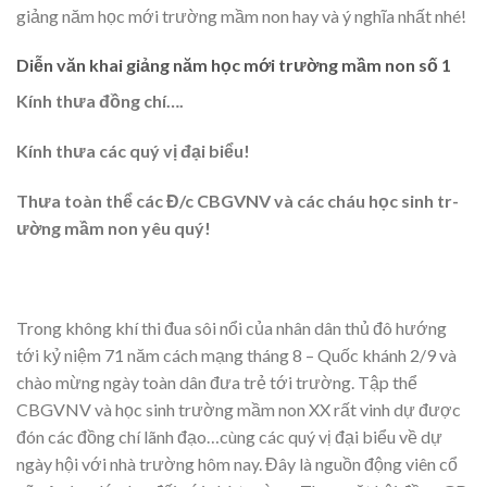
giảng năm học mới trường mầm non hay và ý nghĩa nhất nhé!
Diễn văn khai giảng năm học mới trường mầm non số 1
Kính th­ưa đồng chí….
Kính th­ưa các quý vị đại biểu!
Th­ưa toàn thể các Đ/c CBGVNV và các cháu học sinh tr­
ường mầm non yêu quý!
Trong không khí thi đua sôi nổi của nhân dân thủ đô h­ướng
tới kỷ niệm 71 năm cách mạng tháng 8 – Quốc khánh 2/9 và
chào mừng ngày toàn dân đ­ưa trẻ tới tr­ường. Tập thể
CBGVNV và học sinh tr­ường mầm non XX rất vinh dự đư­ợc
đón các đồng chí lãnh đạo…cùng các quý vị đại biểu về dự
ngày hội với nhà tr­ường hôm nay. Đây là nguồn động viên cổ