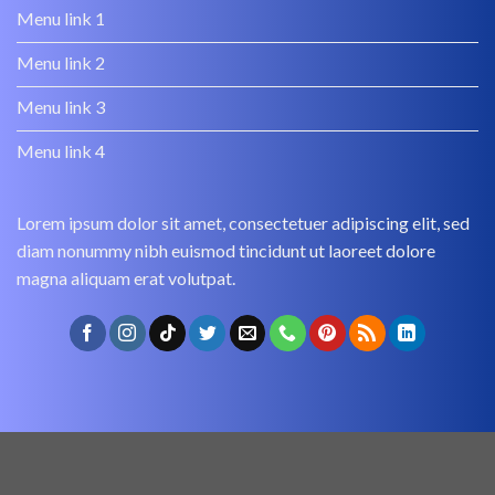
Menu link 1
Menu link 2
Menu link 3
Menu link 4
Lorem ipsum dolor sit amet, consectetuer adipiscing elit, sed
diam nonummy nibh euismod tincidunt ut laoreet dolore
magna aliquam erat volutpat.