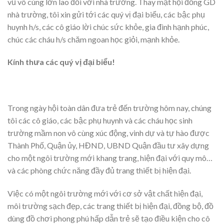
vũ vô cùng lớn lao đối với nhà tr­ường. Thay mặt hội đồng GD
nhà tr­ường, tôi xin gửi tới các quý vị đại biểu, các bậc phụ
huynh h/s, các cô giáo lời chúc sức khỏe, gia đình hạnh phúc,
chúc các cháu h/s chăm ngoan học giỏi, mạnh khỏe.
Kính th­ưa các quý vị đại biểu!
Trong ngày hội toàn dân đư­a trẻ đến tr­ường hôm nay, chúng
tôi các cô giáo, các bậc phụ huynh và các cháu học sinh
trường mầm non vô cùng xúc động, vinh dự và tự hào đ­ược
Thành Phố, Quận ủy, HĐND, UBND Quận đầu t­ư xây dựng
cho một ngôi tr­ường mới khang trang, hiện đại với quy mô…
và các phòng chức năng đầy đủ trang thiết bị hiện đại.
Việc có một ngôi tr­ường mới với cơ sở vật chất hiện đại,
môi tr­ường sạch đẹp, các trang thiết bị hiện đại, đồng bộ, đồ
dùng đồ chơi phong phú hấp dẫn trẻ sẽ tạo điều kiện cho cô