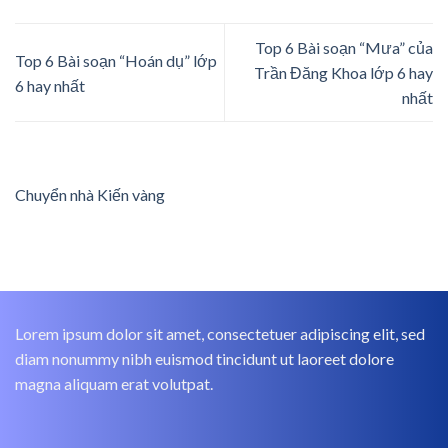
Top 6 Bài soạn “Mưa” của
Top 6 Bài soạn “Hoán dụ” lớp
Trần Đăng Khoa lớp 6 hay
6 hay nhất
nhất
Chuyển nhà Kiến vàng
Lorem ipsum dolor sit amet, consectetuer adipiscing elit, sed
diam nonummy nibh euismod tincidunt ut laoreet dolore
magna aliquam erat volutpat.