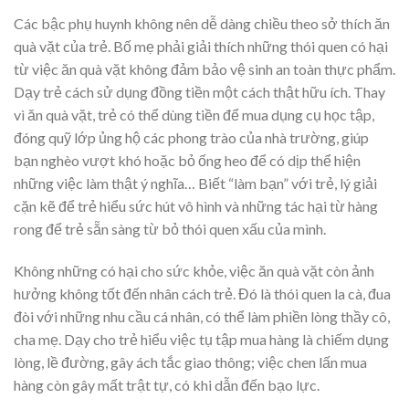
Các bậc phụ huynh không nên dễ dàng chiều theo sở thích ăn
quà vặt của trẻ. Bố mẹ phải giải thích những thói quen có hại
từ việc ăn quà vặt không đảm bảo vệ sinh an toàn thực phẩm.
Dạy trẻ cách sử dụng đồng tiền một cách thật hữu ích. Thay
vì ăn quà vặt, trẻ có thể dùng tiền để mua dụng cụ học tập,
đóng quỹ lớp ủng hộ các phong trào của nhà trường, giúp
bạn nghèo vượt khó hoặc bỏ ống heo để có dịp thể hiện
những việc làm thật ý nghĩa… Biết “làm bạn” với trẻ, lý giải
cặn kẽ để trẻ hiểu sức hút vô hình và những tác hại từ hàng
rong để trẻ sẵn sàng từ bỏ thói quen xấu của mình.
Không những có hại cho sức khỏe, việc ăn quà vặt còn ảnh
hưởng không tốt đến nhân cách trẻ. Đó là thói quen la cà, đua
đòi với những nhu cầu cá nhân, có thể làm phiền lòng thầy cô,
cha mẹ. Dạy cho trẻ hiểu việc tụ tập mua hàng là chiếm dụng
lòng, lề đường, gây ách tắc giao thông; việc chen lấn mua
hàng còn gây mất trật tự, có khi dẫn đến bạo lực.