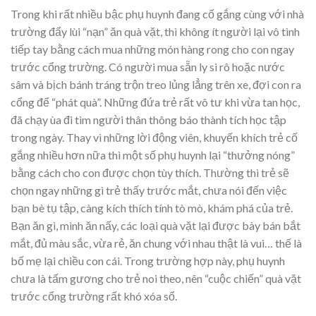
Trong khi rất nhiều bậc phụ huynh đang cố gắng cùng với nhà
trường đẩy lùi “nạn” ăn quà vặt, thì không ít người lại vô tình
tiếp tay bằng cách mua những món hàng rong cho con ngay
trước cổng trường. Có người mua sẵn ly si rô hoặc nước
sâm và bịch bánh tráng trộn treo lủng lẳng trên xe, đợi con ra
cổng để “phát quà”. Những đứa trẻ rất vô tư khi vừa tan học,
đã chạy ùa đi tìm người thân thông báo thành tích học tập
trong ngày. Thay vì những lời động viên, khuyến khích trẻ cố
gắng nhiều hơn nữa thì một số phụ huynh lại “thưởng nóng”
bằng cách cho con được chọn tùy thích. Thường thì trẻ sẽ
chọn ngay những gì trẻ thấy trước mắt, chưa nói đến việc
bạn bè tụ tập, càng kích thích tính tò mò, khám phá của trẻ.
Bạn ăn gì, mình ăn nấy, các loại quà vặt lại được bày bán bắt
mắt, đủ màu sắc, vừa rẻ, ăn chung với nhau thật là vui… thế là
bố mẹ lại chiều con cái. Trong trường hợp này, phụ huynh
chưa là tấm gương cho trẻ noi theo, nên “cuộc chiến” quà vặt
trước cổng trường rất khó xóa sổ.