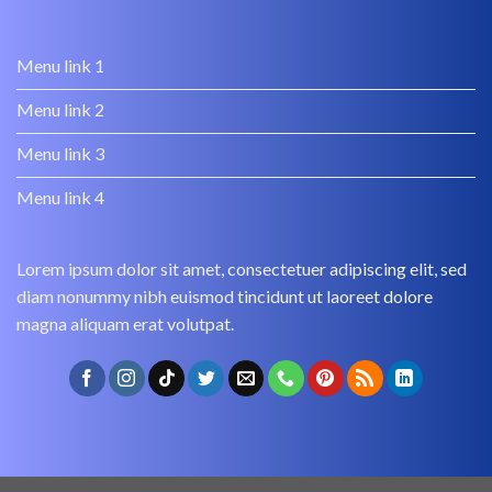
Menu link 1
Menu link 2
Menu link 3
Menu link 4
Lorem ipsum dolor sit amet, consectetuer adipiscing elit, sed
diam nonummy nibh euismod tincidunt ut laoreet dolore
magna aliquam erat volutpat.