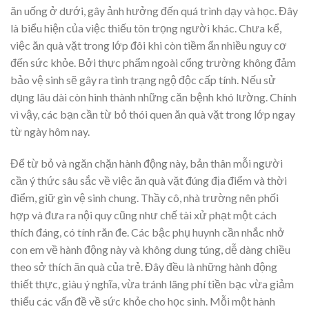
ăn uống ở dưới, gây ảnh hưởng đến quá trình dạy và học. Đây
là biểu hiện của việc thiếu tôn trọng người khác. Chưa kể,
việc ăn quà vặt trong lớp đôi khi còn tiềm ẩn nhiều nguy cơ
đến sức khỏe. Bởi thực phẩm ngoài cổng trường không đảm
bảo vệ sinh sẽ gây ra tình trạng ngộ độc cấp tính. Nếu sử
dụng lâu dài còn hình thành những căn bệnh khó lường. Chính
vì vậy, các bạn cần từ bỏ thói quen ăn quà vặt trong lớp ngay
từ ngày hôm nay.
Để từ bỏ và ngăn chặn hành động này, bản thân mỗi người
cần ý thức sâu sắc về việc ăn quà vặt đúng địa điểm và thời
điểm, giữ gìn vệ sinh chung. Thầy cô, nhà trường nên phối
hợp và đưa ra nội quy cũng như chế tài xử phạt một cách
thích đáng, có tính răn đe. Các bậc phụ huynh cần nhắc nhở
con em về hành động này và không dung túng, dễ dàng chiều
theo sở thích ăn quà của trẻ. Đây đều là những hành động
thiết thực, giàu ý nghĩa, vừa tránh lãng phí tiền bạc vừa giảm
thiểu các vấn đề về sức khỏe cho học sinh. Mỗi một hành