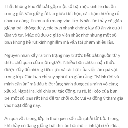
Thật không khó để bắt gặp một số bạn học sinh lén lút ăn
trong giờ. Vào giờ giải lao giữa tiết học, các bạn thường rủ
nhau ra căng-tin mua đồ mang vào lớp. Nhân lúc thầy cô giáo
giảng bài không để ý, các bạn nhanh chóng lấy đồ ăn và cười
đùa vô tư. Mặc dù được giáo viên nhắc nhở nhưng một số
bạn không hề rút kinh nghiệm mà vẫn tái phạm nhiều lần.
Nguyên nhân xảy ra tình trạng này trước hết bắt nguồn từ ý
thức chủ quan của mỗi người. Nhiều bạn chưa nhận thức
được đầy đủ những tiêu cực và tác hại của việc ăn quà vặt
trong lớp. Các bạn chỉ suy nghĩ đơn giản rằng: “Mình đói và
mình cần ăn” mà đâu biết rằng hành động của mình vô cùng
xấu xí. Ngoài ra, khi chịu sự tác động, rủ rê, lôi kéo của bạn
bè, một số bạn rất khó để từ chối cuộc vui và đồng ý tham gia
vào hoạt động này.
Ăn quà vặt trong lớp là thói quen xấu cần phải từ bỏ. Trong
khi thầy cô đang giảng bài thì các bạn học sinh lại cười đùa,