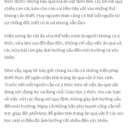
thức được những hậu quả mà ăn vặt đem đến. Do bố mẹ quá
chiều con cái, luôn cho con cái tiền tiêu vặt vào những thứ
không cần thiết. Hay nguyên nhân cũng có thể bắt nguồn từ
sự chống đối, biết rõ là sai nhưng vẫn lầm.
Hiện ượng ăn vặt ấy vừa thể hiện mình là người không có ý
thức, vừa làm suy đồi đạo đức. Không chỉ vậy, việc ăn quà xả
rác bừa bãi còn gây ảnh hưởng xấu đến môi trường và sức
khỏe.
Như vậy, ngay từ bây giờ chúng ta cần có những biện pháp
thiết thực để ngăn chặn tình trạng ăn quà vặt ở học sinh.
Trước hết mỗi người cần có ý thức hơn về việc ăn quà vặt
đúng nơi, đúng lúc và đúng chỗ. Giáo dục ý thức cho các bạn
về việc vứt rác đúng nơi quy định, không gây ảnh hưởng xấu
đến môi trường. Ngay cả những bậc phụ huynh cũng cần hỗ
trợ, giúp đỡ, phối hợp để giảm tình trạng ăn quà vặt ở các em
học sinh vì điều đó ảnh hưởng rất nhiều đến sức khỏe.