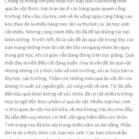
Chúng ta không thể phủ nhận sức hấp dẫn của những món
quà ăn vặt được bán tràn lan ở các hàng quán quanh cổng
trường. Nhu cầu của học sinh về ăn uống ngày càng tăng cao
kéo theo đó là nhiều hàng mọc lên và thu hút các ăn học sinh
rất nhiều. Nhưng cũng chính điều đó đã để lại những tác hại
khôn lường. Trước hết, đó là vấn đề ăn quà vặt trong lớp, các
bạn mang những món ăn vặt lên lớp và ngang nhiên ăn ngay
trong giờ học, khi cô giáo vẫn đang đứng trên bục giảng. Quả
thật đây là một điều rất đáng buồn. Hay là vấn đề ăn quà vặt
nhưng không có ý thức bảo vệ môi trường, xả rác bừa bãi ra
lớp học, sân trường. Thậm chí, những món quà ăn vặt đó còn
không rõ xuất xứ, nguồn gốc, vô cùng mất vệ sinh. Từ đó dẫn
đến hậu quả khôn lường về sức khỏe, đã có rất nhiều trường
hợp bị ngộ độc thực phẩm vì quà ăn vặt. Nhiều bạn học sinh
vì thói quen ăn vặt mà bỏ bữa, về nhà không chịu ăn cơm đầy
đủ dẫn đến suy nhược cơ thể, rất nguy hiểm đến sức khỏe.
Tình trạng này đã kéo dài trong nhiều năm và dai dẳng. Phần
lớn là do ý thức thức các bạn học sinh. Các bạn chưa nhận