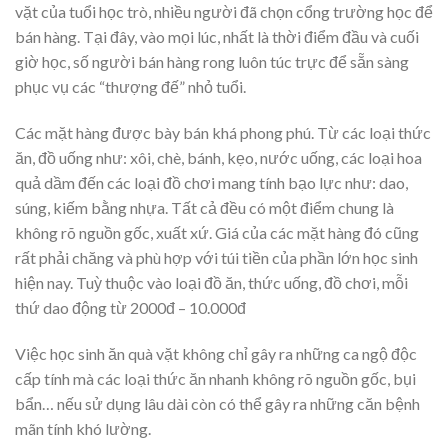
vặt của tuổi học trò, nhiều người đã chọn cổng trường học để
bán hàng. Tại đây, vào mọi lúc, nhất là thời điểm đầu và cuối
giờ học, số người bán hàng rong luôn túc trực để sẵn sàng
phục vụ các “thượng đế” nhỏ tuổi.
Các mặt hàng được bày bán khá phong phú. Từ các loại thức
ăn, đồ uống như: xôi, chè, bánh, kẹo, nước uống, các loại hoa
quả dầm đến các loại đồ chơi mang tính bạo lực như: dao,
súng, kiếm bằng nhựa. Tất cả đều có một điểm chung là
không rõ nguồn gốc, xuất xứ. Giá của các mặt hàng đó cũng
rất phải chăng và phù hợp với túi tiền của phần lớn học sinh
hiện nay. Tuỳ thuộc vào loại đồ ăn, thức uống, đồ chơi, mỗi
thứ dao động từ 2000đ – 10.000đ
Việc học sinh ăn quà vặt không chỉ gây ra những ca ngộ độc
cấp tính mà các loại thức ăn nhanh không rõ nguồn gốc, bụi
bẩn… nếu sử dụng lâu dài còn có thể gây ra những căn bệnh
mãn tính khó lường.