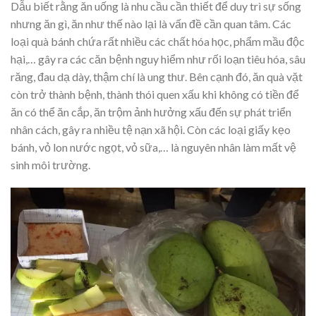
Dẫu biết rằng ăn uống là nhu cầu cần thiết để duy trì sự sống
nhưng ăn gì, ăn như thế nào lại là vấn đề cần quan tâm. Các
loại quà bánh chứa rất nhiều các chất hóa học, phẩm mầu độc
hại,… gây ra các căn bệnh nguy hiểm như rối loạn tiêu hóa, sâu
răng, đau dạ dày, thậm chí là ung thư. Bên cạnh đó, ăn quà vặt
còn trở thành bệnh, thành thói quen xấu khi không có tiền để
ăn có thể ăn cắp, ăn trộm ảnh hưởng xấu đến sự phát triển
nhân cách, gây ra nhiều tệ nạn xã hội. Còn các loại giấy kẹo
bánh, vỏ lon nước ngọt, vỏ sữa,… là nguyên nhân làm mất vệ
sinh môi trường.