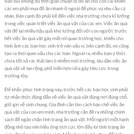
bận bịu không đủ thời gian chuẩn bị đồ ăn cho con cái khiến
các em phải mua đồ ăn nhanh ở ngoài để phục vụ nhu cầu cá
nhân. Bên cạnh đó phải kể đến việc nhà trường chưa kĩ lưỡng
trong việc quán triệt việc ăn quà vặt của các em. Việc ăn quà
vặt để lại nhiều hậu quả khó lường đối với con người: trước
hết việc ăn quà vặt gây mất mĩ quan trường học, khiến cho
hình ảnh các bạn học sinh trở nên xấu xí, bên cạnh đó, nó cũng
tạo ra thói quen xấu cho các bạn. Ngoài ra, nhiều bạn ý thức
chưa tốt xả rác thải làm ô nhiễm môi trường, lâu dần việc ăn
quà vặt sẽ lan rộng, phổ biến hơn nữa gây tiêu cực trong
trường lớp.
Để khắc phục tình trạng này, trước hết các bạn học sinh phải
tự nhận thức đúng đắn về việc ăn quà vặt đúng nơi đúng chỗ,
giữ gìn vệ sinh chung. Gia đình cần tìm cách hạn chế việc ăn
quà vặt của con em mình, nhà trường cần đề ra những chính
sách để ngăn chặn tình trạng ăn quà vặt. Mỗi người một hành
động nhỏ tạo nên hiệu ứng tích cực lớn đẩy lùi tình trạng ăn