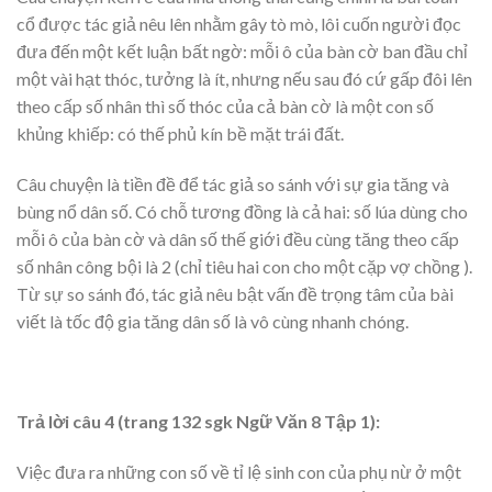
cổ được tác giả nêu lên nhằm gây tò mò, lôi cuốn người đọc
đưa đến một kết luận bất ngờ: mỗi ô của bàn cờ ban đầu chỉ
một vài hạt thóc, tưởng là ít, nhưng nếu sau đó cứ gấp đôi lên
theo cấp số nhân thì số thóc của cả bàn cờ là một con số
khủng khiếp: có thế phủ kín bề mặt trái đất.
Câu chuyện là tiền đề để tác giả so sánh với sự gia tăng và
bùng nổ dân số. Có chỗ tương đồng là cả hai: số lúa dùng cho
mỗi ô của bàn cờ và dân số thế giới đều cùng tăng theo cấp
số nhân công bội là 2 (chỉ tiêu hai con cho một cặp vợ chồng ).
Từ sự so sánh đó, tác giả nêu bật vấn đề trọng tâm của bài
viết là tốc độ gia tăng dân số là vô cùng nhanh chóng.
Trả lời câu 4 (trang 132 sgk Ngữ Văn 8 Tập 1):
Việc đưa ra những con số về tỉ lệ sinh con của phụ nừ ở một