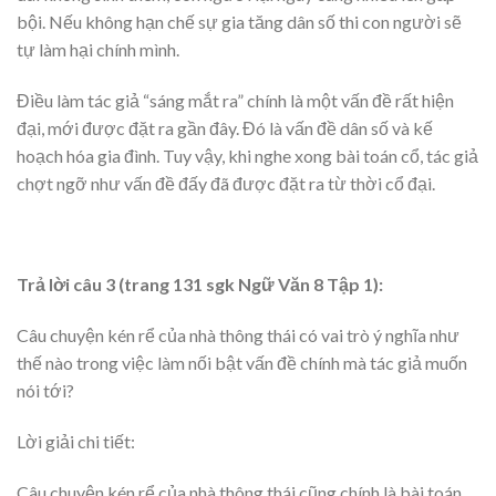
bội. Nếu không hạn chế sự gia tăng dân số thi con người sẽ
tự làm hại chính mình.
Điều làm tác giả “sáng mắt ra” chính là một vấn đề rất hiện
đại, mới được đặt ra gần đây. Đó là vấn đề dân số và kế
hoạch hóa gia đình. Tuy vậy, khi nghe xong bài toán cổ, tác giả
chợt ngỡ như vấn đề đấy đã được đặt ra từ thời cổ đại.
Trả lời câu 3 (trang 131 sgk Ngữ Văn 8 Tập 1):
Câu chuyện kén rể của nhà thông thái có vai trò ý nghĩa như
thế nào trong việc làm nối bật vấn đề chính mà tác giả muốn
nói tới?
Lời giải chi tiết:
Câu chuyện kén rể của nhà thông thái cũng chính là bài toán