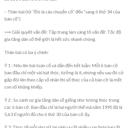
– Thân bài (từ “Đó là câu chuyện cố” đến “sang ô thứ 34 của
bàn cổ”)
⟹ Giải quyết vấn đề: Tập trung làm sáng tỏ vấn đề: Tốc độ
gia tăng dân số thế giới là hết sức nhanh chóng.
Thân bài có ba ý chính:
Ý 1 : Nêu lên bài toán cố và dần đến kết luận: Mỗi ô bàn cờ
ban đầu chỉ một vài hạt thóc, tưởng là ít, nhưng nếu sau đó cứ
gấp đôi lên theo cấp số nhân thì số thóc của cả bàn cờ là một
con số khủng khiếp.
Ý 2 : So sánh sự gia tăng dân số giống như lượng thóc trong
các ô bàn cờ. Ban đầu chỉ là hai người thế mà năm 1995 đã là
5,63 tỉ người đủ cho ô thứ 30 của bàn cờ ấy.
Ý 3 :Thực tế mỗi phụ nữ lại sinh ra rất nhiều con (hơn hai rất