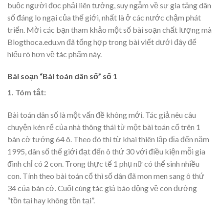
buộc người đọc phải liên tưởng, suy ngẫm về sự gia tăng dân
số đáng lo ngại của thế giới, nhất là ở các nước chậm phát
triển. Mời các bạn tham khảo một số bài soạn chất lượng mà
Blogthoca.edu.vn đã tổng hợp trong bài viết dưới đây để
hiểu rõ hơn về tác phẩm này.
Bài soạn “Bài toán dân số” số 1
1. Tóm tắt:
Bài toán dân số là một vấn đề không mới. Tác giả nêu câu
chuyện kén rể của nhà thông thái từ một bài toán cổ trên 1
bàn cờ tướng 64 ô. Theo đó thì từ khai thiên lập địa đến năm
1995, dân số thế giới đạt đến ô thứ 30 với điều kiện mỗi gia
đình chỉ có 2 con. Trong thực tế 1 phụ nữ có thể sinh nhiều
con. Tính theo bài toán cổ thì số dân đã mon men sang ô thứ
34 của bàn cờ. Cuối cùng tác giả báo động về con đường
“tồn tại hay không tồn tại”.