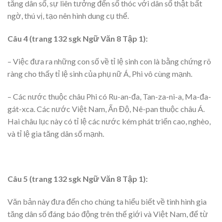
tăng dân số, sự liên tưởng đến số thóc với dân số thật bất
ngờ, thú vị, tạo nên hình dung cụ thể.
Câu 4 (trang 132 sgk Ngữ Văn 8 Tập 1):
– Việc đưa ra những con số về tỉ lệ sinh con là bằng chứng rõ
ràng cho thấy tỉ lệ sinh của phụ nữ Á, Phi vô cùng mạnh.
– Các nước thuộc châu Phi có Ru-an-đa, Tan-za-ni-a, Ma-đa-
gát-xca. Các nước Việt Nam, Ấn Độ, Nê-pan thuộc châu Á.
Hai châu lục này có tỉ lệ các nước kém phát triển cao, nghèo,
và tỉ lệ gia tăng dân số mạnh.
Câu 5 (trang 132 sgk Ngữ Văn 8 Tập 1):
Văn bản này đưa đến cho chúng ta hiểu biết về tình hình gia
tăng dân số đáng báo động trên thế giới và Việt Nam, để từ