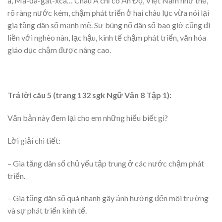
a, Ma-đa-gát-xca… Châu Á chỉ có Ấn Độ, Việt Nam như thế,
rõ ràng nước kém, chậm phát triển ở hai châu lục vừa nói lại
gia tầng dân số mạnh mẽ. Sự bùng nổ dân số bao giờ cũng đi
liền với nghèo nàn, lạc hậu, kinh tế chậm phát triển, văn hóa
giáo dục chậm được nâng cao.
Trả lời câu 5 (trang 132 sgk Ngữ Văn 8 Tập 1):
Văn bản này đem lại cho em những hiểu biết gì?
Lời giải chi tiết:
– Gia tăng dân số chủ yếu tập trung ở các nước chậm phát
triển.
– Gia tăng dân số quá nhanh gây ảnh hưởng đến môi trường
và sự phát triển kinh tế.