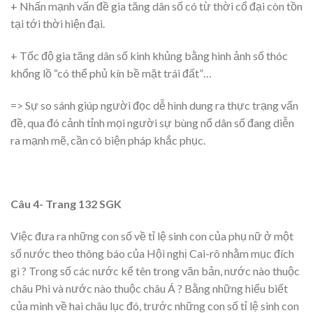
+ Nhấn mạnh vấn đề gia tăng dân số có từ thời cổ đại còn tồn
tại tới thời hiện đại.
+ Tốc độ gia tăng dân số kinh khủng bằng hình ảnh số thóc
khổng lồ “có thể phủ kín bề mặt trái đất”…
=> Sự so sánh giúp người đọc dễ hình dung ra thực trạng vấn
đề, qua đó cảnh tỉnh mọi người sự bùng nổ dân số đang diễn
ra mạnh mẽ, cần có biện pháp khắc phục.
Câu 4- Trang 132 SGK
Việc đưa ra những con số về tỉ lệ sinh con của phụ nữ ở một
số nước theo thông báo của Hội nghị Cai-rô nhằm mục đích
gì ? Trong số các nước kể tên trong văn bản, nước nào thuộc
châu Phi và nước nào thuộc châu Á ? Bằng những hiểu biết
của mình về hai châu lục đó, trước những con số tỉ lệ sinh con