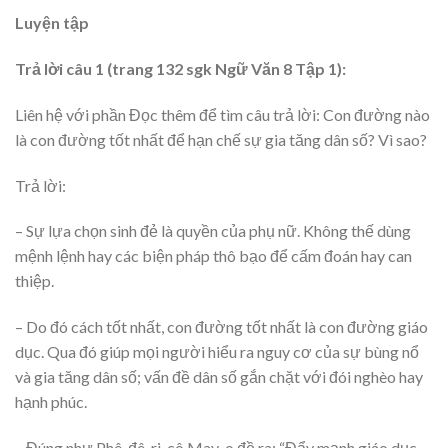
Luyện tập
Trả lời câu 1 (trang 132 sgk Ngữ Văn 8 Tập 1):
Liên hệ với phần Đọc thêm để tìm câu trả lời: Con đường nào
là con đường tốt nhất để hạn chế sự gia tăng dân số? Vì sao?
Trả lời:
– Sự lựa chọn sinh đẻ là quyền của phụ nữ. Không thế dùng
mệnh lệnh hay các biện pháp thô bạo để cấm đoán hay can
thiệp.
– Do đó cách tốt nhất, con đường tốt nhất là con đường giáo
dục. Qua đó giúp mọi người hiểu ra nguy cơ của sự bùng nổ
và gia tăng dân số; vấn đề dân số gắn chặt với đói nghèo hay
hạnh phúc.
– Đúng như Phê-đê-ri-cô May-o đề ra: “Đẩy mạnh giáo dục