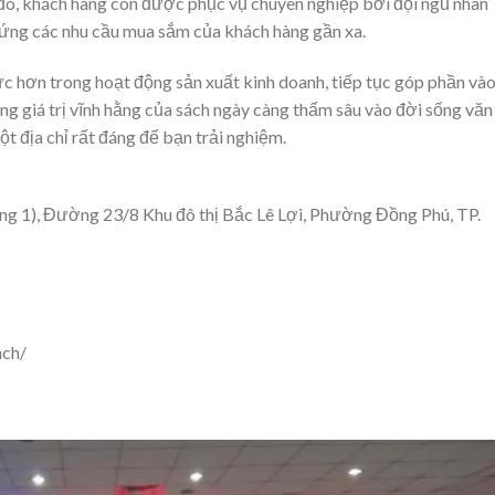
đó, khách hàng còn được phục vụ chuyên nghiệp bởi đội ngũ nhân
p ứng các nhu cầu mua sắm của khách hàng gần xa.
ực hơn trong hoạt động sản xuất kinh doanh, tiếp tục góp phần và
ững giá trị vĩnh hằng của sách ngày càng thấm sâu vào đời sống văn
ột địa chỉ rất đáng để bạn trải nghiệm.
ng 1), Đường 23/8 Khu đô thị Bắc Lê Lợi, Phường Đồng Phú, TP.
ach/