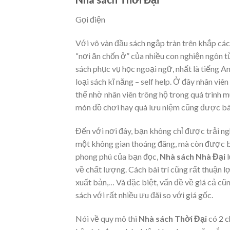
Gọi điện
Với vô vàn đầu sách ngập tràn trên khắp các
“nơi ăn chốn ở” của nhiều con nghiện ngôn từ
sách phục vụ học ngoại ngữ, nhất là tiếng A
loại sách kĩ năng – self help. Ở đây nhân viê
thể nhờ nhân viên trông hộ trong quá trình 
món đồ chơi hay quà lưu niệm cũng được bày
Đến với nơi đây, bạn không chỉ được trải n
một không gian thoáng đãng, mà còn được bỏ
phong phú của bạn đọc,
Nhà sách Nhà Đại
l
về chất lượng. Cách bài trí cũng rất thuận 
xuất bản,… Và đặc biệt, vấn đề về giá cả cũ
sách với rất nhiều ưu đãi so với giá gốc.
Nói về quy mô thì
Nhà sách Thời Đại
có 2 c