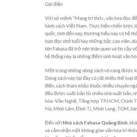
Gọi điện
Với sứ mệnh “Mang tri thức, văn hóa đọc đế
hành sách Việt Nam. Thực hiện chiến lược là
quốc, tính đến nay, thương hiệu này có hệ t
bạn đọc nhỏ tuổi hay những bậc cao niên, dù
tên Fahasa đã trở nên thân quen và tin cậy v
hệ thống này là những điểm sinh hoạt văn h
Một trong những dòng sách vô cùng được k
Dòng sách này tại đây có rất nhiều thể loại 
điển, sách tham khảo thuộc nhiều chuyên ng
đều được suất bản từ nhiều nhà xuất bản, n
hóa -Văn Nghệ, Tổng hợp TP.HCM, Chính Tr
Hà, Minh Lâm, Đinh Tị, Minh Long, TGM, Sán
Đến với
Nhà sách Fahasa Quảng Bình
, kh
và cảm nhận một không gian văn hóa tri thứ