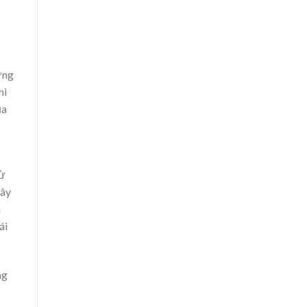
ững
hì
ủa
từ
đây
n
ái
ng