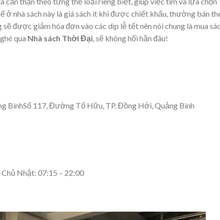
cẩn thận theo từng thể loại riêng biệt, giúp việc tìm và lựa chọn
 ở nhà sách này là giá sách ít khi được chiết khấu, thường bán th
g sẽ được giảm hóa đơn vào các dịp lễ tết nên nói chung là mua sá
n ghé qua
Nhà sách Thời Đại
, sẽ không hối hận đâu!
ảng BìnhSố 117, Đường Tố Hữu, TP. Đồng Hới, Quảng Bình
– Chủ Nhật: 07:15 – 22:00