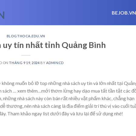
BEJOB.V
BLOGTHOCA.EDU.VN
 uy tín nhất tỉnh Quảng Bình
D ON
THÁNG 9 19, 2024
BY
ADMINCD
ẽ không muốn bỏ lỡ top những nhà sách uy tín và lớn nhất tại Quả
n sách
… xem thêm…
mới thơm lừng hay dạo mua tất tần tật các đ
, những nhà sách này còn bán rất nhiều vật phẩm khác, chẳng hạn
ễ thương, nên nhà sách càng là địa điểm giải trí thú vị vào cuối tu
đây. Tham khảo ngay list dưới đây và lưu lại để sử dụng nhé!