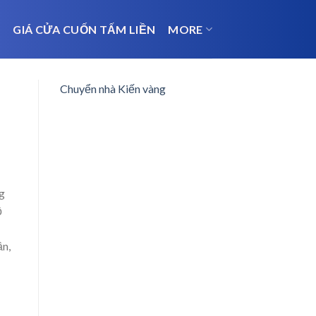
N
GIÁ CỬA CUỐN TẤM LIỀN
MORE
Chuyển nhà Kiến vàng
ng
ồ
ần,