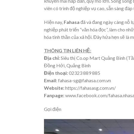
khuyến mãi hấp dẫn, quy mô lớn. Song song 
viên có trình độ nghiệp vụ cao, sẵn sàng đá
Hiện nay,
Fahasa
đã và đang ngày càng nỗ l
nghiệp phát triển “văn hóa đọc”, làm cho nh
hóa tinh thần của xã hội. Đây hứa hẹn sẽ là m
THÔNG TIN LIÊN HỆ:
Địa chỉ:
Siêu thị Co.op Mart Quảng Bình (Tầ
Đồng Hới, Quảng Bình
Điện thoại:
02323 889 885
Email:
fahasa-sg@fahasa.com.vn
Website:
https://fahasasg.com.vn/
Fanpage:
www.facebook.com/fahasa.nhas
Gọi điện