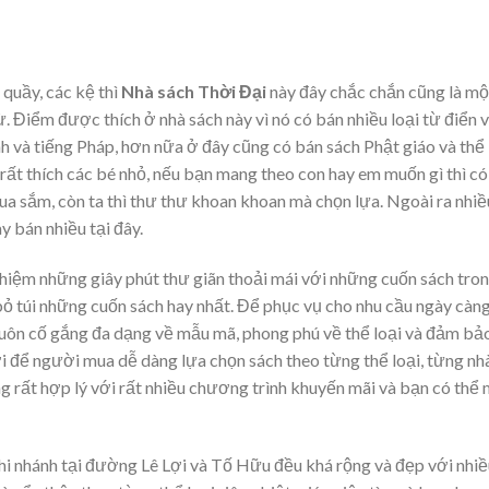
 quầy, các kệ thì
Nhà sách Thời Đại
này đây chắc chắn cũng là mộ
. Điểm được thích ở nhà sách này vì nó có bán nhiều loại từ điển 
nh và tiếng Pháp, hơn nữa ở đây cũng có bán sách Phật giáo và thể
n rất thích các bé nhỏ, nếu bạn mang theo con hay em muốn gì thì có
mua sắm, còn ta thì thư thư khoan khoan mà chọn lựa. Ngoài ra nhiề
 bán nhiều tại đây.
ghiệm những giây phút thư giãn thoải mái với những cuốn sách tro
 túi những cuốn sách hay nhất. Để phục vụ cho nhu cầu ngày càn
uôn cố gắng đa dạng về mẫu mã, phong phú về thể loại và đảm bả
lợi để người mua dễ dàng lựa chọn sách theo từng thể loại, từng nh
ng rất hợp lý với rất nhiều chương trình khuyến mãi và bạn có thể
hi nhánh tại đường Lê Lợi và Tố Hữu đều khá rộng và đẹp với nhiề