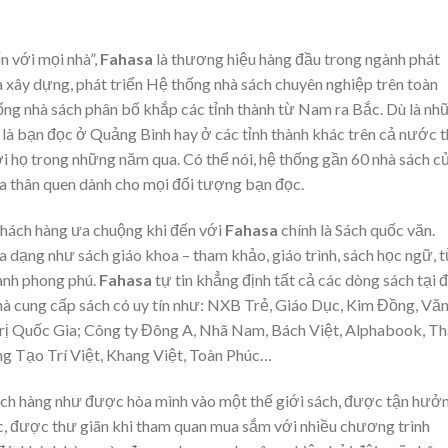
n với mọi nhà”,
Fahasa
là thương hiệu hàng đầu trong ngành phát
 xây dựng, phát triển Hệ thống nhà sách chuyên nghiệp trên toàn
hống nhà sách phân bố khắp các tỉnh thành từ Nam ra Bắc. Dù là nh
 là bạn đọc ở Quảng Bình hay ở các tỉnh thành khác trên cả nước t
ới họ trong những năm qua. Có thể nói, hệ thống gần 60 nhà sách c
óa thân quen dành cho mọi đối tượng bạn đọc.
hách hàng ưa chuộng khi đến với
Fahasa
chính là Sách quốc văn.
đa dạng như sách giáo khoa – tham khảo, giáo trình, sách học ngữ, 
ành phong phú.
Fahasa
tự tin khẳng định tất cả các dòng sách tại 
hà cung cấp sách có uy tín như: NXB Trẻ, Giáo Dục, Kim Đồng, Vă
ị Quốc Gia; Công ty Đông A, Nhã Nam, Bách Việt, Alphabook, Th
g Tạo Trí Việt, Khang Việt, Toàn Phúc…
ách hàng như được hòa mình vào một thế giới sách, được tận hưở
c, được thư giãn khi tham quan mua sắm với nhiều chương trình