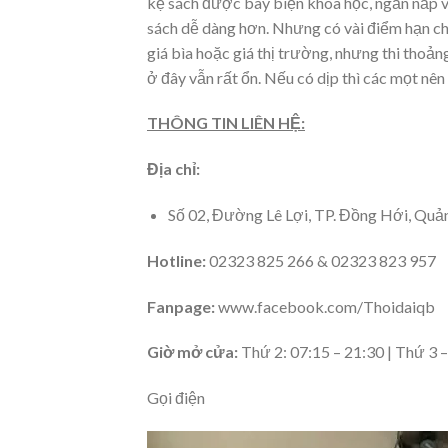
kệ sách được bày biện khoa học, ngăn nắp và 
sách dễ dàng hơn. Nhưng có vài điểm hạn chế
giá bìa hoặc giá thị trường, nhưng thi thoản
ở đây vẫn rất ổn. Nếu có dịp thì các mọt nê
THÔNG TIN LIÊN HỆ:
Địa chỉ:
Số
02, Đường Lê Lợi, TP. Đồng Hới, Qu
Hotline:
02323 825 266 & 02323 823 957
Fanpage
:
www.facebook.com/Thoidaiqb
Giờ mở cửa:
Thứ 2: 07:15 – 21:30 | Thứ 3 
Gọi điện