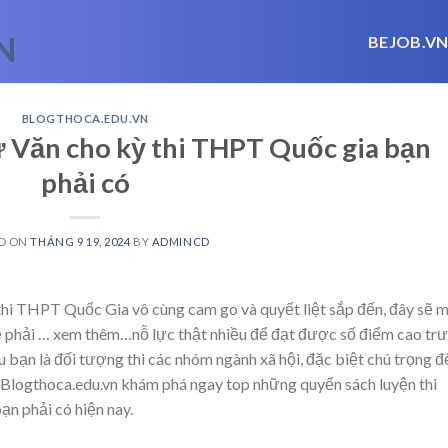
BEJOB.V
BLOGTHOCA.EDU.VN
ữ Văn cho kỳ thi THPT Quốc gia bạn
phải có
D ON
THÁNG 9 19, 2024
BY
ADMINCD
 thi THPT Quốc Gia vô cùng cam go và quyết liệt sắp đến, đây sẽ 
ẽ phải
… xem thêm…
nỗ lực thật nhiều để đạt được số điểm cao tr
u bạn là đối tượng thi các nhóm ngành xã hội, đặc biệt chú trọng đ
 Blogthoca.edu.vn khám phá ngay top những quyển sách luyện thi
n phải có hiện nay.