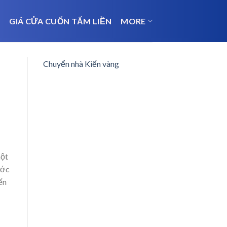
N
GIÁ CỬA CUỐN TẤM LIỀN
MORE
Chuyển nhà Kiến vàng
một
ước
ến