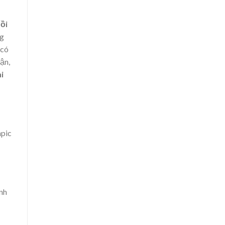
bồi
ng
 có
ận,
i
mpic
nh