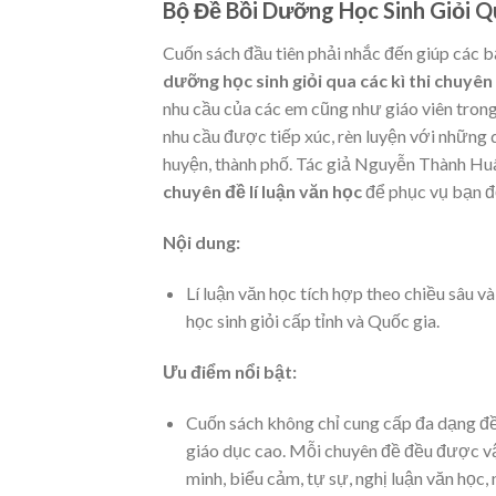
Bộ Đề Bồi Dưỡng Học Sinh Giỏi Q
Cuốn sách đầu tiên phải nhắc đến giúp các b
dưỡng học sinh giỏi qua các kì thi chuyên 
nhu cầu của các em cũng như giáo viên tron
nhu cầu được tiếp xúc, rèn luyện với những d
huyện, thành phố. Tác giả Nguyễn Thành Hu
chuyên đề lí luận văn học
để phục vụ bạn đ
Nội dung:
Lí luận văn học tích hợp theo chiều sâu và
học sinh giỏi cấp tỉnh và Quốc gia.
Ưu điểm nổi bật:
Cuốn sách không chỉ cung cấp đa dạng đề,
giáo dục cao. Mỗi chuyên đề đều được vậ
minh, biểu cảm, tự sự, nghị luận văn học, 