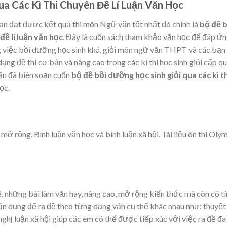
ua Các Kì Thi Chuyên Đề Lí Luận Văn Học
ạn đạt được kết quả thi môn Ngữ văn tốt nhất đó chính là
b
ộ đề 
đề lí luận văn học
. Đây là cuốn sách tham khảo văn học để đáp ứ
g việc bồi dưỡng học sinh khá, giỏi môn ngữ văn THPT và các bạn
ạng đề thi cơ bản và nâng cao trong các kì thi học sinh giỏi cấp qu
ân đã biên soạn cuốn
bộ đề bồi dưỡng học sinh giỏi qua các kì th
ọc.
 mở rộng. Bình luận văn học và bình luận xã hội. Tài liệu ôn thi Oly
 những bài làm văn hay, nâng cao, mở rộng kiến thức mà còn có tí
n dụng để ra đề theo từng dạng văn cụ thể khác nhau như: thuyết
nghị luận xã hội giúp các em có thể được tiếp xúc với việc ra đề đa