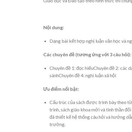
Giáo dục và Đào tạo theo hình thức thi chun
Nội dung:
Dạng bài kết hợp nghị luận văn học và ng
Các chuyên đề (tương ứng với 3 câu hỏi):
Chuyên đề 1: đọc hiểuChuyên đề 2: các d
sánhChuyên đề 4: nghị luận xã hội
Ưu điểm nổi bật:
Cấu trúc của sách được trình bày theo từ
trình, sách giáo khoa mới và tinh thần đ
đã thiết kế hệ thống câu hỏi và hướng dẫ
trường.