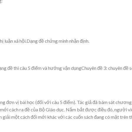
g:
hị luận xã hội.Dạng đề chứng minh nhận định.
ạng đề thi câu 5 điểm và hướng vận dụngChuyên đề 3: chuyên đề s
ng đơn vị bài học (đối với câu 5 điểm). Tác giả đã bám sát chương
ổi mới cách ra đề của Bộ Giáo dục. Nắm bắt được điều đó, người vi
n giải một cách đổi mới khác với các cuốn sách đang có mặt trên t