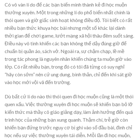
Có vô vàn lí do để các bạn biến mình thành kẻ đi học muộn
thường xuyên. Một trong những lí do phổ biến nhất chính là
thói quen và giờ giấc sinh hoạt không điều độ. Tôi biết có rất
nhiều bạn thức khuya học bài nhưng một số khác lại dành
thời gian để chơi game, lướt mạng xã hội thâu đêm suốt sáng.
Điều này vô tình khiến các bạn không thể dậy đúng giờ để
chuẩn bị quần áo, sách vở. Ngoài ra, sự chậm chạp, lề mề
trong tác phong là nguyên nhân khiến chúng ta muộn giờ vào
lớp. Có rất nhiều bạn, trong đó có tôi đã từng có suy nghĩ
“hãy còn sớm” nên cứ ung dung, bình thản, chỉ đến khi sát giờ
vào học mới vội vã đến trường.
Dù bất cứ lí do nào thì thói quen đi học muộn cũng là một thói
quen xấu. Việc thường xuyên đi học muộn sẽ khiến bạn bỏ lỡ
kiến thức mà thầy cô giáo giảng dạy, làm ảnh hưởng đến quá
trình học của những bạn xung quanh. Thậm chí, trễ giờ còn
khiến bạn đứng trước nguy cơ bị ghi vào sổ đầu bài, đình chỉ
học nếu sự việc thường xuyên tái diễn. Mỗi lần đi học muộn,