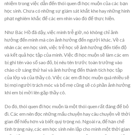
nhiệm trong việc dẫn đến thói quen đi học muộn của các bạn
học sinh. Chưa có những sự giám sát khắt khe hay những hình
phạt nghiêm khắc để các em nhìn vào đó để thực hiện.
Như Bác Hồ đã dậy, việc mình trễ giờ, nó không chỉ ảnh
hưởng đến mình mà còn ảnh hưởng đến người khác. Về cá
nhân các em học sinh, việc trễ học sẽ ảnh hưởng đến tiến độ
và kết quả học tập của mình. Việc đi học muộn sẽ làm các em
bị ghi tên vào sổ sao đỏ, bị nêu tên trước toàn trường vào
chào cờ sáng thứ hai và ảnh hưởng đến thành tích học tập
của lớp và của thầy cô. Việc các em đi học muộn quá nhiều sẽ
bị mọi người trách móc và bố mẹ cũng sẽ có phần ảnh hưởng
khi em bị mời lên gặp thầy cô.
Do đó, thói quen đi học muộn là một thói quen rất đáng để bỏ
đi. Các em nên đọc những mẩu chuyện hay câu chuyện về thời
gian để hiểu hơn và biết quý trọng nó. Ngoài ra, để hạn chế
tình trạng này, các em học sinh nên lập cho mình một thời gian