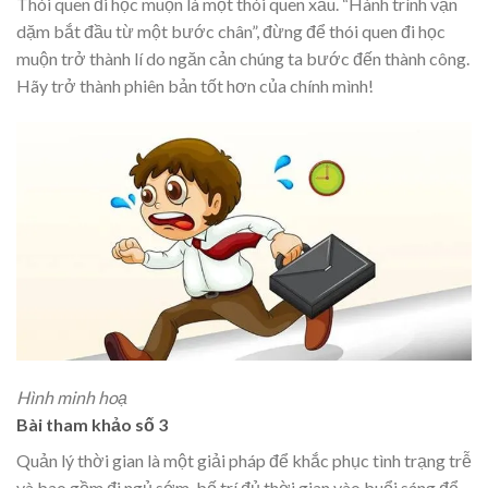
Thói quen đi học muộn là một thói quen xấu. “Hành trình vạn
dặm bắt đầu từ một bước chân”, đừng để thói quen đi học
muộn trở thành lí do ngăn cản chúng ta bước đến thành công.
Hãy trở thành phiên bản tốt hơn của chính mình!
Hình minh hoạ
Bài tham khảo số 3
Quản lý thời gian là một giải pháp để khắc phục tình trạng trễ
và bao gồm đi ngủ sớm, bố trí đủ thời gian vào buổi sáng để