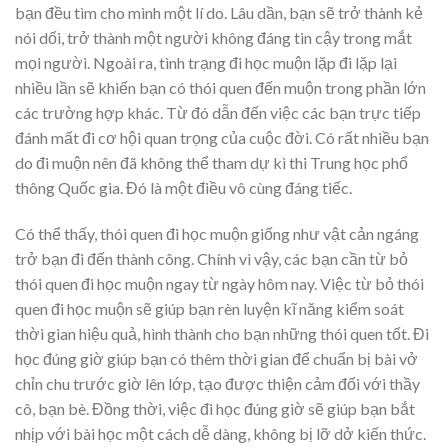
bạn đều tìm cho mình một lí do. Lâu dần, bạn sẽ trở thành kẻ
nói dối, trở thành một người không đáng tin cậy trong mắt
mọi người. Ngoài ra, tình trạng đi học muộn lặp đi lặp lại
nhiều lần sẽ khiến bạn có thói quen đến muộn trong phần lớn
các trường hợp khác. Từ đó dẫn đến việc các bạn trực tiếp
đánh mất đi cơ hội quan trọng của cuộc đời. Có rất nhiều bạn
do đi muộn nên đã không thể tham dự kì thi Trung học phổ
thông Quốc gia. Đó là một điều vô cùng đáng tiếc.
Có thể thấy, thói quen đi học muộn giống như vật cản ngáng
trở bạn đi đến thành công. Chính vì vậy, các bạn cần từ bỏ
thói quen đi học muộn ngay từ ngày hôm nay. Việc từ bỏ thói
quen đi học muộn sẽ giúp bạn rèn luyện kĩ năng kiểm soát
thời gian hiệu quả, hình thành cho bạn những thói quen tốt. Đi
học đúng giờ giúp bạn có thêm thời gian để chuẩn bị bài vở
chỉn chu trước giờ lên lớp, tạo được thiện cảm đối với thầy
cô, bạn bè. Đồng thời, việc đi học đúng giờ sẽ giúp bạn bắt
nhịp với bài học một cách dễ dàng, không bị lỡ dở kiến thức.