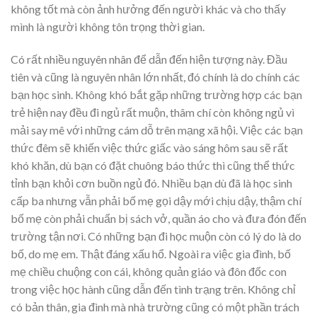
không tốt mà còn ảnh hưởng đến người khác và cho thấy
mình là người không tôn trọng thời gian.
Có rất nhiều nguyên nhân để dẫn đến hiện tượng này. Đầu
tiên và cũng là nguyên nhân lớn nhất, đó chính là do chính các
bạn học sinh. Không khó bắt gặp những trường hợp các bạn
trẻ hiện nay đều đi ngủ rất muộn, thâm chí còn không ngủ vì
mải say mê với những cám dỗ trên mạng xã hội. Việc các bạn
thức đêm sẽ khiến việc thức giấc vào sáng hôm sau sẽ rất
khó khăn, dù bạn có đặt chuông báo thức thì cũng thể thức
tỉnh bạn khỏi cơn buồn ngủ đó. Nhiều bạn dù đã là học sinh
cấp ba nhưng vẫn phải bố mẹ gọi dậy mới chịu dậy, thậm chí
bố mẹ còn phải chuẩn bị sách vở, quần áo cho và đưa đón đến
trường tận nơi. Có những bạn đi học muộn còn có lý do là do
bố, do mẹ em. Thật đáng xấu hổ. Ngoài ra việc gia đình, bố
mẹ chiều chuộng con cái, không quản giáo và đôn đốc con
trong việc học hành cũng dẫn đến tình trạng trên. Không chỉ
có bản thân, gia đình mà nhà trường cũng có một phần trách