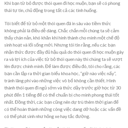
Khi bạn từ bỏ được thói quen đi học muộn, bạn sẽ có phong
thái tự tin, chủ động trong tất cả các tình huống.
Tôi biết để từ bỏ một thói quen đã in sâu vào tiềm thức
không phải là điều dễ dàng. Chắc chắn mỗi chúng ta sẽ cảm
thấy chán nản, khó khăn khi hình thành cho mình một chế độ
sinh hoạt và lối sống mới. Nhưng tôi tin rằng, nếu các bạn
nhận thức được đầy đủ hậu quả do thói quen đi học muộn gây
ra và lợi ích của việc từ bỏ thói quen này thì chúng ta sẽ vượt
lên được chính mình. Để làm được điều đó, tôi cho rằng, các
bạn cần lập ra thời gian biểu khoa học, “giờ nào việc nấy”,
tránh lãng phí vào những việc vô bổ không cần thiết. Hình
thành thói quen đi ngủ sớm và thức dậy trước giờ học từ 30
phút đến 1 tiếng để có thể chuẩn bị cho mình phong thái tốt
nhất. Đồng thời, các bạn cũng nên dự trù thêm thời gian để
có thể hoàn thành những công việc dang dở hoặc các vấn đề
có thể phát sinh như hỏng xe hay tắc đường.