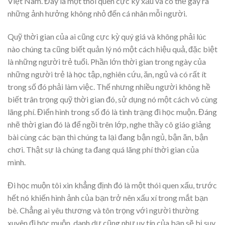
Việt Nam. Đây là một thói quen cực kỳ xấu và có thể gây ra
những ảnh hưởng không nhỏ đến cá nhân mỗi người.
Quỹ thời gian của ai cũng cực kỳ quý giá và không phải lúc
nào chúng ta cũng biết quản lý nó một cách hiệu quả, đặc biệt
là những người trẻ tuổi. Phần lớn thời gian trong ngày của
những người trẻ là học tập, nghiên cứu, ăn, ngủ và có rất ít
trong số đó phải làm việc. Thế nhưng nhiều người không hề
biết trân trọng quỹ thời gian đó, sử dụng nó một cách vô cùng
lãng phí. Điển hình trong số đó là tình trạng đi học muộn. Đáng
nhẽ thời gian đó là để ngồi trên lớp, nghe thầy cô giáo giảng
bài cùng các bạn thì chúng ta lại đang bận ngủ, bận ăn, bận
chơi. Thật sự là chúng ta đang quá lãng phí thời gian của
mình.
Đi học muộn tôi xin khẳng định đó là một thói quen xấu, trước
hết nó khiến hình ảnh của bạn trở nên xấu xí trong mắt bạn
bè. Chẳng ai yêu thương và tôn trọng với người thường
xuyên đi học muộn, danh dự cũng như uy tín của bạn sẽ bị suy