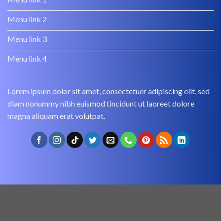
Menu link 2
Menu link 3
Menu link 4
Lorem ipsum dolor sit amet, consectetuer adipiscing elit, sed
diam nonummy nibh euismod tincidunt ut laoreet dolore
magna aliquam erat volutpat.