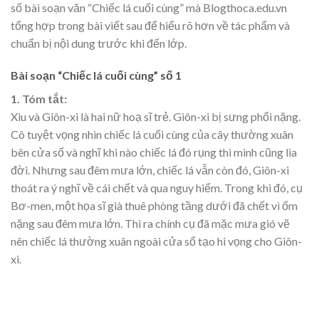
số bài soạn văn “Chiếc lá cuối cùng” mà Blogthoca.edu.vn
tổng hợp trong bài viết sau để hiểu rõ hơn về tác phẩm và
chuẩn bị nội dung trước khi đến lớp.
Bài soạn “Chiếc lá cuối cùng” số 1
1. Tóm tắt:
Xiu và Giôn-xi là hai nữ hoạ sĩ trẻ. Giôn-xi bị sưng phổi nặng.
Cô tuyệt vọng nhìn chiếc lá cuối cùng của cây thường xuân
bên cửa sổ và nghĩ khi nào chiếc lá đó rụng thì mình cũng lìa
đời. Nhưng sau đêm mưa lớn, chiếc lá vẫn còn đó, Giôn-xi
thoát ra ý nghĩ về cái chết và qua nguy hiểm. Trong khi đó, cụ
Bơ-men, một họa sĩ già thuê phòng tầng dưới đã chết vì ốm
nặng sau đêm mưa lớn. Thì ra chính cụ đã mặc mưa gió vẽ
nên chiếc lá thường xuân ngoài cửa sổ tạo hi vọng cho Giôn-
xi.