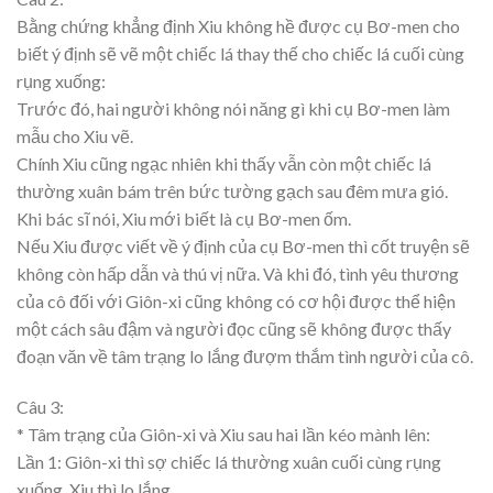
Bằng chứng khẳng định Xiu không hề được cụ Bơ-men cho
biết ý định sẽ vẽ một chiếc lá thay thế cho chiếc lá cuối cùng
rụng xuống:
Trước đó, hai người không nói năng gì khi cụ Bơ-men làm
mẫu cho Xiu vẽ.
Chính Xiu cũng ngạc nhiên khi thấy vẫn còn một chiếc lá
thường xuân bám trên bức tường gạch sau đêm mưa gió.
Khi bác sĩ nói, Xiu mới biết là cụ Bơ-men ốm.
Nếu Xiu được viết về ý định của cụ Bơ-men thì cốt truyện sẽ
không còn hấp dẫn và thú vị nữa. Và khi đó, tình yêu thương
của cô đối với Giôn-xi cũng không có cơ hội được thể hiện
một cách sâu đậm và người đọc cũng sẽ không được thấy
đoạn văn về tâm trạng lo lắng đượm thắm tình người của cô.
Câu 3:
* Tâm trạng của Giôn-xi và Xiu sau hai lần kéo mành lên:
Lần 1: Giôn-xi thì sợ chiếc lá thường xuân cuối cùng rụng
xuống, Xiu thì lo lắng.