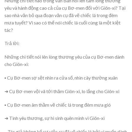
Những chi tiết nào trong văn bản nói lên tấm lòng thương
yêu và hành động cao cả của cụ Bơ-men đối với Giôn-xi? Tại
sao nhà văn bỏ qua đoạn văn cụ đã vẽ chiếc lá trong đêm
mưa tuyết? Vì sao có thể nói chiếc lá cuối cùng là một kiệt
tác?
Trả lời:
Những chi tiết nói lên lòng thương yêu của cụ Bơ-men dành
cho Giôn-xi:
▪ Cụ Bơ-men sợ sệt nhìn ra cửa sổ, nhìn cây thường xuân
➜ Cụ Bơ-men vội vã tới thăm Giôn-xi, lo lắng cho Giôn-xi
▪ Cụ Bơ-men âm thầm vẽ chiếc lá trong đêm mưa gió
➜ Tình yêu thương, sự hi sinh quên mình vì Giôn-xi
– Tác giả không kể sự việc cụ đã vẽ chiếc lá bởi vì muốn dành