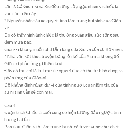
Lần 2: Cả Giôn-xi và Xiu đều sững sờ, ngạc nhiên vì chiếc lá
vẫn còn trên cây.
* Nguyên nhân sâu xa quyết định tâm trạng hồi sinh của Giôn-
xi:
Do cô thấy hình ảnh chiếc lá thường xuân giàu sức sống sau
đêm mưa bão.
Giôn-xi không muốn phụ tấm lòng của Xiu và của cụ Bơ-men.
* Nhà văn kết thúc truyện bằng lời kể của Xiu mà không để
Giôn-xi phản ứng gì thêm là vì:
Đây có thể coi là kết mở để người đọc có thể tự hình dung ra
phản ứng của Giôn-xi.
Để khẳng định rằng, dư vị của tình người, của niềm tin, của
sự hi sinh vẫn sẽ còn mãi.
Câu 4:
Đoạn trích Chiếc lá cuối cùng có hiện tượng đảo ngược tình
huống hai lần:
Ban đầu, Giôn-xi bị lâm trọng bệnh, cô tuyệt vọng chờ chết.