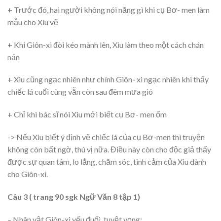
+ Trước đó, hai người không nói năng gì khi cụ Bơ- men làm
mẫu cho Xiu vẽ
+ Khi Giôn-xi đòi kéo mành lên, Xiu làm theo một cách chán
nản
+ Xiu cũng ngạc nhiên như chính Giôn- xi ngạc nhiên khi thấy
chiếc lá cuối cùng vẫn còn sau đêm mưa gió
+ Chỉ khi bác sĩ nói Xiu mới biết cụ Bơ- men ốm
-> Nếu Xiu biết ý định vẽ chiếc lá của cụ Bơ-men thì truyện
không còn bất ngờ, thú vị nữa. Điều này còn cho độc giả thấy
được sự quan tâm, lo lắng, chăm sóc, tình cảm của Xiu dành
cho Giôn-xi.
Câu 3 ( trang 90 sgk Ngữ Văn 8 tập 1)
– Nhân vật Giôn-xi yếu đuối, tuyệt vọng: