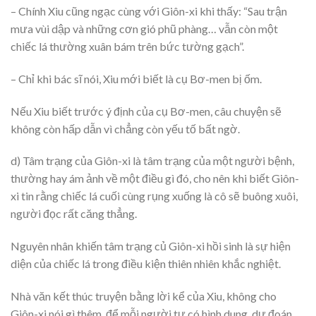
– Chính Xiu cũng ngạc cùng với Giôn-xi khi thấy: “Sau trận
mưa vùi dập và những cơn gió phũ phàng… vẫn còn một
chiếc lá thường xuân bám trên bức tường gạch”.
– Chỉ khi bác sĩ nói, Xiu mới biết là cụ Bơ-men bị ốm.
Nếu Xiu biết trước ý định của cụ Bơ-men, câu chuyện sẽ
không còn hấp dẫn vì chẳng còn yếu tố bất ngờ.
d) Tâm trạng của Giôn-xi là tâm trạng của một người bệnh,
thường hay ám ảnh về một điều gì đó, cho nên khi biết Giôn-
xi tin rằng chiếc lá cuối cùng rụng xuống là cô sẽ buông xuôi,
người đọc rất căng thẳng.
Nguyên nhân khiến tâm trạng củ Giôn-xi hồi sinh là sự hiện
diện của chiếc lá trong điều kiện thiên nhiên khắc nghiệt.
Nhà văn kết thúc truyện bằng lời kể của Xiu, không cho
Giôn-xi nói gì thêm, để mỗi người tự có hình dung, dự đoán