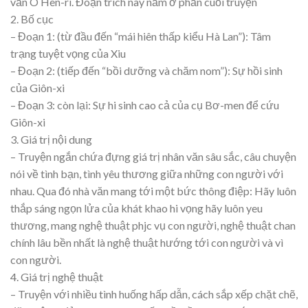
văn Ô Hen-ri. Đoạn trích này nằm ở phần cuối truyện
2. Bố cục
– Đoạn 1: (từ đầu đến “mái hiên thấp kiểu Hà Lan”): Tâm
trạng tuyệt vọng của Xiu
– Đoạn 2: (tiếp đến “bồi dưỡng và chăm nom”): Sự hồi sinh
của Giôn-xi
– Đoạn 3: còn lại: Sự hi sinh cao cả của cụ Bơ-men để cứu
Giôn-xi
3. Giá trị nội dung
– Truyện ngắn chứa đựng giá trị nhân văn sâu sắc, câu chuyện
nói về tình bạn, tình yêu thương giữa những con người với
nhau. Qua đó nhà văn mang tới một bức thông điệp: Hãy luôn
thắp sáng ngọn lửa của khát khao hi vọng hãy luôn yeu
thương, mang nghệ thuật phjc vụ con người, nghệ thuật chan
chính lâu bền nhất là nghệ thuật hướng tới con người và vì
con người.
4. Giá trị nghệ thuật
– Truyện với nhiều tình huống hấp dẫn, cách sắp xếp chặt chẽ,