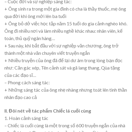
– Cuộc đời và sự nghiệp sáng tác:
+ Ông sinh ra trong một gia đình có cha là thầy thuốc, mẹ ông
qua đời khi ông mới lên ba tuổi
+ Ông bỏ dở việc học tập năm 15 tuổi do gia cảnh nghèo khó.
Ông đi nhiều nơi và làm nhiều nghề khác nhau: nhân viên, kế
toán, thủ quỹ ngân hàng…
+ Sau này, khi bắt đầu với sự nghiệp văn chương, ông trở
thành một nhà văn chuyên viết truyện ngắn
+ Nhiều truyện của ông đã để lại dư âm trong lòng bạn đọc
như: Căn gác xép, Tên cảnh sát và gã lang thang, Qùa tặng
của các đạo sĩ…
– Phong cách sáng tác:
+ Những sáng tác của ông nhẹ nhàng nhưng toát lên tinh thần
nhân đạo cao cả
II. Đôi nét về tác phẩm Chiếc lá cuối cùng
1. Hoàn cảnh sáng tác
– Chiếc lá cuối cùng là một trong số 600 truyện ngắn của nhà