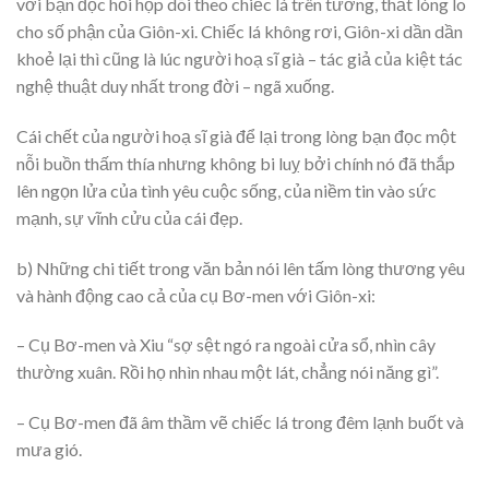
với bạn đọc hồi hộp dõi theo chiếc lá trên tường, thắt lòng lo
cho số phận của Giôn-xi. Chiếc lá không rơi, Giôn-xi dần dần
khoẻ lại thì cũng là lúc người hoạ sĩ già – tác giả của kiệt tác
nghệ thuật duy nhất trong đời – ngã xuống.
Cái chết của người hoạ sĩ già để lại trong lòng bạn đọc một
nỗi buồn thấm thía nhưng không bi luỵ bởi chính nó đã thắp
lên ngọn lửa của tình yêu cuộc sống, của niềm tin vào sức
mạnh, sự vĩnh cửu của cái đẹp.
b) Những chi tiết trong văn bản nói lên tấm lòng thương yêu
và hành động cao cả của cụ Bơ-men với Giôn-xi:
– Cụ Bơ-men và Xiu “sợ sệt ngó ra ngoài cửa sổ, nhìn cây
thường xuân. Rồi họ nhìn nhau một lát, chẳng nói năng gì”.
– Cụ Bơ-men đã âm thầm vẽ chiếc lá trong đêm lạnh buốt và
mưa gió.