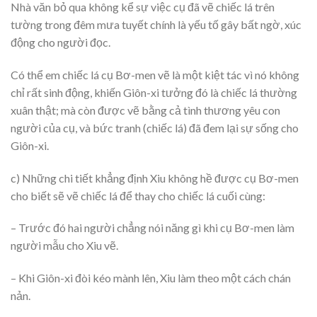
Nhà văn bỏ qua không kể sự việc cụ đã vẽ chiếc lá trên
tường trong đêm mưa tuyết chính là yếu tố gây bất ngờ, xúc
động cho người đọc.
Có thể em chiếc lá cụ Bơ-men vẽ là một kiệt tác vì nó không
chỉ rất sinh động, khiến Giôn-xi tưởng đó là chiếc lá thường
xuân thật; mà còn được vẽ bằng cả tình thương yêu con
người của cụ, và bức tranh (chiếc lá) đã đem lại sự sống cho
Giôn-xi.
c) Những chi tiết khẳng định Xiu không hề được cụ Bơ-men
cho biết sẽ vẽ chiếc lá để thay cho chiếc lá cuối cùng:
– Trước đó hai người chẳng nói năng gì khi cụ Bơ-men làm
người mẫu cho Xiu vẽ.
– Khi Giôn-xi đòi kéo mành lên, Xiu làm theo một cách chán
nản.