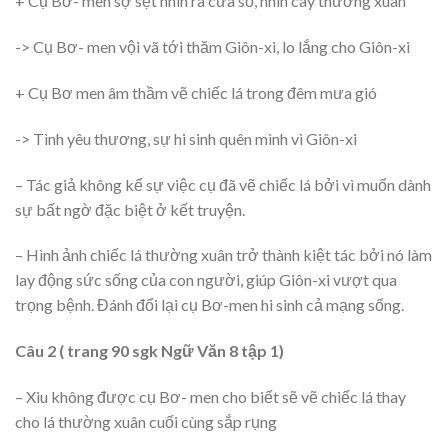
+ Cụ Bơ- men sợ sệt nhìn ra cửa sổ, nhìn cây thường xuân
-> Cụ Bơ- men vội vã tới thăm Giôn-xi, lo lắng cho Giôn-xi
+ Cụ Bơ men âm thầm vẽ chiếc lá trong đêm mưa gió
-> Tình yêu thương, sự hi sinh quên mình vì Giôn-xi
– Tác giả không kể sự việc cụ đã vẽ chiếc lá bởi vì muốn dành
sự bất ngờ đặc biệt ở kết truyện.
– Hình ảnh chiếc lá thường xuân trở thành kiệt tác bởi nó làm
lay động sức sống của con người, giúp Giôn-xi vượt qua
trọng bệnh. Đánh đổi lại cụ Bơ-men hi sinh cả mạng sống.
Câu 2 ( trang 90 sgk Ngữ Văn 8 tập 1)
– Xiu không được cụ Bơ- men cho biết sẽ vẽ chiếc lá thay
cho lá thường xuân cuối cùng sắp rụng