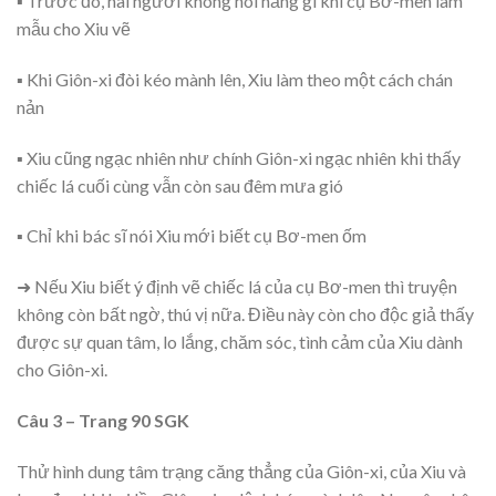
▪ Trước đó, hai người không nói năng gì khi cụ Bơ-men làm
mẫu cho Xiu vẽ
▪ Khi Giôn-xi đòi kéo mành lên, Xiu làm theo một cách chán
nản
▪ Xiu cũng ngạc nhiên như chính Giôn-xi ngạc nhiên khi thấy
chiếc lá cuối cùng vẫn còn sau đêm mưa gió
▪ Chỉ khi bác sĩ nói Xiu mới biết cụ Bơ-men ốm
➜ Nếu Xiu biết ý định vẽ chiếc lá của cụ Bơ-men thì truyện
không còn bất ngờ, thú vị nữa. Điều này còn cho độc giả thấy
được sự quan tâm, lo lắng, chăm sóc, tình cảm của Xiu dành
cho Giôn-xi.
Câu 3 – Trang 90 SGK
Thử hình dung tâm trạng căng thẳng của Giôn-xi, của Xiu và