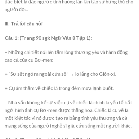
đặc biệt là đảo ngược tình huống lần lần tạo sự hứng thú cho
người đọc.
III. Trả lời câu hỏi
Câu 1: (Trang 90 sgk Ngữ Văn 8 Tập 1):
– Những chi tiết nói lên tấm lòng thương yêu và hành động
cao cả của cụ Bơ-men:
+ “Sợ sệt ngó ra ngoài cửa sổ” → lo lắng cho Giôn-xi.
+ Cụ âm thầm vẽ chiếc lá trong đêm mưa lạnh buốt.
– Nhà văn không kể sự việc cụ vẽ chiếc lá chính là yếu tố bất
ngờ, hình ảnh cụ Bơ-men được thăng hoa. Chiếc lá cụ vẽ là
một kiệt tác vì nó được tạo ra bằng tình yêu thương và cả
mạng sống của người nghệ sĩ già, cứu sống một người khác.