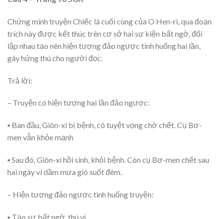
Chứng minh truyện Chiếc lá cuối cùng của O Hen-ri, qua đoạn
trích này được kết thúc trên cơ sở hai sự kiện bất ngờ, đối
lập nhau tạo nên hiện tượng đảo ngược tình huống hai lần,
gây hứng thú cho người đọc.
Trả lời:
– Truyện có hiện tượng hai lần đảo ngược:
▪ Ban đầu, Giôn-xi bị bệnh, cô tuyệt vọng chờ chết. Cụ Bơ-
men vẫn khỏe mạnh
▪ Sau đó, Giôn-xi hồi sinh, khỏi bệnh. Còn cụ Bơ-men chết sau
hai ngày vì dầm mưa gió suốt đêm.
– Hiện tượng đảo ngược tình huống truyện:
▪ Tạo sự bất ngờ, thú vị