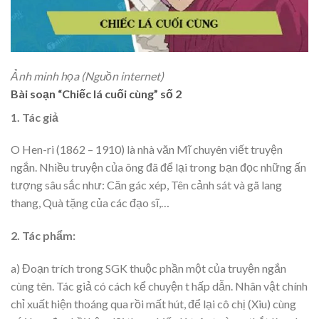
Ảnh minh họa (Nguồn internet)
Bài soạn “Chiếc lá cuối cùng” số 2
1. Tác giả
O Hen-ri (1862 – 1910) là nhà văn Mĩ chuyên viết truyện
ngắn. Nhiều truyện của ông đã để lại trong bạn đọc những ấn
tượng sâu sắc như: Căn gác xép, Tên cảnh sát và gã lang
thang, Quà tặng của các đạo sĩ,…
2. Tác phẩm:
a) Đoạn trích trong SGK thuộc phần một của truyện ngắn
cùng tên. Tác giả có cách kể chuyện t hấp dẫn. Nhân vật chính
chỉ xuất hiện thoáng qua rồi mất hút, để lại cô chị (Xiu) cùng