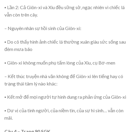
▪ Lần 2: Cả Giôn-xi và Xiu đều sững sờ, ngạc nhiên vì chiếc lá
vẫn còn trên cây.
– Nguyên nhân sự hồi sinh của Giôn-xi:
▪ Do cô thấy hình ảnh chiếc lá thường xuân giàu sức sống sau
đêm mưa bão
▪ Giôn-xi không muốn phụ tấm lòng của Xiu, cụ Bơ-men
– Kết thúc truyện nhà văn không để Giôn-xi lên tiếng hay có
trạng thái tâm lý nào khác:
▪ Kết mở để mọi người tự hình dung ra phản ứng của Giôn-xi
▪ Dư vị của tình người, của niềm tin, của sự hi sinh… vẫn còn
mãi.
Câu 4 – Trang 90 SGK