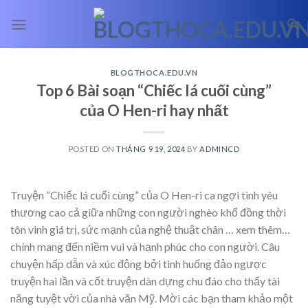
Skip
to
content
BLOGTHOCA.EDU.VN
Top 6 Bài soạn “Chiếc lá cuối cùng”
của O Hen-ri hay nhất
POSTED ON
THÁNG 9 19, 2024
BY
ADMINCD
Truyện “Chiếc lá cuối cùng” của O Hen-ri ca ngợi tình yêu
thương cao cả giữa những con người nghèo khổ đồng thời
tôn vinh giá trị, sức mạnh của nghệ thuật chân
… xem thêm…
chính mang đến niềm vui và hạnh phúc cho con người. Câu
chuyện hấp dẫn và xúc động bởi tình huống đảo ngược
truyện hai lần và cốt truyện dàn dựng chu đáo cho thấy tài
năng tuyệt vời của nhà văn Mỹ. Mời các bạn tham khảo một