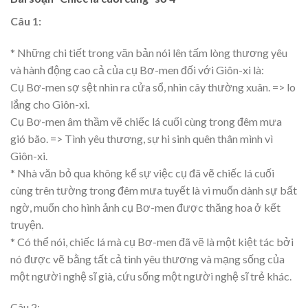
Câu 1:
* Những chi tiết trong văn bản nói lên tấm lòng thương yêu
và hành động cao cả của cụ Bơ-men đối với Giôn-xi là:
Cụ Bơ-men sợ sệt nhìn ra cửa sổ, nhìn cây thường xuân. => lo
lắng cho Giôn-xi.
Cụ Bơ-men âm thầm vẽ chiếc lá cuối cùng trong đêm mưa
gió bão. => Tình yêu thương, sự hi sinh quên thân mình vì
Giôn-xi.
* Nhà văn bỏ qua không kể sự việc cụ đã vẽ chiếc lá cuối
cùng trên tường trong đêm mưa tuyết là vì muốn dành sự bất
ngờ, muốn cho hình ảnh cụ Bơ-men được thăng hoa ở kết
truyện.
* Có thể nói, chiếc lá mà cụ Bơ-men đã vẽ là một kiệt tác bởi
nó được vẽ bằng tất cả tình yêu thương và mạng sống của
một người nghệ sĩ già, cứu sống một người nghệ sĩ trẻ khác.
Câu 2: