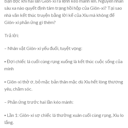
bạn đọc khi hai lần Giôn-xi ra lệnh kéo mành lên. Nguyên nhân
sâu xa nào quyết định tâm trạng hồi hộp của Giôn-xi? Tại sao
nhà văn kết thúc truyện bằng lời kể của Xiu mà không để
Giôn-xi phản ứng gì thêm?
Trả lời:
– Nhân vật Giôn-xi yếu đuối, tuyệt vọng:
▪ Đợi chiếc lá cuối cùng rụng xuống là kết thúc cuộc sống của
mình
▪ Giôn-xi thờ ơ, bỏ mặc bản thân mặc dù Xiu hết lòng thương
yêu, chăm sóc.
– Phản ứng trước hai lần kéo mành:
▪ Lần 1: Giôn-xi sợ chiếc lá thường xuân cuối cùng rụng, Xiu lo
lắng.