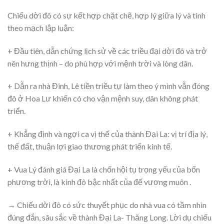
Chiếu dời đô có sự kết hợp chặt chẽ, hợp lý giữa lý và tình
theo mạch lập luận:
+ Đầu tiên, dẫn chứng lịch sử về các triều đại dời đô và trở
nên hưng thịnh – do phù hợp với mệnh trời và lòng dân.
+ Dẫn ra nhà Đinh, Lê tiền triều tự làm theo ý mình vẫn đóng
đô ở Hoa Lư khiến có cho vận mệnh suy, dân không phát
triển.
+ Khẳng định và ngợi ca vị thế của thành Đại La: vị trí địa lý,
thế đất, thuận lợi giao thương phát triển kinh tế.
+ Vua Lý đánh giá Đại La là chốn hội tụ trọng yếu của bốn
phương trời, là kinh đô bậc nhất của đế vương muôn .
→ Chiếu dời đô có sức thuyết phục do nhà vua có tầm nhìn
đúng đắn, sâu sắc về thành Đại La- Thăng Long. Lời dụ chiếu