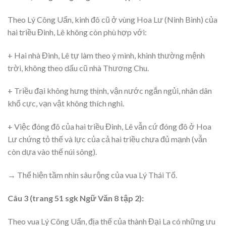
Theo Lý Công Uẩn, kinh đô cũ ở vùng Hoa Lư (Ninh Bình) của
hai triều Đinh, Lê không còn phù hợp với:
+ Hai nhà Đinh, Lê tự làm theo ý mình, khinh thường mệnh
trời, không theo dấu cũ nhà Thương Chu.
+ Triều đại không hưng thịnh, vận nước ngắn ngủi, nhân dân
khổ cực, vạn vật không thích nghi.
+ Việc đóng đô của hai triều Đinh, Lê vẫn cứ đóng đô ở Hoa
Lư chứng tỏ thế và lực của cả hai triều chưa đủ mạnh (vẫn
còn dựa vào thế núi sông).
→ Thể hiện tầm nhìn sâu rộng của vua Lý Thái Tổ.
Câu 3 (trang 51 sgk Ngữ Văn 8 tập 2):
Theo vua Lý Công Uẩn, địa thế của thành Đại La có những ưu