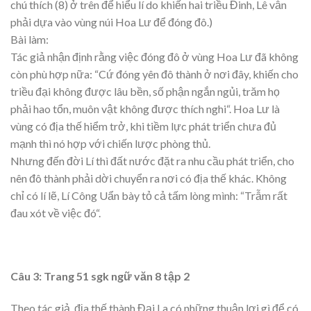
chú thích (8) ở trên để hiểu lí do khiến hai triều Đinh, Lê vẫn
phải dựa vào vùng núi Hoa Lư để đóng đô.)
Bài làm:
Tác giả nhận định rằng việc đóng đô ở vùng Hoa Lư đã không
còn phù hợp nữa: “Cứ đóng yên đô thành ở nơi đây, khiến cho
triều đại không được lâu bền, số phận ngắn ngủi, trăm họ
phải hao tổn, muôn vật không được thích nghi“. Hoa Lư là
vùng có địa thế hiểm trở, khi tiềm lực phát triển chưa đủ
mạnh thì nó hợp với chiến lược phòng thủ.
Nhưng đến đời Lí thì đất nước đặt ra nhu cầu phát triển, cho
nên đô thành phải dời chuyển ra nơi có địa thế khác. Không
chỉ có lí lẽ, Lí Công Uẩn bày tỏ cả tấm lòng mình: “Trẫm rất
đau xót về việc đó“.
Câu 3: Trang 51 sgk ngữ văn 8 tập 2
Theo tác giả, địa thế thành Đại La có những thuận lợi gì để có