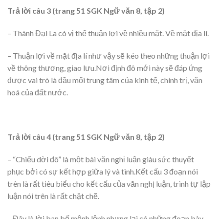
Trả lời câu 3 (trang 51 SGK Ngữ văn 8, tập 2)
– Thành Đại La có vị thế thuận lợi về nhiều mặt. Về mặt địa lí.
– Thuận lợi về mặt địa lí như vậy sẽ kéo theo những thuận lợi
về thông thương, giao lưu.Nơi định đô mới này sẽ đáp ứng
được vai trò là đầu mối trung tâm của kinh tế, chính trị, văn
hoá của đất nước.
Trả lời câu 4 (trang 51 SGK Ngữ văn 8, tập 2)
– “Chiếu dời đô” là một bài văn nghị luận giàu sức thuyết
phục bởi có sự kết hợp giữa lý và tình.Kết cấu 3 đoạn nói
trên là rất tiêu biểu cho kết cấu của văn nghị luận, trình tự lập
luận nói trên là rất chặt chẽ.
– Đây là lời ban bố mệnh lệnh nhưng lại có những đoạn bày