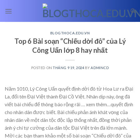
Skip
to
content
BLOGTHOCA.EDU.VN
Top 6 Bài soạn “Chiếu dời đô” của Lý
Công Uẩn lớp 8 hay nhất
POSTED ON
THÁNG 9 19, 2024
BY
ADMINCD
Năm 1010, Lý Công Uẩn quyết định dời đô từ Hoa Lư ra Đại
La, đổi tên Đại Việt thành Đại Cồ Việt. Nhân dịp này, ông đã
viết bài chiếu để thông báo rộng rãi
… xem thêm…
quyết định
cho nhân dân được biết. Bài chiếu phản ánh khát vọng của
nhân dân về một dân tộc độc lập thống nhất, đồng thời phản
ánh ý chí tự cường của dân tộc Đại Việt trên đà lớn mạnh.
Mời các bạn tham khảo một số bài soạn “Chiếu dời đô” của