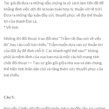
Tác giả đã đưa ra những dẫn chứng là sử sách làm tiền đề để
khẳng định việc dời đô là hoàn toàn hợp lý, thuận với lẽ trời.
Đưa ra những lập luận đầy sức thuyết phục về địa thế thuận
lợi của thành Đại La.
* Về tình:
Những lời đối thoại, trao đổi như “Trẫm rất đau xót về việc
đó”, hay câu cuối bài chiếu “Trẫm muốn dựa vào sự thuận lợi
của đất ấy để định chỗ ở. Các khanh nghĩ thế nào?” không
phải là mệnh lệnh của vua ban mà là một câu hỏi mang tính
chất đối thoại => Tạo sự gần gũi giữa nhà vua và dân chúng,
thể hiện tinh thần dân chủ và tăng thêm sức thuyết phục của
bài chiếu.
Câu 5:
Nói việc Chiếu dời đô ra đời phản ánh ý chí độc lập, tự cường