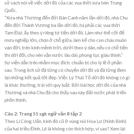
sử sách nói về việc dời đô của các vua thời xưa bên Trung
Quốc.
“Xưa nhà Thương đến đời Bàn Canh năm lần dời đô, nhà Chu
đến đời Thành Vương ba lần dời đô, há phải các vua thời
Tam Đại; ấy theo ý riêng tự tiện dời đô. Làm như thế cốt để
mưu nghiệp lớn, chọn ở chỗ giữa, làm kế cho con cháu muôn
vạn đời, trên kính mệnh trời, dưới theo ý dân, nếu có chỗ tiện
thì dời đổi, cho nên vận nước lâu dài, phong tục giàu thịnh.”
Sự viện dẫn trên nhằm mục đích: chuẩn bị cho lý lẽ ở phần
sau: Trong lịch sử đã từng có chuyện dời đô và đã từng đem
lại những kết quả tốt đẹp. Việc Lý Thái Tổ dời đô không có gì
là khác thường, trái với quy luật. Bởi bài học dời đô của nhà
Thương và nhà Chu đã cho thấy sau này đất nước phát triển
phồn thịnh.
Câu 2: Trang 51 sgk ngữ văn 8 tập 2
Theo Lí Công Uẩn, kinh đô cũ ở vùng núi Hoa Lư (Ninh Bình)
của hai triều Đinh, Lê là không còn thích hợp, vì sao? Xem lại