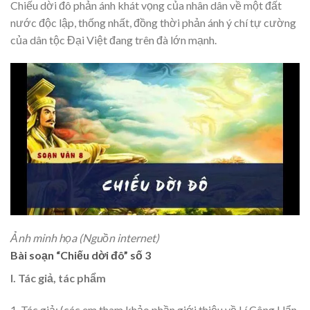
Chiếu dời đô phản ánh khát vọng của nhân dân về một đất
nước độc lập, thống nhất, đồng thời phản ánh ý chí tự cường
của dân tộc Đại Việt đang trên đà lớn mạnh.
Ảnh minh họa (Nguồn internet)
Bài soạn “Chiếu dời đô” số 3
I. Tác giả, tác phẩm
1. Tác giả: (các em tham khảo phần giới thiệu về Lí Công Uẩn