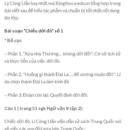
Lý Công Uẩn hay nhất mà Blogthoca.edu.vn tổng hợp trong
bài viết sau để hiểu tác phẩm và chuẩn bị tốt nhất nội dung
lên lớp.
Bài soạn “Chiếu dời đô” số 1
* Bố cục
– Phần 1. “Xưa nhà Thương… không dời đổi”: Cơ sở lịch sử
và thực tiễn của việc dời đô.
– Phần 2. “Huống gì thành Đại La…. đế vương muôn đời”: Lí
do chọn thành Đại La làm kinh đô
– Phần 3. Đoạn còn lại: Quyết định dời đổi.
Câu 1 ( trang 51 sgk Ngữ văn 8 tập 2):
Chiếc dời đô, Lí Công Uẩn viện dẫn sử sách Trung Quốc nói
về việc các vua đời xưa bên Trung Quốc: