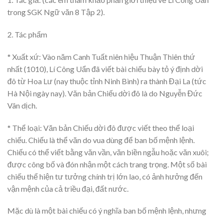
trong SGK Ngữ văn 8 Tập 2).
2. Tác phẩm
* Xuất xứ: Vào năm Canh Tuất niên hiệu Thuận Thiên thứ
nhất (1010), Lí Công Uẩn đã viết bài chiếu bày tỏ ý định dời
đô từ Hoa Lư (nay thuộc tỉnh Ninh Bình) ra thành Đại La (tức
Hà Nội ngày nay). Văn bản Chiếu dời đô là do Nguyễn Đức
Vân dịch.
* Thể loại: Văn bản Chiếu dời đô được viết theo thể loại
chiếu. Chiếu là thể văn do vua dùng để ban bố mệnh lệnh.
Chiếu có thể viết bằng văn vần, văn biền ngẫu hoặc văn xuôi;
được công bố và đón nhận một cách trang trọng. Một số bài
chiếu thể hiện tư tưởng chính trị lớn lao, có ảnh hưởng đến
vận mệnh của cả triều đại, đất nước.
Mặc dù là một bài chiếu có ý nghĩa ban bố mệnh lệnh, nhưng