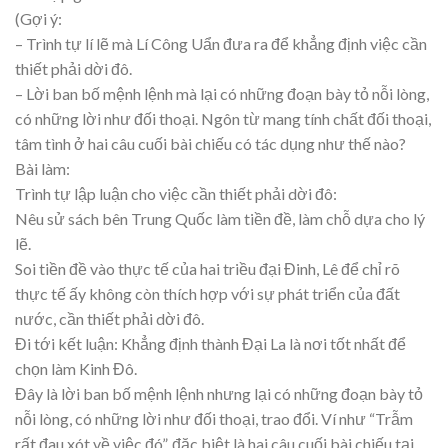
(Gợi ý:
– Trình tự lí lẽ mà Lí Công Uẩn đưa ra để khẳng định việc cần
thiết phải dời đô.
– Lời ban bố mệnh lệnh mà lại có những đoạn bày tỏ nỗi lòng,
có những lời như đối thoại. Ngôn từ mang tính chất đối thoại,
tâm tình ở hai câu cuối bài chiếu có tác dụng như thế nào?
Bài làm:
Trình tự lập luận cho việc cần thiết phải dời đô:
Nêu sử sách bên Trung Quốc làm tiền đề, làm chỗ dựa cho lý
lẽ.
Soi tiền đề vào thực tế của hai triều đại Đinh, Lê để chỉ rõ
thực tế ấy không còn thích hợp với sự phát triển của đất
nước, cần thiết phải dời đô.
Đi tới kết luận: Khẳng định thành Đại La là nơi tốt nhất để
chọn làm Kinh Đô.
Đây là lời ban bố mệnh lệnh nhưng lại có những đoạn bày tỏ
nỗi lòng, có những lời như đối thoại, trao đổi. Ví như “Trẫm
rất đau xót về việc đó”, đặc biệt là hai câu cuối bài chiếu tại