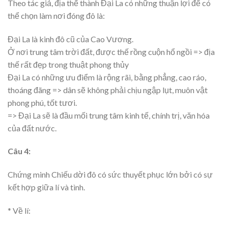
Theo tác giả, địa thế thành Đại La có những thuận lợi để có
thể chọn làm nơi đóng đô là:
Đại La là kinh đô cũ của Cao Vương.
Ở nơi trung tâm trời đất, được thế rồng cuộn hổ ngồi => địa
thế rất đẹp trong thuật phong thủy
Đại La có những ưu điểm là rộng rãi, bằng phẳng, cao ráo,
thoáng đãng => dân sẽ không phải chịu ngập lụt, muôn vật
phong phú, tốt tươi.
=> Đại La sẽ là đầu mối trung tâm kinh tế, chính trị, văn hóa
của đất nước.
Câu 4:
Chứng minh Chiếu dời đô có sức thuyết phục lớn bởi có sự
kết hợp giữa lí và tình.
* Về lí: