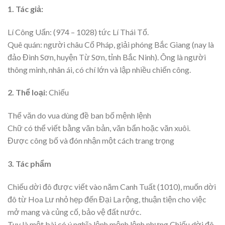
1. Tác giả:
Lí Công Uẩn: (974 – 1028) tức Lí Thái Tổ.
Quê quán: người châu Cổ Pháp, giải phóng Bắc Giang (nay là
đảo Đình Sơn, huyện Từ Sơn, tỉnh Bắc Ninh). Ông là người
thông minh, nhân ái, có chí lớn và lập nhiều chiến công.
2. Thể loại:
Chiếu
Thể văn do vua dùng đề ban bố mệnh lệnh
Chữ có thể viết bằng văn bản, văn bẩn hoặc văn xuôi.
Được công bố và đón nhận một cách trang trọng
3. Tác phẩm
Chiếu dời đô được viết vào năm Canh Tuất (1010), muốn dời
đô từ Hoa Lư nhỏ hẹp đến Đại La rộng, thuận tiện cho việc
mở mang và củng cố, bảo vệ đất nước.
Tuy là một bài có ý nghĩa lệnh mệnh lệnh nhưng Chiếu dời đô