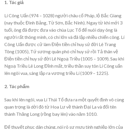
1. Tác giả
Lí Công Uẩn (974 – 1028) người châu cổ Pháp, lộ Bắc Giang
(nay thuộc Đình Bảng, Từ Sơn, Bắc Ninh). Ngay từ khi mới 3
tuổi, ông đã được đưa vào chùa Lục Tổ để nuôi dạy ông là
người rất thông minh, có chí lớn và đã lập nhiều chiến công. Lí
Công Uẩn được cử làm Điện tiền chỉ huy sứ đời Lê Trang
Tông (1005), Tứ sương quân phó chỉ huy sứ rồi Tả thân vệ
Điện tiền chỉ huy sứ đời Lê Ngoạ Triều (1005 – 1009). Sau khi
Ngoạ Triều Lê Long Đĩnh mất, triều thần suy tôn Lí Công uẩn
lên ngôi vua, sáng lập ra vương triều Lí (1009 – 1225).
2. Tác phẩm
Sau khi lên ngôi, vua Lí Thái Tổ đưa ra một quyết định vô cùng
quan trọng là dời đô từ Hoa Lư về thành Đại La và đổi tên
thành Thăng Long (rồng bay lên) vào năm 1010.
Để thuyết phục dân chúng, nói rõ sự mưu tính nghiệp lớn của