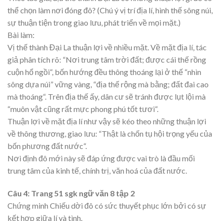
thể chọn làm nơi đóng đô? (Chú ý vị trí địa lí, hình thế sông núi,
sự thuận tiện trong giao lưu, phát triển về mọi mặt.)
Bài làm:
Vị thế thành Đại La thuận lợi về nhiều mặt. Về mặt địa lí, tác
giả phân tích rõ: “Nơi trung tâm trời đất; được cái thế rồng
cuộn hổ ngồi“, bốn hướng đều thông thoáng lại ở thế “nhìn
sông dựa núi” vững vàng, “địa thế rộng mà bằng; đất đai cao
mà thoáng“. Trên địa thế ấy, dân cư sẽ tránh được lụt lội mà
“muôn vật cũng rất mực phong phú tốt tươi“.
Thuận lợi về mặt địa lí như vậy sẽ kéo theo những thuận lợi
về thông thương, giao lưu: “Thật là chốn tụ hội trọng yếu của
bốn phương đất nước“.
Nơi định đô mới này sẽ đáp ứng được vai trò là đầu mối
trung tâm của kinh tế, chính trị, văn hoá của đất nước.
Câu 4: Trang 51 sgk ngữ văn 8 tập 2
Chứng minh Chiếu dời đô có sức thuyết phục lớn bởi có sự
kết hợp giữa lí và tình.