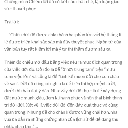
Chứng minh Chiếu dời đô có kết cấu chặt chẽ, lập luận giàu
sức thuyết phục.
Trả lời:
… “Chiếu dời đô được chia thành hai phần lớn với hệ thống lí
lẽ được triển khai sắc sảo mà đầy thuyết phục. Ngôn từ của
văn bản tuy rất kiệm lời mà ý tứ thì thấm đượm sâu xa.
Thiên đô chiếu mở đầu bằng việc nêu ra mục đích quan trọng
của việc dời đô. Dời đô là để “ở nơi trung tâm” tiện “mưu
toan việc lớn” và cũng là để “tính kế muôn đời cho con cháu
về sau”. Dời đô cũng có nghĩa là để trên thì hợp mệnh trời,
dưới thì thấu đạt ý dân. Như vậy dời đô thực là để xây dựng
đất nước mạnh giàu, đem lại hạnh phúc và nền thái bình thịnh
trị đời đời. Xét về lí, việc dời đô, đến đây, quả thực vô cùng
quan trọng. Nhưng để cho chân lí được vững chãi hơn, nhà
vua đã dẫn ra những chứng nhân của lịch sử để dễ dàng thu
phục nhân tâm.”…