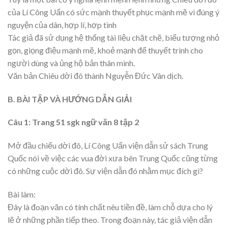
của Lí Công Uẩn có sức mạnh thuyết phục mạnh mẽ vì đúng ý
nguyện của dân, hợp lí, hợp tình
Tác giả đã sử dụng hệ thống tài liệu chặt chẽ, biểu tượng nhỏ
gọn, giọng điệu mạnh mẽ, khoẻ mạnh để thuyết trình cho
người dùng và ủng hộ bản thân mình.
Văn bản Chiêu dời đô thành Nguyễn Đức Vân dịch.
B. BÀI TẬP VÀ HƯỚNG DẪN GIẢI
Câu 1: Trang 51 sgk ngữ văn 8 tập 2
Mở đầu chiếu dời đô, Lí Công Uẩn viện dẫn sử sách Trung
Quốc nói về việc các vua đời xưa bên Trung Quốc cũng từng
có những cuộc dời đô. Sự viện dẫn đó nhằm mục đích gì?
Bài làm:
Đây là đoạn văn có tính chất nêu tiền đề, làm chỗ dựa cho lý
lẽ ở những phần tiếp theo. Trong đoạn này, tác giả viện dẫn