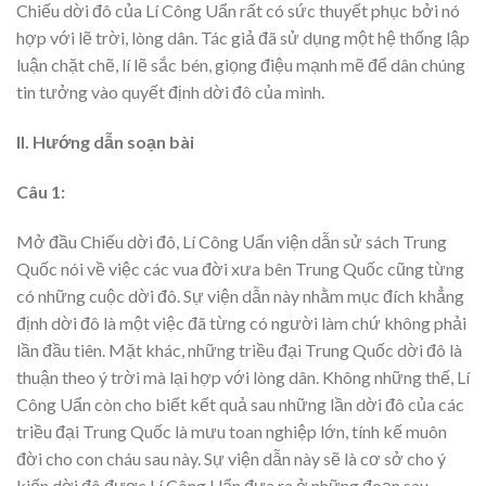
Chiếu dời đô của Lí Công Uẩn rất có sức thuyết phục bởi nó
hợp với lẽ trời, lòng dân. Tác giả đã sử dụng một hệ thống lập
luận chặt chẽ, lí lẽ sắc bén, giọng điệu mạnh mẽ để dân chúng
tin tưởng vào quyết định dời đô của mình.
II. Hướng dẫn soạn bài
Câu 1:
Mở đầu Chiếu dời đô, Lí Công Uẩn viện dẫn sử sách Trung
Quốc nói về việc các vua đời xưa bên Trung Quốc cũng từng
có những cuộc dời đô. Sự viện dẫn này nhằm mục đích khẳng
định dời đô là một việc đã từng có người làm chứ không phải
lần đầu tiên. Mặt khác, những triều đại Trung Quốc dời đô là
thuận theo ý trời mà lại hợp với lòng dân. Không những thế, Lí
Công Uẩn còn cho biết kết quả sau những lần dời đô của các
triều đại Trung Quốc là mưu toan nghiệp lớn, tính kế muôn
đời cho con cháu sau này. Sự viện dẫn này sẽ là cơ sở cho ý
kiến dời đô được Lí Công Uẩn đưa ra ở những đoạn sau.