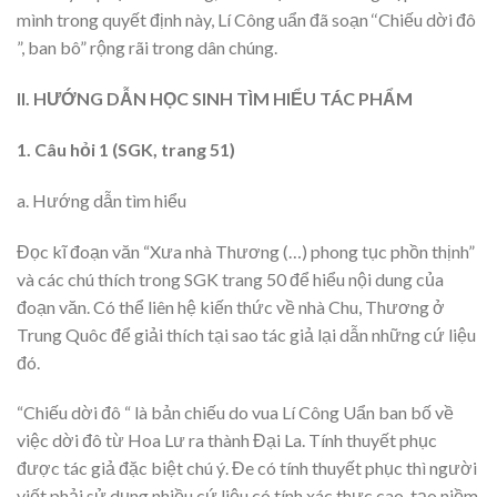
mình trong quyết định này, Lí Công uẩn đã soạn ‘‘Chiếu dời đô
”, ban bô” rộng rãi trong dân chúng.
II. HƯỚNG DẪN HỌC SINH TÌM HlỂU TÁC PHẨM
1. Câu hỏi 1 (SGK, trang 51)
a. Hướng dẫn tìm hiểu
Đọc kĩ đoạn văn “Xưa nhà Thương (…) phong tục phồn thịnh”
và các chú thích trong SGK trang 50 để hiểu nội dung của
đoạn văn. Có thể liên hệ kiến thức về nhà Chu, Thương ở
Trung Quôc để giải thích tại sao tác giả lại dẫn những cứ liệu
đó.
“Chiếu dời đô “ là bản chiếu do vua Lí Công Uẩn ban bố về
việc dời đô từ Hoa Lư ra thành Đại La. Tính thuyết phục
được tác giả đặc biệt chú ý. Đe có tính thuyết phục thì người
viết phải sử dụng nhiều cứ liệu có tính xác thực cao, tạo niềm