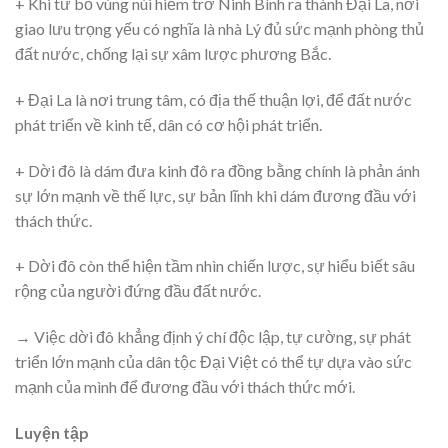
+ Khi từ bỏ vùng núi hiểm trở Ninh Bình ra thành Đại La, nơi
giao lưu trọng yếu có nghĩa là nhà Lý đủ sức mạnh phòng thủ
đất nước, chống lại sự xâm lược phương Bắc.
+ Đại La là nơi trung tâm, có địa thế thuận lợi, để đất nước
phát triển về kinh tế, dân có cơ hội phát triển.
+ Dời đô là dám đưa kinh đô ra đồng bằng chính là phản ánh
sự lớn mạnh về thế lực, sự bản lĩnh khi dám đương đầu với
thách thức.
+ Dời đô còn thể hiện tầm nhìn chiến lược, sự hiểu biết sâu
rộng của người đứng đầu đất nước.
→ Việc dời đô khẳng định ý chí độc lập, tự cường, sự phát
triển lớn mạnh của dân tộc Đại Việt có thể tự dựa vào sức
mạnh của mình để đương đầu với thách thức mới.
Luyện tập