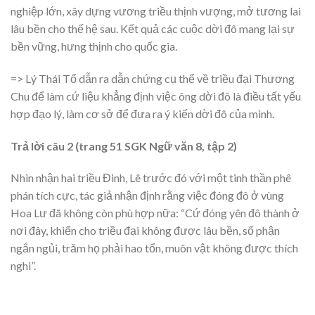
nghiệp lớn, xây dựng vương triều thịnh vượng, mở tương lai
lâu bền cho thế hệ sau. Kết quả các cuộc dời đô mang lại sự
bền vững, hưng thịnh cho quốc gia.
=> Lý Thái Tổ dẫn ra dẫn chứng cụ thể về triều đại Thương
Chu để làm cứ liệu khẳng định việc ông dời đô là điều tất yếu
hợp đạo lý, làm cơ sở để đưa ra ý kiến dời đô của mình.
Trả lời câu 2 (trang 51 SGK Ngữ văn 8, tập 2)
Nhìn nhận hai triều Đinh, Lê trước đó với một tinh thần phê
phán tích cực, tác giả nhận định rằng việc đóng đô ở vùng
Hoa Lư đã không còn phù hợp nữa: “Cứ đóng yên đô thành ở
nơi đây, khiến cho triều đại không được lâu bền, số phận
ngắn ngủi, trăm họ phải hao tổn, muôn vật không được thích
nghi”.