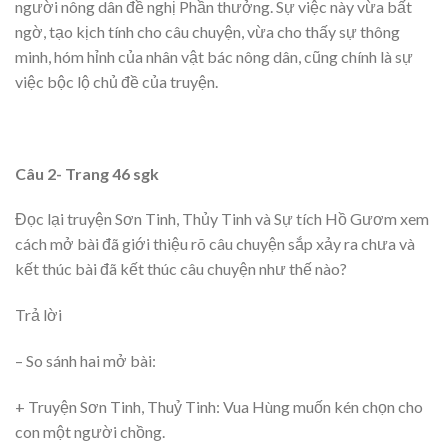
người nông dân đề nghị Phần thưởng. Sự việc này vừa bất
ngờ, tạo kịch tính cho câu chuyện, vừa cho thấy sự thông
minh, hóm hỉnh của nhân vật bác nông dân, cũng chính là sự
việc bộc lộ chủ đề của truyện.
Câu 2- Trang 46 sgk
Đọc lại truyện Sơn Tinh, Thủy Tinh và Sự tích Hồ Gươm xem
cách mở bài đã giới thiệu rõ câu chuyện sắp xảy ra chưa và
kết thúc bài đã kết thúc câu chuyện như thế nào?
Trả lời
– So sánh hai mở bài:
+ Truyện Sơn Tinh, Thuỷ Tinh: Vua Hùng muốn kén chọn cho
con một người chồng.