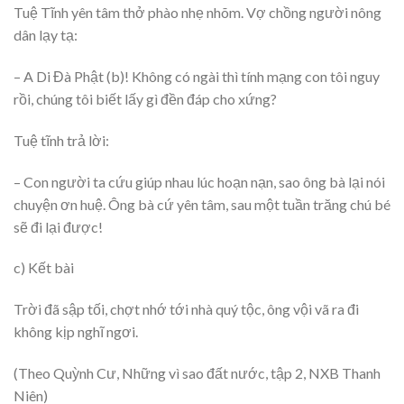
Tuệ Tĩnh yên tâm thở phào nhẹ nhõm. Vợ chồng người nông
dân lạy tạ:
– A Di Đà Phật (b)! Không có ngài thì tính mạng con tôi nguy
rồi, chúng tôi biết lấy gì đền đáp cho xứng?
Tuệ tĩnh trả lời:
– Con người ta cứu giúp nhau lúc hoạn nạn, sao ông bà lại nói
chuyện ơn huệ. Ông bà cứ yên tâm, sau một tuần trăng chú bé
sẽ đi lại được!
c) Kết bài
Trời đã sập tối, chợt nhớ tới nhà quý tộc, ông vội vã ra đi
không kịp nghĩ ngơi.
(Theo Quỳnh Cư, Những vì sao đất nước, tập 2, NXB Thanh
Niên)