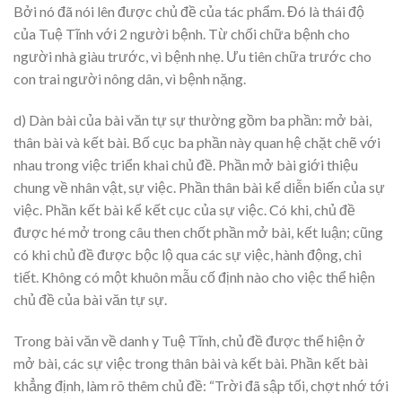
Bởi nó đã nói lên được chủ đề của tác phẩm. Đó là thái độ
của Tuệ Tĩnh với 2 người bệnh. Từ chối chữa bệnh cho
người nhà giàu trước, vì bệnh nhẹ. Ưu tiên chữa trước cho
con trai người nông dân, vì bệnh nặng.
d) Dàn bài của bài văn tự sự thường gồm ba phần: mở bài,
thân bài và kết bài. Bố cục ba phần này quan hệ chặt chẽ với
nhau trong việc triển khai chủ đề. Phần mở bài giới thiệu
chung về nhân vật, sự việc. Phần thân bài kể diễn biến của sự
việc. Phần kết bài kể kết cục của sự việc. Có khi, chủ đề
được hé mở trong câu then chốt phần mở bài, kết luận; cũng
có khi chủ đề được bộc lộ qua các sự việc, hành động, chi
tiết. Không có một khuôn mẫu cố định nào cho việc thể hiện
chủ đề của bài văn tự sự.
Trong bài văn về danh y Tuệ Tĩnh, chủ đề được thể hiện ở
mở bài, các sự việc trong thân bài và kết bài. Phần kết bài
khẳng định, làm rõ thêm chủ đề: “Trời đã sập tối, chợt nhớ tới