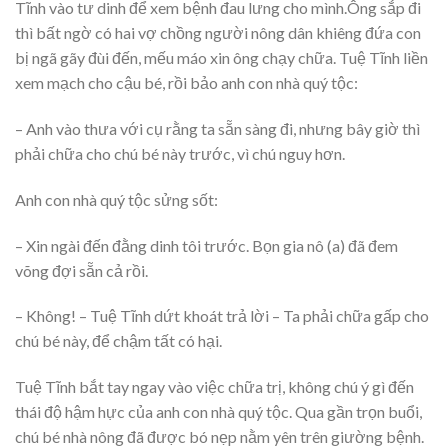
Tĩnh vào tư dinh để xem bệnh đau lưng cho mình.Ông sắp đi
thì bất ngờ có hai vợ chồng người nông dân khiêng đứa con
bị ngã gãy đùi đến, mếu máo xin ông chạy chữa. Tuệ Tĩnh liền
xem mạch cho cậu bé, rồi bảo anh con nhà quý tộc:
– Anh vào thưa với cụ rằng ta sẵn sàng đi, nhưng bây giờ thì
phải chữa cho chú bé này trước, vì chú nguy hơn.
Anh con nhà quý tộc sửng sốt:
– Xin ngài đến đằng dinh tôi trước. Bọn gia nô (a) đã đem
võng đợi sẵn cả rồi.
– Không! – Tuệ Tĩnh dứt khoát trả lời – Ta phải chữa gấp cho
chú bé này, để chậm tất có hại.
Tuệ Tĩnh bắt tay ngay vào việc chữa trị, không chú ý gì đến
thái độ hậm hực của anh con nhà quý tộc. Qua gần trọn buổi,
chú bé nhà nông đã được bó nẹp nằm yên trên giường bệnh.