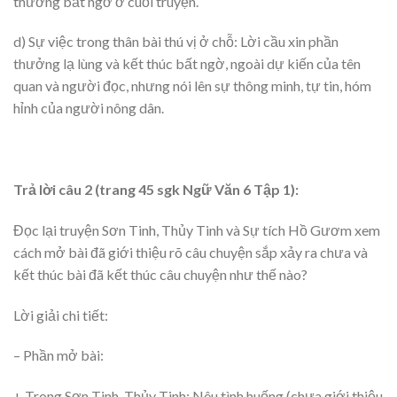
thưởng bất ngờ ở cuối truyện.
d) Sự việc trong thân bài thú vị ở chỗ: Lời cầu xin phần
thưởng lạ lùng và kết thúc bất ngờ, ngoài dự kiến của tên
quan và người đọc, nhưng nói lên sự thông minh, tự tin, hóm
hỉnh của người nông dân.
Trả lời câu 2 (trang 45 sgk Ngữ Văn 6 Tập 1):
Đọc lại truyện Sơn Tinh, Thủy Tinh và Sự tích Hồ Gươm xem
cách mở bài đã giới thiệu rõ câu chuyện sắp xảy ra chưa và
kết thúc bài đã kết thúc câu chuyện như thế nào?
Lời giải chi tiết:
– Phần mở bài:
+ Trong Sơn Tinh, Thủy Tinh: Nêu tình huống (chưa giới thiệu