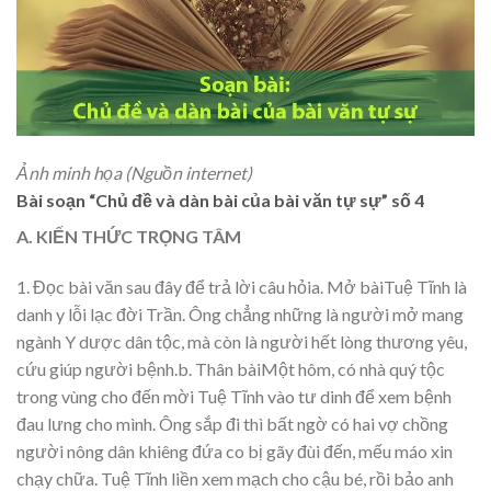
Ảnh minh họa (Nguồn internet)
Bài soạn “Chủ đề và dàn bài của bài văn tự sự” số 4
A. KIẾN THỨC TRỌNG TÂM
1. Đọc bài văn sau đây để trả lời câu hỏia. Mở bàiTuệ Tĩnh là
danh y lỗi lạc đời Trần. Ông chẳng những là người mở mang
ngành Y dược dân tộc, mà còn là người hết lòng thương yêu,
cứu giúp người bệnh.b. Thân bàiMột hôm, có nhà quý tộc
trong vùng cho đến mời Tuệ Tĩnh vào tư dinh để xem bệnh
đau lưng cho mình. Ông sắp đi thì bất ngờ có hai vợ chồng
người nông dân khiêng đứa co bị gãy đùi đến, mếu máo xin
chạy chữa. Tuệ Tĩnh liền xem mạch cho cậu bé, rồi bảo anh