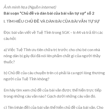
Ảnh minh họa (Nguồn internet)
Bài soạn “Chủ đề và dàn bài của bài văn tự sự” số 2
I. TÌM HIỂU CHỦ ĐỀ VÀ DÀN BÀI CỦA BÀI VĂN TỰ SỰ
Đọc bài văn viết về Tuệ Tĩnh trong SGK – tr.44 và trả lời các
câu hỏi:
a) Việc Tuệ Tĩnh ưu tiên chữa trị trước cho chú bé con nhà
nông dân bị gãy đùi đã nói lên phẩm chất gì của người thầy
thuốc?
b) Chủ đề của câu chuyện trên có phải là ca ngợi lòng thương
người của Tuệ Tĩnh không?
Em hãy tìm xem chủ đề của bài văn được thể hiện trực tiếp
trong những câu văn nào? Gạch dưới những câu văn đó.
c) Tên (nhân đề) của bài văn thể hiện chủ đề của bài văn. Cho