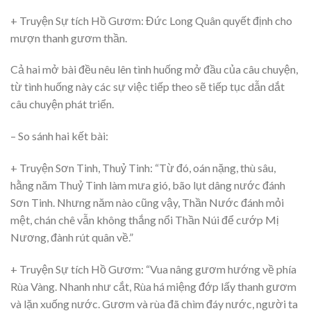
+ Truyện Sự tích Hồ Gươm: Đức Long Quân quyết định cho
mượn thanh gươm thần.
Cả hai mở bài đều nêu lên tình huống mở đầu của câu chuyện,
từ tình huống này các sự việc tiếp theo sẽ tiếp tục dẫn dắt
câu chuyện phát triển.
– So sánh hai kết bài:
+ Truyện Sơn Tinh, Thuỷ Tinh: “Từ đó, oán nặng, thù sâu,
hằng năm Thuỷ Tinh làm mưa gió, bão lụt dâng nước đánh
Sơn Tinh. Nhưng năm nào cũng vậy, Thần Nước đánh mỏi
mệt, chán chê vẫn không thắng nổi Thần Núi để cướp Mị
Nương, đành rút quân về.”
+ Truyện Sự tích Hồ Gươm: “Vua nâng gươm hướng về phía
Rùa Vàng. Nhanh như cắt, Rùa há miệng đớp lấy thanh gươm
và lặn xuống nước. Gươm và rùa đã chìm đáy nước, người ta