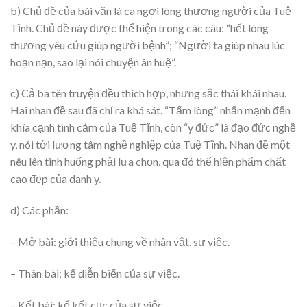
b) Chủ đề của bài văn là ca ngợi lòng thương người của Tuệ
Tĩnh. Chủ đề này được thể hiện trong các câu: “hết lòng
thương yêu cứu giúp người bệnh”; “Người ta giúp nhau lúc
hoạn nạn, sao lại nói chuyện ân huệ”.
c) Cả ba tên truyện đều thích hợp, nhưng sắc thái khái nhau.
Hai nhan đề sau đã chỉ ra khá sát. “Tấm lòng” nhấn mạnh đến
khía cạnh tình cảm của Tuệ Tĩnh, còn “y đức” là đạo đức nghề
y, nói tới lương tâm nghề nghiệp của Tuệ Tĩnh. Nhan đề một
nêu lên tình huống phải lựa chọn, qua đó thể hiện phẩm chất
cao đẹp của danh y.
d) Các phần:
– Mở bài: giới thiệu chung về nhân vật, sự việc.
– Thân bài: kể diễn biến của sự việc.
– Kết bài: kể kết cục của sự việc.