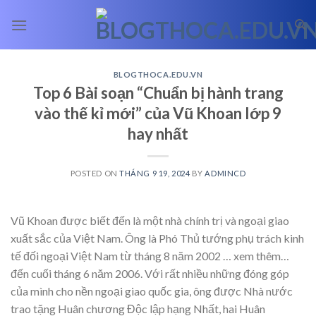
Skip
to
content
BLOGTHOCA.EDU.VN
Top 6 Bài soạn “Chuẩn bị hành trang
vào thế kỉ mới” của Vũ Khoan lớp 9
hay nhất
POSTED ON
THÁNG 9 19, 2024
BY
ADMINCD
Vũ Khoan được biết đến là một nhà chính trị và ngoại giao
xuất sắc của Việt Nam. Ông là Phó Thủ tướng phụ trách kinh
tế đối ngoại Việt Nam từ tháng 8 năm 2002
… xem thêm…
đến cuối tháng 6 năm 2006. Với rất nhiều những đóng góp
của mình cho nền ngoại giao quốc gia, ông được Nhà nước
trao tặng Huân chương Độc lập hạng Nhất, hai Huân