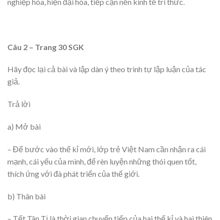
nghiệp hóa, hiện đại hóa, tiếp cận nền kinh tế tri thức.
Câu 2 – Trang 30 SGK
Hãy đọc lại cả bài và lập dàn ý theo trình tự lập luận của tác
giả.
Trả lời
a) Mở bài
– Để bước vào thế kỉ mới, lớp trẻ Việt Nam cần nhận ra cái
mạnh, cái yếu của mình, để rèn luyện những thói quen tốt,
thích ứng với đà phát triển của thế giới.
b) Thân bài
– Tết Tân Tị là thời gian chuyển tiếp của hai thế kỉ và hai thiên