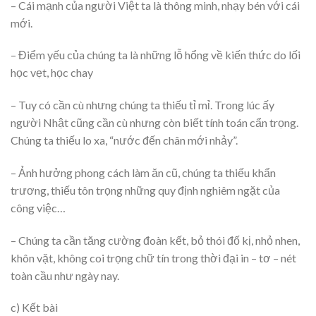
– Cái mạnh của người Việt ta là thông minh, nhạy bén với cái
mới.
– Điểm yếu của chúng ta là những lỗ hổng về kiến thức do lối
học vẹt, học chay
– Tuy có cần cù nhưng chúng ta thiếu tỉ mỉ. Trong lúc ấy
người Nhật cũng cần cù nhưng còn biết tính toán cẩn trọng.
Chúng ta thiếu lo xa, “nước đến chân mới nhảy”.
– Ảnh hưởng phong cách làm ăn cũ, chúng ta thiếu khẩn
trương, thiếu tôn trọng những quy định nghiêm ngặt của
công việc…
– Chúng ta cần tăng cường đoàn kết, bỏ thói đố kị, nhỏ nhen,
khôn vặt, không coi trọng chữ tín trong thời đại in – tơ – nét
toàn cầu như ngày nay.
c) Kết bài