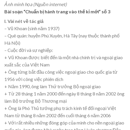
Ảnh minh họa (Nguồn internet)
Bài soạn “Chuẩn bị hành trang vào thế kỉ mới” số 3
I. Vài nét về tác giả
– Vũ Khoan (sinh năm 1937)
– Quê quán: huyện Phú Xuyên, Hà Tây (nay thuộc thành phố
Hà Nội)
– Cuộc đời và sự nghiệp:
+ Vũ Khoan được biết đến là một nhà chính trị và ngoại giao
xuất sắc của Việt Nam
+ Ông từng bắt đầu công việc ngoại giao cho quốc gia từ
1956 với công việc phiên dịch
+ Năm 1990, ông làm Thứ trưởng Bộ ngoại giao
+ Từ 28 tháng 1 năm 2000 đến ngày 8 tháng 8 năm 2002 ông
làm Bộ trưởng Bộ Thương mại
+ Ông là Phó Thủ tướng phụ trách kinh tế đối ngoại Việt
Nam từ tháng 8 năm 2002 đến cuối tháng 6 năm 2006
+ Với rất nhiều những đóng góp của mình cho nền ngoại giao
quốc gia, ông được Nhà nước trao tặng Huân chương Độc