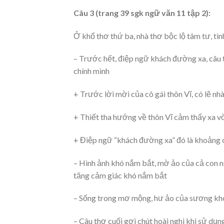
Câu 3 (trang 39 sgk ngữ văn 11 tập 2):
Ở khổ thơ thứ ba, nhà thơ bộc lộ tâm tư, t
– Trước hết, điệp ngữ khách đường xa, câu 
chính mình
+ Trước lời mời của cô gái thôn Vĩ, có lẽ nhà
+ Thiết tha hướng về thôn Vĩ cảm thấy xa vờ
+ Điệp ngữ “khách đường xa” đó là khoảng c
– Hình ảnh khó nắm bắt, mờ ảo của cả con n
tăng cảm giác khó nắm bắt
– Sống trong mơ mộng, hư ảo của sương khó
– Câu thơ cuối gợi chút hoài nghi khi sử dụng