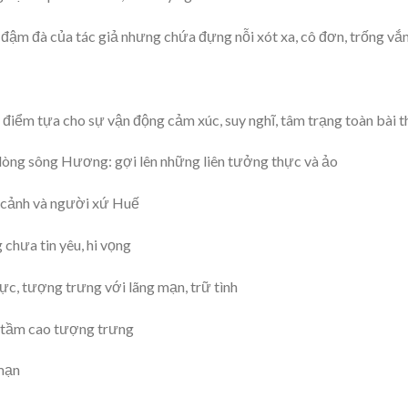
 đậm đà của tác giả nhưng chứa đựng nỗi xót xa, cô đơn, trống vắ
 là điểm tựa cho sự vận động cảm xúc, suy nghĩ, tâm trạng toàn bài 
dòng sông Hương: gợi lên những liên tưởng thực và ảo
ề cảnh và người xứ Huế
chưa tin yêu, hi vọng
hực, tượng trưng với lãng mạn, trữ tình
ó tầm cao tượng trưng
mạn