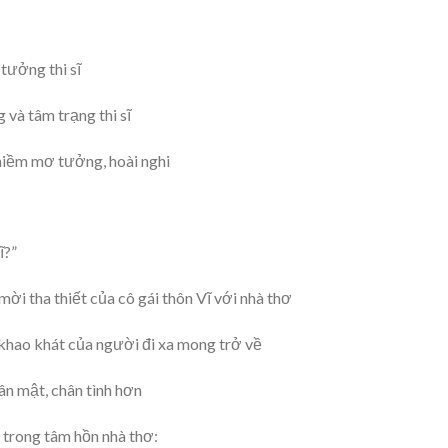
tưởng thi sĩ
và tâm trạng thi sĩ
niềm mơ tưởng, hoài nghi
ĩ?”
mời tha thiết của cô gái thôn Vĩ với nhà thơ
à khao khát của người đi xa mong trở về
hân mật, chân tình hơn
 trong tâm hồn nhà thơ: