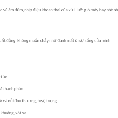
c vẻ êm đềm, nhịp điệu khoan thai của xứ Huế: gió mây bay nhè nh
 bất động, không muốn chảy như đánh mất đi sự sống của mình
kì ảo
hát hạnh phúc
và cả nỗi đau thương, tuyệt vọng
khuâng, xót xa