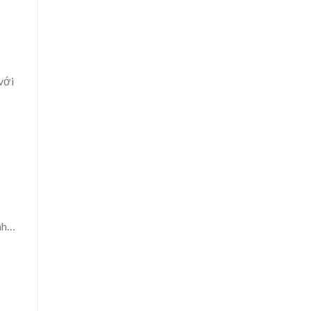
với
ảnh…