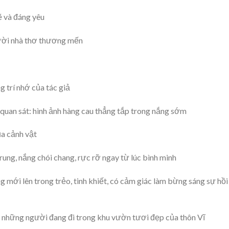
ẽ và đáng yêu
gười nhà thơ thương mến
 trí nhớ của tác giả
quan sát: hình ảnh hàng cau thẳng tắp trong nắng sớm
ủa cảnh vật
ung, nắng chói chang, rực rỡ ngay từ lúc bình minh
g mới lên trong trẻo, tinh khiết, có cảm giác làm bừng sáng sự hồi
ủa những người đang đi trong khu vườn tươi đẹp của thôn Vĩ