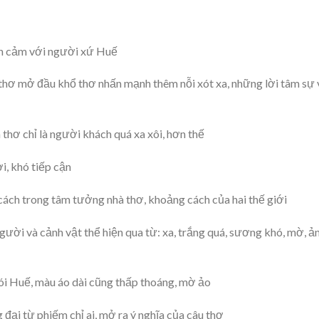
ình cảm với người xứ Huế
thơ mở đầu khổ thơ nhấn mạnh thêm nỗi xót xa, những lời tâm sự 
 thơ chỉ là người khách quá xa xôi, hơn thế
i, khó tiếp cận
ách trong tâm tưởng nhà thơ, khoảng cách của hai thế giới
gười và cảnh vật thể hiện qua từ: xa, trắng quá, sương khó, mờ, 
i Huế, màu áo dài cũng thấp thoáng, mờ ảo
 đại từ phiếm chỉ ai, mở ra ý nghĩa của câu thơ