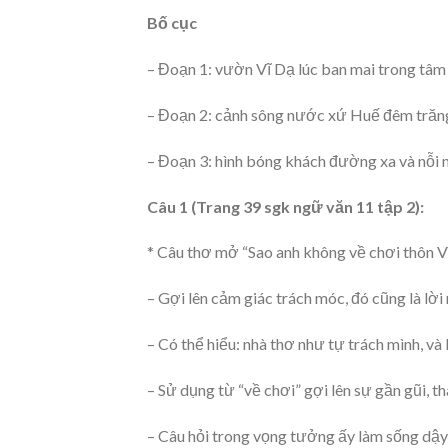
Bố cục
– Đoạn 1: vườn Vĩ Dạ lúc ban mai trong tâm 
– Đoạn 2: cảnh sông nước xứ Huế đêm trăng 
– Đoạn 3: hình bóng khách đường xa và nỗi 
Câu 1 (Trang 39 sgk ngữ văn 11 tập 2):
* Câu thơ mở “Sao anh không về chơi thôn V
– Gợi lên cảm giác trách móc, đó cũng là lời 
– Có thể hiểu: nhà thơ như tự trách mình, v
– Sử dụng từ “về chơi” gợi lên sự gần gũi, t
– Câu hỏi trong vọng tưởng ấy làm sống dậy