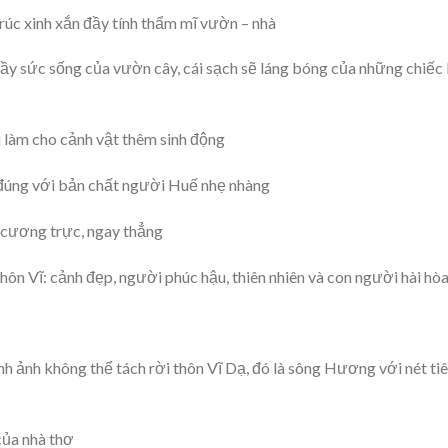
rúc xinh xắn đầy tính thẩm mĩ vườn – nhà
ầy sức sống của vườn cây, cái sạch sẽ láng bóng của những chiếc 
i làm cho cảnh vật thêm sinh động
, đúng với bản chất người Huế nhẹ nhàng
 cương trực, ngay thẳng
ôn Vĩ: cảnh đẹp, người phúc hậu, thiên nhiên và con người hài hò
 ảnh không thể tách rời thôn Vĩ Dạ, đó là sông Hương với nét ti
của nhà thơ