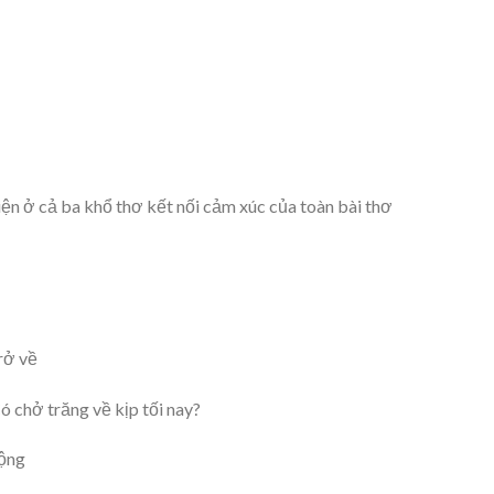
hiện ở cả ba khổ thơ kết nối cảm xúc của toàn bài thơ
rở về
ó chở trăng về kịp tối nay?
ộng