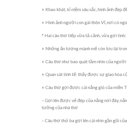
+ Khao khát, kỉ niệm sâu sắc, hình ảnh đẹp đ
+ Hình ảnh người con gái thôn Vĩ, nơi có n
* Hai câu thơ tiếp vừa tả cảnh, vừa gợi tình:
+ Những ấn tượng mạnh mẽ còn lưu lại trong
+ Câu thơ như bao quát tầm nhìn của người 
+ Quan sát tinh tế: thấy được sự giao hòa c
+ Câu thơ gợi được cái nắng gió của miền Tr
– Gợi lên được vẻ đẹp của nắng nơi đây, nắn
tưởng của nhà thơ
– Câu thơ thứ ba gợi lên cái nhìn gần gũi c