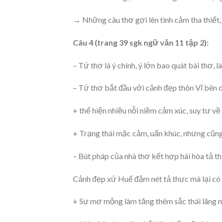
→ Những câu thơ gợi lên tình cảm tha thiết,
Câu 4 (trang 39 sgk ngữ văn 11 tập 2):
– Tứ thơ là ý chính, ý lớn bao quát bài thơ,
– Tứ thơ bắt đầu với cảnh đẹp thôn Vĩ bên 
+ thể hiện nhiều nỗi niềm cảm xúc, suy tư v
+ Trạng thái mặc cảm, uẩn khúc, nhưng cũng 
– Bút pháp của nhà thơ kết hợp hài hòa tả t
Cảnh đẹp xứ Huế đậm nét tả thực mà lại c
+ Sự mơ mộng làm tăng thêm sắc thái lãng 