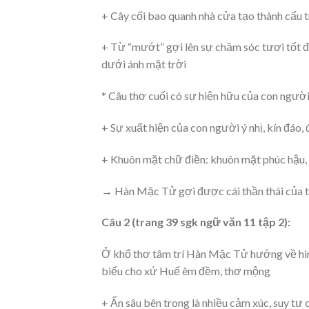
+ Cây cối bao quanh nhà cửa tạo thành cấu t
+ Từ “mướt” gợi lên sự chăm sóc tươi tốt đ
dưới ánh mặt trời
* Câu thơ cuối có sự hiện hữu của con ngườ
+ Sự xuất hiện của con người ý nhị, kín đáo
+ Khuôn mặt chữ điền: khuôn mặt phúc hậu,
→ Hàn Mặc Tử gợi được cái thần thái của th
Câu 2 (trang 39 sgk ngữ văn 11 tập 2):
Ở khổ thơ tâm trí Hàn Mặc Tử hướng về hình
biểu cho xứ Huế êm đềm, thơ mộng
+ Ẩn sâu bên trong là nhiều cảm xúc, suy tư 