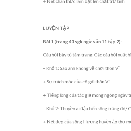
+ Nét chân thực làm bật lên chất trữ tình
LUYỆN TẬP
Bài 1 (trang 40 sgk ngữ văn 11 tập 2):
Câu hỏi bày tỏ tâm trạng. Các câu hỏi xuất 
– Khổ 1: Sao anh không về chơi thôn Vĩ
+ Sự trách móc của cô gái thôn Vĩ
+ Tiếng lòng của tác giả mong ngóng ngày t
– Khổ 2: Thuyền ai đậu bến sông trăng đó/ C
+ Nét đẹp của sông Hương huyền ảo thơ m