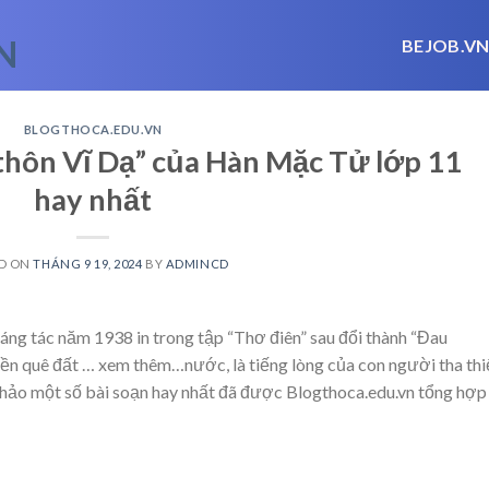
BEJOB.V
BLOGTHOCA.EDU.VN
 thôn Vĩ Dạ” của Hàn Mặc Tử lớp 11
hay nhất
D ON
THÁNG 9 19, 2024
BY
ADMINCD
ng tác năm 1938 in trong tập “Thơ điên” sau đổi thành “Đau
iền quê đất
… xem thêm…
nước, là tiếng lòng của con người tha thi
khảo một số bài soạn hay nhất đã được Blogthoca.edu.vn tổng hợp