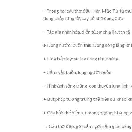
– Trong hai câu thơ đầu, Hàn Mặc Tử tả thự
dòng chảy lững lờ, cây cỏ khẽ đung đưa
– Tác giả nhân hóa, diễn tả sự chia lìa, tan rã
+ Dòng nước: buồn thiu. Dòng sông lặng lờ
+ Hoa bắp lay: sự lay động nhẹ nhàng
– Cảnh vật buồn, lòng người buồn
– Hình ảnh sông trăng, con thuyền lung linh, 
+ Bút pháp tượng trưng thể hiện sự khao k
+ Câu hỏi: thể hiện sự mong ngóng, hi vọng 
→ Câu thơ đẹp, gợi cảm, gợi cảm giác bâng 