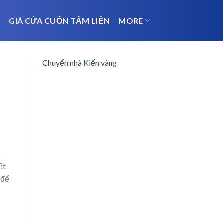
N
GIÁ CỬA CUỐN TẤM LIỀN
MORE
Chuyển nhà Kiến vàng
ết
 để