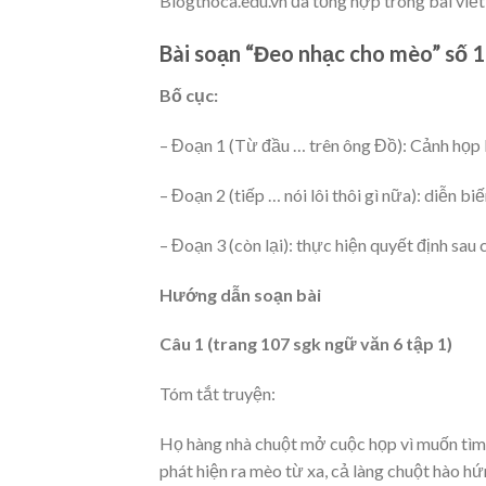
Blogthoca.edu.vn đã tổng hợp trong bài viết
Bài soạn “Đeo nhạc cho mèo” số 1
Bố cục:
– Đoạn 1 (Từ đầu … trên ông Đồ): Cảnh họp 
– Đoạn 2 (tiếp … nói lôi thôi gì nữa): diễn bi
– Đoạn 3 (còn lại): thực hiện quyết định sau
Hướng dẫn soạn bài
Câu 1 (trang 107 sgk ngữ văn 6 tập 1)
Tóm tắt truyện:
Họ hàng nhà chuột mở cuộc họp vì muốn tìm
phát hiện ra mèo từ xa, cả làng chuột hào h