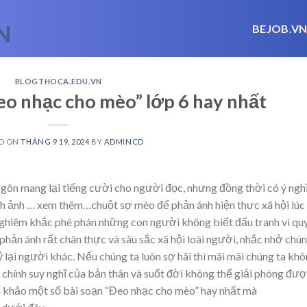
BEJOB.V
BLOGTHOCA.EDU.VN
eo nhạc cho mèo” lớp 6 hay nhất
D ON
THÁNG 9 19, 2024
BY
ADMINCD
gôn mang lại tiếng cười cho người đọc, nhưng đồng thời có ý ngh
nh ảnh
… xem thêm…
chuột sợ mèo để phản ánh hiện thực xã hội lúc
ghiêm khắc phê phán những con người không biết đấu tranh vì qu
ã phản ánh rất chân thực và sâu sắc xã hội loài người, nhắc nhở chú
 ỷ lại người khác. Nếu chúng ta luôn sợ hãi thì mãi mãi chúng ta kh
g chính suy nghĩ của bản thân và suốt đời không thể giải phóng đư
m khảo một số bài soạn “Đeo nhạc cho mèo” hay nhất mà