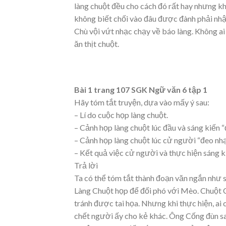
làng chuột đều cho cách đó rất hay nhưng kh
không biết chối vào đâu được đành phải nhận
Chù vội vứt nhạc chạy về báo làng. Không ai
ăn thịt chuột.
B
ài 1 trang 107 SGK Ngữ văn 6 tập 1
Hãy tóm tắt truyện, dựa vào mấy ý sau:
– Lí do cuộc họp làng chuột.
– Cảnh họp làng chuột lúc đầu và sáng kiến 
– Cảnh họp làng chuột lúc cử người “đeo nh
– Kết quả việc cử người và thực hiện sáng k
Trả lời
Ta có thể tóm tắt thành đoạn văn ngắn như s
Làng Chuột họp để đối phó với Mèo. Chuột C
tránh được tai họa. Nhưng khi thực hiện, ai c
chết người ấy cho kẻ khác. Ông Cống đùn san