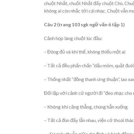
chuột Nhắt, chuột Nhắt đẩy chuột Chù. Chuộ
không ai còn nhắc tới cái nhạc. Chuột vẫn m
Câu 2 (trang 103 sgk ngữ văn 6 tập 1)
Cảnh họp làng chuột lúc đầu:
– Đông đủ và khí thế, không thiếu một ai
– Tất cả đều phấn chấn “dẩu mõm, quật đuôi
– Thống nhất “đồng thanh ưng thuận”, lao x
Đối lập với cảnh cử người đi “đeo nhạc cho
– Không khí căng thẳng, chùng hẳn xuống
– Tất cả đùn đẩy lẫn nhau, viện cớ thoái thác
→ Sự mâu thuẫn giữa dự định và hành động c