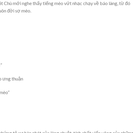
t Chù mới nghe thấy tiếng mèo vứt nhạc chạy về báo làng, từ đó
uôn đời sợ mèo.
”
ao ưng thuận
 mèo”
hứng tỏ sự hèn nhát của làng chuột, tính chất viển vông của nhữn