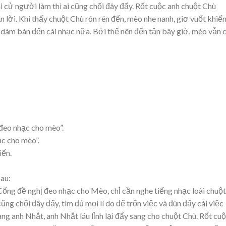
i cử người làm thì ai cũng chối đây đẩy. Rốt cuộc anh chuột Chù
 lời. Khi thấy chuột Chù rón rén đến, mèo nhe nanh, giơ vuốt khiế
 dám bàn đến cái nhạc nữa. Bởi thế nên đến tận bây giờ, mèo vẫn 
“đeo nhạc cho mèo”.
ạc cho mèo”.
iến.
au:
ống đề nghị đeo nhạc cho Mèo, chỉ cần nghe tiếng nhạc loài chuột
ũng chối đây đẩy, tìm đủ mọi lí do để trốn việc và đùn đẩy cái việc
g anh Nhắt, anh Nhắt láu lỉnh lại đẩy sang cho chuột Chù. Rốt cu