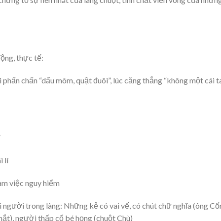
động, thực tế:
khi phấn chấn “dẩu mõm, quật đuôi”, lúc căng thẳng “không một cái t
”
 lí
 làm việc nguy hiểm
 người trong làng: Những kẻ có vai vế, có chút chữ nghĩa (ông Cố
hắt), người thấp cổ bé họng (chuột Chù)