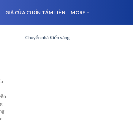
N
GIÁ CỬA CUỐN TẤM LIỀN
MORE
Chuyển nhà Kiến vàng
ĩa
yền
ng
ông
ợc