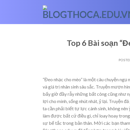
Skip
to
content
Top 6 Bài soạn “Đ
POSTE
“Đeo nhạc cho mèo” là một câu chuyện ngụ n
và giá trị nhân sinh sâu sắc. Truyện mượn hì
bấy giờ đầy rẫy những bất công cũng như n
lợi cho mình, sống nhút nhát, ỷ lại. Truyện đ
ta cần phải biết tự lực cánh sinh, không nên
làm được bất cứ điều gì, chỉ loay hoay tron
sự bế tắc trong bản thân. Mời các bạn tha