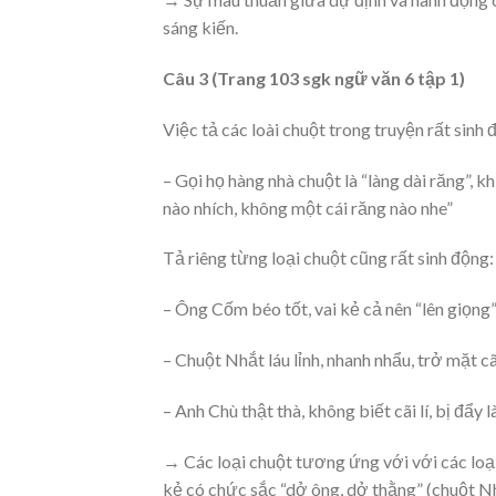
sáng kiến.
Câu 3 (Trang 103 sgk ngữ văn 6 tập 1)
Việc tả các loài chuột trong truyện rất sinh 
– Gọi họ hàng nhà chuột là “làng dài răng”, 
nào nhích, không một cái răng nào nhe”
Tả riêng từng loại chuột cũng rất sinh động:
– Ông Cốm béo tốt, vai kẻ cả nên “lên giọng
– Chuột Nhắt láu lỉnh, nhanh nhẩu, trở mặt cãi
– Anh Chù thật thà, không biết cãi lí, bị đẩy
→ Các loại chuột tương ứng với với các loại
kẻ có chức sắc “dở ông, dở thằng” (chuột N