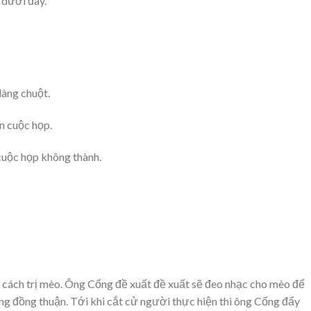
 dưới đây.
làng chuột.
ến cuộc họp.
 cuộc họp không thành.
 cách trị mèo. Ông Cống đề xuất đề xuất sẽ đeo nhạc cho mèo để
ứng đồng thuận. Tới khi cắt cử người thực hiện thì ông Cống đẩy