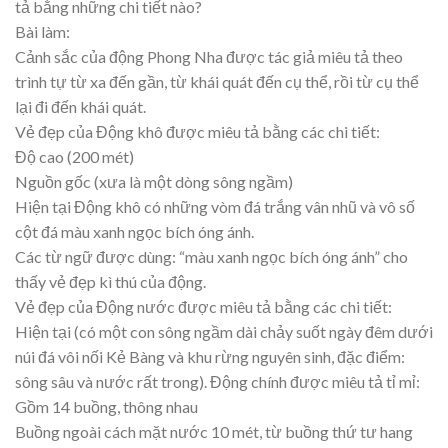
tả bằng những chi tiết nào?
Bài làm:
Cảnh sắc của động Phong Nha được tác giả miêu tả theo
trình tự từ xa đến gần, từ khái quát đến cụ thể, rồi từ cụ thể
lại đi đến khái quát.
Vẻ đẹp của Động khô được miêu tả bằng các chi tiết:
Độ cao (200 mét)
Nguồn gốc (xưa là một dòng sông ngầm)
Hiện tại Động khô có những vòm đá trắng vân nhũ và vô số
cột đá màu xanh ngọc bích óng ánh.
Các từ ngữ được dùng: “màu xanh ngọc bích óng ánh” cho
thấy vẻ đẹp kì thú của động.
Vẻ đẹp của Động nước được miêu tả bằng các chi tiết:
Hiện tại (có một con sông ngầm dài chảy suốt ngày đêm dưới
núi đá vôi nối Kẻ Bàng và khu rừng nguyên sinh, đặc điểm:
sông sâu và nước rất trong). Động chính được miêu tả tỉ mỉ:
Gồm 14 buồng, thông nhau
Buồng ngoài cách mặt nước 10 mét, từ buồng thứ tư hang