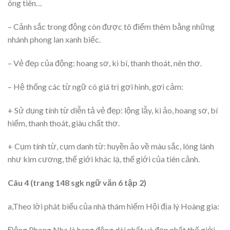
ông tiên…
– Cảnh sắc trong động còn được tô điểm thêm bằng những
nhánh phong lan xanh biếc.
– Vẻ đẹp của động: hoang sơ, kì bí, thanh thoát, nên thơ.
– Hệ thống các từ ngữ có giá trị gợi hình, gợi cảm:
+ Sử dụng tính từ diễn tả vẻ đẹp: lộng lẫy, kì ảo, hoang sơ, bí
hiểm, thanh thoát, giàu chất thơ.
+ Cụm tính từ, cụm danh từ: huyền ảo về màu sắc, lóng lánh
như kim cương, thế giới khác lạ, thế giới của tiên cảnh.
Câu 4 (trang 148 sgk ngữ văn 6 tập 2)
a,Theo lời phát biểu của nhà thám hiểm Hội địa lý Hoàng gia:
Động Phong Nha là hang động dài nhất và đẹp nhất thế giới,