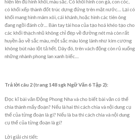
hiện lên đủ hình khối, màu sắc. Có khối hình con gà, con cóc,
có khối xếp thành đốt trúc dựng đứng trên mặt nước… Lại có
khối mang hình mâm xôi, cái khánh, hoặc hình các tiên ông
đang ngồi đánh cờ… Bàn tay tài hoa của tạo hoá khéo tạo cho
các khối thạch nhũ không chỉ đẹp về đường nét mà còn rất
huyền ảo về sắc màu, một sắc màu lóng lánh như kim cương
không bút nào lột tả hết. Dây đó, trên vách động còn rủ xuống
những nhành phong lan xanh biếc…
Trả lời câu 2 (trang 148 sgk Ngữ Văn 6 Tập 2):
Đọc kĩ bài văn Động Phong Nha và cho biết bài văn có thể
chia thành mấy đoạn? Nếu là hai thì cách chia và nội dung cụ
thể của từng đoạn là gì? Nếu là ba thì cách chia và nội dung
cụ thể của từng đoạn là gì?
Lời giải chi tiết: