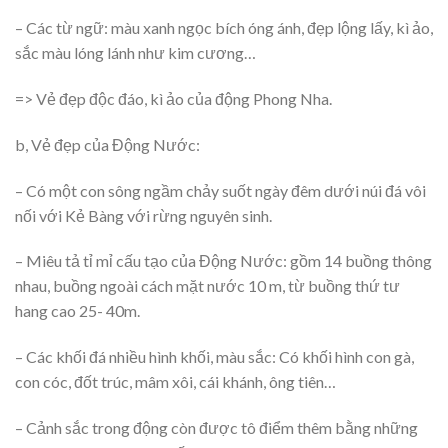
– Các từ ngữ: màu xanh ngọc bích óng ánh, đẹp lộng lấy, kì ảo,
sắc màu lóng lánh như kim cương…
=> Vẻ đẹp độc đáo, kì ảo của động Phong Nha.
b, Vẻ đẹp của Động Nước:
– Có một con sông ngầm chảy suốt ngày đêm dưới núi đá vôi
nối với Kẻ Bàng với rừng nguyên sinh.
– Miêu tả tỉ mỉ cấu tạo của Động Nước: gồm 14 buồng thông
nhau, buồng ngoài cách mặt nước 10 m, từ buồng thứ tư
hang cao 25- 40m.
– Các khối đá nhiều hình khối, màu sắc: Có khối hình con gà,
con cóc, đốt trúc, mâm xôi, cái khánh, ông tiên…
– Cảnh sắc trong động còn được tô điểm thêm bằng những