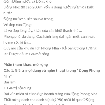
Gồm Động nước và Động khô
Động khô: độ cao 200 m, vốn là dòng nước ngầm đã kiệt
nước,…
Động nước: nước sâu và trong, …
Vẻ đẹp của động:
Là vẻ đẹp lộng lẫy, kì ảo của các khối thạch nhũ,…
Phong phú, đa dạng: Các hành lang dài ngàn mét, cảnh vật
hoang sơ, bí ẩn,…
Quy mô của khu du lịch Phong Nha – Kẻ bàng trong tương
lai: Được đầu tư và mở rộng
Phần tham khảo, mở rộng
Câu 1: Giá trị nội dung và nghệ thuật trong ” Động Phong
Nha”
Bài làm:
1. Giá trị nội dung
Bài văn miêu tả cảnh đẹp hoành tráng của động Phong Nha.
Thật xứng danh cho danh hiệu kỳ “Đệ nhất kì quan”. Động