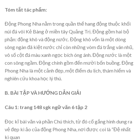
Tóm tắt tác phẩm:
Động Phong Nha nằm trong quần thể hang động thuộc khối
núi đá vôi Kẻ Bàng ở miền tây Quảng Trị. Động gồm hai bộ
phận: động khô và động nước. Động khô vốn là một dòng
sông ngàn đã kiệt nước chỉ còn những vòm đá trắng vân nhũ,
vô số cột đá màu xanh ngọc bích óng ánh. Động nước là một
con sông ngầm. Động chính gồm đến mười bốn buồng. Động
Phong Nha là một cảnh đẹp, một điểm du lịch, thám hiểm và
nghiên cứu khoa học lý thú.
B. BÀI TẬP VÀ HƯỚNG DẪN GIẢI
Câu 1: trang 148 sgk ngữ văn 6 tập 2
Đọc kĩ bài văn và phần Chú thích, từ đó cố gắng hình dung ra
vẻ đẹp kì ảo của động Phong Nha, nơi được coi là “Đệ nhất
kì quan