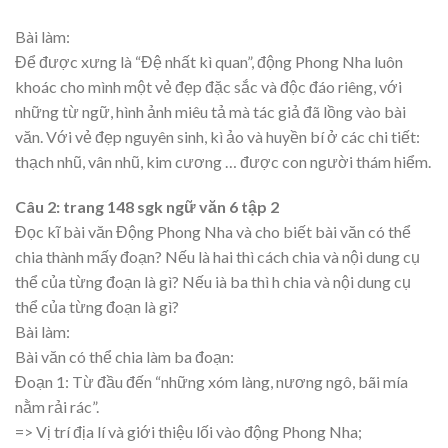
Bài làm:
Để được xưng là “Đệ nhất kì quan”, động Phong Nha luôn
khoác cho mình một vẻ đẹp đặc sắc và độc đáo riêng, với
những từ ngữ, hình ảnh miêu tả mà tác giả đã lồng vào bài
văn. Với vẻ đẹp nguyên sinh, kì ảo và huyền bí ở các chi tiết:
thạch nhũ, vân nhũ, kim cương … được con người thám hiểm.
Câu 2: trang 148 sgk ngữ văn 6 tập 2
Đọc kĩ bài văn Động Phong Nha và cho biết bài văn có thể
chia thành mấy đoạn? Nếu là hai thì cách chia và nội dung cụ
thể của từng đoạn là gì? Nếu ià ba thì h chia và nội dung cụ
thể của từng đoạn là gì?
Bài làm:
Bài văn có thể chia làm ba đoạn:
Đoạn 1: Từ đầu đến “những xóm làng, nương ngô, bãi mía
nằm rải rác”.
=> Vị trí địa lí và giới thiệu lối vào động Phong Nha;