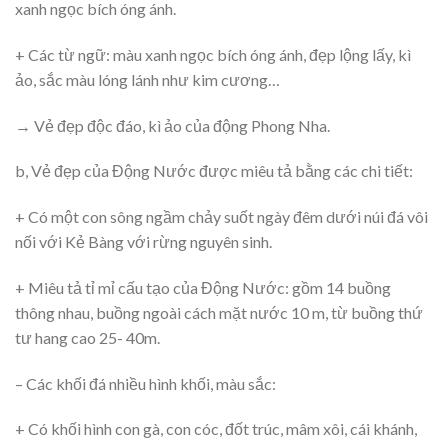
xanh ngọc bích óng ánh.
+ Các từ ngữ: màu xanh ngọc bích óng ánh, đẹp lộng lấy, kì
ảo, sắc màu lóng lánh như kim cương…
→ Vẻ đẹp độc đáo, kì ảo của động Phong Nha.
b, Vẻ đẹp của Động Nước được miêu tả bằng các chi tiết:
+ Có một con sông ngầm chảy suốt ngày đêm dưới núi đá vôi
nối với Kẻ Bàng với rừng nguyên sinh.
+ Miêu tả tỉ mỉ cấu tạo của Động Nước: gồm 14 buồng
thông nhau, buồng ngoài cách mặt nước 10 m, từ buồng thứ
tư hang cao 25- 40m.
– Các khối đá nhiều hình khối, màu sắc:
+ Có khối hình con gà, con cóc, đốt trúc, mâm xôi, cái khánh,