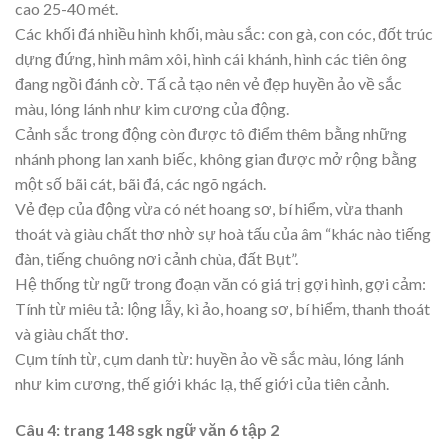
cao 25-40 mét.
Các khối đá nhiều hình khối, màu sắc: con gà, con cóc, đốt trúc
dựng đứng, hình mâm xôi, hình cái khánh, hình các tiên ông
đang ngồi đánh cờ. Tấ cả tạo nên vẻ đẹp huyền ảo về sắc
màu, lóng lánh như kim cương của động.
Cảnh sắc trong động còn được tô điểm thêm bằng những
nhánh phong lan xanh biếc, không gian được mở rộng bằng
một số bãi cát, bãi đá, các ngõ ngách.
Vẻ đẹp của động vừa có nét hoang sơ, bí hiểm, vừa thanh
thoát và giàu chất thơ nhờ sự hoà tấu của âm “khác nào tiếng
đàn, tiếng chuông nơi cảnh chùa, đất Bụt”.
Hệ thống từ ngữ trong đoạn văn có giá trị gợi hình, gợi cảm:
Tính từ miêu tả: lộng lẫy, kì ảo, hoang sơ, bí hiểm, thanh thoát
và giàu chất thơ.
Cụm tính từ, cụm danh từ: huyền ảo về sắc màu, lóng lánh
như kim cương, thế giới khác lạ, thế giới của tiên cảnh.
Câu 4: trang 148 sgk ngữ văn 6 tập 2