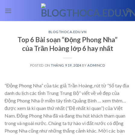
Skip
to
content
BLOGTHOCA.EDU.VN
Top 6 Bài soạn “Động Phong Nha”
của Trần Hoàng lớp 6 hay nhất
POSTED ON
THÁNG 9 19, 2024
BY
ADMINCD
“Động Phong Nha” của tác giả Trần Hoàng, rút từ “Sổ tay địa
danh du lịch các tỉnh Trung Trung Bộ” viết về vẻ đẹp của
Động Phong Nha ở miền tây tỉnh Quảng Bình
… xem thêm…
được xem là kì quan thứ nhất (“Đệ nhất kì quan”) của Việt
Nam. Động Phong Nha đã và đang thu hút khách tham quan
trong và ngoài nước. Chúng ta tự hào vì đất nước có động
Phong Nha cũng như những thắng cảnh khác. Mời các bạn