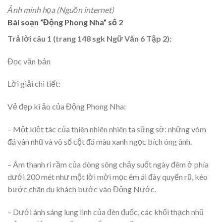
Ảnh minh họa (Nguồn internet)
Bài soạn “Động Phong Nha” số 2
Trả lời câu 1 (trang 148 sgk Ngữ Văn 6 Tập 2):
Đọc văn bản
Lời giải chi tiết:
Vẻ đẹp kì ảo của Động Phong Nha:
– Một kiệt tác của thiên nhiên nhiên ta sững sờ: những vòm
đá vân nhũ và vô số cột đá màu xanh ngọc bích óng ánh.
– Âm thanh rì rầm của dòng sông chảy suốt ngày đêm ở phía
dưới 200 mét như một lời mời mọc êm ái đày quyến rũ, kéo
bước chân du khách bước vào Động Nước.
– Dưới ánh sáng lung linh của đèn đuốc, các khối thạch nhũ