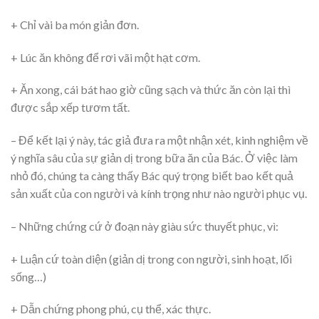
+ Chỉ vài ba món giản đơn.
+ Lúc ăn không để rơi vãi một hạt cơm.
+ Ăn xong, cái bát hao giờ cũng sạch và thức ăn còn lại thì
được sắp xếp tươm tất.
– Để kết lại ý này, tác giả đưa ra một nhận xét, kinh nghiệm về
ý nghĩa sâu của sự giản dị trong bữa ăn của Bác. Ở việc làm
nhỏ đó, chúng ta càng thấy Bác quý trọng biết bao kết quả
sản xuất của con người và kính trọng như nào người phục vụ.
– Những chứng cứ ở đoạn này giàu sức thuyết phục, vì:
+ Luận cứ toàn diện (giản dị trong con người, sinh hoạt, lối
sống…)
+ Dẫn chứng phong phú, cụ thể, xác thực.