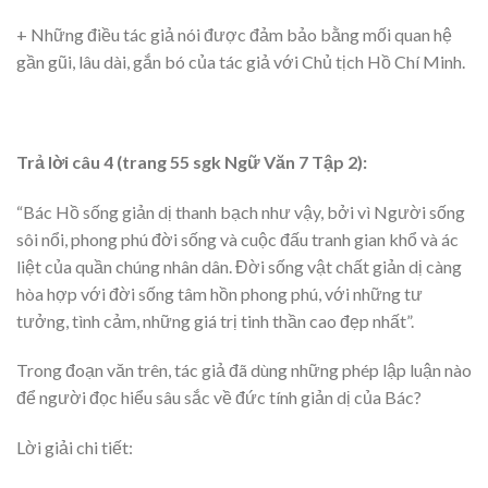
+ Những điều tác giả nói được đảm bảo bằng mối quan hệ
gần gũi, lâu dài, gắn bó của tác giả với Chủ tịch Hồ Chí Minh.
Trả lời câu 4 (trang 55 sgk Ngữ Văn 7 Tập 2):
“Bác Hồ sống giản dị thanh bạch như vậy, bởi vì Người sống
sôi nổi, phong phú đời sống và cuộc đấu tranh gian khổ và ác
liệt của quần chúng nhân dân. Đời sống vật chất giản dị càng
hòa hợp với đời sống tâm hồn phong phú, với những tư
tưởng, tình cảm, những giá trị tinh thần cao đẹp nhất”.
Trong đoạn văn trên, tác giả đã dùng những phép lập luận nào
để người đọc hiểu sâu sắc về đức tính giản dị của Bác?
Lời giải chi tiết: