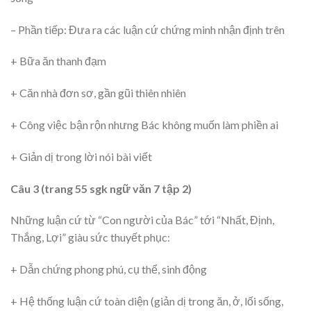
– Phần tiếp: Đưa ra các luận cứ chứng minh nhận định trên
+ Bữa ăn thanh đạm
+ Căn nhà đơn sơ, gần gũi thiên nhiên
+ Công việc bận rộn nhưng Bác không muốn làm phiền ai
+ Giản dị trong lời nói bài viết
Câu 3 (trang 55 sgk ngữ văn 7 tập 2)
Những luận cứ từ “Con người của Bác” tới “Nhất, Định,
Thắng, Lợi” giàu sức thuyết phục:
+ Dẫn chứng phong phú, cụ thể, sinh động
+ Hệ thống luận cứ toàn diện (giản dị trong ăn, ở, lối sống,