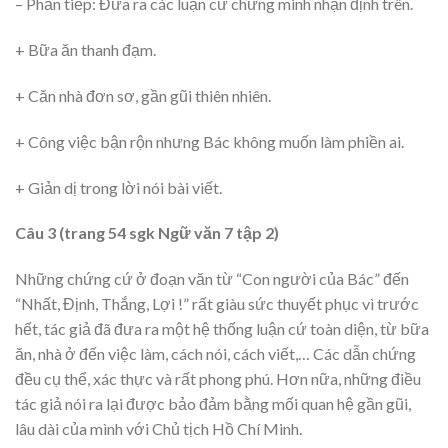
– Phần tiếp: Đưa ra các luận cứ chứng minh nhận định trên.
+ Bữa ăn thanh đạm.
+ Căn nhà đơn sơ, gần gũi thiên nhiên.
+ Công việc bận rộn nhưng Bác không muốn làm phiền ai.
+ Giản dị trong lời nói bài viết.
Câu 3 (trang 54 sgk Ngữ văn 7 tập 2)
Những chứng cứ ở đoạn văn từ “Con người của Bác” đến
“Nhất, Định, Thắng, Lợi !” rất giàu sức thuyết phục vì trước
hết, tác giả đã đưa ra một hệ thống luận cứ toàn diện, từ bữa
ăn, nhà ở đến việc làm, cách nói, cách viết,… Các dẫn chứng
đều cụ thể, xác thực và rất phong phú. Hơn nữa, những điều
tác giả nói ra lại được bảo đảm bằng mối quan hệ gần gũi,
lâu dài của mình với Chủ tịch Hồ Chí Minh.