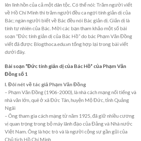
lên linh hồn của cả một dân tộc. Có thể nói: Trăm người viết
về Hồ Chí Minh thì trăm người đều ca ngợi tính giản dị của
Bác; ngàn người biết về Bác đều nói Bác giản dị. Giản dị là
tính tự nhiên của Bác. Mời các bạn tham khảo một số bài
soạn “Đức tính giản dị của Bác Hồ” do bác Phạm Văn Đồng
viết đã được Blogthoca.edu.vn tổng hợp lại trong bài viết
dưới đây.
Bài soạn “Đức tính giản dị của Bác Hồ” của Phạm Văn
Đồng số 1
I. Đôi nét về tác giả Phạm Văn Đồng
– Phạm Văn Đồng (1906-2000), là nhà cách mạng nổi tiếng và
nhà văn lớn, quê ở xã Đức Tân, huyện Mộ Đức, tỉnh Quảng
Ngãi
– Ông tham gia cách mạng từ năm 1925, đã giữ nhiều cương
vị quan trọng trong bộ máy lãnh đạo của Đảng và Nhà nước
Việt Nam. Ông là học trò và là người cộng sự gần gũi của
Chủ tịch Hồ Chí Minh