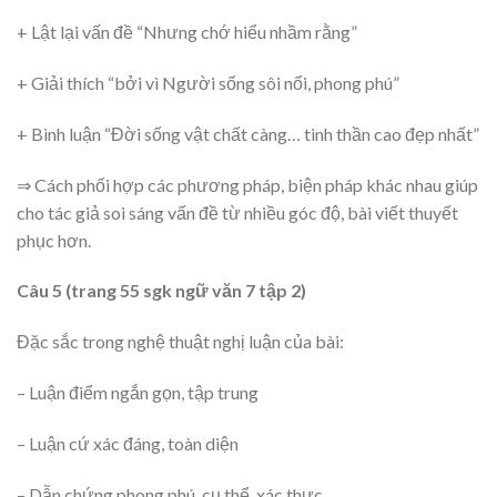
+ Lật lại vấn đề “Nhưng chớ hiểu nhầm rằng”
+ Giải thích “bởi vì Người sống sôi nổi, phong phú”
+ Bình luận “Đời sống vật chất càng… tinh thần cao đẹp nhất”
⇒ Cách phối hợp các phương pháp, biện pháp khác nhau giúp
cho tác giả soi sáng vấn đề từ nhiều góc độ, bài viết thuyết
phục hơn.
Câu 5 (trang 55 sgk ngữ văn 7 tập 2)
Đặc sắc trong nghệ thuật nghị luận của bài:
– Luận điểm ngắn gọn, tập trung
– Luận cứ xác đáng, toàn diện
– Dẫn chứng phong phú, cụ thể, xác thực