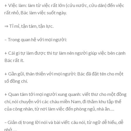
+ Việc làm: làm từ việc rất lớn (cứu nước, cứu dân) đến việc
rất nhỏ, Bác làm việc suốt ngày.
⇒ Tỉ mỉ, tận tâm, tận lực.
– Trong quan hệ với mọi người:
+ Cái gì tự làm được thì tự làm nên người giúp việc bên cạnh
Bác rất ít.
+ Gần gũi, thân thiện với mọi người: Bác đã đặt tên cho một
số đồng chí.
+ Quan tâm tới mọi người xung quanh: viết thư cho một đồng
chí, nói chuyện với các cháu miền Nam, đi thăm khu tập thể
của công nhân, từ nơi làm việc đến phòng ngủ, nhà ăn….
– Giản dị trong lời nói và bài viết: câu nói, từ ngữ dễ hiểu, dễ
nhớ….