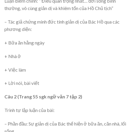
Luận điểm chính: “ Điều quan trọng nhất… đời sống bình
thường, vô cùng giản dị và khiêm tốn của Hồ Chủ tịch”
– Tác giả chứng minh đức tính giản dị của Bác Hồ qua các
phương diện:
+ Bữa ăn hằng ngày
+ Nhà ở
+ Việc làm
+ Lời nói, bài viết
Câu 2 (Trang 55 sgk ngữ văn 7 tập 2)
Trình tự lập luận của bài:
– Phần đầu: Sự giản dị của Bác thể hiện ở bữa ăn, căn nhà, lối
sống