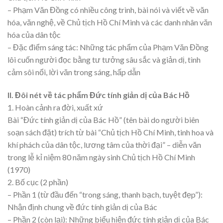
– Phạm Văn Đồng có nhiều công trình, bài nói và viết về văn
hóa, văn nghệ, về Chủ tịch Hồ Chí Minh và các danh nhân văn
hóa của dân tộc
– Đặc điểm sáng tác: Những tác phẩm của Phạm Văn Đồng
lôi cuốn người đọc bằng tư tưởng sâu sắc và giản dị, tình
cảm sôi nổi, lời văn trong sáng, hấp dẫn
II. Đôi nét về tác phẩm Đức tính giản dị của Bác Hồ
1. Hoàn cảnh ra đời, xuất xứ
Bài “Đức tính giản dị của Bác Hồ” (tên bài do người biên
soạn sách đặt) trích từ bài “Chủ tịch Hồ Chí Minh, tinh hoa và
khí phách của dân tộc, lương tâm của thời đại” – diễn văn
trong lễ kỉ niệm 80 năm ngày sinh Chủ tịch Hồ Chí Minh
(1970)
2. Bố cục (2 phần)
– Phần 1 (từ đầu đến “trong sáng, thanh bạch, tuyệt đẹp”):
Nhận định chung về đức tính giản dị của Bác
– Phần 2 (còn lại): Những biểu hiện đức tính giản dị của Bác