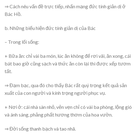
⇒ Cách nêu vấn đề trực tiếp, nhấn mạng đức tính giản dị ở
Bác Hồ.
b. Những biểu hiện đức tính giản dị của Bác
– Trong lối sống:
+ Bữa ăn: chỉ vài ba món, lúc ăn không để rơi vãi, ăn xong, cái
bát bao giờ cũng sạch và thức ăn còn lại thì được xếp tươm
tất.
⇒ Đạm bạc, qua đó cho thấy Bác rất quý trọng kết quả sản
xuất của con người và kính trọng người phục vụ.
+ Nơi ở: cái nhà sàn nhỏ, vẻn vẹn chỉ có vài ba phòng, lộng gió
và ánh sáng, phảng phất hương thơm của hoa vườn.
⇒ Đời sống thanh bạch và tao nhã.