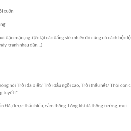
ôi cuốn
áng
hút đạo mạo, ngược lại các đấng siêu nhiên đó cũng có cách bộc lộ
 mày, tranh nhau dặn…)
ông nói Trời đã biết/ Trời dẫu ngồi cao, Trời thấu hết/ Thôi con 
g tuyết!”
ản Đà, được thấu hiểu, cảm thông. Lòng khi đã thông tường, mọi