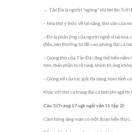
→ Tản Đà là người “ngông” khi lên lên Trời 
– Nhà thơ ý thức về tài năng, thơ văn của mì
– Đó là phản ứng của người nghệ sĩ tài hoa
điệu, nên thường tự đề cao, phóng đại cá tí
– Giọng thơ của Tản Đà cũng thể hiện niềm k
bèo, thân phận bị rẻ rúng, khinh bỉ, ông khôn
– Giọng kể của tác giả: đa dạng, hóm hỉnh c
Khác với thơ ca trung đại có tính phi ngã thì
Câu 3 (Trang 17 sgk ngữ văn 11 tập 2):
Cảm hứng lãng mạn có một đoạn hiện thực, 