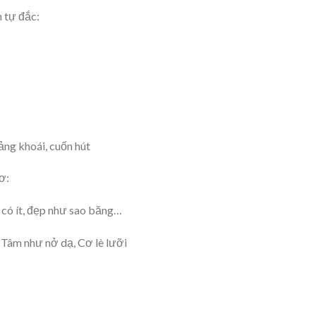
 tự đắc:
ảng khoái, cuốn hút
ơ:
c có ít, đẹp như sao băng…
 Tâm như nở dạ, Cơ lè lưỡi