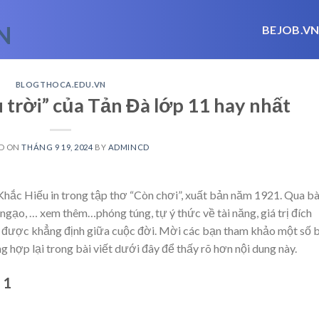
BEJOB.V
BLOGTHOCA.EDU.VN
 trời” của Tản Đà lớp 11 hay nhất
D ON
THÁNG 9 19, 2024
BY
ADMINCD
hắc Hiếu in trong tập thơ “Còn chơi”, xuất bản năm 1921. Qua bà
g ngạo,
… xem thêm…
phóng túng, tự ý thức về tài năng, giá trị đích
 được khẳng định giữa cuộc đời. Mời các bạn tham khảo một số b
 hợp lại trong bài viết dưới đây để thấy rõ hơn nội dung này.
 1