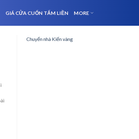
N
GIÁ CỬA CUỐN TẤM LIỀN
MORE
Chuyển nhà Kiến vàng
i
ài