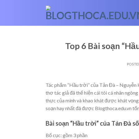
Skip
to
content
Top 6 Bài soạn “Hầu
POSTE
Tác phẩm “Hầu trời” của Tản Đà – Nguyễn K
thơ tác giả đã thể hiện cái tôi cá nhân ngôn
thực của mình và khao khát được khát vọng
soạn hay nhất đã được Blogthoca.edu.vn tổng
Bài soạn “Hầu trời” của Tản Đà số
Bố cục: gồm 3 phần