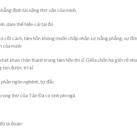
khẳng định tài năng thơ văn của mình.
nh, dám thể hiện cái tài đó
, có cốt cách, tâm hồn không muốn chấp nhận sự bằng phẳng, sự đơ
nh của mình
hát khao chân thành trong tâm hồn thi sĩ. Giữa chốn hạ giới rẻ nh
g tìm được tri kỉ
ó phần ngôn nghênh, tự đắc
 trong thơ của Tản Đà có tính phi ngã
đó là đoạn: