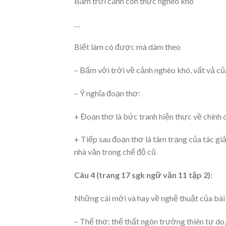
Bẩm trời cảnh con thực nghèo khó
…
Biết làm có được mà dám theo
– Bẩm với trời về cảnh nghèo khó, vất vả củ
– Ý nghĩa đoạn thơ:
+ Đoạn thơ là bức tranh hiện thực về chính c
+ Tiếp sau đoạn thơ là tâm trạng của tác gi
nhà văn trong chế độ cũ
Câu 4 (trang 17 sgk ngữ văn 11 tập 2):
Những cái mới và hay về nghệ thuật của bài
– Thể thơ: thể thất ngôn trường thiên tự d