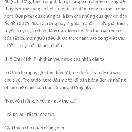
được trương bày trong tủ kính, trong bình pha lê, rõ ràng dễ
thấy. Những cũng có khi cất giấu kín đáo trong rương, trong
hòm. Bổn phận của chúng ta là làm cho những của quý kín đáo
ấy đều được đưa ra trưng bày. Nghĩa là phải ra sức giải thích,
tuyên truyền, tổ chức, lãnh đạo, làm cho tinh thần yêu nước
của tất cả mọi người đều được thực hành vào công việc yêu
nước, công việc kháng chiến.
(Hồ Chí Minh, Tinh thần yêu nước của nhân dân ta)
b) Gần đến ngày giỗ đầu thầy tôi, mẹ tôi ở Thanh Hoá vẫn
chưa về. Trong đó nghe đâu mẹ tôi đi bán bóng đèn và những
phiên chợ chính còn bán cả vàng hương nữa.
(Nguyên Hồng, Những ngày thơ ấu)
Trả lời:a) Trật tự các từ:
Giải thích cho quần chúng hiểu