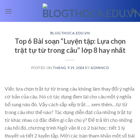
Skip
to
content
BLOGTHOCA.EDU.VN
Top 6 Bài soạn “Luyện tập: Lựa chọn
trật tự từ trong câu” lớp 8 hay nhất
POSTED ON
THÁNG 9 19, 2024
BY
ADMINCD
Việc lựa chọn trật tự từ trong câu không làm thay đổi ý nghĩa
cơ bản của câu. Nó có tác dụng đem lại cho câu một ý nghĩa
bổ sung nào đó. Vậy cách sắp xếp trật
… xem thêm…
tự từ
trong câu như thế nào? Tác dụng diễn đạt của những trật tự
từ khác nhau có đặc điểm gì cần chú ý? Để trả lời cho những
câu hỏi đó, chương trình Ngữ văn 8 có 2 bài học: tiết 1 lý
thuyết và tiết 2 luyện tập. Mời các bạn tham khảo một số bài