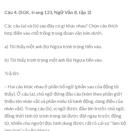
Câu 4. (SGK, trang 123, Ngữ Văn 8, tập 2)
Các câu (a) và (b) sau đây có gì khác nhau? Chọn câu thích
hợp điền vào chỗ trống trong đoạn văn bên dưới.
a) Tôi thấy một anh Bọ Ngựa trịnh trọng tiến vào.
b) Tôi thấy trịnh trọng một anh Bọ Ngựa tiến vào.
Trả lời:
– Hai câu khác nhau ở phần bổ ngữ (phần sau của động từ
thấy). Ở câu (a), chủ ngữ đứng đầu câu (kèm theo phần giới
thiệu tên nhân vật và phần miêu tả hành động, dáng điệu của
nhân vật). Trong câu (b), vị ngữ được đảo lên trước chủ ngữ,
đồng thời tính từ trịnh trọng lại được đặt ngay trước động
từ, khiến cho người đọc hình dung được rất rõ cái sự “làm bộ
làm tịch” của Bọ Ngựa.