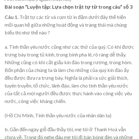
Bài soạn “Luyện tập: Lựa chọn trật tự từ trong câu” số 3
Câu 1.
Trật tự các từ và cụm từ in đậm dưới đây thể hiện
mối quan hệ giữa những hoạt động và trạng thái mà chúng
biểu thị như thế nào ?
a. Tinh thần yêu nước cũng như các thứ của quý. Có khi được
trưng bày trong tủ kính, trong bình pha lê, rõ ràng dễ thấy.
Những cũng có khi cất giấu kín đáo trong rương, trong hòm.
Bổn phận của chúng ta là làm cho những của quý kín đáo ấy
đều được đưa ra trưng bày. Nghĩa là phải ra sức giải thích,
tuyên truyền, tổ chức, lãnh đạo, làm cho tinh thần yêu nước
của tất cả mọi người đều được thực hành vào công việc yêu
nước, công việc kháng chiến.
(Hồ Chí Minh, Tinh thần yêu nước của nhân dân ta)
b. Gần đến ngày giỗ đầu thầy tôi, mẹ tôi ở Thanh Hoá vẫn
chưa về. Trong đó nghe đâu mẹ tôi đi bán bóng đèn và những