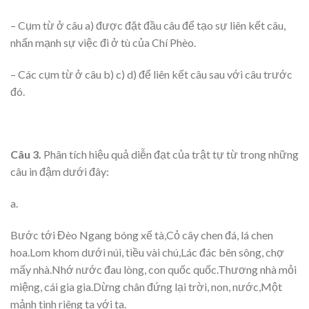
– Cụm từ ở câu a) được đặt đầu câu để tạo sự liên kết câu,
nhấn mạnh sự việc đi ở tù của Chí Phèo.
– Các cụm từ ở câu b) c) d) để liên kết câu sau với câu trước
đó.
Câu 3.
Phân tích hiệu quả diễn đạt của trật tự từ trong những
câu in đậm dưới đây:
a.
Bước tới Đèo Ngang bóng xế tà,Cỏ cây chen đá, lá chen
hoa.Lom khom dưới núi, tiều vài chú,Lác đác bên sông, chợ
mấy nhà.Nhớ nước đau lòng, con quốc quốc.Thương nhà mỏi
miệng, cái gia gia.Dừng chân đứng lại trời, non, nước,Một
mảnh tình riêng ta với ta.