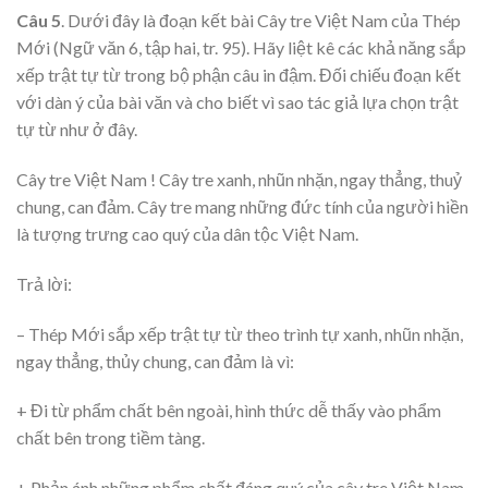
Câu 5
. Dưới đây là đoạn kết bài Cây tre Việt Nam của Thép
Mới (Ngữ văn 6, tập hai, tr. 95). Hãy liệt kê các khả năng sắp
xếp trật tự từ trong bộ phận câu in đậm. Đối chiếu đoạn kết
với dàn ý của bài văn và cho biết vì sao tác giả lựa chọn trật
tự từ như ở đây.
Cây tre Việt Nam ! Cây tre xanh, nhũn nhặn, ngay thẳng, thuỷ
chung, can đảm. Cây tre mang những đức tính của người hiền
là tượng trưng cao quý của dân tộc Việt Nam.
Trả lời:
– Thép Mới sắp xếp trật tự từ theo trình tự xanh, nhũn nhặn,
ngay thẳng, thủy chung, can đảm là vì:
+ Đi từ phẩm chất bên ngoài, hình thức dễ thấy vào phẩm
chất bên trong tiềm tàng.
+ Phản ánh những phẩm chất đáng quý của cây tre Việt Nam