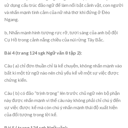
sử dụng cấu trúc đảo ngữ để làm nổi bật cảnh vật, con người
và nhấn mạnh tình cảm của nữ nhà thơ khi đứng ở Đèo
Ngang.
b, Nhấn mạnh hình tượng rực rỡ, tươi sáng của anh bộ đội
Cụ Hồ trong cảnh nắng chiều của núi rừng Tây Bắc.
Bài 4 (trang 124 sgk Ngữ văn 8 tập 2):
Câu ( a) chỉ đơn thuần chỉ là kể chuyện, không nhấn mạnh vào
bất kì một từ ngữ nào nên chủ yếu kể về một sự việc được
chứng kiến.
Câu ( b) có đảo “trịnh trọng” lên trước chủ ngữ nên bộ phận
này được nhấn mạnh vì thế câu này không phải chỉ chú ý đến
sự việc được kể mà còn chú ý nhấn mạnh thái độ xuất hiện
của đối tượng trong lời kể.
Bài 5 ( trang 124 sgk Ngữ văn):