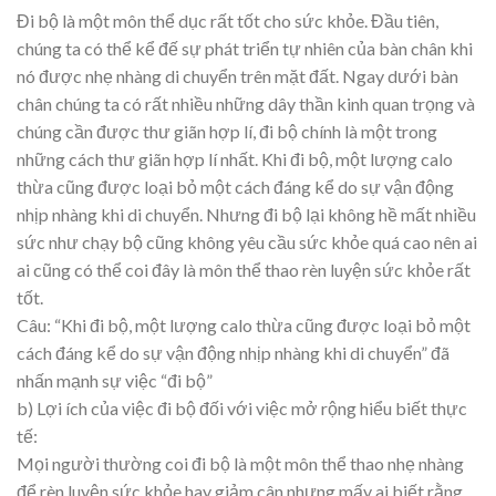
Đi bộ là một môn thể dục rất tốt cho sức khỏe. Đầu tiên,
chúng ta có thể kể đế sự phát triển tự nhiên của bàn chân khi
nó được nhẹ nhàng di chuyển trên mặt đất. Ngay dưới bàn
chân chúng ta có rất nhiều những dây thần kinh quan trọng và
chúng cần được thư giãn hợp lí, đi bộ chính là một trong
những cách thư giãn hợp lí nhất. Khi đi bộ, một lượng calo
thừa cũng được loại bỏ một cách đáng kể do sự vận động
nhịp nhàng khi di chuyển. Nhưng đi bộ lại không hề mất nhiều
sức như chạy bộ cũng không yêu cầu sức khỏe quá cao nên ai
ai cũng có thể coi đây là môn thể thao rèn luyện sức khỏe rất
tốt.
Câu: “Khi đi bộ, một lượng calo thừa cũng được loại bỏ một
cách đáng kể do sự vận động nhịp nhàng khi di chuyển” đã
nhấn mạnh sự việc “đi bộ”
b) Lợi ích của việc đi bộ đối với việc mở rộng hiểu biết thực
tế:
Mọi người thường coi đi bộ là một môn thể thao nhẹ nhàng
để rèn luyện sức khỏe hay giảm cân nhưng mấy ai biết rằng,