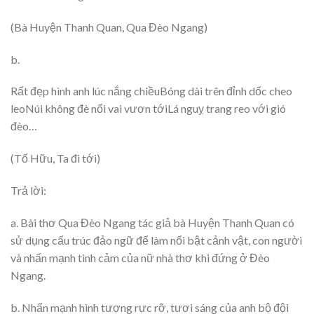
(Bà Huyện Thanh Quan, Qua Đèo Ngang)
b.
Rất đẹp hình anh lúc nắng chiềuBóng dài trên đỉnh dốc cheo
leoNúi không đè nổi vai vươn tớiLá nguỵ trang reo với gió
đèo…
(Tố Hữu, Ta đi tới)
Trả lời:
a. Bài thơ Qua Đèo Ngang tác giả bà Huyện Thanh Quan có
sử dụng cấu trúc đảo ngữ để làm nổi bật cảnh vật, con người
và nhấn mạnh tình cảm của nữ nhà thơ khi đứng ở Đèo
Ngang.
b. Nhấn mạnh hình tượng rực rỡ, tươi sáng của anh bộ đội