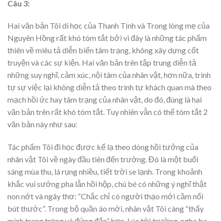
Câu 3:
Hai văn bản Tôi di học của Thanh Tịnh và Trong lòng mẹ của
Nguyên Hồng rất khó tóm tắt bởi vì đây là những tác phẩm
thiên về miêu tả diễn biến tâm trạng, không xây dựng cốt
truyện và các sự kiện. Hai văn bản trên tập trung diễn tả
những suy nghĩ, cảm xúc, nội tâm của nhân vật, hơn nữa, trình
tự sự việc lại không diễn tả theo trình tự khách quan mà theo
mạch hồi ức hay tâm trạng của nhân vật, do đó, đúng là hai
văn bản trên rất khó tóm tắt. Tuy nhiên vẫn có thể tóm tắt 2
văn bản này như sau:
Tác phẩm Tôi đi học được kể lạ theo dòng hồi tưởng của
nhân vật Tôi về ngày đầu tiên đến trường. Đó là một buổi
sáng mùa thu, lá rụng nhiều, tiết trời se lạnh. Trong khoảnh
khắc vui sướng pha lẫn hồi hộp, chú bé có những ý nghĩ thật
non nớt và ngây thơ: “Chắc chỉ có người thạo mới cầm nổi
bút thước”. Trong bộ quần áo mới, nhân vật Tôi càng “thấy
mình trang trọng và đứng đắn” hơn. Lúc tới trường, nghe ba