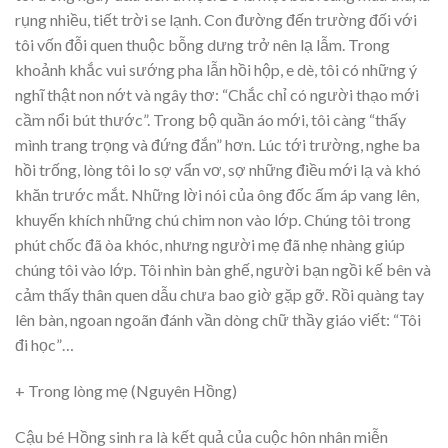
rụng nhiều, tiết trời se lạnh. Con đường đến trường đối với
tôi vốn đỗi quen thuộc bỗng dưng trở nên lạ lẫm. Trong
khoảnh khắc vui sướng pha lẫn hồi hộp, e dè, tôi có những ý
nghĩ thật non nớt và ngây thơ: “Chắc chỉ có người thạo mới
cầm nổi bút thước”. Trong bộ quần áo mới, tôi càng “thấy
mình trang trọng và đứng đắn” hơn. Lúc tới trường, nghe ba
hồi trống, lòng tôi lo sợ vẩn vơ, sợ những điều mới lạ và khó
khăn trước mắt. Những lời nói của ông đốc ấm áp vang lên,
khuyến khích những chú chim non vào lớp. Chúng tôi trong
phút chốc đã òa khóc, nhưng người mẹ đã nhẹ nhàng giúp
chúng tôi vào lớp. Tôi nhìn bàn ghế, người bạn ngồi kế bên và
cảm thấy thân quen dẫu chưa bao giờ gặp gỡ. Rồi quàng tay
lên bàn, ngoan ngoãn đánh vần dòng chữ thầy giáo viết: “Tôi
đi học”…
+ Trong lòng mẹ (Nguyên Hồng)
Cậu bé Hồng sinh ra là kết quả của cuộc hôn nhân miễn