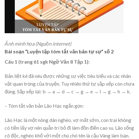
Ảnh minh họa (Nguồn internet)
Bài soạn “Luyện tập tóm tắt văn bản tự sự” số 2
Câu 1 (trang 61 sgk Ngữ Văn 8 Tập 1):
Bản liệt kê đã nêu được những sự việc tiêu biểu và các nhân
vật quan trọng của truyện. Tuy nhiên thứ tự sắp xếp còn chưa
đúng. Sắp xếp lại: b → a → d → c → g → e → I → g → h → k.
– Tóm tắt văn bản Lão Hạc ngắn gọn:
Lão Hạc là một nông dân nghèo, vợ mất sớm, con trai không
có tiền lấy vợ nên quẫn trí bỏ đi làm đồn điền cao su. Lão sống
cô độc, nghèo khổ với một chú chó tên là cậu Vàng làm bạn.