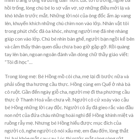
hồi trống, lòng chú bé lo sợ vẩn vơ, sợ những điều mới lạ và
khó khăn trước mắt. Những lời nói của ông đốc ấm áp vang
lên, khuyến khích những chú chim non vào lớp. Nhân vật tôi
trong phút chốc đã òa khóc, nhưng người mẹ đã nhẹ nhàng
giúp con vào lớp. Chú bé nhìn bàn ghế, người bạn ngồi kế bên
và cảm thấy thân quen dẫu chưa bao giờ gặp gỡ. Rồi quàng
tay lên bàn, ngoan ngoãn đánh vần dòng chữ thầy giáo viết:
“Tôi đi học”…
Trong lòng mẹ: Bé Hồng mồ côi cha, mẹ lại đi bước nữa và
phải sống tha hương cầu thực. Hồng cùng em Quế ở nhà bà
cô ruột. Gần đến ngày giỗ cha, người mẹ đi tha phương cầu
thực ở Thanh Hoá vẫn chưa về. Người cô cứ xoáy vào cậu
bé Hồng những lời cay độc. Người cô ấy đã gieo rắc vào đầu
non nớt của đứa cháu những hoài nghi để Hồng khinh miệt và
ruồng rẫy mẹ. Nhưng bé Hồng hiểu được mục đích của
người cô, nghe người cô nói xấu mẹ, em đau đớn, lòng thắt
lại, hai khóe mắt cay cay. Lúc thì nước mắt ròng ròng rớt