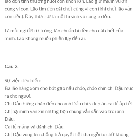
lão dồn tình thương nuôi con khôn lớn. Lão giữ mảnh vườn
cũng vì con. Lão tìm đến cái chết cũng vì con (khi chết lão vẫn
còn tiền). Đây thực sự là một hi sinh vô cùng to lớn.
Là một người tự trọng, lão chuẩn bị tiền cho cái chết của
mình. Lão không muốn phiền lụy đến ai.
Câu 2:
Sự việc tiêu biểu:
Bà lão hàng xóm cho bát gạo nấu cháo, cháo chín chị Dậu múc
ra cho nguội.
Chị Dậu bưng cháo đến cho anh Dậu chưa kịp ăn cai lệ ập tới.
Chị hạ mình van xin nhưng bọn chúng vẫn sấn vào trói anh
Dậu.
Cai lệ mắng và đánh chị Dậu.
Chị Dậu vùng lên chống trả quyết liệt thà ngồi tù chứ không