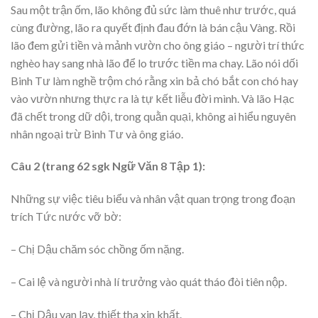
Sau một trận ốm, lão không đủ sức làm thuê như trước, quá
cùng đường, lão ra quyết định đau đớn là bán cậu Vàng. Rồi
lão đem gửi tiền và mảnh vườn cho ông giáo – người trí thức
nghèo hay sang nhà lão để lo trước tiền ma chay. Lão nói dối
Binh Tư làm nghề trộm chó rằng xin bả chó bắt con chó hay
vào vườn nhưng thực ra là tự kết liễu đời mình. Và lão Hạc
đã chết trong dữ dội, trong quằn quại, không ai hiểu nguyên
nhân ngoại trừ Binh Tư và ông giáo.
Câu 2 (trang 62 sgk Ngữ Văn 8 Tập 1):
Những sự việc tiêu biểu và nhân vật quan trọng trong đoạn
trích Tức nước vỡ bờ:
– Chị Dậu chăm sóc chồng ốm nặng.
– Cai lệ và người nhà lí trưởng vào quát tháo đòi tiên nộp.
– Chị Dậu van lạy, thiết tha xin khất.