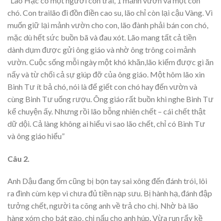
“Lão Hạc có một người con trai, 1 mảnh vườn và một con
chó. Con trailão đi đồn điền cao su, lão chỉ còn lại cậu Vàng. Vì
muốn giữ lại mảnh vườn cho con, lão đành phải bán con chó,
mặc dù hết sức buồn bã và đau xót. Lão mang tất cả tiền
dành dụm được gửi ông giáo và nhờ ông trông coi mảnh
vườn. Cuộc sống mỗi ngày một khó khăn,lão kiếm được gì ăn
nấy và từ chối cả sự giúp đỡ của ông giáo. Một hôm lão xin
Binh Tư ít bả chó, nói là để giết con chó hay đến vườn và
cùng Binh Tư uống rượu. Ông giáo rất buồn khi nghe Binh Tư
kể chuyện ấy. Nhưng rồi lão bỗng nhiên chết – cái chết thật
dữ dội. Cả làng không ai hiểu vì sao lão chết, chỉ có Binh Tư
và ông giáo hiểu”
Câu 2.
Anh Dậu đang ốm cũng bị bọn tay sai xông đến đánh trói, lôi
ra đình cùm kẹp vì chưa đủ tiền nạp sưu. Bị hành hạ, đánh đập
tưởng chết, người ta cõng anh về trả cho chị. Nhờ bà lão
hàng xóm cho bát gạo, chị nấu cho anh húp. Vừa run rẩy kề