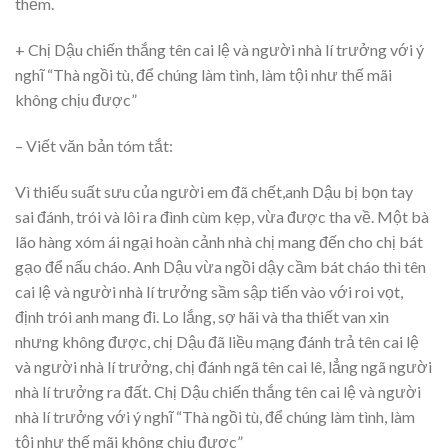
thềm.
+ Chị Dậu chiến thắng tên cai lệ và người nhà lí trưởng với ý
nghĩ “Thà ngồi tù, để chúng làm tình, làm tội như thế mãi
không chịu được”
– Viết văn bản tóm tắt:
Vì thiếu suất sưu của người em đã chết,anh Dậu bị bọn tay
sai đánh, trói và lôi ra đình cùm kẹp, vừa được tha về. Một bà
lão hàng xóm ái ngại hoàn cảnh nhà chị mang đến cho chị bát
gạo để nấu cháo. Anh Dậu vừa ngồi dậy cầm bát cháo thì tên
cai lệ và người nhà lí trưởng sầm sập tiến vào với roi vọt,
định trói anh mang đi. Lo lắng, sợ hãi và tha thiết van xin
nhưng không được, chị Dậu đã liều mạng đánh trả tên cai lệ
và người nhà lí trưởng, chị đánh ngã tên cai lê, lẳng ngã người
nhà lí trưởng ra đất. Chị Dậu chiến thắng tên cai lệ và người
nhà lí trưởng với ý nghĩ “Thà ngồi tù, để chúng làm tình, làm
tội như thế mãi không chịu được”