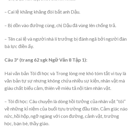
– Cai lệ khăng khăng đòi bắt anh Dậu.
– Bị dồn vào đường cùng, chị Dậu đã vùng lên chống trả.
– Tên cai lệ và người nhà lí trưởng bị đánh ngã bởi người đàn
bà lực điền ấy.
Câu 3* (trang 62 sgk Ngữ Văn 8 Tập 1):
Hai văn bản Tôi đi học và Trong lòng mẹ khó tóm tắt vì tuy là
văn bản tự sự nhưng không chứa nhiều sự kiện, nhân vật mà
giàu chất biểu cảm, thiên về miêu tả nội tâm nhân vật.
– Tôi đi học: Câu chuyện là dòng hồi tưởng của nhân vật “tôi”
về những kỉ niệm của buổi tựu trường đầu tiên. Cảm giác náo
nức, hồi hộp, ngỡ ngàng với con đường, cảnh vật, trường
học, bạn bè, thầy giáo.