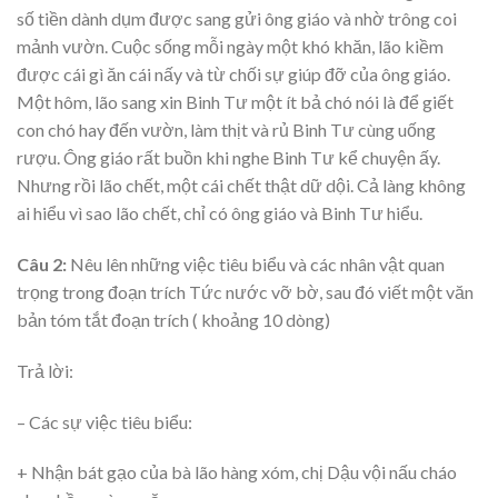
số tiền dành dụm được sang gửi ông giáo và nhờ trông coi
mảnh vườn. Cuộc sống mỗi ngày một khó khăn, lão kiềm
được cái gì ăn cái nấy và từ chối sự giúp đỡ của ông giáo.
Một hôm, lão sang xin Binh Tư một ít bả chó nói là để giết
con chó hay đến vườn, làm thịt và rủ Binh Tư cùng uống
rượu. Ông giáo rất buồn khi nghe Binh Tư kể chuyện ấy.
Nhưng rồi lão chết, một cái chết thật dữ dội. Cả làng không
ai hiểu vì sao lão chết, chỉ có ông giáo và Binh Tư hiểu.
Câu 2:
Nêu lên những việc tiêu biểu và các nhân vật quan
trọng trong đoạn trích Tức nước vỡ bờ, sau đó viết một văn
bản tóm tắt đoạn trích ( khoảng 10 dòng)
Trả lời:
– Các sự việc tiêu biểu:
+ Nhận bát gạo của bà lão hàng xóm, chị Dậu vội nấu cháo