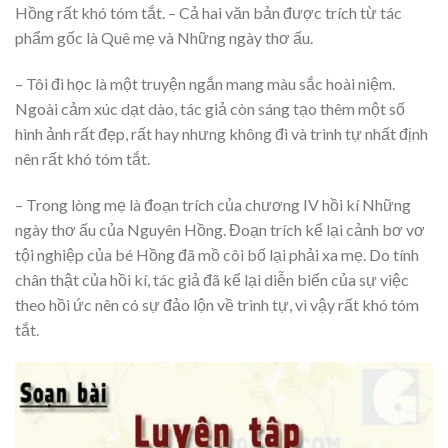
Hồng rất khó tóm tắt. – Cả hai văn bản được trích từ tác
phẩm gốc là Quê mẹ và Những ngày thơ ấu.
– Tôi đi học là một truyện ngắn mang màu sắc hoài niệm.
Ngoài cảm xúc dạt dào, tác giả còn sáng tạo thêm một số
hình ảnh rất đẹp, rất hay nhưng không đi và trình tự nhất định
nên rất khó tóm tắt.
– Trong lòng mẹ là đoạn trích của chương IV hồi kí Những
ngày thơ ấu của Nguyên Hồng. Đoạn trích kể lại cảnh bơ vơ
tội nghiệp của bé Hồng đã mồ côi bố lại phải xa mẹ. Do tính
chân thật của hồi kí, tác giả đã kể lại diễn biến của sự việc
theo hồi ức nên có sự đảo lộn về trình tự, vì vậy rất khó tóm
tắt.