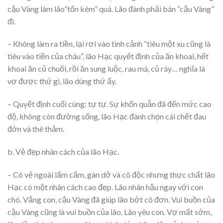
cậu Vàng làm lão”tốn kém” quá. Lão đành phải bán “cậu Vàng”
đi.
– Không làm ra tiền, lại rơi vào tình cảnh “tiêu một xu cũng là
tiêu vào tiền của cháu”, lão Hạc quyết định của ăn khoai, hết
khoai ăn củ chuối, rồi ăn sung luộc, rau má, củ ráy… nghĩa là
vơ được thứ gì, lão dùng thứ ấy.
– Quyết định cuối cùng: tự tự. Sự khốn quẫn đã đến mức cao
độ, không còn đường sống, lão Hạc đành chọn cái chết đau
đớn và thê thảm.
b. Vẻ đẹp nhân cách của lão Hạc.
– Có vẻ ngoài lẩm cẩm, gàn dở và cô độc nhưng thực chất lão
Hạc có một nhân cách cao đẹp. Lão nhân hậu ngay với con
chó. Vắng con, cậu Vàng đã giúp lão bớt cô đơn. Vui buồn của
cậu Vàng cũng là vui buồn của lão. Lão yêu con. Vợ mất sớm,