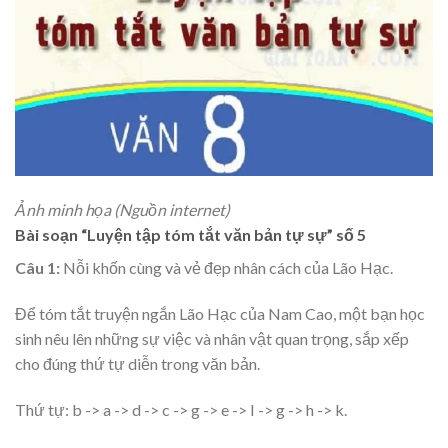
Ảnh minh họa (Nguồn internet)
Bài soạn “Luyện tập tóm tắt văn bản tự sự” số 5
Câu 1:
Nỗi khốn cùng và vẻ đẹp nhân cách của Lão Hạc.
Để tóm tắt truyện ngắn Lão Hạc của Nam Cao, một bạn học
sinh nêu lên những sự việc và nhân vật quan trọng, sắp xếp
cho đúng thứ tự diễn trong văn bản.
Thứ tự: b -> a -> d -> c -> g -> e -> I -> g -> h -> k.