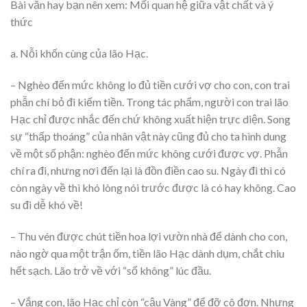
Bài văn hay bạn nên xem: Mối quan hệ giữa vật chất và ý
thức
a. Nỗi khốn cùng của lão Hạc.
– Nghèo đến mức không lo đủ tiền cưới vợ cho con, con trai
phẫn chí bỏ đi kiếm tiền. Trong tác phẩm, người con trai lão
Hạc chỉ được nhắc đến chứ không xuất hiện trực diện. Song
sự “thấp thoáng” của nhân vật này cũng đủ cho ta hình dung
về một số phận: nghèo đến mức không cưới được vợ. Phẫn
chí ra đi, nhưng nơi đến lại là đồn điền cao su. Ngày đi thì có
còn ngày về thì khó lòng nói trước được là có hay không. Cao
su đi dễ khó về!
– Thu vén được chút tiền hoa lợi vườn nhà để dành cho con,
nào ngờ qua một trận ốm, tiền lão Hạc dành dụm, chắt chiu
hết sạch. Lão trở về với “số không” lúc đầu.
– Vắng con, lão Hạc chỉ còn “cậu Vàng” để đỡ cô đơn. Nhưng