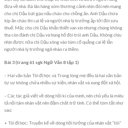
đưa về nhà. Bà lão hàng xóm thương cảnh nhịn đói nên mang
cho chị Dậu bát gạo nấu cháo cho chồng ăn. Anh Dậu chưa
kịp ăn cháo thì cai lệ và người nhà lý trưởng ập tới đòi sưu
thuế. Mặc cho chị Dậu khẩn thiết van xin nhưng chúng không
tha còn đánh chị Dậu và hùng hổ đòi trói anh Dậu. Không chịu
nhịn được nữa chị Dậu xông vào túm cổ quẳng cai lệ lẫn
người nhà lý trưởng ngã nhào ra thềm.
Bài 3 (trang 61 sgk Ngữ Văn 8 tập 1)
– Hai văn bản Tôi đi học và Trong lòng mẹ đều là hai văn bản
tự sự không chứa nhiều sự kiện, nhân vật và xung đột xã hội.
– Các tác giả viết về dòng hồi kí của mình, nên chủ yếu là miêu
tả nội tâm nhân vật nên đậm chất trữ tình. Có thể tóm tắt như
sau:
+ Tôi đi học: Truyện kể về dòng hồi tưởng của nhân vật “tôi”