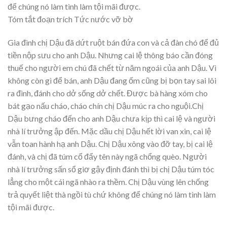
để chúng nó làm tình làm tội mãi được.
Tóm tắt đoạn trích Tức nước vỡ bờ
Gia đình chị Dậu đã dứt ruột bán đứa con và cả đàn chó để đủ
tiền nộp sưu cho anh Dậu. Nhưng cai lệ thông báo cần đóng
thuế cho người em chú đã chết từ năm ngoái của anh Dậu. Vì
không còn gì để bán, anh Dậu đang ốm cũng bị bọn tay sai lôi
ra đình, đánh cho dở sống dở chết. Được bà hàng xóm cho
bát gạo nấu cháo, cháo chín chị Dậu múc ra cho nguội.Chị
Dậu bưng cháo đến cho anh Dậu chưa kịp thì cai lệ và người
nhà lí trưởng ập đến. Mặc dầu chị Dậu hết lời van xin, cai lệ
vẫn toan hành hạ anh Dậu. Chị Dậu xông vào đỡ tay, bị cai lệ
đánh, và chị đã túm cổ đẩy tên này ngã chổng quèo. Người
nhà lí trưởng sấn sổ giơ gậy định đánh thì bị chị Dậu túm tóc
lẳng cho một cái ngã nhào ra thềm. Chị Dậu vùng lên chống
trả quyết liệt thà ngồi tù chứ không để chúng nó làm tình làm
tội mãi được.