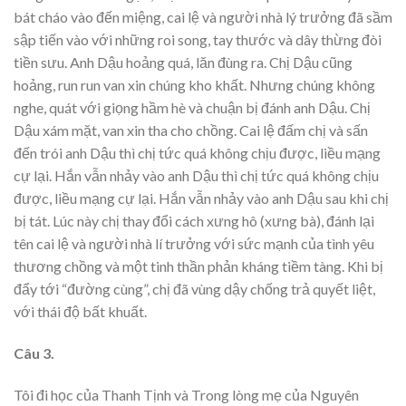
bát cháo vào đến miệng, cai lệ và người nhà lý trưởng đã sầm
sập tiến vào với những roi song, tay thước và dây thừng đòi
tiền sưu. Anh Dậu hoảng quá, lăn đùng ra. Chị Dậu cũng
hoảng, run run van xin chúng kho khất. Nhưng chúng không
nghe, quát với giọng hầm hè và chuận bị đánh anh Dậu. Chị
Dậu xám mặt, van xin tha cho chồng. Cai lệ đấm chị và sấn
đến trói anh Dậu thì chị tức quá không chịu được, liều mạng
cự lại. Hắn vẫn nhảy vào anh Dậu thì chị tức quá không chịu
được, liều mạng cự lại. Hắn vẫn nhảy vào anh Dậu sau khi chị
bị tát. Lúc này chị thay đổi cách xưng hô (xưng bà), đánh lại
tên cai lệ và người nhà lí trưởng với sức mạnh của tình yêu
thương chồng và một tinh thần phản kháng tiềm tàng. Khi bị
đẩy tới “đường cùng”, chị đã vùng dậy chống trả quyết liệt,
với thái độ bất khuất.
Câu 3.
Tôi đi học của Thanh Tịnh và Trong lòng mẹ của Nguyên