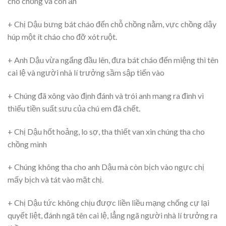
cho chồng và con ăn
+ Chị Dậu bưng bát cháo đến chỗ chồng nằm, vực chồng dậy
húp một ít cháo cho đỡ xót ruột.
+ Anh Dậu vừa ngẩng đầu lên, đưa bát cháo đến miệng thì tên
cai lệ và người nhà lí trưởng sầm sập tiến vào
+ Chúng đã xông vào định đánh và trói anh mang ra đình vì
thiếu tiền suất sưu của chú em đã chết.
+ Chị Dậu hốt hoảng, lo sợ, tha thiết van xin chúng tha cho
chồng mình
+ Chúng không tha cho anh Dậu mà còn bịch vào ngực chị
mấy bịch và tát vào mặt chị.
+ Chị Dậu tức không chịu được liền liều mạng chống cự lại
quyết liệt, đánh ngã tên cai lệ, lẳng ngã người nhà lí trưởng ra