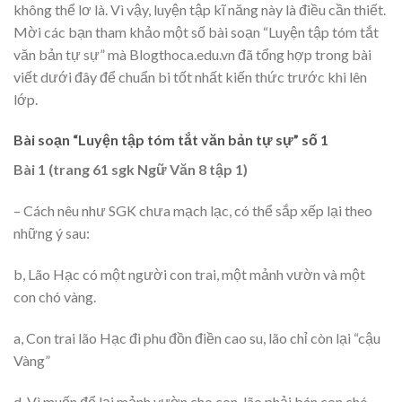
không thể lơ là. Vì vậy, luyện tập kĩ năng này là điều cần thiết.
Mời các bạn tham khảo một số bài soạn “Luyện tập tóm tắt
văn bản tự sự” mà Blogthoca.edu.vn đã tổng hợp trong bài
viết dưới đây để chuẩn bi tốt nhất kiến thức trước khi lên
lớp.
Bài soạn “Luyện tập tóm tắt văn bản tự sự” số 1
Bài 1 (trang 61 sgk Ngữ Văn 8 tập 1)
– Cách nêu như SGK chưa mạch lạc, có thể sắp xếp lại theo
những ý sau:
b, Lão Hạc có một người con trai, một mảnh vườn và một
con chó vàng.
a, Con trai lão Hạc đi phu đồn điền cao su, lão chỉ còn lại “cậu
Vàng”
d, Vì muốn để lại mảnh vườn cho con, lão phải bán con chó.