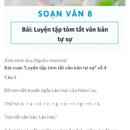
Ảnh minh họa (Nguồn internet)
Bài soạn “Luyện tập tóm tắt văn bản tự sự” số 4
Câu 1
.
Để tóm tắt truyện ngắn Lão Hạc của Nam Cao
Thứ tự: b -> a -> d -> c -> g -> e -> I -> g -> h -> k.
Tóm tắt văn bản ’Lão Hạc’: