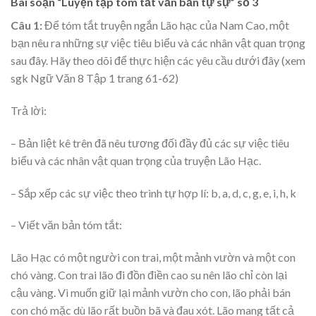
Bài soạn “Luyện tập tóm tắt văn bản tự sự” số 3
Câu 1:
Để tóm tắt truyện ngắn Lão hạc của Nam Cao, một
bạn nêu ra những sự việc tiêu biểu và các nhân vật quan trọng
sau đây. Hãy theo dõi để thực hiện các yêu cầu dưới đây (xem
sgk Ngữ Văn 8 Tập 1 trang 61-62)
Trả lời:
– Bản liệt kê trên đã nêu tương đối đầy đủ các sự việc tiêu
biểu và các nhân vật quan trọng của truyện Lão Hạc.
– Sắp xếp các sự việc theo trình tự hợp lí: b, a, d, c, g, e, i, h, k
– Viết văn bản tóm tắt:
Lão Hạc có một người con trai, một mảnh vườn và một con
chó vàng. Con trai lão đi đồn điền cao su nên lão chỉ còn lại
cậu vàng. Vì muốn giữ lại mảnh vườn cho con, lão phải bán
con chó mặc dù lão rất buồn bã và đau xót. Lão mang tất cả