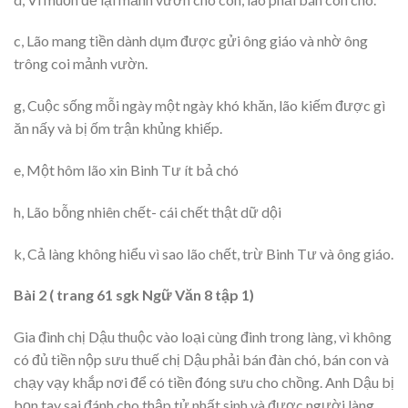
c, Lão mang tiền dành dụm được gửi ông giáo và nhờ ông
trông coi mảnh vườn.
g, Cuộc sống mỗi ngày một ngày khó khăn, lão kiếm được gì
ăn nấy và bị ốm trận khủng khiếp.
e, Một hôm lão xin Binh Tư ít bả chó
h, Lão bỗng nhiên chết- cái chết thật dữ dội
k, Cả làng không hiểu vì sao lão chết, trừ Binh Tư và ông giáo.
Bài 2 ( trang 61 sgk Ngữ Văn 8 tập 1)
Gia đình chị Dậu thuộc vào loại cùng đinh trong làng, vì không
có đủ tiền nộp sưu thuế chị Dậu phải bán đàn chó, bán con và
chạy vạy khắp nơi để có tiền đóng sưu cho chồng. Anh Dậu bị
bọn tay sai đánh cho thập tử nhất sinh và được người làng