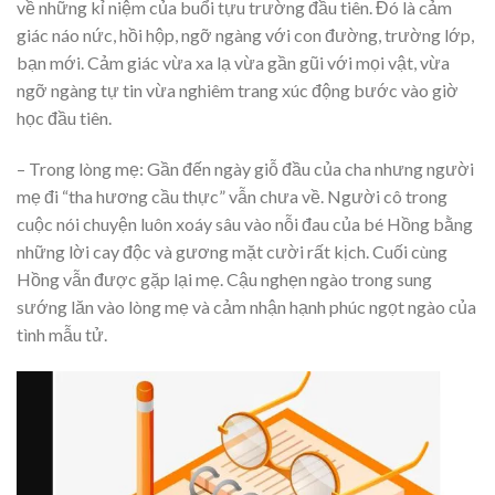
về những kỉ niệm của buổi tựu trường đầu tiên. Đó là cảm
giác náo nức, hồi hộp, ngỡ ngàng với con đường, trường lớp,
bạn mới. Cảm giác vừa xa lạ vừa gần gũi với mọi vật, vừa
ngỡ ngàng tự tin vừa nghiêm trang xúc động bước vào giờ
học đầu tiên.
– Trong lòng mẹ: Gần đến ngày giỗ đầu của cha nhưng người
mẹ đi “tha hương cầu thực” vẫn chưa về. Người cô trong
cuộc nói chuyện luôn xoáy sâu vào nỗi đau của bé Hồng bằng
những lời cay độc và gương mặt cười rất kịch. Cuối cùng
Hồng vẫn được gặp lại mẹ. Cậu nghẹn ngào trong sung
sướng lăn vào lòng mẹ và cảm nhận hạnh phúc ngọt ngào của
tình mẫu tử.