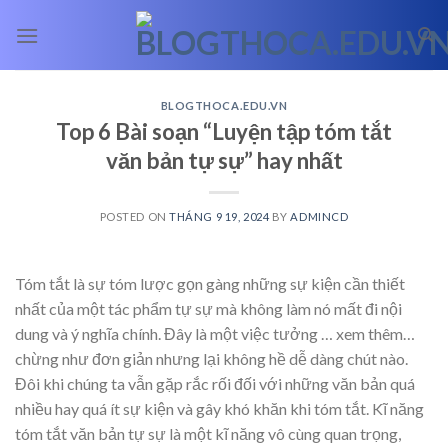
Skip
to
content
BLOGTHOCA.EDU.VN
Top 6 Bài soạn “Luyện tập tóm tắt
văn bản tự sự” hay nhất
POSTED ON
THÁNG 9 19, 2024
BY
ADMINCD
Tóm tắt là sự tóm lược gọn gàng những sự kiện cần thiết
nhất của một tác phẩm tự sự mà không làm nó mất đi nội
dung và ý nghĩa chính. Đây là một việc tưởng
… xem thêm…
chừng như đơn giản nhưng lại không hề dễ dàng chút nào.
Đôi khi chúng ta vẫn gặp rắc rối đối với những văn bản quá
nhiều hay quá ít sự kiện và gây khó khăn khi tóm tắt. Kĩ năng
tóm tắt văn bản tự sự là một kĩ năng vô cùng quan trọng,