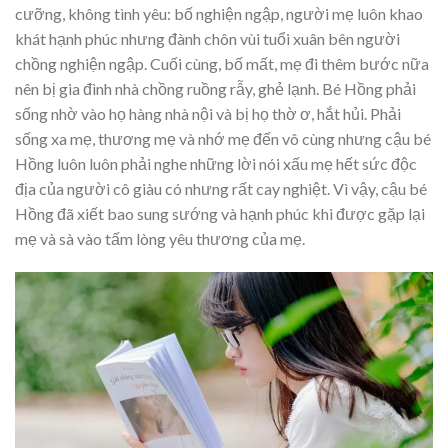
cưỡng, không tình yêu: bố nghiện ngập, người mẹ luôn khao
khát hạnh phúc nhưng đành chôn vùi tuổi xuân bên người
chồng nghiện ngập. Cuối cùng, bố mất, mẹ đi thêm bước nữa
nên bị gia đình nhà chồng ruồng rẫy, ghẻ lạnh. Bé Hồng phải
sống nhờ vào họ hàng nhà nội và bị họ thờ ơ, hắt hủi. Phải
sống xa mẹ, thương mẹ và nhớ mẹ đến vô cùng nhưng cậu bé
Hồng luôn luôn phải nghe những lời nói xấu mẹ hết sức độc
địa của người cô giàu có nhưng rất cay nghiệt. Vì vậy, cậu bé
Hồng đã xiết bao sung sướng và hạnh phúc khi được gặp lại
mẹ và sà vào tấm lòng yêu thương của mẹ.