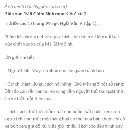
Ảnh minh họa (Nguồn internet)
Bài soạn “Mã Giám Sinh mua Kiều” số 2
Trả lời câu 1 (trang 99 sgk Ngữ Văn 9 Tập 1):
Phân tích những nét về ngoại hình, tính cách để làm nổi bật
bản chất xấu xa của Mã Giám Sinh.
Lời giải chi tiết:
– Ngoại hình: Mày râu nhẵn nhụi áo quần bảnh bao
– Cử chỉ, hành động, cách nói năng: Ghế trên ngồi tót sỗ sàng;
Đắn đo cân sắc cân tài, ép cung cầm nguyệt thử bài quạt thơ;
Cò kè bớt một thêm hai,…
– Tính cách: thể hiện bản chất con buôn, bất nhân, xem con
người chỉ như một món hàng hoá có thể mua bán, thậm chí cò
kè bớt xén; giả dối từ việc giới thiệu lí lịch cho đến trình bày