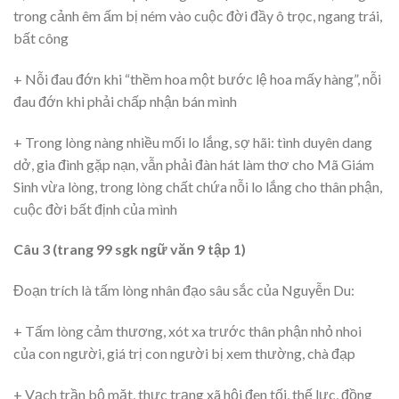
trong cảnh êm ấm bị ném vào cuộc đời đầy ô trọc, ngang trái,
bất công
+ Nỗi đau đớn khi “thềm hoa một bước lệ hoa mấy hàng”, nỗi
đau đớn khi phải chấp nhận bán mình
+ Trong lòng nàng nhiều mối lo lắng, sợ hãi: tình duyên dang
dở, gia đình gặp nạn, vẫn phải đàn hát làm thơ cho Mã Giám
Sinh vừa lòng, trong lòng chất chứa nỗi lo lắng cho thân phận,
cuộc đời bất định của mình
Câu 3 (trang 99 sgk ngữ văn 9 tập 1)
Đoạn trích là tấm lòng nhân đạo sâu sắc của Nguyễn Du:
+ Tấm lòng cảm thương, xót xa trước thân phận nhỏ nhoi
của con người, giá trị con người bị xem thường, chà đạp
+ Vạch trần bộ mặt, thực trạng xã hội đen tối, thế lực, đồng