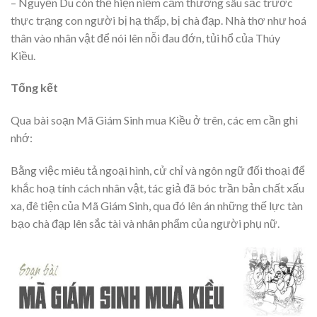
– Nguyễn Du còn thể hiện niềm cảm thương sâu sắc trước
thực trạng con người bị hạ thấp, bị chà đạp. Nhà thơ như hoá
thân vào nhân vật để nói lên nỗi đau đớn, tủi hổ của Thúy
Kiều.
Tống kết
Qua bài soạn Mã Giám Sinh mua Kiều ở trên, các em cần ghi
nhớ:
Bằng việc miêu tả ngoại hình, cử chỉ và ngôn ngữ đối thoại để
khắc hoạ tính cách nhân vật, tác giả đã bóc trần bản chất xấu
xa, đê tiện của Mã Giám Sinh, qua đó lên án những thế lực tàn
bạo chà đạp lên sắc tài và nhân phẩm của người phụ nữ.