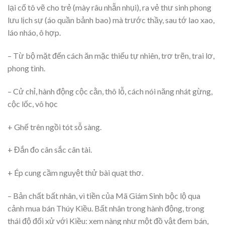
lại cố tô vẽ cho trẻ (mày râu nhẵn nhụi), ra vẻ thư sinh phong
lưu lịch sự (áo quần bảnh bao) mà trước thầy, sau tớ lao xao,
láo nháo, ô hợp.
– Từ bộ mặt đến cách ăn mặc thiếu tự nhiên, trơ trẽn, trai lơ,
phong tình.
– Cử chỉ, hành động cộc cằn, thô lỗ, cách nói năng nhát gừng,
cộc lốc, vô học
+ Ghế trên ngồi tót sỗ sàng.
+ Đắn đo cân sắc cân tài.
+ Ép cung cầm nguyệt thử bài quạt thơ.
– Bản chất bất nhân, vì tiền của Mã Giám Sinh bộc lộ qua
cảnh mua bán Thúy Kiều. Bất nhân trong hành động, trong
thái độ đối xử với Kiều: xem nàng như một đồ vật đem bán,