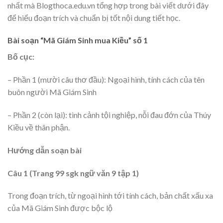
nhất mà Blogthoca.edu.vn tổng hợp trong bài viết dưới đây
để hiểu đoạn trích và chuẩn bị tốt nội dung tiết học.
Bài soạn “Mã Giám Sinh mua Kiều” số 1
Bố cục:
– Phần 1 (mười câu thơ đầu): Ngoại hình, tính cách của tên
buôn người Mã Giám Sinh
– Phần 2 (còn lại): tình cảnh tội nghiệp, nỗi đau đớn của Thúy
Kiều về thân phận.
Hướng dẫn soạn bài
Câu 1 (Trang 99 sgk ngữ văn 9 tập 1)
Trong đoạn trích, từ ngoại hình tới tính cách, bản chất xấu xa
của Mã Giám Sinh được bộc lộ