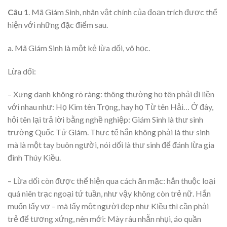
Câu 1
. Mã Giám Sinh, nhân vật chính của đoạn trích được thể
hiện với những đặc điểm sau.
a. Mã Giám Sinh là một kẻ lừa dối, vô học.
Lừa dối:
– Xưng danh không rõ ràng: thông thường họ tên phải đi liền
với nhau như: Họ Kim tên Trọng, hay họ Từ tên Hải… Ở đây,
hỏi tên lại trả lời bằng nghề nghiệp: Giám Sinh là thư sinh
trường Quốc Tử Giám. Thực tế hắn không phải là thư sinh
mà là một tay buôn người, nói dối là thư sinh để đánh lừa gia
đình Thúy Kiều.
– Lừa dối còn được thể hiện qua cách ăn mặc: hắn thuộc loại
quá niên trạc ngoại tứ tuần, như vậy không còn trẻ nữ. Hắn
muốn lấy vợ – mà lấy một người đẹp như Kiều thì cần phải
trẻ để tương xứng, nên mới: Mày râu nhẵn nhụi, áo quần