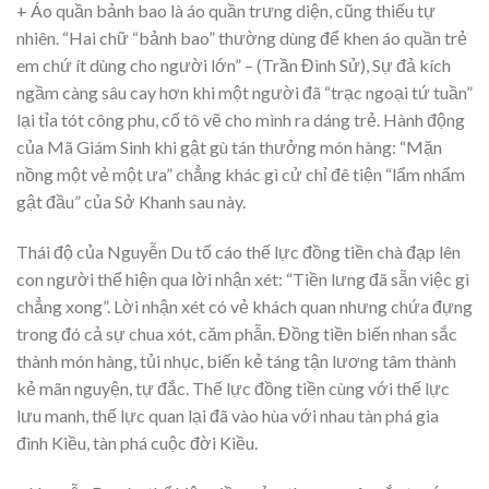
+ Áo quần bảnh bao là áo quần trưng diện, cũng thiếu tự
nhiên. “Hai chữ “bảnh bao” thường dùng để khen áo quần trẻ
em chứ ít dùng cho người lớn” – (Trần Đình Sử), Sự đả kích
ngầm càng sâu cay hơn khi một người đã “trạc ngoại tứ tuần”
lại tỉa tót công phu, cố tô vẽ cho mình ra dáng trẻ. Hành động
của Mã Giám Sinh khi gật gù tán thưởng món hàng: “Mặn
nồng một vẻ một ưa” chẳng khác gì cử chỉ đê tiện “lẩm nhẩm
gật đầu” của Sở Khanh sau này.
Thái độ của Nguyễn Du tố cáo thế lực đồng tiền chà đạp lên
con người thể hiện qua lời nhận xét: “Tiền lưng đã sẵn việc gì
chẳng xong”. Lời nhận xét có vẻ khách quan nhưng chứa đựng
trong đó cả sự chua xót, căm phẫn. Đồng tiền biến nhan sắc
thành món hàng, tủi nhục, biến kẻ táng tận lương tâm thành
kẻ mãn nguyện, tự đắc. Thế lực đồng tiền cùng với thế lực
lưu manh, thế lực quan lại đã vào hùa với nhau tàn phá gia
đình Kiều, tàn phá cuộc đời Kiều.