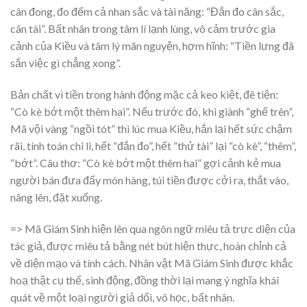
cân đong, đo đếm cả nhan sắc và tài năng: “Đắn đo cân sắc,
cân tài”. Bất nhân trong tâm lí lạnh lùng, vô cảm trước gia
cảnh của Kiều và tâm lý mãn nguyện, hợm hĩnh: “Tiền lưng đã
sắn việc gì chẳng xong”.
Bản chất vì tiền trong hành động mặc cả keo kiệt, đê tiện:
“Cò kè bớt một thêm hai”. Nếu trước đó, khi giành “ghế trên”,
Mã vội vàng “ngồi tót” thì lúc mua Kiều, hắn lại hết sức chậm
rãi, tính toán chi li, hết “đắn đo”, hết “thử tài” lại “cò kè”, “thêm”,
“bớt”. Câu thơ: “Cò kè bớt một thêm hai” gợi cảnh kẻ mua
người bán đưa đẩy món hàng, túi tiền được cởi ra, thắt vào,
nâng lên, đặt xuống.
=> Mã Giám Sinh hiện lên qua ngôn ngữ miêu tả trực diện của
tác giả, được miêu tả bằng nét bút hiện thực, hoàn chỉnh cả
về diện mạo và tính cách. Nhân vật Mã Giám Sinh được khắc
hoạ thật cụ thể, sinh động, đồng thời lại mang ý nghĩa khái
quát về một loại người giả dối, vô học, bất nhân.