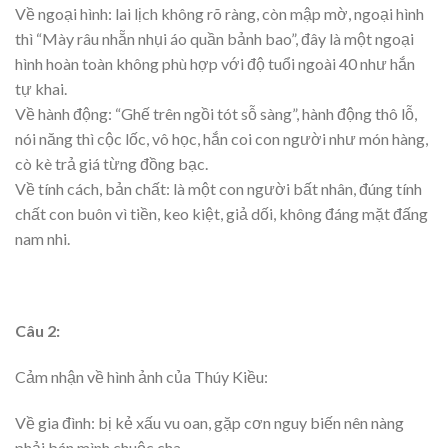
Về ngoại hình: lai lịch không rõ ràng, còn mập mờ, ngoại hình
thì “Mày râu nhẵn nhụi áo quần bảnh bao”, đây là một ngoại
hình hoàn toàn không phù hợp với độ tuổi ngoài 40 như hắn
tự khai.
Về hành động: “Ghế trên ngồi tót sỗ sàng”, hành động thô lỗ,
nói năng thì cộc lốc, vô học, hắn coi con người như món hàng,
cò kè trả giá từng đồng bạc.
Về tính cách, bản chất: là một con người bất nhân, đúng tính
chất con buôn vì tiền, keo kiệt, giả dối, không đáng mặt đấng
nam nhi.
Câu 2:
Cảm nhận về hình ảnh của Thúy Kiều:
Về gia đình: bị kẻ xấu vu oan, gặp cơn nguy biến nên nàng
phải bán mình chuộc cha