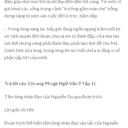
điệu gầy như mai. Đó là nỗi đau đớn đến tột cùng. Từ một cô
gái khuê các, sống trong cảnh “trướng gấm màn che” bỗng
dưng nàng bị ném vào cuộc đời ô trọc, bầm dập.
– Trong lòng nàng lúc bấy giờ đang ngổn ngang trăm mối tơ
vò: tình duyên đứt đoạn, cha và em bị đánh đập, cửa nhà tan
nát thế nhưng nàng phải đánh đàn, phải làm thơ để cho Mã
Giám Sinh vừa lòng, trong lòng thì lại chất chứa lo lắng vì số
phận sắp tới của mình.
Trả lời câu 3 (trang 99 sgk Ngữ Văn 9 Tập 1):
Tấm lòng nhân đạo của Nguyễn Du qua đoạn trích.
Lời giải chi tiết:
Đoạn trích thể hiện tấm lòng nhân đạo sâu sắc của Nguyễn