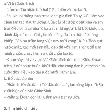
a. Vị trí đoạn trích
– Nằm ở đầu phần thứ hai (“Gia biến và lưu lạc”).
– Sau khi bị thằng bán tơ vu oan, gia đình Thúy Kiều lâm vào
cảnh tan tác, đau thương. Của cải bị cướp đoạt, cha và em
trai Kiều bị lũ sai nha “đầu trâu mặt ngựa” bắt bớ, khảo tra,
đánh đập dã man. Cái giá mà chúng đưa ra thật là khủng
khiếp: “Có ba trăm lạng việc này mới xong”. Kiều đành gạt
nước mắt, gác mối tình đầu đẹp đẽ với Kim Trọng để bán
mình chuộc cha và em ra khỏi chốn lao tù.
– Đoạn này nói về việc Mã Giám Sinh đến mua Kiều. Đoạn
trích là nốt nhạc buồn, khởi đầu cho cung đàn bạc mênh của
cuộc đời Kiều kéo dài suốt mười lăm năm.
b. Bố cục: 2 phần
– Phần 1: 10 câu đầu: (Từ đầu đến … “giục nàng kíp ra”): Sự
xuất hiện của Mã Giám Sinh.
– Phần 2: Đoạn còn lại: Cảnh mua bán người.
2. Tìm hiểu chi tiết