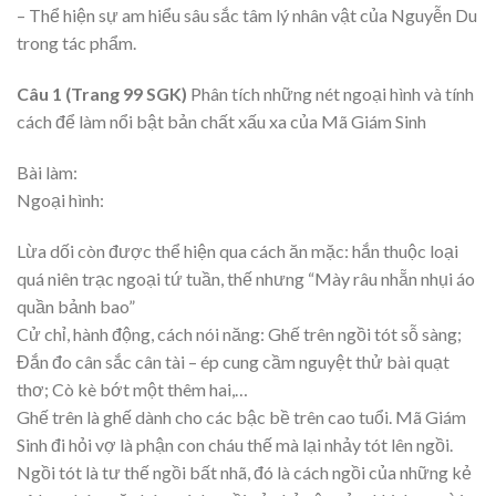
– Thể hiện sự am hiểu sâu sắc tâm lý nhân vật của Nguyễn Du
trong tác phẩm.
Câu 1 (Trang 99 SGK)
Phân tích những nét ngoại hình và tính
cách để làm nổi bật bản chất xấu xa của Mã Giám Sinh
Bài làm:
Ngoại hình:
Lừa dối còn được thể hiện qua cách ăn mặc: hắn thuộc loại
quá niên trạc ngoại tứ tuần, thế nhưng “Mày râu nhẵn nhụi áo
quần bảnh bao”
Cử chỉ, hành động, cách nói năng: Ghế trên ngồi tót sỗ sàng;
Đắn đo cân sắc cân tài – ép cung cầm nguyệt thử bài quạt
thơ; Cò kè bớt một thêm hai,…
Ghế trên là ghế dành cho các bậc bề trên cao tuổi. Mã Giám
Sinh đi hỏi vợ là phận con cháu thế mà lại nhảy tót lên ngồi.
Ngồi tót là tư thế ngồi bất nhã, đó là cách ngồi của những kẻ