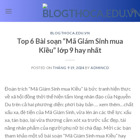
Skip
to
content
BLOGTHOCA.EDU.VN
Top 6 Bài soạn “Mã Giám Sinh mua
Kiều” lớp 9 hay nhất
POSTED ON
THÁNG 9 19, 2024
BY
ADMINCD
Đoạn trích “Mã Giám Sinh mua Kiều” là bức tranh hiện thực
về xã hội đồng thời thể hiện tấm lòng nhân đạo của Nguyễn
Du trên cả hai phương diện: phơi bày bản
… xem thêm…
chất
xấu xa, đê tiện của Mã Giám Sinh, vừa lên án các thế lực xấu
xa, tàn bạo, lại vừa thương cảm xót xa trước sắc đẹp, tài
năng nhân phẩm của người phụ nữ bị chà đạp. Mời các bạn
tham khảo một số bài soạn “Mã Giám Sinh mua Kiều” hay