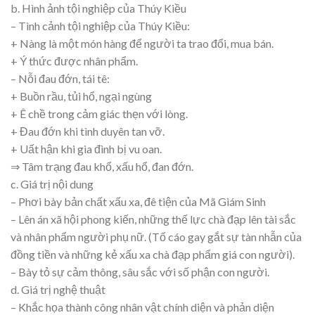
b. Hình ảnh tội nghiệp của Thúy Kiều
– Tình cảnh tội nghiệp của Thúy Kiều:
+ Nàng là một món hàng để người ta trao đổi, mua bán.
+ Ý thức được nhân phẩm.
– Nỗi đau đớn, tái tê:
+ Buồn rầu, tủi hổ, ngại ngùng
+ Ê chề trong cảm giác thẹn với lòng.
+ Đau đớn khi tình duyên tan vỡ.
+ Uất hận khi gia đình bị vu oan.
⇒ Tâm trạng đau khổ, xấu hổ, đan đớn.
c. Giá trị nội dung
– Phơi bày bản chất xấu xa, đê tiện của Mã Giám Sinh
– Lên án xã hội phong kiến, những thế lực chà đạp lên tài sắc
và nhân phẩm người phụ nữ. (Tố cáo gay gắt sự tàn nhẫn của
đồng tiền và những kẻ xấu xa chà đạp phẩm giá con người).
– Bày tỏ sự cảm thông, sâu sắc với số phận con người.
d. Giá trị nghệ thuật
– Khắc họa thành công nhân vật chính diện và phản diện