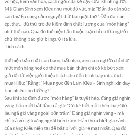
vô học, kém văn hóa, cách ngồi của kẻ cậy cửa, khinh người.
Mã Giám Sinh xem Kiều như một đồ vật, mà: “Đắn đo cân sức
cân tài/ Ép cung cầm nguyệt thử bài quạt thơ”. Đắn đo, cân,
ép, thử… đủ thứ trò để kiểm định chất lượng của “món hàng”
như thế nào. Qua đó thể hiện hắn thuộc loại chỉ có lừa người
chứ không bao giờ bị người ta lừa.
Tính cách:
thể hiện bản chất con buôn, bất nhân, xem con người chỉ như
một món hàng hoá có thể mua bán, thậm chí cò kè bớt xén;
giả dối từ việc giới thiệu lí lịch cho đến trình bày mục đích
mua Kiều: “Rằng: “Mua ngọc đến Lam Kiều – Sính nghi xin dạy
bao nhiêu cho tường?”…
Sau khi xác định được “món hàng” là tuyệt hảo, đáng giá nghìn
vàng, hắn mới bắt đầu trả giá: “Cò kè bớt một thêm hai/Giờ
lâu ngã giá vàng ngoài bốn trăm” Đáng giá nghìn vàng – mà
chỉ trả với giá vàng ngoài bốn trăm. Hắn thừa biết gia cảnh
của nàng Kiều hiện tại để bắt bí với giá rẻ mạt nhất. Qau đó