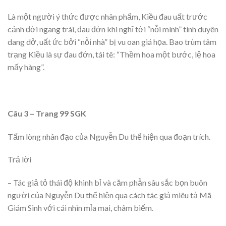
Là một người ý thức được nhân phẩm, Kiều đau uất trước
cảnh đời ngang trái, đau đớn khi nghĩ tới “nỗi mình” tình duyên
dang dở, uất ức bởi “nỗi nhà” bị vu oan giá họa. Bao trùm tâm
trạng Kiều là sự đau đớn, tái tê: “Thềm hoa một bước, lệ hoa
mấy hàng”.
Câu 3 – Trang 99 SGK
Tấm lòng nhân đạo của Nguyễn Du thể hiện qua đoạn trích.
Trả lời
– Tác giả tỏ thái độ khinh bỉ và căm phẫn sâu sắc bọn buôn
người của Nguyễn Du thể hiện qua cách tác giả miêu tả Mã
Giám Sinh với cái nhìn mỉa mai, châm biếm.