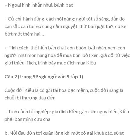
– Ngoại hình: nhẵn nhụi, bảnh bao
– Cử chỉ, hành động, cách nói năng: ngồi tót sỗ sàng, đắn đo
cân sắc cân tài, ép cùng cầm nguyệt, thử bài quạt thơ, cò kè
bớt một thêm hai…
+ Tính cách: thể hiện bản chất con buôn, bất nhân, xem con
người như món hàng hóa để mua bán, bớt xén, giả dối từ việc
giới thiệu lí lịch, trình bày mục đích mua Kiều
Câu 2 (trang 99 sgk ngữ văn 9 tập 1)
Cuộc đời Kiều là cô gái tài hoa bạc mệnh, cuộc đời nàng là
chuỗi bi thương đau đớn
– Tình cảnh tội nghiệp: gia đình Kiều gặp cơn nguy biến, Kiều
phải bán mình cứu cha
b, Nỗi đau đớn tới quặn lòng khi một cô gái khuê các, sống