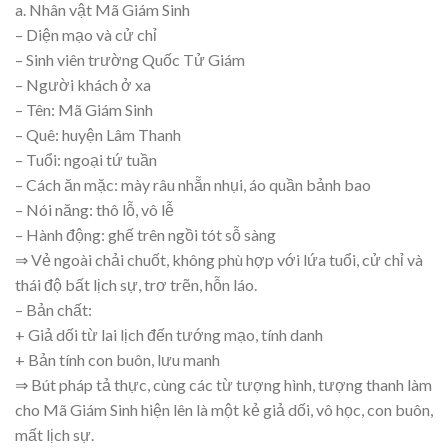
a. Nhân vật Mã Giám Sinh
– Diện mạo và cử chỉ
– Sinh viên trường Quốc Tử Giám
– Người khách ở xa
– Tên: Mã Giám Sinh
– Quê: huyện Lâm Thanh
– Tuổi: ngoại tứ tuần
– Cách ăn mặc: mày râu nhẵn nhụi, áo quần bảnh bao
– Nói năng: thô lỗ, vô lễ
– Hành động: ghế trên ngồi tót sỗ sàng
⇒ Vẻ ngoài chải chuốt, không phù hợp với lứa tuổi, cử chỉ và
thái độ bất lịch sự, trơ trẽn, hỗn láo.
– Bản chất:
+ Giả dối từ lai lịch đến tướng mạo, tính danh
+ Bản tính con buôn, lưu manh
⇒ Bút pháp tả thực, cùng các từ tượng hình, tượng thanh làm
cho Mã Giám Sinh hiện lên là một kẻ giả dối, vô học, con buôn,
mất lịch sự.