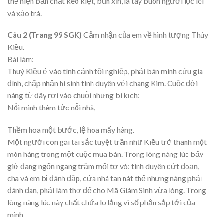
thể hiện bản chất keo kiệt, bủn xỉn, là tay buôn người lọc lõi
và xảo trá.
Câu 2 (Trang 99 SGK)
Cảm nhận của em về hình tượng Thúy
Kiều.
Bài làm:
Thuý Kiều ở vào tình cảnh tội nghiệp, phải bán mình cứu gia
đình, chấp nhận hi sinh tình duyên với chàng Kim. Cuộc đời
nàng từ đây rơi vào chuỗi những bi kịch:
Nỗi mình thêm tức nỗi nhà,
Thềm hoa một bước, lệ hoa mấy hàng.
Một người con gái tài sắc tuyệt trần như Kiều trở thành một
món hàng trong một cuộc mua bán. Trong lòng nàng lúc bấy
giờ đang ngổn ngang trăm mối tơ vò: tình duyên đứt đoạn,
cha và em bị đánh đập, cửa nhà tan nát thế nhưng nàng phải
đánh đàn, phải làm thơ để cho Mã Giám Sinh vừa lòng. Trong
lòng nàng lúc này chất chứa lo lắng vì số phận sắp tới của
mình.