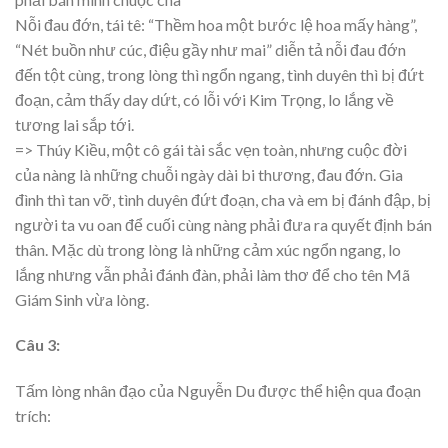
Nỗi đau đớn, tái tê: “Thềm hoa một bước lệ hoa mấy hàng”,
“Nét buồn như cúc, điệu gầy như mai” diễn tả nỗi đau đớn
đến tột cùng, trong lòng thì ngổn ngang, tình duyên thì bị đứt
đoạn, cảm thấy day dứt, có lỗi với Kim Trọng, lo lắng về
tương lai sắp tới.
=> Thúy Kiều, một cô gái tài sắc vẹn toàn, nhưng cuộc đời
của nàng là những chuỗi ngày dài bi thương, đau đớn. Gia
đình thì tan vỡ, tình duyên đứt đoạn, cha và em bị đánh đập, bị
người ta vu oan để cuối cùng nàng phải đưa ra quyết định bán
thân. Mặc dù trong lòng là những cảm xúc ngổn ngang, lo
lắng nhưng vẫn phải đánh đàn, phải làm thơ để cho tên Mã
Giám Sinh vừa lòng.
Câu 3:
Tấm lòng nhân đạo của Nguyễn Du được thể hiện qua đoạn
trích: