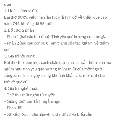
quê
1. Hoàn cảnh ra đời
Bài thơ được viết nhân lần tác giả tình cờ về thăm quê vào
năm 744, khi ông đã 86 tuổi
2. Bố cục: 2 phần
– Phần 1 (hai câu thơ đầu): Tình yêu quê hương của tác giả
– Phần 2 (hai câu còn lại): Tâm trạng của tác giả khi về thăm
quê
3. Giá trị nội dung
Bài thơ thể hiện một cách chân thực mà sâu sắc, hóm hỉnh mà
ngậm ngùi tình yêu quê hương thắm thiết của một người
sống xa quê lâu ngày, trong khoảnh khắc vừa mới đặt chân
trở về quê cũ
4. Giá trị nghệ thuật
– Thể thơ thất ngôn tứ tuyệt
– Giọng thơ hóm hỉnh, ngậm ngùi
– Phéo đối
– Sự kết hợp nhuần nhuyễn giữa tự sự và biểu cảm