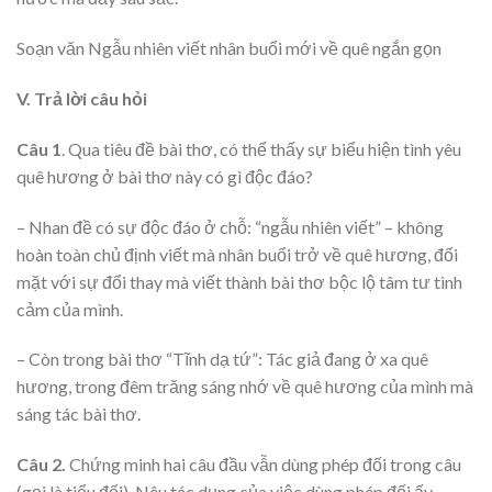
Soạn văn Ngẫu nhiên viết nhân buổi mới về quê ngắn gọn
V. Trả lời câu hỏi
Câu 1
. Qua tiêu đề bài thơ, có thể thấy sự biểu hiện tình yêu
quê hương ở bài thơ này có gì độc đáo?
– Nhan đề có sự độc đáo ở chỗ: “ngẫu nhiên viết” – không
hoàn toàn chủ định viết mà nhân buổi trở về quê hương, đối
mặt với sự đổi thay mà viết thành bài thơ bộc lộ tâm tư tình
cảm của mình.
– Còn trong bài thơ “Tĩnh dạ tứ”: Tác giả đang ở xa quê
hương, trong đêm trăng sáng nhớ về quê hương của mình mà
sáng tác bài thơ.
Câu 2.
Chứng minh hai câu đầu vẫn dùng phép đối trong câu
(gọi là tiểu đối). Nêu tác dụng của việc dùng phép đối ấy.