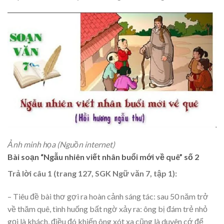
Ảnh minh họa (Nguồn internet)
Bài soạn “Ngẫu nhiên viết nhân buổi mới về quê” số 2
Trả lời câu 1 (trang 127, SGK Ngữ văn 7, tập 1):
– Tiêu đề bài thơ gợi ra hoàn cảnh sáng tác: sau 50 năm trở
về thăm quê, tình huống bất ngờ xảy ra: ông bị đám trẻ nhỏ
gọi là khách, điều đó khiến ông xót xa cũng là duyên cớ để