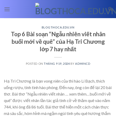
Skip
to
content
BLOGTHOCA.EDU.VN
Top 6 Bài soạn “Ngẫu nhiên viết nhân
buổi mới về quê” của Hạ Tri Chương
lớp 7 hay nhất
POSTED ON
THÁNG 9 19, 2024
BY
ADMINCD
Hạ Tri Chương là bạn vong niên của thi hào Lí Bạch, thích
uống rượu, tính tình hào phóng. Đến nay, ông còn để lại 20 bài
thơ. Bài thơ “Ngẫu nhiên viết nhân
… xem thêm…
buổi mới về
quê” được viết nhân lần tác giả tình cờ về thăm quê vào năm
744, khi ông đã 86 tuổi. Bài thơ thể hiện một cách chân thực
mà sâu sắc, hóm hỉnh mà ngậm ngùi tình yêu quê hương thắm