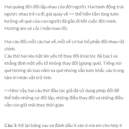
Hai quãng đời đối lập nhau của đời người. Hai hành động trái
ngược nhau trẻ ra đi, già quay về => thể hiện tấm lòng luôn
hướng về quê của con người đã gần đi hết cuộc đời mình.
Hương âm vô cải / mấn mao tồi.
Hai câu đối, mỗi câu hai vế, mỗi vế có hai bộ phận đối nhau rất
chỉnh.
Câu thứ hai nêu bật lên yếu tố thay đổi (mái tóc đã bạc) và
khẳng định một yếu tố không thay đối (giọng quê). Tiếng nói
quê hương dù bao năm xa quê nhưng vẫn luôn khắc sâu trong
tâm trí nhân vật trữ tình.
=>Như vậy, hai câu thơ đầu tác giả đã sử dụng phép đối để
thể hiện những sự đối lập, những điều thay đổi và những điều
vẫn còn giữ mãi theo thời gian.
Câu 3
: Kẻ lại bảng sau và đánh dấu X vào ô mà em cho hợp lí