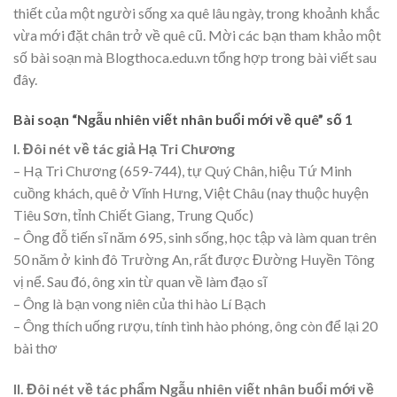
thiết của một người sống xa quê lâu ngày, trong khoảnh khắc
vừa mới đặt chân trở về quê cũ. Mời các bạn tham khảo một
số bài soạn mà Blogthoca.edu.vn tổng hợp trong bài viết sau
đây.
Bài soạn “Ngẫu nhiên viết nhân buổi mới về quê” số 1
I. Đôi nét về tác giả Hạ Tri Chương
– Hạ Tri Chương (659-744), tự Quý Chân, hiệu Tứ Minh
cuồng khách, quê ở Vĩnh Hưng, Việt Châu (nay thuộc huyện
Tiêu Sơn, tỉnh Chiết Giang, Trung Quốc)
– Ông đỗ tiến sĩ năm 695, sinh sống, học tập và làm quan trên
50 năm ở kinh đô Trường An, rất được Đường Huyền Tông
vị nể. Sau đó, ông xin từ quan về làm đạo sĩ
– Ông là bạn vong niên của thi hào Lí Bạch
– Ông thích uống rượu, tính tình hào phóng, ông còn để lại 20
bài thơ
II. Đôi nét về tác phẩm Ngẫu nhiên viết nhân buổi mới về