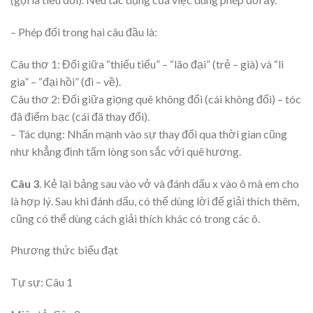
– Phép đối trong hai câu đầu là:
Câu thơ 1: Đối giữa “thiếu tiểu” – “lão đại” (trẻ – già) và “li
gia” – “đại hồi” (đi – về).
Câu thơ 2: Đối giữa giọng quê không đổi (cái không đổi) – tóc
đã điểm bạc (cái đã thay đổi).
– Tác dụng: Nhấn mạnh vào sự thay đổi qua thời gian cũng
như khẳng định tấm lòng son sắc với quê hương.
Câu 3
. Kẻ lại bảng sau vào vở và đánh dấu x vào ô mà em cho
là hợp lý. Sau khi đánh dấu, có thể dùng lời để giải thích thêm,
cũng có thể dùng cách giải thích khác có trong các ô.
Phương thức biểu đạt
Tự sự: Câu 1