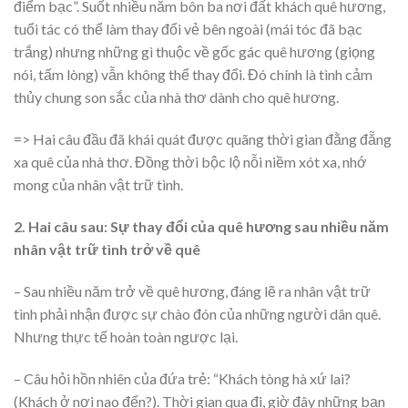
điểm bạc”. Suốt nhiều năm bôn ba nơi đất khách quê hương,
tuổi tác có thể làm thay đổi vẻ bên ngoài (mái tóc đã bạc
trắng) nhưng những gì thuộc về gốc gác quê hương (giọng
nói, tấm lòng) vẫn không thể thay đổi. Đó chính là tình cảm
thủy chung son sắc của nhà thơ dành cho quê hương.
=> Hai câu đầu đã khái quát được quãng thời gian đằng đẵng
xa quê của nhà thơ. Đồng thời bộc lộ nỗi niềm xót xa, nhớ
mong của nhân vật trữ tình.
2. Hai câu sau: Sự thay đổi của quê hương sau nhiều năm
nhân vật trữ tình trở về quê
– Sau nhiều năm trở về quê hương, đáng lẽ ra nhân vật trữ
tình phải nhận được sự chào đón của những người dân quê.
Nhưng thực tế hoàn toàn ngược lại.
– Câu hỏi hồn nhiên của đứa trẻ: “Khách tòng hà xứ lai?
(Khách ở nơi nao đến?). Thời gian qua đi, giờ đây những bạn