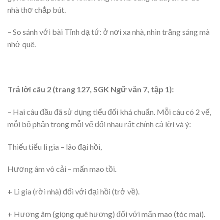
nhà thơ chắp bút.
– So sánh với bài Tĩnh dạ tứ: ở nơi xa nhà, nhìn trăng sáng mà
nhớ quê.
Trả lời câu 2 (trang 127, SGK Ngữ văn 7, tập 1):
– Hai câu đầu đã sử dụng tiểu đối khá chuẩn. Mỗi câu có 2 vế,
mỗi bộ phận trong mỗi vế đối nhau rất chỉnh cả lời và ý:
Thiếu tiểu li gia – lão đại hồi,
Hương âm vô cải – mấn mao tồi.
+ Li gia (rời nhà) đối với đại hồi (trở về).
+ Hương âm (giọng quê hương) đối với mấn mao (tóc mai).