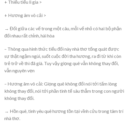
+ Thiếu tiểu li gia >
+ Hương âm vô cải >
→ Đối giữa các vế trong một câu, mỗi vế nhỏ có hai bộ phận
đối nhau rất chỉnh, hài hòa
– Thông qua hình thức tiểu đối này nhà thơ tổng quát được
sự thật ngậm ngùi, suốt cuộc đời tha hương, ra đi từ khi còn
trẻ trở về thì đã già. Tuy vậy giọng quê vẫn không thay đổi,
vẫn nguyên vẹn
– Hương âm vô cải: Giọng quê không đổi nói tới tấm lòng
không thay đổi, nói tới phần tinh tế sâu thẳm trong con người
không thay đổi.
→ Hồn quê, tình yêu quê hương tồn tại vĩnh cửu trong tâm trí
nhà thơ.