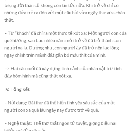
bè, người thân cũ không còn tin tức nữa. Khi trở về chỉ có
những đứa trẻ ra đón với một câu hỏi vừa ngây thơ vừa chân
thật.
– Từ “khách” đã chỉ ra một thực tế xót xa: Một người con của
quê hương, sau bao nhiêu năm mới trở về đã trở thành con
người xa lạ. Dường như, con người ấy đã trở nên lạc lõng
ngay chính trên mảnh đất gắn bó máu thịt của mình.
=> Hai câu cuối đã xây dựng tình cảnh của nhân vật trữ tình
đầy hóm hỉnh mà cũng thật xót xa.
IV. Tổng kết
– Nội dung: Bài thơ đã thể hiện tình yêu sâu sắc của một
người con xa quê lâu ngày nay được trở về quê.
– Nghệ thuật: Thể thơ thất ngôn tứ tuyệt, giọng điệu hài
hước mà đầy sâu sắc.