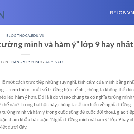
BEJOB.V
BLOGTHOCA.EDU.VN
 tường minh và hàm ý” lớp 9 hay nhất
D ON
THÁNG 9 19, 2024
BY
ADMINCD
 lộ một cách trực tiếp những suy nghĩ, tình cảm của mình bằng nh
ong
… xem thêm…
một số trường hợp tế nhị, chúng ta không thể dù
éo léo, hàm ý hơn. Đó là lí do vì sao chúng ta có nghĩa tường minh 
 thế nào? Trong bài học này, chúng ta sẽ tìm hiểu về nghĩa tường
a tường minh và hàm ý trong cuộc sống để cuộc đối thoại, giao tiế
 bạn tham khảo bài soạn “Nghĩa tường minh và hàm ý” lớp 9 hay n
iết dưới đây.