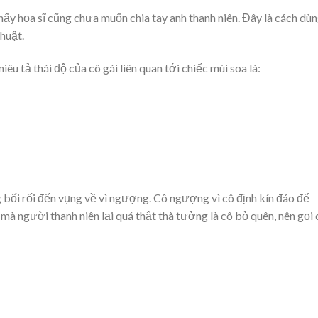
hấy họa sĩ cũng chưa muốn chia tay anh thanh niên. Đây là cách dù
huật.
u tả thái độ của cô gái liên quan tới chiếc mùi soa là:
g bối rối đến vụng về vì ngượng. Cô ngượng vì cô định kín đáo để
 mà người thanh niên lại quá thật thà tưởng là cô bỏ quên, nên gọi 