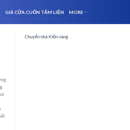
N
GIÁ CỬA CUỐN TẤM LIỀN
MORE
Chuyển nhà Kiến vàng
ững
ng
và
p
hất