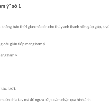
àm ý” số 1
hỉ thông báo thời gian mà còn cho thấy anh thanh niên gấp gáp, luy
ằng câu gián tiếp mang hàm ý
mang hàm ý
 tặc lưỡi.
 muốn chia tay mà để người đọc cảm nhận qua hình ảnh