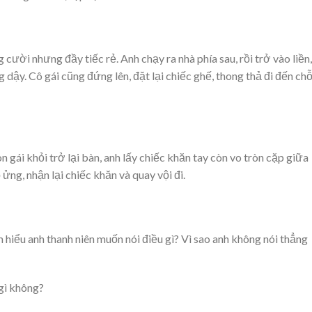
g cười nhưng đầy tiếc rẻ. Anh chạy ra nhà phía sau, rồi trở vào liền,
g dậy. Cô gái cũng đứng lên, đặt lại chiếc ghế, thong thả đi đến ch
n gái khỏi trở lại bàn, anh lấy chiếc khăn tay còn vo tròn cặp giữa
 ửng, nhận lại chiếc khăn và quay vội đi.
em hiểu anh thanh niên muốn nói điều gì? Vì sao anh không nói thẳng
 gì không?