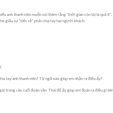
iểu anh thanh niên muốn nói thêm rằng “thời gian còn lại là quá ít”.
he giấu sự “tiếc rẻ” phải chia tay hai người khách:
t:
hia tay anh thanh niên? Từ ngữ nào giúp em nhận ra điều ấy?
ái trong câu cuối đoạn văn. Thái độ ấy giúp em đoán ra điều gì liê