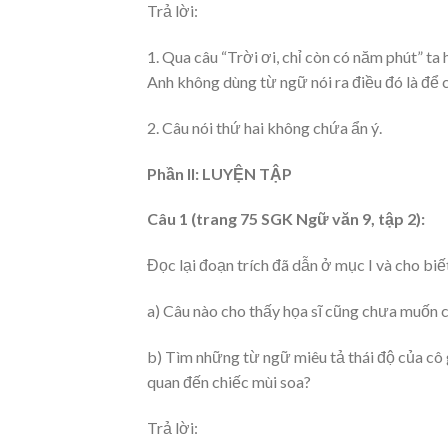
Trả lời:
1. Qua câu “Trời ơi, chỉ còn có năm phút” ta h
Anh không dùng từ ngữ nói ra điều đó là để c
2. Câu nói thứ hai không chứa ẩn ý.
Phần II: LUYỆN TẬP
Câu 1 (trang 75 SGK Ngữ văn 9, tập 2):
Đọc lại đoạn trích đã dẫn ở mục I và cho biế
a) Câu nào cho thấy họa sĩ cũng chưa muốn c
b) Tìm những từ ngữ miêu tả thái độ của cô g
quan đến chiếc mùi soa?
Trả lời: