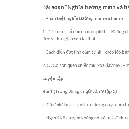
Bài soạn “Nghĩa tường minh và h
I. Phân biệt nghĩa tường minh và hàm ý
1 – “Trời ơi, chỉ còn có năm phút” – Không c
tiếc vì thời gian còn lại ít ỏi
– Cách diễn đạt tình cảm tế nhị, khéo léo b
2. Ô! Cô còn quên chiếc mùi xoa đây này! – 
Luyện tập
Bài 1 (Trang 75 sgk ngữ văn 9 tập 2)
a, Câu “nhà họa sĩ tặc lưỡi đứng dậy” cụm từ
– Người kể chuyện không nói rõ họa sĩ chưa