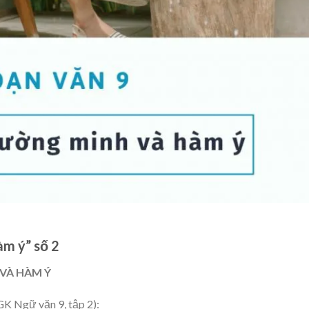
àm ý” số 2
 VÀ HÀM Ý
SGK Ngữ văn 9, tập 2):