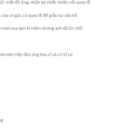
ữ: mặt đỏ ửng, nhận lại chiếc khăn, vội quay đi
ủa cô gái, cô quay đi để giấu sự xấu hổ
n mùi xoa làm kỉ niệm nhưng anh đã từ chối
h niên tiếp đón ông họa sĩ và cô kĩ sư.
ng