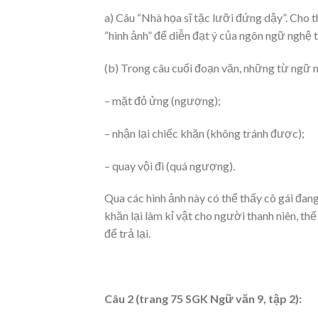
a) Câu “Nhà họa sĩ tặc lưỡi đứng dậy”. Cho t
“hình ảnh” để diễn đạt ý của ngôn ngữ nghệ t
(b) Trong câu cuối đoạn văn, những từ ngữ miê
– mặt đỏ ửng (ngượng);
– nhận lại chiếc khăn (không tránh được);
– quay vội đi (quá ngượng).
Qua các hình ảnh này có thể thấy cô gái đan
khăn lại làm kỉ vật cho người thanh niên, thế
để trả lại.
Câu 2 (trang 75 SGK Ngữ văn 9, tập 2):