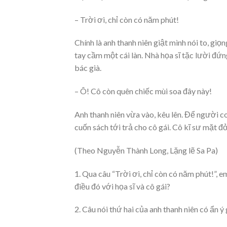
– Trời ơi, chỉ còn có năm phút!
Chính là anh thanh niên giật mình nói to, giọn
tay cầm một cái làn. Nhà họa sĩ tặc lười đứn
bác già.
– Ô! Cô còn quên chiếc mùi soa đây này!
Anh thanh niên vừa vào, kêu lên. Để người co
cuốn sách tới trả cho cô gái. Cô kĩ sư mặt đỏ
(Theo Nguyễn Thành Long, Lặng lẽ Sa Pa)
1. Qua câu “Trời ơi, chỉ còn có năm phút!”, 
điều đó với họa sĩ và cô gái?
2. Câu nói thứ hai của anh thanh niên có ẩn ý