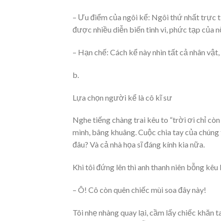
– Ưu điểm của ngôi kể: Ngôi thứ nhất trực t
được nhiều diễn biến tinh vi, phức tạp của n
– Hạn chế: Cách kể này nhìn tất cả nhân vật
b.
Lựa chọn người kể là cô kĩ sư
Nghe tiếng chàng trai kêu to “trời ơi chỉ còn
mình, bâng khuâng. Cuộc chia tay của chúng t
đâu? Và cả nhà họa sĩ đáng kính kia nữa.
Khi tôi đứng lên thì anh thanh niên bỗng kêu 
– Ô! Cô còn quên chiếc mùi soa đây này!
Tôi nhẹ nhàng quay lại, cầm lấy chiếc khăn ta