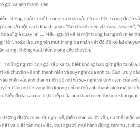
cô gái và anh thanh niên
iện, không phải là một trong ba nhân vật đã nói tới. Trong đoạn v
 miêu tả một cách khách quan: “Anh thanh niên vừa vào, kêu lên”; 
ọa sĩ già quay lại”,… Nếu người kể là một trong ba người trên thì
g “tôi”, hoặc là xưng tên một trong ba nhân vật đó để kể lại chuyện
n xưng, không xuất hiện trong câu chuyện.
; “những người con gái sắp xa ta, biết không bao giờ gặp ta nữa, 
ời kể chuyện về anh thanh niên và suy nghĩ của anh ta. Cần lưu ý câ
ào nhân vật anh thanh niên để nói hộ suy nghĩ và tình cảm của anh 
yện. Câu nói đó vang lên không chỉ nói hộ anh thanh niên mà là tiế
 Nếu đó là câu nói trực tiếp của anh thanh niên thì tính khái quát 
 tượng được miêu tả, ngôi kể, điểm nhìn và lời văn, có thể nhận xé
ết và biết tất mọi việc, mọi người, mọi hành động, tâm tư, tình 