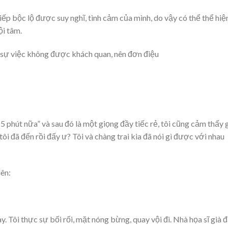
iếp bộc lộ được suy nghĩ, tình cảm của mình, do vậy có thể thể hiệ
ội tâm.
, sự việc không được khách quan, nên đơn điệu
 5 phút nữa” và sau đó là một giọng đầy tiếc rẻ, tôi cũng cảm thấy 
ôi đã đến rồi đấy ư? Tôi và chàng trai kia đã nói gì được với nhau
lên:
y. Tôi thực sự bối rối, mặt nóng bừng, quay vội đi. Nhà họa sĩ già 