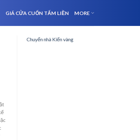
N
GIÁ CỬA CUỐN TẤM LIỀN
MORE
Chuyển nhà Kiến vàng
ật
kể
oặc
c
ự