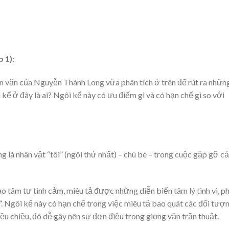
 1):
 văn của Nguyễn Thành Long vừa phân tích ở trên để rút ra nhữn
kể ở đây là ai? Ngôi kể này có ưu điếm gì và có hạn chế gì so với
là nhân vật “tôi” (ngôi thứ nhất) – chú bé – trong cuộc gặp gỡ c
ào tâm tư tình cảm, miêu tả được những diễn biến tâm lý tinh vi, p
”. Ngôi kể này có hạn chế trong việc miêu tả bao quát các đối tượ
iều chiều, đó dễ gây nên sự đơn điệu trong giọng văn trần thuật.