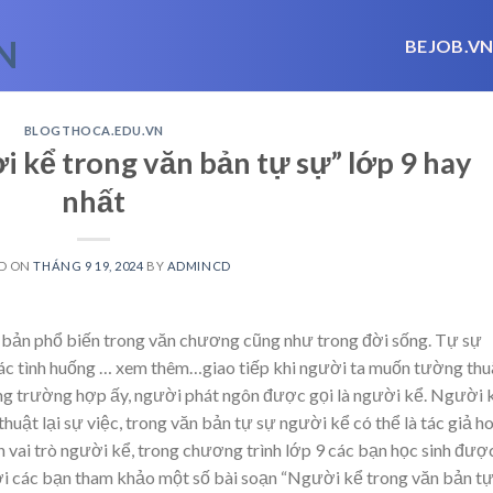
BEJOB.V
BLOGTHOCA.EDU.VN
i kể trong văn bản tự sự” lớp 9 hay
nhất
D ON
THÁNG 9 19, 2024
BY
ADMINCD
 bản phổ biến trong văn chương cũng như trong đời sống. Tự sự
ác tình huống
… xem thêm…
giao tiếp khi người ta muốn tường thu
rong trường hợp ấy, người phát ngôn được gọi là người kể. Người 
uật lại sự việc, trong văn bản tự sự người kể có thể là tác giả h
hơn vai trò người kể, trong chương trình lớp 9 các bạn học sinh đượ
ời các bạn tham khảo một số bài soạn “Người kể trong văn bản t