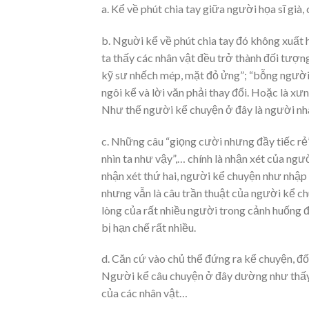
a. Kể về phút chia tay giữa người họa sĩ già, 
b. Nguời kể về phút chia tay đó không xuất h
ta thấy các nhân vật đều trở thành đối tượng
kỹ sư nhếch mép, mặt đỏ ửng”; “bỗng người h
ngôi kể và lời văn phải thay đổi. Hoặc là xưn
Như thế người kể chuyện ở đây là người nhâ
c. Những câu “giọng cười nhưng đầy tiếc rẻ”
nhìn ta như vậy”,… chính là nhận xét của ngư
nhận xét thứ hai, người kể chuyện như nhập v
nhưng vẫn là câu trần thuật của người kể chu
lòng của rất nhiều người trong cảnh huống đó.
bị hạn chế rất nhiều.
d. Căn cứ vào chủ thể đứng ra kể chuyện, đối
Người kể câu chuyện ở đây dường như thấy h
của các nhân vật…