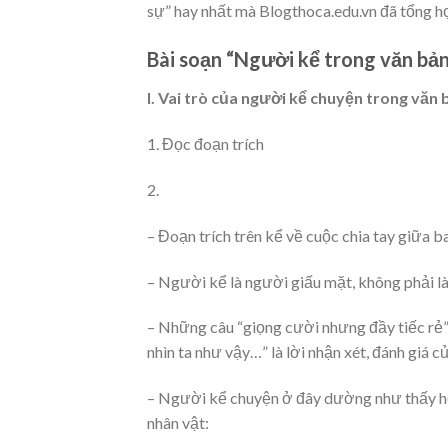
sự” hay nhất mà Blogthoca.edu.vn đã tổng hợ
Bài soạn “Người kể trong văn bản
I. Vai trò của người kể chuyện trong văn 
1. Đọc đoạn trích
2.
– Đoạn trích trên kể về cuộc chia tay giữa ba 
– Người kể là người giấu mặt, không phải là
– Những câu “giọng cười nhưng đầy tiếc rẻ”,
nhìn ta như vậy…” là lời nhận xét, đánh giá c
– Người kể chuyện ở đây dường như thấy hết,
nhân vật: